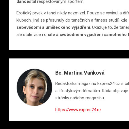
dance
stal respektovaným sportem.
Erotický prvek v tanci nikdy nezmizel. Pouze se vyvinul a d
klubech, jiné se přesunuly do tanečních a fitness studií, k
sebevědomí a uměleckého vyjádření
. Ukazuje to, že tan
ale stále více i o
síle a svobodném vyjádření samotného 
Bc. Martina Vaňková
Redaktorka magazínu Expres24.cz s citem
a lifestylovým tématům. Ráda objevuje n
stránky našeho magazínu.
https://www.expres24.cz