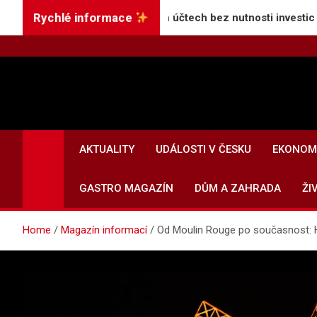
Skip
Rychlé informace
šší úroky na spořicích účtech bez nutnosti investic
to
content
AKTUALITY
UDÁLOSTI V ČESKU
EKONOMI
GASTRO MAGAZÍN
DŮM A ZAHRADA
ŽI
Home
Magazín informací
Od Moulin Rouge po současnost: Hi