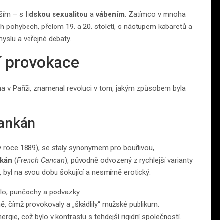
vším – s
lidskou sexualitou
a
vábením
. Zatímco v mnoha
ch pohybech, přelom 19. a 20. století, s nástupem kabaretů a
yslu a veřejné debaty.
í provokace
éna v Paříži, znamenal revoluci v tom, jakým způsobem byla
kankán
v roce 1889), se staly synonymem pro bouřlivou,
nkán
(
French Cancan
), původně odvozený z rychlejší varianty
byl na svou dobu šokující a nesmírně erotický:
lo, punčochy a podvazky.
, čímž provokovaly a „škádlily“ mužské publikum.
rgie, což bylo v kontrastu s tehdejší rigidní společností.