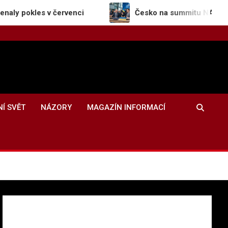
 v červenci
Česko na summitu NATO potvrdilo pod
NÍ SVĚT
NÁZORY
MAGAZÍN INFORMACÍ