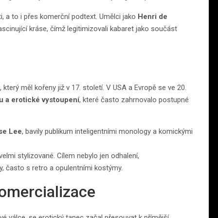
, a to i přes komerční podtext. Umělci jako
Henri de
 fascinující kráse, čímž legitimizovali kabaret jako součást
 který měl kořeny již v 17. století. V USA a Evropě se ve 20.
ru a erotické vystoupení
, které často zahrnovalo postupné
se Lee
, bavily publikum inteligentními monology a komickými
elmi stylizované. Cílem nebylo jen odhalení,
ásy, často s retro a opulentními kostýmy.
 komercializace
válce, se erotický tanec začal přesouvat k přímější