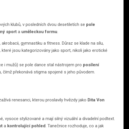
vých klubů, v posledních dvou desetiletích se
pole
ný sport
a
uměleckou formu
.
krobacii, gymnastiku a fitness. Důraz se klade na sílu,
e, které jsou kategorizovány jako sport, nikoli jako erotické
ce i mužů) se pole dance stal nástrojem pro
posílení
em, čímž překonává stigma spojené s jeho původem.
ažívá renesanci, kterou proslavily hvězdy jako
Dita Von
 vysoce stylizované a mají silný vizuální a divadelní podtext.
st
a
kontrolující pohled
. Tanečnice rozhoduje, co a jak