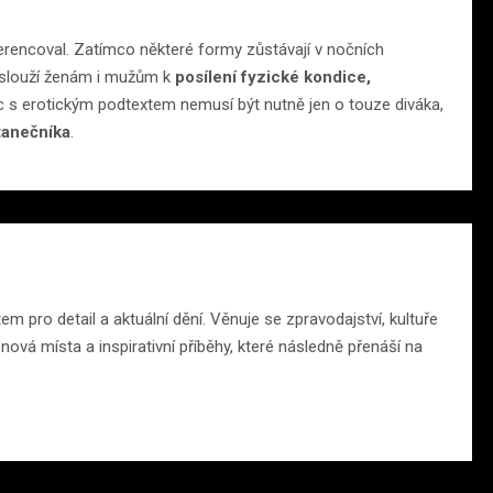
iferencoval. Zatímco některé formy zůstávají v nočních
de slouží ženám i mužům k
posílení fyzické kondice,
ec s erotickým podtextem nemusí být nutně jen o touze diváka,
tanečníka
.
 pro detail a aktuální dění. Věnuje se zpravodajství, kultuře
ová místa a inspirativní příběhy, které následně přenáší na