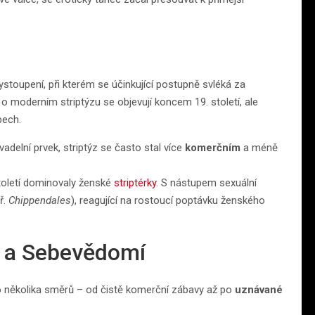
vystoupení, při kterém se účinkující postupně svléká za
o moderním striptýzu se objevují koncem 19. století, ale
bech.
adelní prvek, striptýz se často stal více
komerčním
a méně
století dominovaly ženské
striptérky
. S nástupem sexuální
ř.
Chippendales
), reagující na rostoucí poptávku ženského
t a Sebevědomí
 do několika směrů – od čistě komerční zábavy až po
uznávané