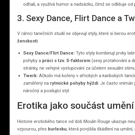
odhalí, a využívá humor a nadsázku, čímž se odlišuje od pa
3. Sexy Dance, Flirt Dance a T
V rámci tanečních studií se objevují styly, které si berou erot
ženskosti
:
Sexy Dance/Flirt Dance:
Tyto styly kombinují prvky lat
pohyby a
práci s tzv. S-faktorem
(sexy protahování a dr
stránky, ne veřejné vystupování za účelem sexuální stimu
Twerk:
Ačkoliv má kořeny v afrických a karibských tancích
zaměřený na
rytmické pohyby hýždí
. Je často vnímán 
náročný a posilující styl.
Erotika jako součást umění
Historie erotického tance od dob Moulin Rouge ukazuje ne
vzpourou, přes
burlesku
, která povýšila škádlení na umění,