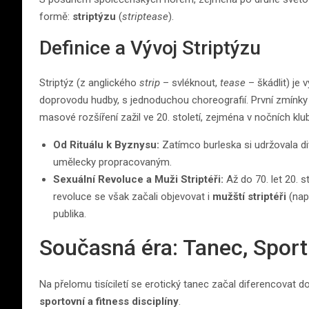
formě:
striptýzu
(
striptease
).
Definice a Vývoj Striptýzu
Striptýz (z anglického
strip
– svléknout,
tease
– škádlit) je 
doprovodu hudby, s jednoduchou choreografií. První zmínky 
masové rozšíření zažil ve 20. století, zejména v nočních klu
Od Rituálu k Byznysu:
Zatímco burleska si udržovala div
umělecky propracovaným.
Sexuální Revoluce a Muži Striptéři:
Až do 70. let 20. 
revoluce se však začali objevovat i
mužští striptéři
(nap
publika.
Současná éra: Tanec, Spor
Na přelomu tisíciletí se erotický tanec začal diferencovat
sportovní a fitness disciplíny
.