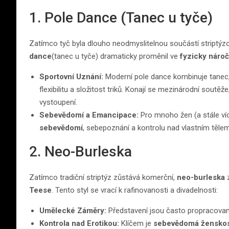
1. Pole Dance (Tanec u tyče)
Zatímco tyč byla dlouho neodmyslitelnou součástí striptýzo
dance
(tanec u tyče) dramaticky proměnil ve
fyzicky nároč
Sportovní Uznání:
Moderní pole dance kombinuje tanec, a
flexibilitu a složitost triků. Konají se mezinárodní soutěž
vystoupení.
Sebevědomí a Emancipace:
Pro mnoho žen (a stále ví
sebevědomí
, sebepoznání a kontrolu nad vlastním těl
2. Neo-Burleska
Zatímco tradiční striptýz zůstává komerční,
neo-burleska
z
Teese
. Tento styl se vrací k rafinovanosti a divadelnosti:
Umělecké Záměry:
Představení jsou často propracované,
Kontrola nad Erotikou:
Klíčem je
sebevědomá žensko