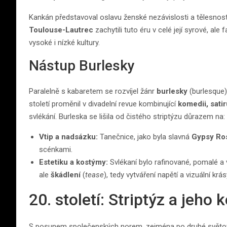
Kankán představoval oslavu ženské nezávislosti a tělesnosti
Toulouse-Lautrec
zachytili tuto éru v celé její syrové, ale
vysoké i nízké kultury.
Nástup Burlesky
Paralelně s kabaretem se rozvíjel žánr
burlesky
(burlesque),
století proměnil v divadelní revue kombinující
komedii, sati
svlékání. Burleska se lišila od čistého striptýzu důrazem na:
Vtip a nadsázku:
Tanečnice, jako byla slavná
Gypsy Ro
scénkami.
Estetiku a kostýmy:
Svlékaní bylo rafinované, pomalé a v
ale
škádlení
(
tease
), tedy vytváření napětí a vizuální kr
20. století: Striptýz a jeho
S posunem společenských norem, zejména po druhé světové 