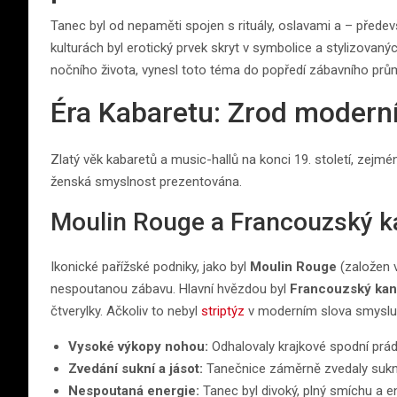
Tanec byl od nepaměti spojen s rituály, oslavami a – přede
kulturách byl erotický prvek skryt v symbolice a stylizovaný
nočního života, vynesl toto téma do popředí zábavního prům
Éra Kabaretu: Zrod modern
Zlatý věk kabaretů a music-hallů na konci 19. století, zejm
ženská smyslnost prezentována.
Moulin Rouge a Francouzský 
Ikonické pařížské podniky, jako byl
Moulin Rouge
(založen 
nespoutanou zábavu. Hlavní hvězdou byl
Francouzský ka
čtverylky. Ačkoliv to nebyl
striptýz
v moderním slova smyslu, 
Vysoké výkopy nohou:
Odhalovaly krajkové spodní prád
Zvedání sukní a jásot:
Tanečnice záměrně zvedaly sukně
Nespoutaná energie:
Tanec byl divoký, plný smíchu a ene