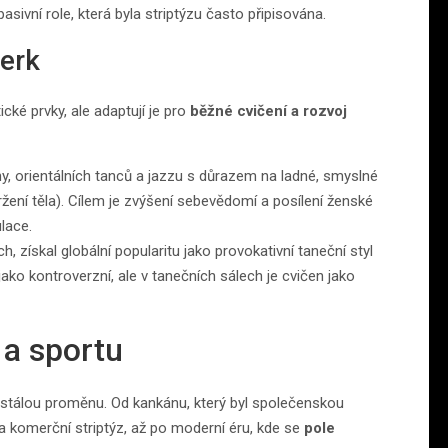
sivní role, která byla striptýzu často připisována.
werk
ické prvky, ale adaptují je pro
běžné cvičení a rozvoj
iny, orientálních tanců a jazzu s důrazem na ladné, smyslné
žení těla). Cílem je zvýšení sebevědomí a posílení ženské
lace.
, získal globální popularitu jako provokativní taneční styl
jako kontroverzní, ale v tanečních sálech je cvičen jako
 a sportu
ustálou proměnu. Od kankánu, který byl společenskou
 a komerční striptýz, až po moderní éru, kde se
pole