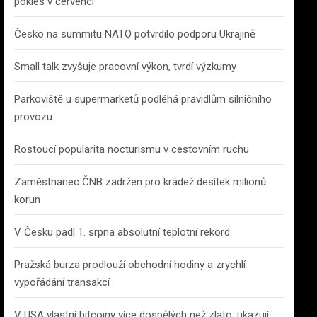
pokles v červenci
Česko na summitu NATO potvrdilo podporu Ukrajině
Small talk zvyšuje pracovní výkon, tvrdí výzkumy
Parkoviště u supermarketů podléhá pravidlům silničního
provozu
Rostoucí popularita nocturismu v cestovním ruchu
Zaměstnanec ČNB zadržen pro krádež desítek milionů
korun
V Česku padl 1. srpna absolutní teplotní rekord
Pražská burza prodlouží obchodní hodiny a zrychlí
vypořádání transakcí
V USA vlastní bitcoiny více dospělých než zlato, ukazují