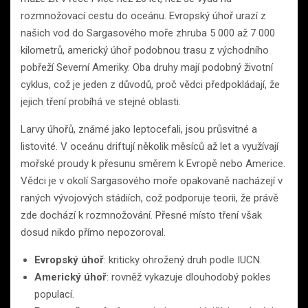
rozmnožovací cestu do oceánu. Evropský úhoř urazí z
našich vod do Sargasového moře zhruba 5 000 až 7 000
kilometrů, americký úhoř podobnou trasu z východního
pobřeží Severní Ameriky. Oba druhy mají podobný životní
cyklus, což je jeden z důvodů, proč vědci předpokládají, že
jejich tření probíhá ve stejné oblasti.
Larvy úhořů, známé jako leptocefali, jsou průsvitné a
listovité. V oceánu driftují několik měsíců až let a využívají
mořské proudy k přesunu směrem k Evropě nebo Americe.
Vědci je v okolí Sargasového moře opakovaně nacházejí v
raných vývojových stádiích, což podporuje teorii, že právě
zde dochází k rozmnožování. Přesné místo tření však
dosud nikdo přímo nepozoroval.
Evropský úhoř
: kriticky ohrožený druh podle IUCN.
Americký úhoř
: rovněž vykazuje dlouhodobý pokles
populací.