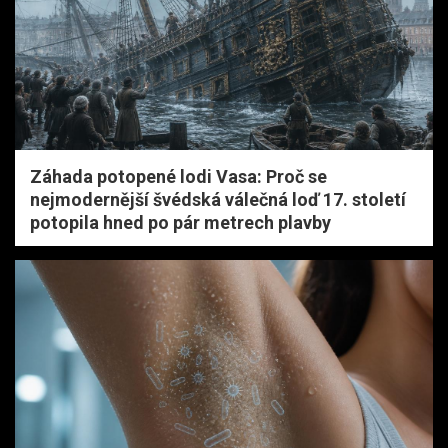
Záhada potopené lodi Vasa: Proč se
nejmodernější švédská válečná loď 17. století
potopila hned po pár metrech plavby