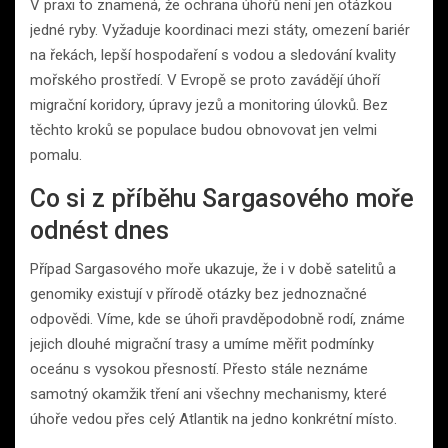
V praxi to znamená, že ochrana úhořů není jen otázkou
jedné ryby. Vyžaduje koordinaci mezi státy, omezení bariér
na řekách, lepší hospodaření s vodou a sledování kvality
mořského prostředí. V Evropě se proto zavádějí úhoří
migrační koridory, úpravy jezů a monitoring úlovků. Bez
těchto kroků se populace budou obnovovat jen velmi
pomalu.
Co si z příběhu Sargasového moře
odnést dnes
Případ Sargasového moře ukazuje, že i v době satelitů a
genomiky existují v přírodě otázky bez jednoznačné
odpovědi. Víme, kde se úhoři pravděpodobně rodí, známe
jejich dlouhé migrační trasy a umíme měřit podmínky
oceánu s vysokou přesností. Přesto stále neznáme
samotný okamžik tření ani všechny mechanismy, které
úhoře vedou přes celý Atlantik na jedno konkrétní místo.