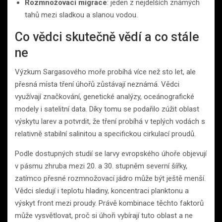
Rozmnožovací migrace
: jeden z nejdelších známých
tahů mezi sladkou a slanou vodou.
Co vědci skutečně vědí a co stále
ne
Výzkum Sargasového moře probíhá více než sto let, ale
přesná místa tření úhořů zůstávají neznámá. Vědci
využívají značkování, genetické analýzy, oceánografické
modely i satelitní data. Díky tomu se podařilo zúžit oblast
výskytu larev a potvrdit, že tření probíhá v teplých vodách s
relativně stabilní salinitou a specifickou cirkulací proudů.
Podle dostupných studií se larvy evropského úhoře objevují
v pásmu zhruba mezi 20. a 30. stupněm severní šířky,
zatímco přesné rozmnožovací jádro může být ještě menší.
Vědci sledují i teplotu hladiny, koncentraci planktonu a
výskyt front mezi proudy. Právě kombinace těchto faktorů
může vysvětlovat, proč si úhoři vybírají tuto oblast a ne