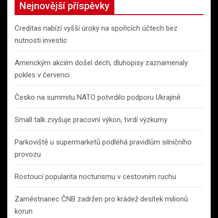
Nejnovější příspěvky
Creditas nabízí vyšší úroky na spořicích účtech bez
nutnosti investic
Americkým akciím došel dech, dluhopisy zaznamenaly
pokles v červenci
Česko na summitu NATO potvrdilo podporu Ukrajině
Small talk zvyšuje pracovní výkon, tvrdí výzkumy
Parkoviště u supermarketů podléhá pravidlům silničního
provozu
Rostoucí popularita nocturismu v cestovním ruchu
Zaměstnanec ČNB zadržen pro krádež desítek milionů
korun