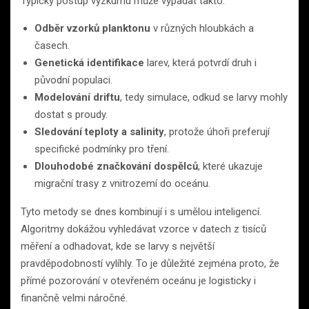
Typický postup výzkumu může vypadat takto:
Odběr vzorků planktonu
v různých hloubkách a
časech.
Genetická identifikace
larev, která potvrdí druh i
původní populaci.
Modelování driftu
, tedy simulace, odkud se larvy mohly
dostat s proudy.
Sledování teploty a salinity
, protože úhoři preferují
specifické podmínky pro tření.
Dlouhodobé značkování dospělců
, které ukazuje
migrační trasy z vnitrozemí do oceánu.
Tyto metody se dnes kombinují i s umělou inteligencí.
Algoritmy dokážou vyhledávat vzorce v datech z tisíců
měření a odhadovat, kde se larvy s největší
pravděpodobností vylíhly. To je důležité zejména proto, že
přímé pozorování v otevřeném oceánu je logisticky i
finančně velmi náročné.