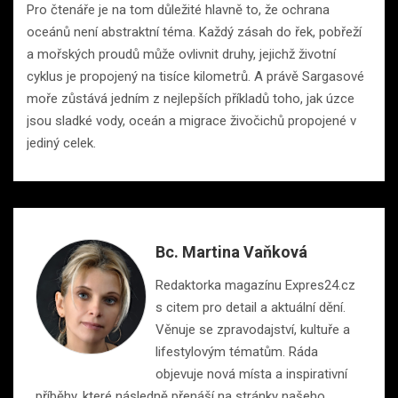
Pro čtenáře je na tom důležité hlavně to, že ochrana
oceánů není abstraktní téma. Každý zásah do řek, pobřeží
a mořských proudů může ovlivnit druhy, jejichž životní
cyklus je propojený na tisíce kilometrů. A právě Sargasové
moře zůstává jedním z nejlepších příkladů toho, jak úzce
jsou sladké vody, oceán a migrace živočichů propojené v
jediný celek.
Bc. Martina Vaňková
Redaktorka magazínu Expres24.cz
s citem pro detail a aktuální dění.
Věnuje se zpravodajství, kultuře a
lifestylovým tématům. Ráda
objevuje nová místa a inspirativní
příběhy, které následně přenáší na stránky našeho