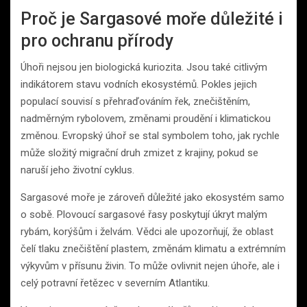
Proč je Sargasové moře důležité i
pro ochranu přírody
Úhoři nejsou jen biologická kuriozita. Jsou také citlivým
indikátorem stavu vodních ekosystémů. Pokles jejich
populací souvisí s přehraďováním řek, znečištěním,
nadměrným rybolovem, změnami proudění i klimatickou
změnou. Evropský úhoř se stal symbolem toho, jak rychle
může složitý migrační druh zmizet z krajiny, pokud se
naruší jeho životní cyklus.
Sargasové moře je zároveň důležité jako ekosystém samo
o sobě. Plovoucí sargasové řasy poskytují úkryt malým
rybám, korýšům i želvám. Vědci ale upozorňují, že oblast
čelí tlaku znečištění plastem, změnám klimatu a extrémním
výkyvům v přísunu živin. To může ovlivnit nejen úhoře, ale i
celý potravní řetězec v severním Atlantiku.