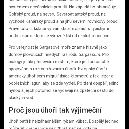
systémem oceánských proudů. Na západě ho ohraničuje
Golfský proud, na severu Severoatlantský proud, na
východě Kanárský proud a na jihu severní rovníkový proud.
Právě tato cirkulace vytváří stabilní oblast s typickými
podmínkami, které se výrazně liší od okolního oceánu.
Pro veřejnost je Sargasové moře známé hlavně jako
domov plovoucích hnědých řas rodu
Sargassum
. Pro
biology je ale především místem, které je dlouhodobě
spojováno s rozmnožováním úhořů. Evropský úhoř i
americký úhoř sem migrují tisíce kilometrů z řek, jezer a
pobřežních lagun, aby se zde vytřeli. Po tření dospělí jedinci
hynou a jejich potomci se vydávají na zpáteční cestu do
sladkých vod.
Proč jsou úhoři tak výjimeční
Úhoři patří k nejzáhadnějším rybám vůbec. Dospělý jedinec
může žít v řece i více než 20 let, než se vydá na