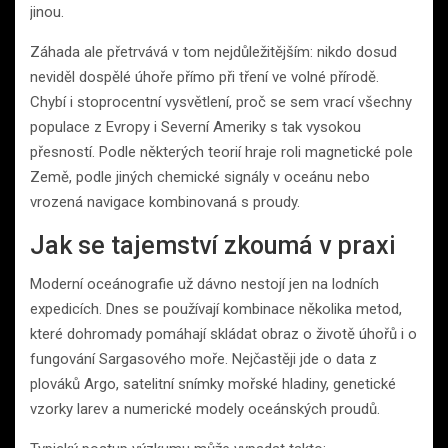
jinou.
Záhada ale přetrvává v tom nejdůležitějším: nikdo dosud
neviděl dospělé úhoře přímo při tření ve volné přírodě.
Chybí i stoprocentní vysvětlení, proč se sem vrací všechny
populace z Evropy i Severní Ameriky s tak vysokou
přesností. Podle některých teorií hraje roli magnetické pole
Země, podle jiných chemické signály v oceánu nebo
vrozená navigace kombinovaná s proudy.
Jak se tajemství zkoumá v praxi
Moderní oceánografie už dávno nestojí jen na lodních
expedicích. Dnes se používají kombinace několika metod,
které dohromady pomáhají skládat obraz o životě úhořů i o
fungování Sargasového moře. Nejčastěji jde o data z
plováků Argo, satelitní snímky mořské hladiny, genetické
vzorky larev a numerické modely oceánských proudů.