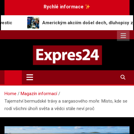
Skip
Rychlé informace
to
content
Americkým akciím došel dech, dluhopisy zaznamenaly pokles
Expres24.cz
Rychlé zprávy po celý den
Home
Magazín informací
Tajemství bermudské trávy a sargasového moře: Místo, kde se
rodí všichni úhoři světa a vědci stále neví proč