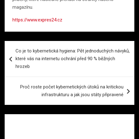
magazínu.
https://www.expres24.cz
Navigace
Co je to kybernetická hygiena: Pět jednoduchých návyků,
pro
které vás na internetu ochrání před 90 % běžných
příspěvek
hrozeb
Proč roste počet kybernetických útoků na kritickou
infrastrukturu a jak jsou státy připravené