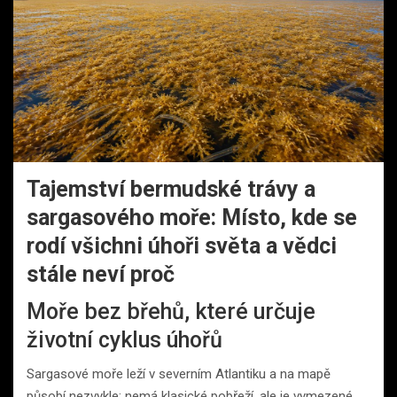
Tajemství bermudské trávy a
sargasového moře: Místo, kde se
rodí všichni úhoři světa a vědci
stále neví proč
Moře bez břehů, které určuje
životní cyklus úhořů
Sargasové moře leží v severním Atlantiku a na mapě
působí nezvykle: nemá klasické pobřeží, ale je vymezené