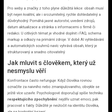
Pro weby a značky z toho plyne důležitá lekce: obsah musí
být nejen kvalitní, ale i srozumitelný, rychle dohledatelný a
důvěryhodný. Pomáhá jasné autorství, uvedení zdrojů,
datum aktualizace a stránka s informacemi o firmě či
redakci. U citlivých témat je vhodné doplnit i FAQ, schema
markup a odkazy na primární zdroje. V době AI vyhledávání
a automatických souhrnů navíc vyhrává obsah, který je
strukturovaný a snadno citovatelný.
Jak mluvit s člověkem, který už
nesmyslu věří
Konfrontace často nefunguje. Když člověka rovnou
označíte za naivního nebo zmanipulovaného, obvykle se
ještě více uzavře. Psychologové doporučují spíše techniku
respektujícího zpochybnění
: nejdřív uznat emoci, pak
pracovat s fakty. Důležité je neútočit na identitu člověka,
ale na konkrétní tvrzení.