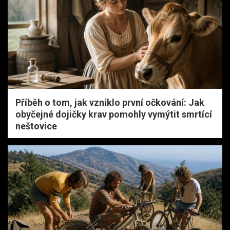
Příběh o tom, jak vzniklo první očkování: Jak
obyčejné dojičky krav pomohly vymýtit smrtící
neštovice