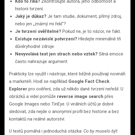
Kdo to říká?
Zkontrolujte autora, jeho odbornost a
historii tvrzení.
Jaký je důkaz?
Je tam studie, dokument, přímý zdroj,
nebo jen „známý mi řekl“?
Je tvrzení ověřitelné?
Pokud ne, je to názor, ne fakt.
Existuje nezávislé potvrzení?
Hledejte minimálně tři
důvěryhodné zdroje.
Nevyvolává text jen strach nebo vztek?
Silná emoce
často nahrazuje argument.
Prakticky lze využít i nástroje, které běžně používají novináři
a marketéři. Hodí se například
Google Fact Check
Explorer
pro ověření, zda už někdo dané tvrzení neřešil. U
obrázků a videí pomůže
reverse image search
přes
Google Images nebo TinEye. U virálních účtů je dobré
sledovat, zda nejde o anonymní profil bez historie a bez
kontaktů na reálné autorství.
U textů pomáhá i jednoduchá otázka:
Co by muselo být