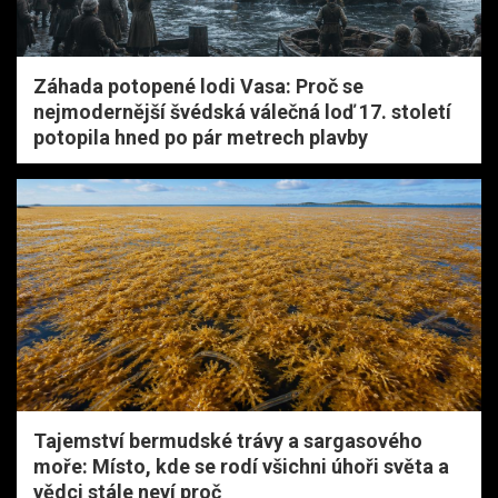
Záhada potopené lodi Vasa: Proč se
nejmodernější švédská válečná loď 17. století
potopila hned po pár metrech plavby
Tajemství bermudské trávy a sargasového
moře: Místo, kde se rodí všichni úhoři světa a
vědci stále neví proč