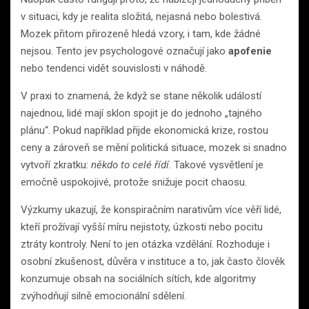
v situaci, kdy je realita složitá, nejasná nebo bolestivá.
Mozek přitom přirozeně hledá vzory, i tam, kde žádné
nejsou. Tento jev psychologové označují jako
apofenie
nebo tendenci vidět souvislosti v náhodě.
V praxi to znamená, že když se stane několik událostí
najednou, lidé mají sklon spojit je do jednoho „tajného
plánu“. Pokud například přijde ekonomická krize, rostou
ceny a zároveň se mění politická situace, mozek si snadno
vytvoří zkratku:
někdo to celé řídí
. Takové vysvětlení je
emočně uspokojivé, protože snižuje pocit chaosu.
Výzkumy ukazují, že konspiračním narativům více věří lidé,
kteří prožívají vyšší míru nejistoty, úzkosti nebo pocitu
ztráty kontroly. Není to jen otázka vzdělání. Rozhoduje i
osobní zkušenost, důvěra v instituce a to, jak často člověk
konzumuje obsah na sociálních sítích, kde algoritmy
zvýhodňují silně emocionální sdělení.