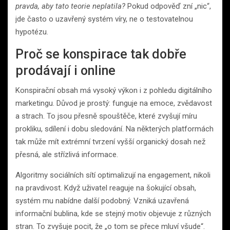
pravda, aby tato teorie neplatila?
Pokud odpověď zní „nic“,
jde často o uzavřený systém víry, ne o testovatelnou
hypotézu.
Proč se konspirace tak dobře
prodávají i online
Konspirační obsah má vysoký výkon i z pohledu digitálního
marketingu. Důvod je prostý: funguje na emoce, zvědavost
a strach. To jsou přesně spouštěče, které zvyšují míru
prokliku, sdílení i dobu sledování. Na některých platformách
tak může mít extrémní tvrzení vyšší organický dosah než
přesná, ale střízlivá informace.
Algoritmy sociálních sítí optimalizují na engagement, nikoli
na pravdivost. Když uživatel reaguje na šokující obsah,
systém mu nabídne další podobný. Vzniká uzavřená
informační bublina, kde se stejný motiv objevuje z různých
stran. To zvyšuje pocit, že „o tom se přece mluví všude“.