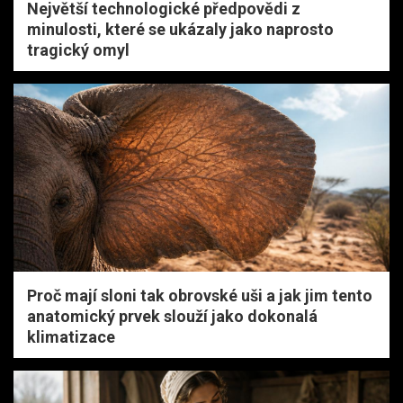
Největší technologické předpovědi z
minulosti, které se ukázaly jako naprosto
tragický omyl
Proč mají sloni tak obrovské uši a jak jim tento
anatomický prvek slouží jako dokonalá
klimatizace