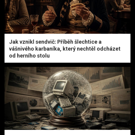
Jak vznikl sendvič: Příběh šlechtice a
vášnivého karbaníka, který nechtěl odcházet
od herního stolu