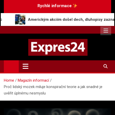
Skip
Rychlé informace
to
content
merickým akciím došel dech, dluhopisy zaznamenaly pokles v 
Expres24.cz
Rychlé zprávy po celý den
Home
Magazín informací
Proč lidský mozek miluje konspirační teorie a jak snadné je
uvěřit úplnému nesmyslu