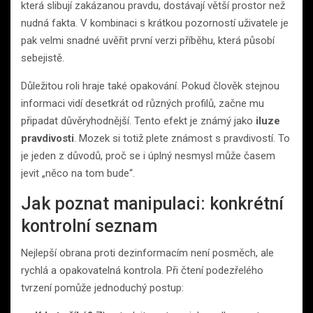
která slibují zakázanou pravdu, dostávají větší prostor než
nudná fakta. V kombinaci s krátkou pozorností uživatele je
pak velmi snadné uvěřit první verzi příběhu, která působí
sebejistě.
Důležitou roli hraje také opakování. Pokud člověk stejnou
informaci vidí desetkrát od různých profilů, začne mu
připadat důvěryhodnější. Tento efekt je známý jako
iluze
pravdivosti
. Mozek si totiž plete známost s pravdivostí. To
je jeden z důvodů, proč se i úplný nesmysl může časem
jevit „něco na tom bude“.
Jak poznat manipulaci: konkrétní
kontrolní seznam
Nejlepší obrana proti dezinformacím není posměch, ale
rychlá a opakovatelná kontrola. Při čtení podezřelého
tvrzení pomůže jednoduchý postup: