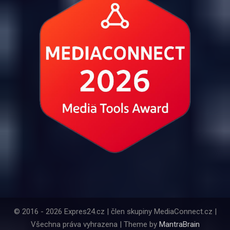
© 2016 - 2026 Expres24.cz | člen skupiny MediaConnect.cz |
Všechna práva vyhrazena | Theme by
MantraBrain