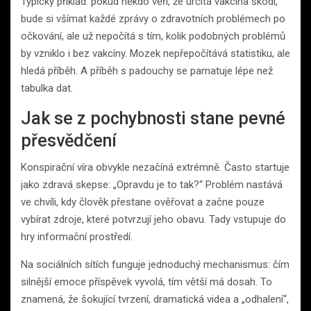
Typický příklad: pokud někdo věří, že určitá vakcína škodí,
bude si všímat každé zprávy o zdravotních problémech po
očkování, ale už nepočítá s tím, kolik podobných problémů
by vzniklo i bez vakcíny. Mozek nepřepočítává statistiku, ale
hledá příběh. A příběh s padouchy se pamatuje lépe než
tabulka dat.
Jak se z pochybnosti stane pevné
přesvědčení
Konspirační víra obvykle nezačíná extrémně. Často startuje
jako zdravá skepse: „Opravdu je to tak?“ Problém nastává
ve chvíli, kdy člověk přestane ověřovat a začne pouze
vybírat zdroje, které potvrzují jeho obavu. Tady vstupuje do
hry informační prostředí.
Na sociálních sítích funguje jednoduchý mechanismus: čím
silnější emoce příspěvek vyvolá, tím větší má dosah. To
znamená, že šokující tvrzení, dramatická videa a „odhalení“,