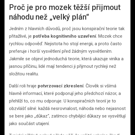
Proč je pro mozek těžší přijmout
náhodu než „velký plán“
Jedním z hlavních důvodů, proč jsou konspirační teorie tak
přitažlivé, je
potřeba kognitivního uzavření
. Mozek chce
rychlou odpověď. Nejistota ho stojí energii, a proto často
preferuje i horší vysvětlení před žádným vysvětlením.
Jakmile se objeví jednoduchá teorie, která ukazuje viníka a
jasnou příčinu, lidé mají tendenci ji přijmout rychleji než
složitou realitu.
Další roli hraje
potvrzovací zkreslení
. Člověk si všímá
hlavně informací, které podporují jeho předchozí názor, a
přehlíží to, co mu odporuje. U konspiračních teorií je to
obzvlášť silné: každá nesrovnalost, náhoda nebo nejasnost
se bere jako „důkaz“, zatímco chybějící důkazy se vysvětlují
jako součást utajení.