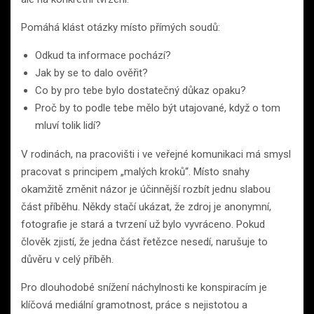
Pomáhá klást otázky místo přímých soudů:
Odkud ta informace pochází?
Jak by se to dalo ověřit?
Co by pro tebe bylo dostatečný důkaz opaku?
Proč by to podle tebe mělo být utajované, když o tom
mluví tolik lidí?
V rodinách, na pracovišti i ve veřejné komunikaci má smysl
pracovat s principem „malých kroků“. Místo snahy
okamžitě změnit názor je účinnější rozbít jednu slabou
část příběhu. Někdy stačí ukázat, že zdroj je anonymní,
fotografie je stará a tvrzení už bylo vyvráceno. Pokud
člověk zjistí, že jedna část řetězce nesedí, narušuje to
důvěru v celý příběh.
Pro dlouhodobé snížení náchylnosti ke konspiracím je
klíčová mediální gramotnost, práce s nejistotou a