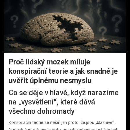
Proč lidský mozek miluje
konspirační teorie a jak snadné je
uvěřit úplnému nesmyslu
Co se děje v hlavě, když narazíme
na „vysvětlení“, které dává
všechno dohromady
Konspirační teorie se nešíří jen proto, že jsou „bláznivé“.
Naopak často fungují proto, že nabízejí jednoduchý příběh