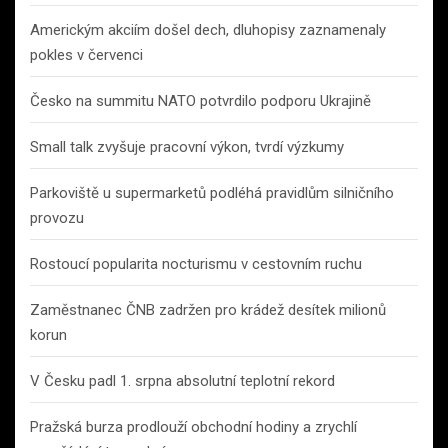
Americkým akciím došel dech, dluhopisy zaznamenaly
pokles v červenci
Česko na summitu NATO potvrdilo podporu Ukrajině
Small talk zvyšuje pracovní výkon, tvrdí výzkumy
Parkoviště u supermarketů podléhá pravidlům silničního
provozu
Rostoucí popularita nocturismu v cestovním ruchu
Zaměstnanec ČNB zadržen pro krádež desítek milionů
korun
V Česku padl 1. srpna absolutní teplotní rekord
Pražská burza prodlouží obchodní hodiny a zrychlí