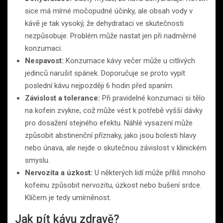
sice má mírné močopudné účinky, ale obsah vody v
kávě je tak vysoký, že dehydrataci ve skutečnosti
nezpůsobuje. Problém může nastat jen při nadměrné
konzumaci.
Nespavost:
Konzumace kávy večer může u citlivých
jedinců narušit spánek. Doporučuje se proto vypít
poslední kávu nejpozději 6 hodin před spaním.
Závislost a tolerance:
Při pravidelné konzumaci si tělo
na kofein zvykne, což může vést k potřebě vyšší dávky
pro dosažení stejného efektu. Náhlé vysazení může
způsobit abstinenční příznaky, jako jsou bolesti hlavy
nebo únava, ale nejde o skutečnou závislost v klinickém
smyslu.
Nervozita a úzkost:
U některých lidí může příliš mnoho
kofeinu způsobit nervozitu, úzkost nebo bušení srdce.
Klíčem je tedy umírněnost.
Jak pít kávu zdravě?