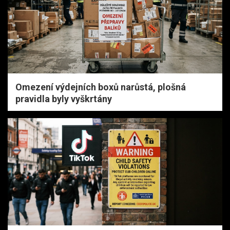
Omezení výdejních boxů narůstá, plošná
pravidla byly vyškrtány