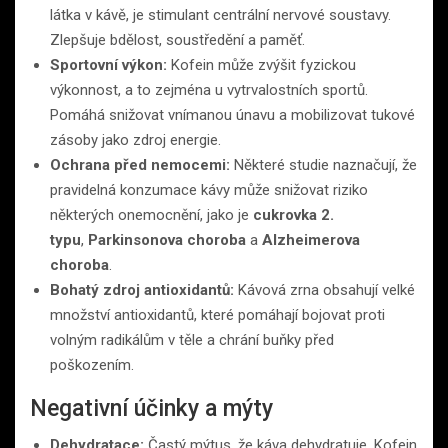
látka v kávě, je stimulant centrální nervové soustavy.
Zlepšuje bdělost, soustředění a paměť.
Sportovní výkon:
Kofein může zvýšit fyzickou
výkonnost, a to zejména u vytrvalostních sportů.
Pomáhá snižovat vnímanou únavu a mobilizovat tukové
zásoby jako zdroj energie.
Ochrana před nemocemi:
Některé studie naznačují, že
pravidelná konzumace kávy může snižovat riziko
některých onemocnění, jako je
cukrovka 2.
typu
,
Parkinsonova choroba
a
Alzheimerova
choroba
.
Bohatý zdroj antioxidantů:
Kávová zrna obsahují velké
množství antioxidantů, které pomáhají bojovat proti
volným radikálům v těle a chrání buňky před
poškozením.
Negativní účinky a mýty
Dehydratace:
Častý mýtus, že káva dehydratuje. Kofein