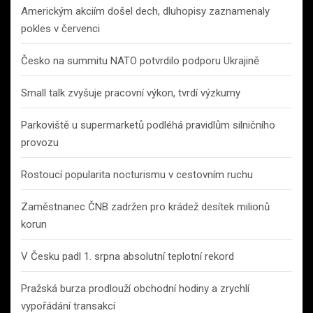
Americkým akciím došel dech, dluhopisy zaznamenaly
pokles v červenci
Česko na summitu NATO potvrdilo podporu Ukrajině
Small talk zvyšuje pracovní výkon, tvrdí výzkumy
Parkoviště u supermarketů podléhá pravidlům silničního
provozu
Rostoucí popularita nocturismu v cestovním ruchu
Zaměstnanec ČNB zadržen pro krádež desítek milionů
korun
V Česku padl 1. srpna absolutní teplotní rekord
Pražská burza prodlouží obchodní hodiny a zrychlí
vypořádání transakcí