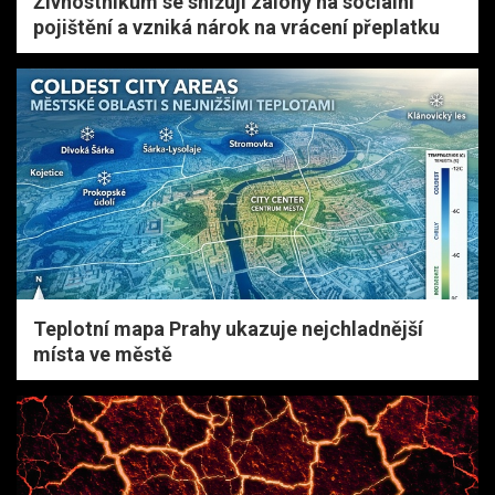
Živnostníkům se snižují zálohy na sociální
pojištění a vzniká nárok na vrácení přeplatku
Teplotní mapa Prahy ukazuje nejchladnější
místa ve městě