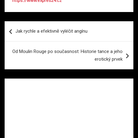
https://www.expres24.cz
Navigace
Jak rychle a efektivně vyléčit angínu
pro
příspěvek
Od Moulin Rouge po současnost: Historie tance a jeho
erotický prvek