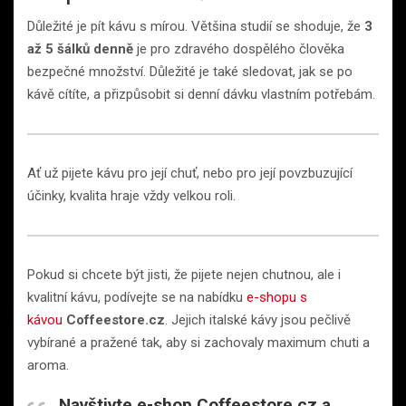
Důležité je pít kávu s mírou. Většina studií se shoduje, že
3
až 5 šálků denně
je pro zdravého dospělého člověka
bezpečné množství. Důležité je také sledovat, jak se po
kávě cítíte, a přizpůsobit si denní dávku vlastním potřebám.
Ať už pijete kávu pro její chuť, nebo pro její povzbuzující
účinky, kvalita hraje vždy velkou roli.
Pokud si chcete být jisti, že pijete nejen chutnou, ale i
kvalitní kávu, podívejte se na nabídku
e-shopu s
kávou
Coffeestore.cz
. Jejich italské kávy jsou pečlivě
vybírané a pražené tak, aby si zachovaly maximum chuti a
aroma.
Navštivte e-shop Coffeestore.cz a