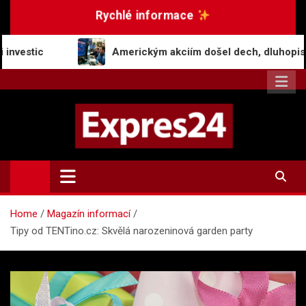
Skip
Rychlé informace
to
content
Americkým akciím došel dech, dluhopisy zaznamenaly 
Expres24.cz
Rychlé zprávy po celý den
Home
Magazín informací
Tipy od TENTino.cz: Skvělá narozeninová garden party