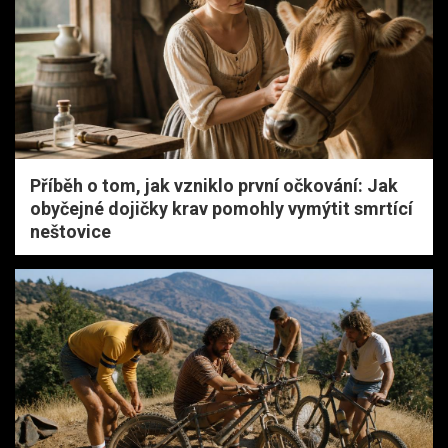
Příběh o tom, jak vzniklo první očkování: Jak
obyčejné dojičky krav pomohly vymýtit smrtící
neštovice