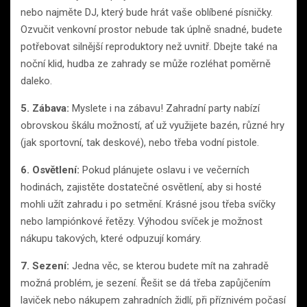
nebo najměte DJ, který bude hrát vaše oblíbené písničky.
Ozvučit venkovní prostor nebude tak úplně snadné, budete
potřebovat silnější reproduktory než uvnitř. Dbejte také na
noční klid, hudba ze zahrady se může rozléhat poměrně
daleko.
5. Zábava:
Myslete i na zábavu! Zahradní party nabízí
obrovskou škálu možností, ať už využijete bazén, různé hry
(jak sportovní, tak deskové), nebo třeba vodní pistole.
6. Osvětlení:
Pokud plánujete oslavu i ve večerních
hodinách, zajistěte dostatečné osvětlení, aby si hosté
mohli užít zahradu i po setmění. Krásné jsou třeba svíčky
nebo lampiónkové řetězy. Výhodou svíček je možnost
nákupu takových, které odpuzují komáry.
7. Sezení:
Jedna věc, se kterou budete mít na zahradě
možná problém, je sezení. Řešit se dá třeba zapůjčením
laviček nebo nákupem zahradních židlí, při příznivém počasí