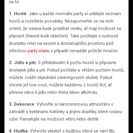
na to:
1. Hosté:
Jako u každé normální party si udělejte seznam
hostů a rozešlete pozvánky. Nezapomeňte se na nich
zmínit, že oslava bude probíhat venku, ať mají možnost se
připravit (hlavně kvůli oblečení). Také počítejte s nutností
dostatku míst na sezení a dostačujícího prostoru pod
střechou
party stanu
v případě nenadálé průtrže mračen.
2. Jídlo a pití:
S přihlédnutím k počtu hostů si připravte
dostatek jídla a pití. Pokud počítáte s větším počtem hostů,
můžete zvážit objednání cateringových služeb. Pokud
chcete jet low-cost, můžete každému z hostů říct, ať
přinese něco k jídlu nebo třeba lahev alkoholu.
3. Dekorace:
Vytvořte si narozeninovou atmosféru v
zahradě s květinami, balónky a jinými doplňky, které oslavu
oživí. Pamatujte na možnost větru nebo deště.
4. Hudba:
Vytvořte playlist s hudbou, která se vám líbí,