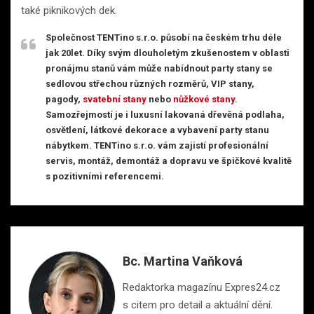
také piknikových dek.
Společnost TENTino s.r.o. působí na českém trhu déle
jak 20let. Díky svým dlouholetým zkušenostem v oblasti
pronájmu stanů vám může nabídnout party stany se
sedlovou střechou různých rozměrů, VIP stany,
pagody,
svatební stany
nebo
nůžkové stany
.
Samozřejmostí je i luxusní lakovaná dřevěná podlaha,
osvětlení, látkové dekorace a vybavení party stanu
nábytkem. TENTino s.r.o. vám zajistí profesionální
servis, montáž, demontáž a dopravu ve špičkové kvalitě
s pozitivními referencemi.
Bc. Martina Vaňková
Redaktorka magazínu Expres24.cz
s citem pro detail a aktuální dění.