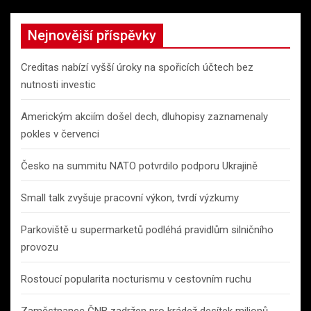
Nejnovější příspěvky
Creditas nabízí vyšší úroky na spořicích účtech bez
nutnosti investic
Americkým akciím došel dech, dluhopisy zaznamenaly
pokles v červenci
Česko na summitu NATO potvrdilo podporu Ukrajině
Small talk zvyšuje pracovní výkon, tvrdí výzkumy
Parkoviště u supermarketů podléhá pravidlům silničního
provozu
Rostoucí popularita nocturismu v cestovním ruchu
Zaměstnanec ČNB zadržen pro krádež desítek milionů