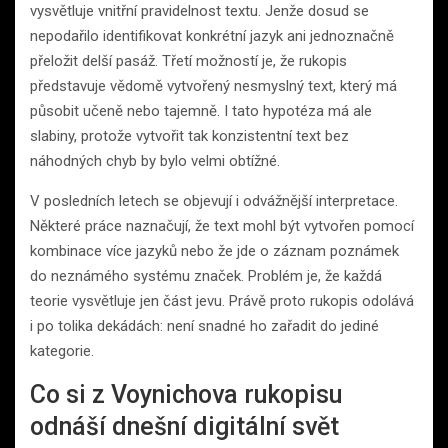
vysvětluje vnitřní pravidelnost textu. Jenže dosud se
nepodařilo identifikovat konkrétní jazyk ani jednoznačně
přeložit delší pasáž. Třetí možností je, že rukopis
představuje vědomě vytvořený nesmyslný text, který má
působit učeně nebo tajemně. I tato hypotéza má ale
slabiny, protože vytvořit tak konzistentní text bez
náhodných chyb by bylo velmi obtížné.
V posledních letech se objevují i odvážnější interpretace.
Některé práce naznačují, že text mohl být vytvořen pomocí
kombinace více jazyků nebo že jde o záznam poznámek
do neznámého systému značek. Problém je, že každá
teorie vysvětluje jen část jevu. Právě proto rukopis odolává
i po tolika dekádách: není snadné ho zařadit do jediné
kategorie.
Co si z Voynichova rukopisu
odnáší dnešní digitální svět