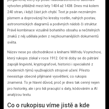
vytvořen přibližně mezi lety 1404 až 1438. Dnes má kolem
240 stran, i když část jich chybí. Text je psán neznámým
písmem a doprovázejí ho kresby rostlin, nahých postav,
astronomických diagramů a podivných nádob či struktur.
Právě kombinace vizuálně bohatého obsahu a nečitelných
znaků z něj udělala jeden z nejzkoumanějších dokumentů
světa.
Název nese po obchodníkovi s knihami Wilfridu Voynichovi,
který rukopis získal v roce 1912. Od té doby se do pátrání
zapojili lingvisté, kryptografové, historici i specialisté z
moderních týmů využívajících strojové učení. Přesto
neexistuje obecně přijímané vysvětlení, co rukopis
znamená. To je hlavní důvod, proč je dnes tak cenný nejen
pro historiky, ale i pro lidi pracující s daty, kódováním a AI
analýzou textu.
Co o rukopisu víme jistě a kde