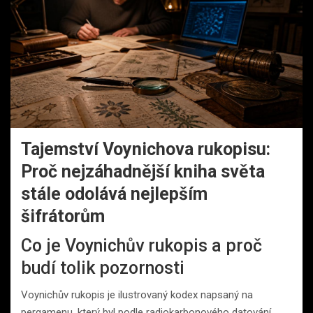
Tajemství Voynichova rukopisu:
Proč nejzáhadnější kniha světa
stále odolává nejlepším
šifrátorům
Co je Voynichův rukopis a proč
budí tolik pozornosti
Voynichův rukopis je ilustrovaný kodex napsaný na
pergamenu, který byl podle radiokarbonového datování