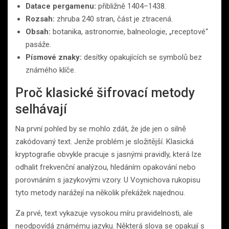
Datace pergamenu:
přibližně 1404–1438.
Rozsah:
zhruba 240 stran, část je ztracená.
Obsah:
botanika, astronomie, balneologie, „receptové“
pasáže.
Písmové znaky:
desítky opakujících se symbolů bez
známého klíče.
Proč klasické šifrovací metody
selhávají
Na první pohled by se mohlo zdát, že jde jen o silně
zakódovaný text. Jenže problém je složitější. Klasická
kryptografie obvykle pracuje s jasnými pravidly, která lze
odhalit frekvenční analýzou, hledáním opakování nebo
porovnáním s jazykovými vzory. U Voynichova rukopisu
tyto metody narážejí na několik překážek najednou.
Za prvé, text vykazuje vysokou míru pravidelnosti, ale
neodpovídá známému jazyku. Některá slova se opakují s