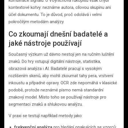
kombinace signálů. U Voynichova rukopisu však chybí
kontextové kotvy: neznáme autora, cílovou skupinu ani
účel dokumentu. To je důvod, proč odolává i velmi
pokročilým metodám analýzy.
Co zkoumají dnešní badatelé a
jaké nástroje používají
Současný výzkum už dávno nestojí jen na ručním luštění
znaků. Do hry vstupují digitální nástroje, statistika,
obrazová analýza i AI. Badatelé pracují s vysokým
rozlišením skenů, aby mohli zkoumat tahy pera, vrstvení
inkoustu a případné opravy. OCR zde nepomáhá v klasické
podobě, protože neznámé písmo nemá standardní
znakový model. Místo toho se používají nástroje pro
segmentaci znaků a shlukovou analýzu.
V praxi se testují například metody jako:
frekvenční analýza
pro hledání opakujících se vzorců;