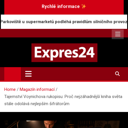
Skip
Rychlé informace
to
content
marketů podléhá pravidlům silničního provozu
Ros
Expres24.cz
Rychlé zprávy po celý den
Home
Magazín informací
Tajemství Voynichova rukopisu: Proč nejzáhadnější kniha světa
stále odolává nejlepším šifrátorům