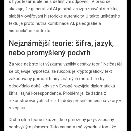
s hypotézami, ale ne s definitivní odpovědí. V praxi se
ukazuje, že generativní AI je silná v rozpoznávání struktur,
slabší v ověřování historické autenticity. U takto unikátního
textu je proto nutná kombinace AI, paleografie a
historického kontextu.
Nejznámější teorie: šifra, jazyk,
nebo promyšlený podvrh
Za více než sto let výzkumu vznikly desítky teorií. Nejčastěji
se objevuje hypotéza, že rukopis je kryptografický text
zakódovaný pomocí tehdy známých metod. To by
odpovídalo době, kdy se v Evropě rozvíjela diplomatická
šifra i tajná korespondence. Problém je, že žádná z
rekonstruovaných šifer z té doby přesně nesedí na vzory v
rukopisu.
Druhá silná teorie říká, že jde o přirozený jazyk zapsaný
neobvyklým písmem. Tato varianta má výhodu v tom, že