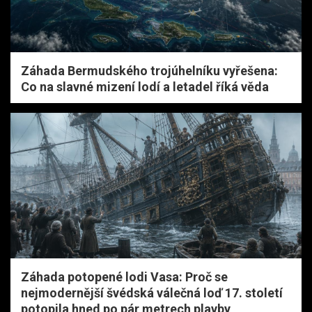
Záhada Bermudského trojúhelníku vyřešena:
Co na slavné mizení lodí a letadel říká věda
Záhada potopené lodi Vasa: Proč se
nejmodernější švédská válečná loď 17. století
potopila hned po pár metrech plavby