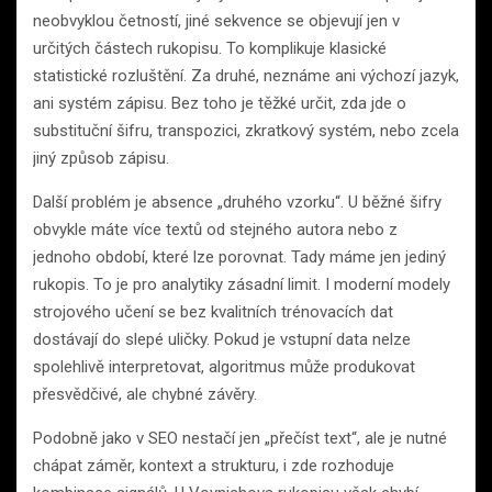
neobvyklou četností, jiné sekvence se objevují jen v
určitých částech rukopisu. To komplikuje klasické
statistické rozluštění. Za druhé, neznáme ani výchozí jazyk,
ani systém zápisu. Bez toho je těžké určit, zda jde o
substituční šifru, transpozici, zkratkový systém, nebo zcela
jiný způsob zápisu.
Další problém je absence „druhého vzorku“. U běžné šifry
obvykle máte více textů od stejného autora nebo z
jednoho období, které lze porovnat. Tady máme jen jediný
rukopis. To je pro analytiky zásadní limit. I moderní modely
strojového učení se bez kvalitních trénovacích dat
dostávají do slepé uličky. Pokud je vstupní data nelze
spolehlivě interpretovat, algoritmus může produkovat
přesvědčivé, ale chybné závěry.
Podobně jako v SEO nestačí jen „přečíst text“, ale je nutné
chápat záměr, kontext a strukturu, i zde rozhoduje