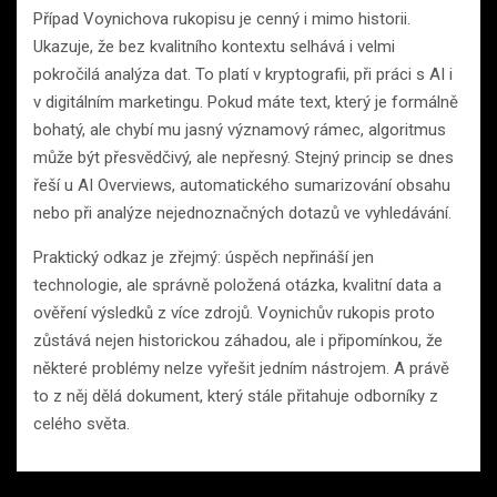
Případ Voynichova rukopisu je cenný i mimo historii.
Ukazuje, že bez kvalitního kontextu selhává i velmi
pokročilá analýza dat. To platí v kryptografii, při práci s AI i
v digitálním marketingu. Pokud máte text, který je formálně
bohatý, ale chybí mu jasný významový rámec, algoritmus
může být přesvědčivý, ale nepřesný. Stejný princip se dnes
řeší u AI Overviews, automatického sumarizování obsahu
nebo při analýze nejednoznačných dotazů ve vyhledávání.
Praktický odkaz je zřejmý: úspěch nepřináší jen
technologie, ale správně položená otázka, kvalitní data a
ověření výsledků z více zdrojů. Voynichův rukopis proto
zůstává nejen historickou záhadou, ale i připomínkou, že
některé problémy nelze vyřešit jedním nástrojem. A právě
to z něj dělá dokument, který stále přitahuje odborníky z
celého světa.