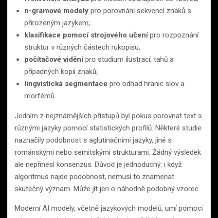
n-gramové modely
pro porovnání sekvencí znaků s
přirozeným jazykem;
klasifikace pomocí strojového učení
pro rozpoznání
struktur v různých částech rukopisu;
počítačové vidění
pro studium ilustrací, tahů a
případných kopií znaků;
lingvistická segmentace
pro odhad hranic slov a
morfémů.
Jedním z nejznámějších přístupů byl pokus porovnat text s
různými jazyky pomocí statistických profilů. Některé studie
naznačily podobnost s aglutinačními jazyky, jiné s
románskými nebo semitskými strukturami. Žádný výsledek
ale nepřinesl konsenzus. Důvod je jednoduchý: i když
algoritmus najde podobnost, nemusí to znamenat
skutečný význam. Může jít jen o náhodně podobný vzorec.
Moderní AI modely, včetně jazykových modelů, umí pomoci