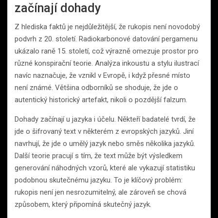
začínají dohady
Z hlediska faktů je nejdůležitější, že rukopis není novodobý
podvrh z 20. století. Radiokarbonové datování pergamenu
ukázalo raně 15. století, což výrazně omezuje prostor pro
různé konspirační teorie. Analýza inkoustu a stylu ilustrací
navíc naznačuje, že vznikl v Evropě, i když přesné místo
není známé. Většina odborníků se shoduje, že jde o
autentický historický artefakt, nikoli o pozdější falzum.
Dohady začínají u jazyka i účelu. Někteří badatelé tvrdí, že
jde o šifrovaný text v některém z evropských jazyků. Jiní
navrhují, že jde o umělý jazyk nebo směs několika jazyků.
Další teorie pracují s tím, že text může být výsledkem
generování náhodných vzorů, které ale vykazují statistiku
podobnou skutečnému jazyku. To je klíčový problém:
rukopis není jen nesrozumitelný, ale zároveň se chová
způsobem, který připomíná skutečný jazyk.