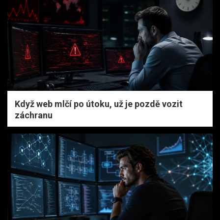
Když web mlčí po útoku, už je pozdě vozit
záchranu