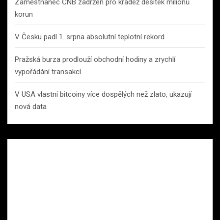
Zaměstnanec ČNB zadržen pro krádež desítek milionů
korun
V Česku padl 1. srpna absolutní teplotní rekord
Pražská burza prodlouží obchodní hodiny a zrychlí
vypořádání transakcí
V USA vlastní bitcoiny více dospělých než zlato, ukazují
nová data