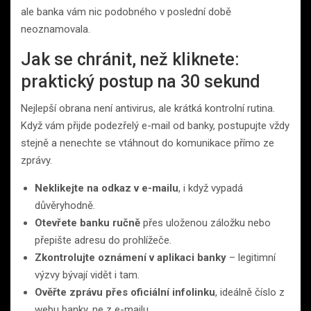
ale banka vám nic podobného v poslední době
neoznamovala.
Jak se chránit, než kliknete:
praktický postup na 30 sekund
Nejlepší obrana není antivirus, ale krátká kontrolní rutina.
Když vám přijde podezřelý e-mail od banky, postupujte vždy
stejně a nenechte se vtáhnout do komunikace přímo ze
zprávy.
Neklikejte na odkaz v e-mailu
, i když vypadá
důvěryhodně.
Otevřete banku ručně
přes uloženou záložku nebo
přepište adresu do prohlížeče.
Zkontrolujte oznámení v aplikaci banky
– legitimní
výzvy bývají vidět i tam.
Ověřte zprávu přes oficiální infolinku
, ideálně číslo z
webu banky, ne z e-mailu.