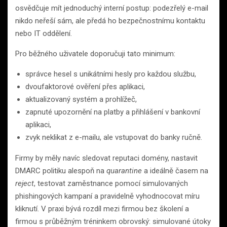
osvědčuje mít jednoduchý interní postup: podezřelý e-mail
nikdo neřeší sám, ale předá ho bezpečnostnímu kontaktu
nebo IT oddělení.
Pro běžného uživatele doporučuji tato minimum:
správce hesel s unikátními hesly pro každou službu,
dvoufaktorové ověření přes aplikaci,
aktualizovaný systém a prohlížeč,
zapnuté upozornění na platby a přihlášení v bankovní
aplikaci,
zvyk neklikat z e-mailu, ale vstupovat do banky ručně.
Firmy by měly navíc sledovat reputaci domény, nastavit
DMARC politiku alespoň na
quarantine
a ideálně časem na
reject
, testovat zaměstnance pomocí simulovaných
phishingových kampaní a pravidelně vyhodnocovat míru
kliknutí. V praxi bývá rozdíl mezi firmou bez školení a
firmou s průběžným tréninkem obrovský: simulované útoky