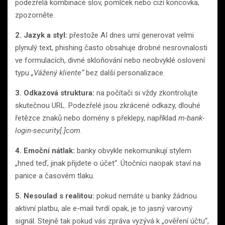
podezřelá kombinace slov, pomlček nebo cizí koncovka,
zpozorněte.
2. Jazyk a styl:
přestože AI dnes umí generovat velmi
plynulý text, phishing často obsahuje drobné nesrovnalosti
ve formulacích, divné skloňování nebo neobvyklé oslovení
typu
„Vážený kliente“
bez další personalizace.
3. Odkazová struktura:
na počítači si vždy zkontrolujte
skutečnou URL. Podezřelé jsou zkrácené odkazy, dlouhé
řetězce znaků nebo domény s překlepy, například
m-bank-
login-security[.]com
.
4. Emoční nátlak:
banky obvykle nekomunikují stylem
„hned teď, jinak přijdete o účet“. Útočníci naopak staví na
panice a časovém tlaku.
5. Nesoulad s realitou:
pokud nemáte u banky žádnou
aktivní platbu, ale e-mail tvrdí opak, je to jasný varovný
signál. Stejně tak pokud vás zpráva vyzývá k „ověření účtu“,