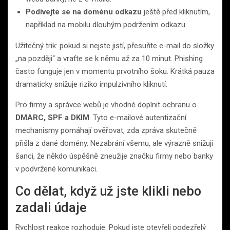
Podívejte se na doménu odkazu
ještě před kliknutím,
například na mobilu dlouhým podržením odkazu.
Užitečný trik: pokud si nejste jistí, přesuňte e-mail do složky
„na později“ a vraťte se k němu až za 10 minut. Phishing
často funguje jen v momentu prvotního šoku. Krátká pauza
dramaticky snižuje riziko impulzivního kliknutí.
Pro firmy a správce webů je vhodné doplnit ochranu o
DMARC, SPF a DKIM
. Tyto e-mailové autentizační
mechanismy pomáhají ověřovat, zda zpráva skutečně
přišla z dané domény. Nezabrání všemu, ale výrazně snižují
šanci, že někdo úspěšně zneužije značku firmy nebo banky
v podvržené komunikaci.
Co dělat, když už jste klikli nebo
zadali údaje
Rychlost reakce rozhoduje. Pokud jste otevřeli podezřelý