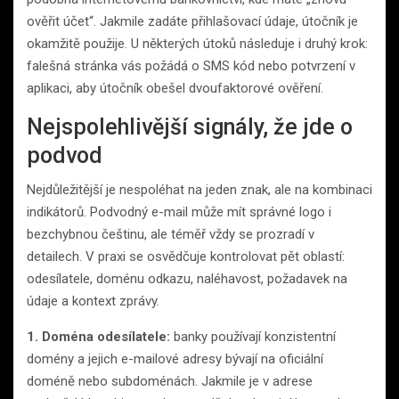
ověřit účet“. Jakmile zadáte přihlašovací údaje, útočník je
okamžitě použije. U některých útoků následuje i druhý krok:
falešná stránka vás požádá o SMS kód nebo potvrzení v
aplikaci, aby útočník obešel dvoufaktorové ověření.
Nejspolehlivější signály, že jde o
podvod
Nejdůležitější je nespoléhat na jeden znak, ale na kombinaci
indikátorů. Podvodný e-mail může mít správné logo i
bezchybnou češtinu, ale téměř vždy se prozradí v
detailech. V praxi se osvědčuje kontrolovat pět oblastí:
odesílatele, doménu odkazu, naléhavost, požadavek na
údaje a kontext zprávy.
1. Doména odesílatele:
banky používají konzistentní
domény a jejich e-mailové adresy bývají na oficiální
doméně nebo subdoménách. Jakmile je v adrese