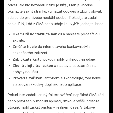
odkaz, ale nic nezadali, riziko je nižší, i tak je vhodné
okamžitě zavřít stránku, vymazat cookies a zkontrolovat,
zda se do prohlížeče nestáhl soubor. Pokud jste zadali
heslo, PIN, kód z SMS nebo údaje ke کارتě, jednejte ihned.
Okamžitě kontaktujte banku
a nahlaste podezřelou
aktivitu.
Změňte heslo
do internetového bankovnictví z
bezpečného zařízení.
Zablokujte kartu
, pokud mohly uniknout její údaje.
Zkontrolujte transakce
a nastavte upozornění na
pohyby na účtu.
Prověřte zařízení
antivirem a zkontrolujte, zda nebyl
instalován škodlivý doplněk nebo aplikace.
Pokud jste zadali i druhý faktor ověření, například SMS kód
nebo potvrzení v mobilní aplikaci, riziko je vyšší, protože
útočník mohl získat přístup v reálném čase. V takové