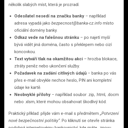
několik slabých míst, která je prozradí.
Odesílatel nesedí na značku banky
– například
adresa vypadá jako
bezpecnost@banka-cz.info
místo
oficiální domény banky.
Odkaz vede na falešnou stránku
– po najetí myší
bývá vidět jiná doména, často s překlepem nebo cizí
koncovkou.
Text vytváří tlak na okamžitou akci
– hrozba blokace,
ztráty peněz nebo ukončení služby.
Požadavek na zadání citlivých údajů
– banka po vás
přes e-mail obvykle nechce heslo, PIN ani kompletní
údaje ke kartě.
Neobvyklé přílohy
– například soubor .zip, .html, .docm
nebo .xlsm, které mohou obsahovat škodlivý kód.
Praktický příklad: přijde vám e-mail s předmětem
„Potvrzení
nové bezpečnostní politiky“
. Po kliknutí se otevře stránka
podobná internetovému bankovnictví, kde máte „znovu