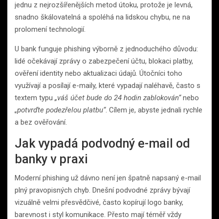
jednu z nejrozšířenějších metod útoku, protože je levná,
snadno škálovatelná a spoléhá na lidskou chybu, ne na
prolomení technologií.
U bank funguje phishing výborně z jednoduchého důvodu:
lidé očekávají zprávy o zabezpečení účtu, blokaci platby,
ověření identity nebo aktualizaci údajů. Útočníci toho
využívají a posílají e-maily, které vypadají naléhavě, často s
textem typu
„váš účet bude do 24 hodin zablokován“
nebo
„potvrďte podezřelou platbu“
. Cílem je, abyste jednali rychle
a bez ověřování.
Jak vypadá podvodný e-mail od
banky v praxi
Moderní phishing už dávno není jen špatně napsaný e-mail
plný pravopisných chyb. Dnešní podvodné zprávy bývají
vizuálně velmi přesvědčivé, často kopírují logo banky,
barevnost i styl komunikace. Přesto mají téměř vždy