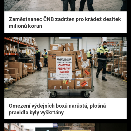
Zaměstnanec ČNB zadržen pro krádež desítek
milionů korun
Omezení výdejních boxů narůstá, plošná
pravidla byly vyškrtány