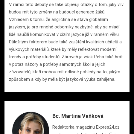
V rámci této debaty se také objevují otázky o tom, jaký vliv
budou mít tyto změny na budoucí generace žáků.
Vzhledem k tomu, že angličtina se stává globálním
jazykem, je pro mnohé odborníky nezbytné, aby se mladí
lidé naučili komunikovat v cizím jazyce již v ranném věku.
Důležitým faktorem bude také zajištění kvalitních učitelů a
výukových materiálů, které by měly reflektovat moderní
trendy a potřeby studentů. Zároveň je však třeba také brát
v potaz názory a potřeby samotných škol a jejich
zřizovatelů, kteří mohou mít odlišné pohledy na to, jakým
způsobem a kdy by měla být jazyková výuka zahájena.
Bc. Martina Vaňková
Redaktorka magazínu Expres24.cz