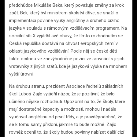
předchůdce Mikuláše Beka, který považuje změny za krok
zpět. Bek, který byl ministrem školství dříve, se snažil o
implementaci povinné výuky angličtiny a druhého cizího
jazyka v souladu s rámcovým vzdělávacím programem. Na
sociální síti X vyjádřil své obavy, že tímto rozhodnutím se
Česká republika dostává na chvost evropských zemí v
oblasti jazykového vzdělávání. Podle něj se české děti
takto ocitnou ve znevýhodněné pozici ve srovnání s jejich
vrstevníky z jiných států, kde je jazyková výuka na mnohem
vyšší úrovni.
Na druhou stranu, prezident Asociace ředitelů základních
škol Luboš Zajíc vyjádřil názor, že je pozitivní, že bylo
učiněno nějaké rozhodnutí. Upozornil na to, že školy, které
mají dostatečné kapacity a možnosti, mohou i nadále
vyučovat angličtinu od první třídy, a je pravděpodobné, že
se k tomu samy přikloní, jakmile to bude možné. Zajíc
rovněž ocenil to, že školy budou povinny nabízet další cizí