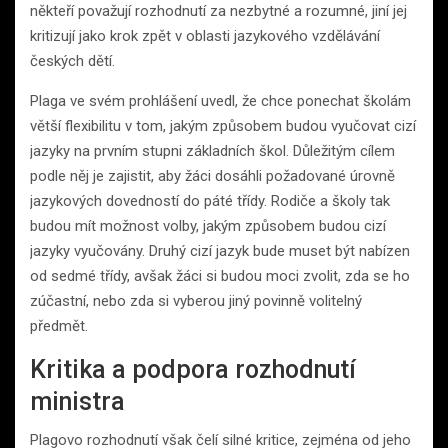
někteří považují rozhodnutí za nezbytné a rozumné, jiní jej
kritizují jako krok zpět v oblasti jazykového vzdělávání
českých dětí.
Plaga ve svém prohlášení uvedl, že chce ponechat školám
větší flexibilitu v tom, jakým způsobem budou vyučovat cizí
jazyky na prvním stupni základních škol. Důležitým cílem
podle něj je zajistit, aby žáci dosáhli požadované úrovně
jazykových dovedností do páté třídy. Rodiče a školy tak
budou mít možnost volby, jakým způsobem budou cizí
jazyky vyučovány. Druhý cizí jazyk bude muset být nabízen
od sedmé třídy, avšak žáci si budou moci zvolit, zda se ho
zúčastní, nebo zda si vyberou jiný povinně volitelný
předmět.
Kritika a podpora rozhodnutí
ministra
Plagovo rozhodnutí však čelí silné kritice, zejména od jeho