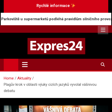
Skip
Rychlé informace
to
content
upermarketů podléhá pravidlům silničního provozu
Expres24.cz
Rychlé zprávy po celý den
Home
Aktuality
Plagův krok v oblasti výuky cizích jazyků vyvolal vášnivou
debatu