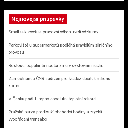
Nejnovější příspěvky
Small talk zvyšuje pracovní výkon, tvrdí výzkumy
Parkoviště u supermarketů podléhá pravidlům silničního
provozu
Rostoucí popularita nocturismu v cestovním ruchu
Zaměstnanec ČNB zadržen pro krádež desítek milionů
korun
V Česku padl 1. srpna absolutní teplotní rekord
Pražská burza prodlouží obchodní hodiny a zrychlí
vypořádání transakcí