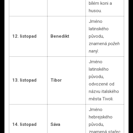
bílém koni a
husou.
Jméno
latinského
12. listopad
Benedikt
původu,
znamená
požeh
naný
.
Jméno
latinského
původu,
13. listopad
Tibor
odvozené od
názvu italského
města Tivoli.
Jméno
hebrejského
14. listopad
Sáva
původu,
znamená
stařec