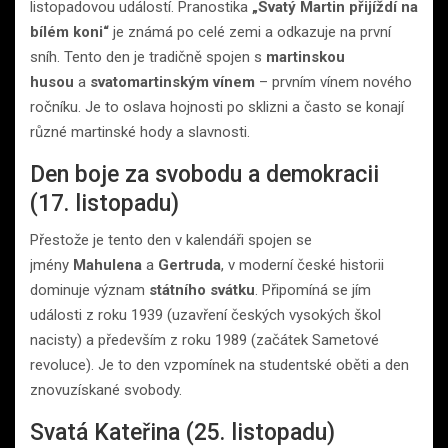
listopadovou událostí. Pranostika
„Svatý Martin přijíždí na
bílém koni“
je známá po celé zemi a odkazuje na první
sníh. Tento den je tradičně spojen s
martinskou
husou
a
svatomartinským vínem
– prvním vínem nového
ročníku. Je to oslava hojnosti po sklizni a často se konají
různé martinské hody a slavnosti.
Den boje za svobodu a demokracii
(17. listopadu)
Přestože je tento den v kalendáři spojen se
jmény
Mahulena
a
Gertruda
, v moderní české historii
dominuje význam
státního svátku
. Připomíná se jím
události z roku 1939 (uzavření českých vysokých škol
nacisty) a především z roku 1989 (začátek Sametové
revoluce). Je to den vzpomínek na studentské oběti a den
znovuzískané svobody.
Svatá Kateřina (25. listopadu)