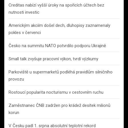
Creditas nabízí vyšší úroky na spořicích účtech bez
nutnosti investic
Americkým akciím došel dech, dluhopisy zaznamenaly
pokles v červenci
Česko na summitu NATO potvrdilo podporu Ukrajině
Small talk zvyšuje pracovní výkon, tvrdí výzkumy
Parkoviště u supermarketů podléhá pravidlům silničního
provozu
Rostoucí popularita nocturismu v cestovním ruchu
Zaměstnanec ČNB zadržen pro krádež desítek milionů
korun
V Česku padl 1. srpna absolutní teplotní rekord