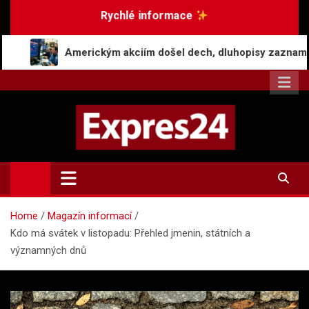
Skip
Rychlé informace
to
content
ickým akciím došel dech, dluhopisy zaznamenaly pokles v čer
Expres24.cz
Rychlé zprávy po celý den
Home
Magazín informací
Kdo má svátek v listopadu: Přehled jmenin, státních a
významných dnů