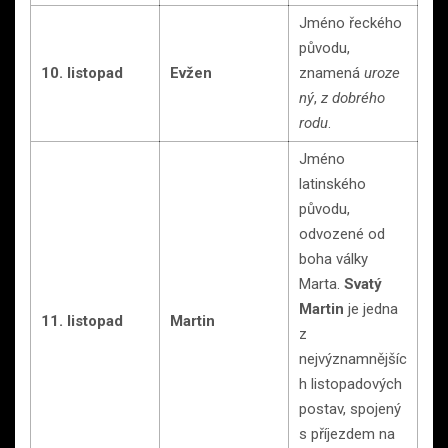
Jméno řeckého
původu,
10. listopad
Evžen
znamená
uroze
ný
,
z dobrého
rodu
.
Jméno
latinského
původu,
odvozené od
boha války
Marta.
Svatý
Martin
je jedna
11. listopad
Martin
z
nejvýznamnějšíc
h listopadových
postav, spojený
s příjezdem na