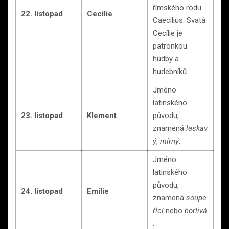
římského rodu
22. listopad
Cecílie
Caecilius. Svatá
Cecílie je
patronkou
hudby a
hudebníků.
Jméno
latinského
23. listopad
Klement
původu,
znamená
laskav
ý
,
mírný
.
Jméno
latinského
původu,
24. listopad
Emílie
znamená
soupe
řící
nebo
horlivá
.