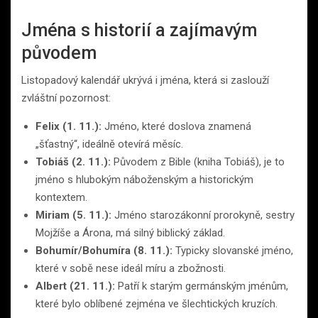
Jména s historií a zajímavým
původem
Listopadový kalendář ukrývá i jména, která si zaslouží
zvláštní pozornost:
Felix (1. 11.):
Jméno, které doslova znamená
„šťastný“, ideálně otevírá měsíc.
Tobiáš (2. 11.):
Původem z Bible (kniha Tobiáš), je to
jméno s hlubokým náboženským a historickým
kontextem.
Miriam (5. 11.):
Jméno starozákonní prorokyně, sestry
Mojžíše a Árona, má silný biblický základ.
Bohumír/Bohumíra (8. 11.):
Typicky slovanské jméno,
které v sobě nese ideál míru a zbožnosti.
Albert (21. 11.):
Patří k starým germánským jménům,
které bylo oblíbené zejména ve šlechtických kruzích.