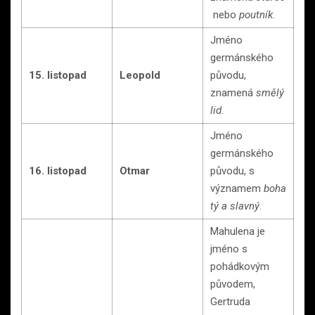
nebo
poutník
.
Jméno
germánského
15. listopad
Leopold
původu,
znamená
smělý
lid
.
Jméno
germánského
16. listopad
Otmar
původu, s
významem
boha
tý a slavný
.
Mahulena je
jméno s
pohádkovým
původem,
Gertruda