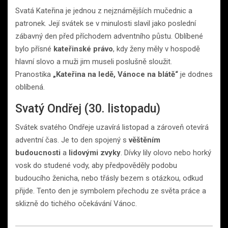
Svatá Kateřina je jednou z nejznámějších mučednic a
patronek. Její svátek se v minulosti slavil jako poslední
zábavný den před příchodem adventního půstu. Oblíbené
bylo přísné
kateřinské právo
, kdy ženy měly v hospodě
hlavní slovo a muži jim museli poslušně sloužit.
Pranostika
„Kateřina na ledě, Vánoce na blátě“
je dodnes
oblíbená.
Svatý Ondřej (30. listopadu)
Svátek svatého Ondřeje uzavírá listopad a zároveň otevírá
adventní čas. Je to den spojený s
věštěním
budoucnosti
a
lidovými zvyky
. Dívky lily olovo nebo horký
vosk do studené vody, aby předpověděly podobu
budoucího ženicha, nebo třásly bezem s otázkou, odkud
přijde. Tento den je symbolem přechodu ze světa práce a
sklizně do tichého očekávání Vánoc.