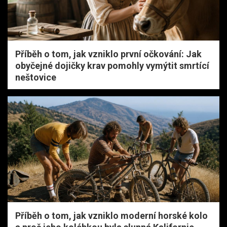
Příběh o tom, jak vzniklo první očkování: Jak
obyčejné dojičky krav pomohly vymýtit smrtící
neštovice
Příběh o tom, jak vzniklo moderní horské kolo