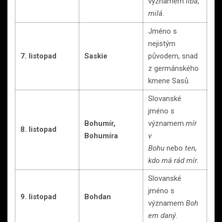
významem
libá
,
milá
.
Jméno s
nejistým
7. listopad
Saskie
původem, snad
z germánského
kmene Sasů.
Slovanské
jméno s
Bohumír,
významem
mír
8. listopad
Bohumíra
v
Bohu
nebo
ten,
kdo má rád mír
.
Slovanské
jméno s
9. listopad
Bohdan
významem
Boh
em daný
.