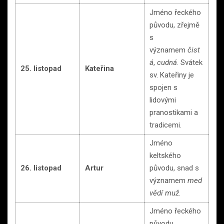
Jméno řeckého
původu, zřejmě
s
významem
čist
á
,
cudná
. Svátek
25. listopad
Kateřina
sv. Kateřiny je
spojen s
lidovými
pranostikami a
tradicemi.
Jméno
keltského
26. listopad
Artur
původu, snad s
významem
med
vědí muž
.
Jméno řeckého
původu,