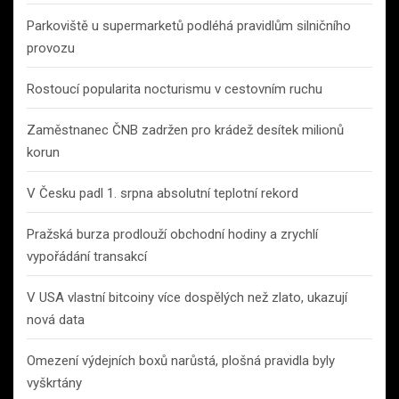
Parkoviště u supermarketů podléhá pravidlům silničního
provozu
Rostoucí popularita nocturismu v cestovním ruchu
Zaměstnanec ČNB zadržen pro krádež desítek milionů
korun
V Česku padl 1. srpna absolutní teplotní rekord
Pražská burza prodlouží obchodní hodiny a zrychlí
vypořádání transakcí
V USA vlastní bitcoiny více dospělých než zlato, ukazují
nová data
Omezení výdejních boxů narůstá, plošná pravidla byly
vyškrtány