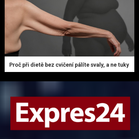
Proč při dietě bez cvičení pálíte svaly, a ne tuky