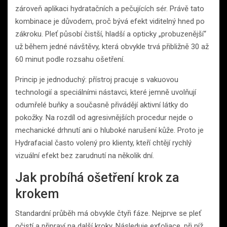
zároveň aplikaci hydratačních a pečujících sér. Právě tato
kombinace je důvodem, proč bývá efekt viditelný hned po
zákroku. Pleť působí čistší, hladší a opticky „probuzenější“
už během jedné návštěvy, která obvykle trvá přibližně 30 až
60 minut podle rozsahu ošetření.
Princip je jednoduchý: přístroj pracuje s vakuovou
technologií a speciálními nástavci, které jemně uvolňují
odumřelé buňky a současně přivádějí aktivní látky do
pokožky. Na rozdíl od agresivnějších procedur nejde o
mechanické drhnutí ani o hluboké narušení kůže. Proto je
Hydrafacial často volený pro klienty, kteří chtějí rychlý
vizuální efekt bez zarudnutí na několik dní.
Jak probíhá ošetření krok za
krokem
Standardní průběh má obvykle čtyři fáze. Nejprve se pleť
očistí a připraví na další kroky. Následuje exfoliace, při níž