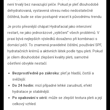
není trvalý bez navazující péče. Pokud je pleť dlouhodobě
dehydratovaná, vystavená stresu nebo nedostatečně
čištěná, bude se stav postupně vracet k původnímu trendu.
Je proto přesnější chápat Hydrafacial jako intenzivní
restart, ne jako jednorázové „vyléčení“ všech problémů. V
praxi bývá nejlepších výsledků dosaženo při kombinaci s
domácí péčí. To znamená pravidelné čištění, používání SPF,
hydratačních krémů a aktivních látek podle typu pleti. Pokud
je cílem dlouhodobé zlepšení kvality pleti, samotné
ošetření obvykle nestačí.
Bezprostředně po zákroku:
pleť je hladší, čistší a
svěžejší.
Do 24 hodin:
mizí případné lehké zarudnutí, efekt
hydratace je stabilnější.
Po opakování v sérii:
může se zlepšit textura pleti a její
celkový vzhled.