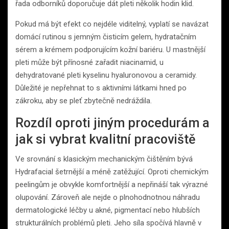
řada odborníků doporučuje dát pleti několik hodin klid.
Pokud má být efekt co nejdéle viditelný, vyplatí se navázat
domácí rutinou s jemným čisticím gelem, hydratačním
sérem a krémem podporujícím kožní bariéru. U mastnější
pleti může být přínosné zařadit niacinamid, u
dehydratované pleti kyselinu hyaluronovou a ceramidy.
Důležité je nepřehnat to s aktivními látkami hned po
zákroku, aby se pleť zbytečně nedráždila.
Rozdíl oproti jiným procedurám a
jak si vybrat kvalitní pracoviště
Ve srovnání s klasickým mechanickým čištěním bývá
Hydrafacial šetrnější a méně zatěžující. Oproti chemickým
peelingům je obvykle komfortnější a nepřináší tak výrazné
olupování. Zároveň ale nejde o plnohodnotnou náhradu
dermatologické léčby u akné, pigmentací nebo hlubších
strukturálních problémů pleti. Jeho síla spočívá hlavně v