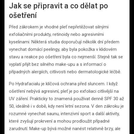
Jak se připravit a co dělat po
ošetření
Před zákrokem je vhodné pleť nepřetěžovat silnými
exfoliačními produkty, retinoidy nebo agresivními
kyselinami. Některá studia doporučují několik dní předem
vynechat domácí peelingy, aby byla pokožka v klidovém
stavu a reakce po ošetření byla co nejmenší. Stejně tak se
vyplatí přijít bez silného make-upu a s informací o
případných alergiích, citlivosti nebo dermatologické léčbě.
Po Hydrafacialu je klíčová ochrana před sluncem. I když
ošetření nebývá agresivní, pleť je po exfoliaci citlivější na
UV záření. Prakticky to znamená používat denně SPF 30 až
50, ideálně i v době, kdy není letní sezona. V den zákroku je
rozumné vynechat saunu, intenzivní sport a další aktivity,
které zvyšují prokrvení a mohou prodloužit případné
zarudnutí. Make-up bývá možné nanést relativně brzy, ale