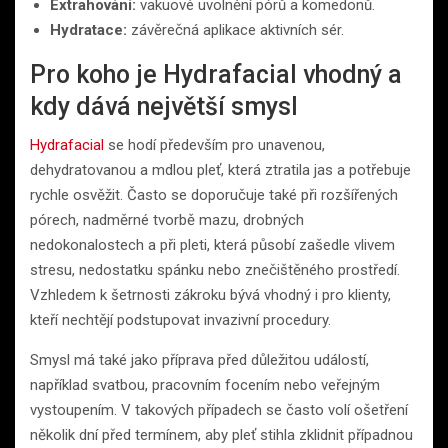
Extrahování:
vakuové uvolnění pórů a komedonů.
Hydratace:
závěrečná aplikace aktivních sér.
Pro koho je Hydrafacial vhodný a
kdy dává největší smysl
Hydrafacial
se hodí především pro unavenou,
dehydratovanou a mdlou pleť, která ztratila jas a potřebuje
rychle osvěžit. Často se doporučuje také při rozšířených
pórech, nadměrné tvorbě mazu, drobných
nedokonalostech a při pleti, která působí zašedle vlivem
stresu, nedostatku spánku nebo znečištěného prostředí.
Vzhledem k šetrnosti zákroku bývá vhodný i pro klienty,
kteří nechtějí podstupovat invazivní procedury.
Smysl má také jako příprava před důležitou událostí,
například svatbou, pracovním focením nebo veřejným
vystoupením. V takových případech se často volí ošetření
několik dní před termínem, aby pleť stihla zklidnit případnou