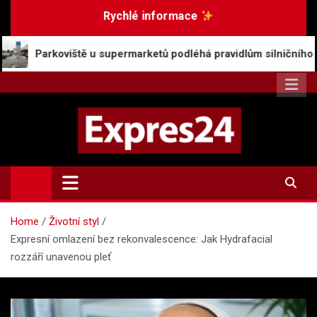
Skip
Rychlé informace
to
content
iště u supermarketů podléhá pravidlům silničního provozu
Expres24.cz
Rychlé zprávy po celý den
Home
Životní styl
Expresní omlazení bez rekonvalescence: Jak Hydrafacial
rozzáří unavenou pleť