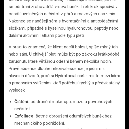
se odstraní zrohovatělá vrstva buněk. Třetí krok spočívá v
odsátí uvolněných nečistot z pórů a mazových usazenin.
Nakonec se nanášejí séra s hydratačními a antioxidačními
složkami, případně s kyselinou hyaluronovou, peptidy nebo
dalšími aktivními látkami podle typu pleti.
V praxi to znamená, že klient necítí bolest, spíše mírný tah
nebo sání. U citlivější pleti může být po zákroku krátkodobé
zarudnutí, které většinou odezní během několika hodin.
Právě absence dlouhé rekonvalescence je jedním z
hlavních důvodů, proč si Hydrafacial našel místo mezi lidmi
s pracovním vytížením, kteří potřebují rychlý a předvídatelný
výsledek.
Čištění:
odstranění make-upu, mazu a povrchových
nečistot.
Exfoliace:
šetrné obroušení odumřelých buněk bez
mechanického podráždění.