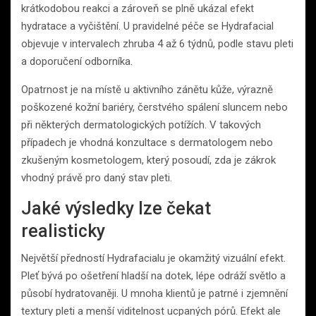
krátkodobou reakci a zároveň se plně ukázal efekt
hydratace a vyčištění. U pravidelné péče se Hydrafacial
objevuje v intervalech zhruba 4 až 6 týdnů, podle stavu pleti
a doporučení odborníka.
Opatrnost je na místě u aktivního zánětu kůže, výrazně
poškozené kožní bariéry, čerstvého spálení sluncem nebo
při některých dermatologických potížích. V takových
případech je vhodná konzultace s dermatologem nebo
zkušeným kosmetologem, který posoudí, zda je zákrok
vhodný právě pro daný stav pleti.
Jaké výsledky lze čekat
realisticky
Největší předností Hydrafacialu je okamžitý vizuální efekt.
Pleť bývá po ošetření hladší na dotek, lépe odráží světlo a
působí hydratovaněji. U mnoha klientů je patrné i zjemnění
textury pleti a menší viditelnost ucpaných pórů. Efekt ale