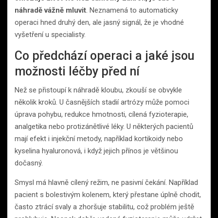
náhradě vážně mluvit
. Neznamená to automaticky
operaci hned druhý den, ale jasný signál, že je vhodné
vyšetření u specialisty.
Co předchází operaci a jaké jsou
možnosti léčby před ní
Než se přistoupí k náhradě kloubu, zkouší se obvykle
několik kroků. U časnějších stadií artrózy může pomoci
úprava pohybu, redukce hmotnosti, cílená fyzioterapie,
analgetika nebo protizánětlivé léky. U některých pacientů
mají efekt i injekční metody, například kortikoidy nebo
kyselina hyaluronová, i když jejich přínos je většinou
dočasný.
Smysl má hlavně cílený režim, ne pasivní čekání. Například
pacient s bolestivým kolenem, který přestane úplně chodit,
často ztrácí svaly a zhoršuje stabilitu, což problém ještě