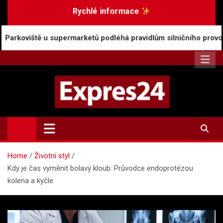
Skip
Rychlé informace
to
content
upermarketů podléhá pravidlům silničního provozu
Expres24.cz
Rychlé zprávy po celý den
Home
Životní styl
Kdy je čas vyměnit bolavý kloub: Průvodce endoprotézou
kolena a kyčle