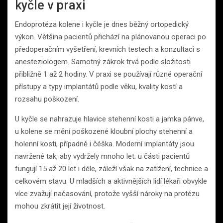
kyčle v praxi
Endoprotéza kolene i kyčle je dnes běžný ortopedický
výkon. Většina pacientů přichází na plánovanou operaci po
předoperačním vyšetření, krevních testech a konzultaci s
anesteziologem. Samotný zákrok trvá podle složitosti
přibližně 1 až 2 hodiny. V praxi se používají různé operační
přístupy a typy implantátů podle věku, kvality kostí a
rozsahu poškození.
U kyčle se nahrazuje hlavice stehenní kosti a jamka pánve,
u kolene se mění poškozené kloubní plochy stehenní a
holenní kosti, případně i čéška. Moderní implantáty jsou
navržené tak, aby vydržely mnoho let; u části pacientů
fungují 15 až 20 let i déle, záleží však na zatížení, technice a
celkovém stavu. U mladších a aktivnějších lidí lékaři obvykle
více zvažují načasování, protože vyšší nároky na protézu
mohou zkrátit její životnost.