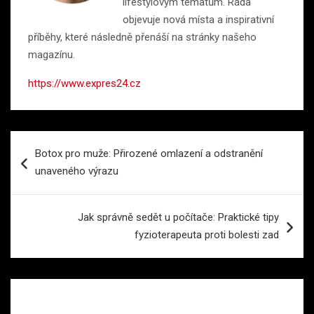
lifestylovým tématům. Ráda
objevuje nová místa a inspirativní
příběhy, které následně přenáší na stránky našeho
magazínu.
https://www.expres24.cz
Navigace
Botox pro muže: Přirozené omlazení a odstranění
pro
unaveného výrazu
příspěvek
Jak správně sedět u počítače: Praktické tipy
fyzioterapeuta proti bolesti zad