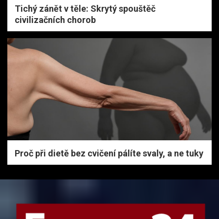
Tichý zánět v těle: Skrytý spouštěč
civilizačních chorob
Proč při dietě bez cvičení pálíte svaly, a ne tuky