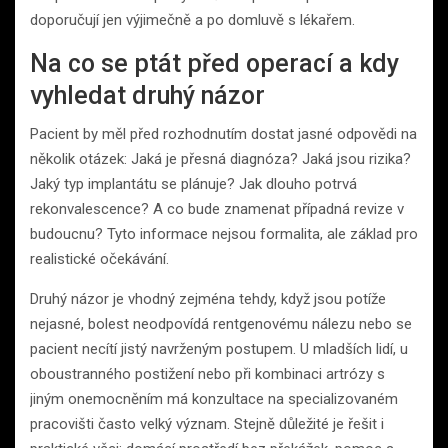
doporučují jen výjimečně a po domluvě s lékařem.
Na co se ptát před operací a kdy
vyhledat druhý názor
Pacient by měl před rozhodnutím dostat jasné odpovědi na
několik otázek: Jaká je přesná diagnóza? Jaká jsou rizika?
Jaký typ implantátu se plánuje? Jak dlouho potrvá
rekonvalescence? A co bude znamenat případná revize v
budoucnu? Tyto informace nejsou formalita, ale základ pro
realistické očekávání.
Druhý názor je vhodný zejména tehdy, když jsou potíže
nejasné, bolest neodpovídá rentgenovému nálezu nebo se
pacient necítí jistý navrženým postupem. U mladších lidí, u
oboustranného postižení nebo při kombinaci artrózy s
jiným onemocněním má konzultace na specializovaném
pracovišti často velký význam. Stejně důležité je řešit i