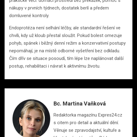
praktické věci: domácí prostředí bez překážek, pomoc s
nákupy v prvních týdnech, dostatek berlí a předem
domluvené kontroly.
Endoprotéza není selhání léčby, ale standardní řešení ve
chvíli, kdy už kloub přestal sloužit. Pokud bolest omezuje
pohyb, spánek i běžný denní režim a konzervativní postupy
nepomáhají, je na místě odborné vyšetření bez odkladu.
Čím dřív se situace posoudí, tím lépe lze naplánovat další
postup, rehabilitaci i návrat k aktivnímu životu.
Bc. Martina Vaňková
Redaktorka magazínu Expres24.cz
s citem pro detail a aktuální dění.
Věnuje se zpravodajství, kultuře a