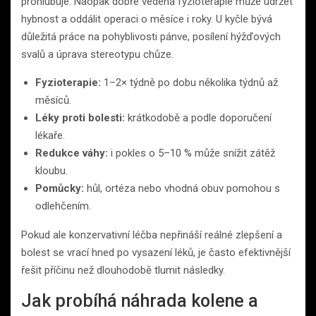
prohlubuje. Naopak dobře vedená fyzioterapie může udržet
hybnost a oddálit operaci o měsíce i roky. U kyčle bývá
důležitá práce na pohyblivosti pánve, posílení hýžďových
svalů a úprava stereotypu chůze.
Fyzioterapie:
1–2× týdně po dobu několika týdnů až
měsíců.
Léky proti bolesti:
krátkodobě a podle doporučení
lékaře.
Redukce váhy:
i pokles o 5–10 % může snížit zátěž
kloubu.
Pomůcky:
hůl, ortéza nebo vhodná obuv pomohou s
odlehčením.
Pokud ale konzervativní léčba nepřináší reálné zlepšení a
bolest se vrací hned po vysazení léků, je často efektivnější
řešit příčinu než dlouhodobě tlumit následky.
Jak probíhá náhrada kolene a