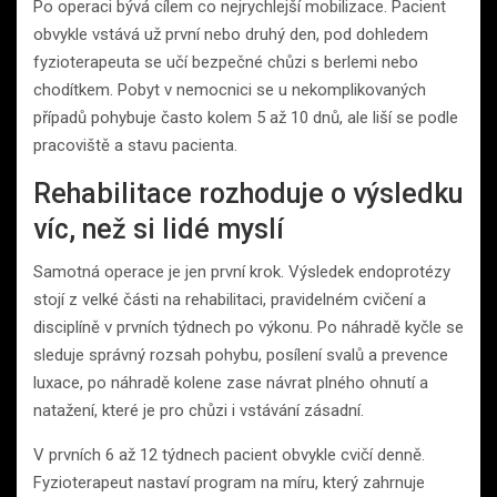
Po operaci bývá cílem co nejrychlejší mobilizace. Pacient
obvykle vstává už první nebo druhý den, pod dohledem
fyzioterapeuta se učí bezpečné chůzi s berlemi nebo
chodítkem. Pobyt v nemocnici se u nekomplikovaných
případů pohybuje často kolem 5 až 10 dnů, ale liší se podle
pracoviště a stavu pacienta.
Rehabilitace rozhoduje o výsledku
víc, než si lidé myslí
Samotná operace je jen první krok. Výsledek endoprotézy
stojí z velké části na rehabilitaci, pravidelném cvičení a
disciplíně v prvních týdnech po výkonu. Po náhradě kyčle se
sleduje správný rozsah pohybu, posílení svalů a prevence
luxace, po náhradě kolene zase návrat plného ohnutí a
natažení, které je pro chůzi i vstávání zásadní.
V prvních 6 až 12 týdnech pacient obvykle cvičí denně.
Fyzioterapeut nastaví program na míru, který zahrnuje