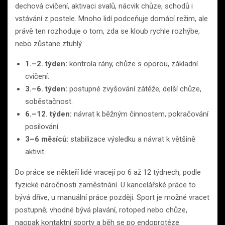
dechová cvičení, aktivaci svalů, nácvik chůze, schodů i
vstávání z postele. Mnoho lidí podceňuje domácí režim, ale
právě ten rozhoduje o tom, zda se kloub rychle rozhýbe,
nebo zůstane ztuhlý.
1.–2. týden:
kontrola rány, chůze s oporou, základní
cvičení.
3.–6. týden:
postupné zvyšování zátěže, delší chůze,
soběstačnost.
6.–12. týden:
návrat k běžným činnostem, pokračování
posilování.
3–6 měsíců:
stabilizace výsledku a návrat k většině
aktivit.
Do práce se někteří lidé vracejí po 6 až 12 týdnech, podle
fyzické náročnosti zaměstnání. U kancelářské práce to
bývá dříve, u manuální práce později. Sport je možné vracet
postupně; vhodné bývá plavání, rotoped nebo chůze,
naopak kontaktní sporty a běh se po endoprotéze