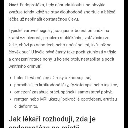
život
. Endoprotéza, tedy náhrada kloubu, se obvykle
zvažuje tehdy, když se stav dlouhodobě zhoršuje a běžná
léčba už nepřináší dostatečnou úlevu.
Typické varovné signály jsou jasné: bolest při chůzi na
kratší vzdálenosti, problém s oblékáním, vstáváním ze
židle, chůzí po schodech nebo noční bolest, kvůli níž se
člověk budí. U kyčle bývá častý také pocit ztuhlosti v třísle
a omezení rotace nohy, u kolene otok, nestabilita a pocit
„vnitřního drhnutí“.
bolest trvá měsíce až roky a zhoršuje se,
pomáhají jen krátkodobě léky, fyzioterapie nebo injekce,
omezení zasahuje práci, spánek i samostatný pohyb,
rentgen nebo MRI ukazují pokročilé opotřebení, artrózu
či deformitu.
Jak lékaři rozhodují, zda je