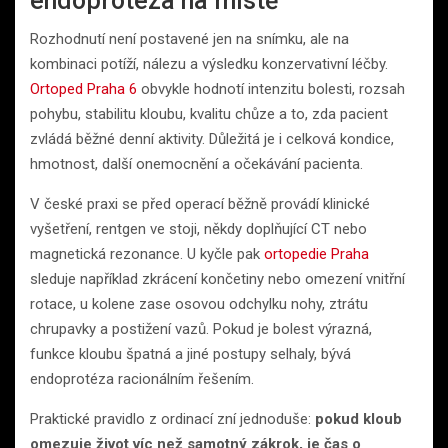
endoprotéza na místě
Rozhodnutí není postavené jen na snímku, ale na
kombinaci potíží, nálezu a výsledku konzervativní léčby.
Ortoped Praha 6
obvykle hodnotí intenzitu bolesti, rozsah
pohybu, stabilitu kloubu, kvalitu chůze a to, zda pacient
zvládá běžné denní aktivity. Důležitá je i celková kondice,
hmotnost, další onemocnění a očekávání pacienta.
V české praxi se před operací běžně provádí klinické
vyšetření, rentgen ve stoji, někdy doplňující CT nebo
magnetická rezonance. U kyčle pak
ortopedie Praha
sleduje například zkrácení končetiny nebo omezení vnitřní
rotace, u kolene zase osovou odchylku nohy, ztrátu
chrupavky a postižení vazů. Pokud je bolest výrazná,
funkce kloubu špatná a jiné postupy selhaly, bývá
endoprotéza racionálním řešením.
Praktické pravidlo z ordinací zní jednoduše:
pokud kloub
omezuje život víc než samotný zákrok, je čas o