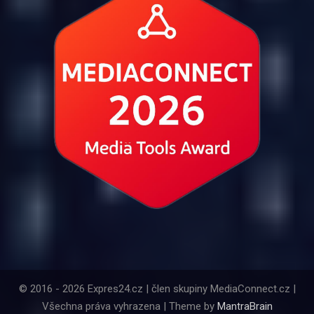
© 2016 - 2026 Expres24.cz | člen skupiny MediaConnect.cz |
Všechna práva vyhrazena | Theme by
MantraBrain