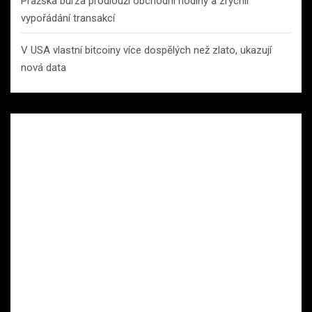
Pražská burza prodlouží obchodní hodiny a zrychlí
vypořádání transakcí
V USA vlastní bitcoiny více dospělých než zlato, ukazují
nová data