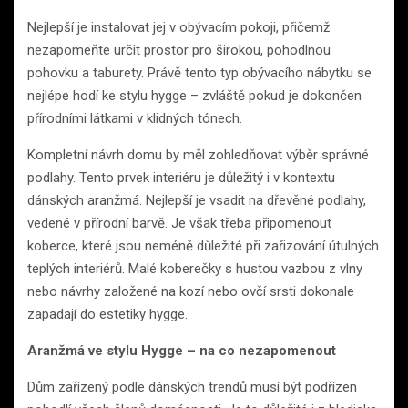
Nejlepší je instalovat jej v obývacím pokoji, přičemž
nezapomeňte určit prostor pro širokou, pohodlnou
pohovku a taburety. Právě tento typ obývacího nábytku se
nejlépe hodí ke stylu hygge – zvláště pokud je dokončen
přírodními látkami v klidných tónech.
Kompletní návrh domu by měl zohledňovat výběr správné
podlahy. Tento prvek interiéru je důležitý i v kontextu
dánských aranžmá. Nejlepší je vsadit na dřevěné podlahy,
vedené v přírodní barvě. Je však třeba připomenout
koberce, které jsou neméně důležité při zařizování útulných
teplých interiérů. Malé koberečky s hustou vazbou z vlny
nebo návrhy založené na kozí nebo ovčí srsti dokonale
zapadají do estetiky hygge.
Aranžmá ve stylu Hygge – na co nezapomenout
Dům zařízený podle dánských trendů musí být podřízen