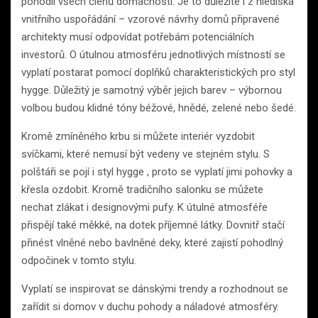
pohodlí všech členů domácnosti. Je to důležité i z hlediska
vnitřního uspořádání – vzorové návrhy domů připravené
architekty musí odpovídat potřebám potenciálních
investorů. O útulnou atmosféru jednotlivých místností se
vyplatí postarat pomocí doplňků charakteristických pro styl
hygge. Důležitý je samotný výběr jejich barev – výbornou
volbou budou klidné tóny béžové, hnědé, zelené nebo šedé.
Kromě zmíněného krbu si můžete interiér vyzdobit
svíčkami, které nemusí být vedeny ve stejném stylu. S
polštáři se pojí i styl hygge , proto se vyplatí jimi pohovky a
křesla ozdobit. Kromě tradičního salonku se můžete
nechat zlákat i designovými pufy. K útulné atmosféře
přispějí také měkké, na dotek příjemné látky. Dovnitř stačí
přinést vlněné nebo bavlněné deky, které zajistí pohodlný
odpočinek v tomto stylu.
Vyplatí se inspirovat se dánskými trendy a rozhodnout se
zařídit si domov v duchu pohody a náladové atmosféry.