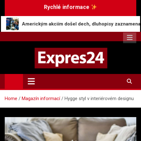
Skip
Rychlé informace
to
content
kým akciím došel dech, dluhopisy zaznamenaly pokles v červe
Expres24.cz
Rychlé zprávy po celý den
Home
Magazín informací
Hygge styl v interiérovém designu