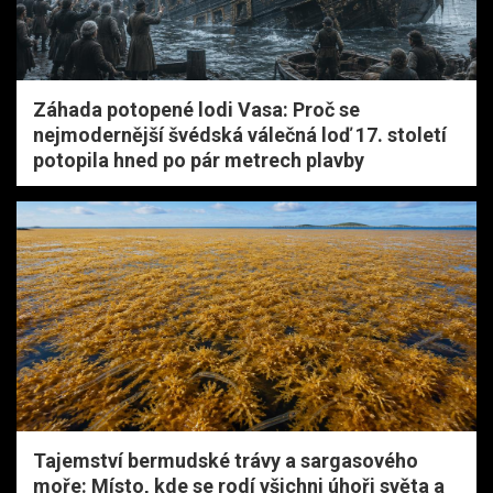
Záhada potopené lodi Vasa: Proč se
nejmodernější švédská válečná loď 17. století
potopila hned po pár metrech plavby
Tajemství bermudské trávy a sargasového
moře: Místo, kde se rodí všichni úhoři světa a