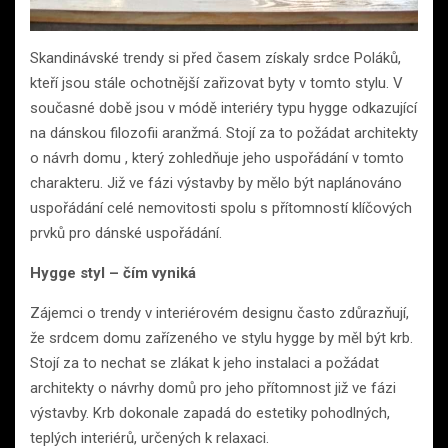
Skandinávské trendy si před časem získaly srdce Poláků,
kteří jsou stále ochotnější zařizovat byty v tomto stylu. V
současné době jsou v módě interiéry typu hygge odkazující
na dánskou filozofii aranžmá. Stojí za to požádat architekty
o návrh domu , který zohledňuje jeho uspořádání v tomto
charakteru. Již ve fázi výstavby by mělo být naplánováno
uspořádání celé nemovitosti spolu s přítomností klíčových
prvků pro dánské uspořádání.
Hygge styl – čím vyniká
Zájemci o trendy v interiérovém designu často zdůrazňují,
že srdcem domu zařízeného ve stylu hygge by měl být krb.
Stojí za to nechat se zlákat k jeho instalaci a požádat
architekty o návrhy domů pro jeho přítomnost již ve fázi
výstavby. Krb dokonale zapadá do estetiky pohodlných,
teplých interiérů, určených k relaxaci.