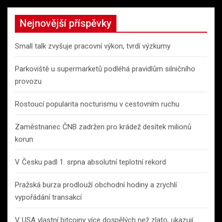
Nejnovější příspěvky
Small talk zvyšuje pracovní výkon, tvrdí výzkumy
Parkoviště u supermarketů podléhá pravidlům silničního
provozu
Rostoucí popularita nocturismu v cestovním ruchu
Zaměstnanec ČNB zadržen pro krádež desítek milionů
korun
V Česku padl 1. srpna absolutní teplotní rekord
Pražská burza prodlouží obchodní hodiny a zrychlí
vypořádání transakcí
V USA vlastní bitcoiny více dospělých než zlato, ukazují