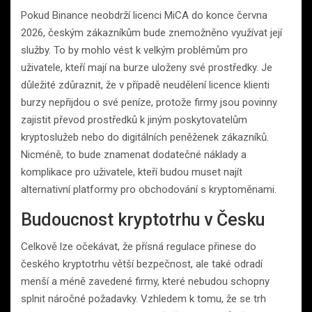
Pokud Binance neobdrží licenci MiCA do konce června
2026, českým zákazníkům bude znemožněno využívat její
služby. To by mohlo vést k velkým problémům pro
uživatele, kteří mají na burze uloženy své prostředky. Je
důležité zdůraznit, že v případě neudělení licence klienti
burzy nepřijdou o své peníze, protože firmy jsou povinny
zajistit převod prostředků k jiným poskytovatelům
kryptoslužeb nebo do digitálních peněženek zákazníků.
Nicméně, to bude znamenat dodatečné náklady a
komplikace pro uživatele, kteří budou muset najít
alternativní platformy pro obchodování s kryptoměnami.
Budoucnost kryptotrhu v Česku
Celkově lze očekávat, že přísná regulace přinese do
českého kryptotrhu větší bezpečnost, ale také odradí
menší a méně zavedené firmy, které nebudou schopny
splnit náročné požadavky. Vzhledem k tomu, že se trh