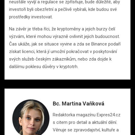
neustále vyvíjí a regulace se zpřísňuje, bude důležité, aby
investoři byli obezřetní a pečlivě vybírali, kde budou své
prostředky investovat.
Na závěr je třeba říci, že kryptoměny a jejich burzy čelí
výzvám, které mohou výrazně ovlivnit jejich budoucnost.
Čas ukáže, jak se situace vyvine a zda se Binance podaří
získat licenci, která jí umožní pokračovat v poskytování
svých služeb českým zákazníkům, nebo zda dojde k
dalšímu poklesu důvěry v kryptotrh.
Bc. Martina Vaňková
Redaktorka magazínu Expres24.cz
s citem pro detail a aktuální dění.
Věnuje se zpravodajství, kultuře a