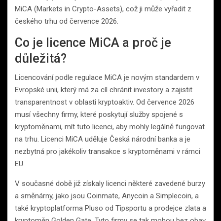
MiCA (Markets in Crypto-Assets), což ji může vyřadit z
českého trhu od července 2026.
Co je licence MiCA a proč je
důležitá?
Licencování podle regulace MiCA je novým standardem v
Evropské unii, který má za cíl chránit investory a zajistit
transparentnost v oblasti kryptoaktiv. Od července 2026
musí všechny firmy, které poskytují služby spojené s
kryptoměnami, mít tuto licenci, aby mohly legálně fungovat
na trhu. Licenci MiCA uděluje Česká národní banka a je
nezbytná pro jakékoliv transakce s kryptoměnami v rámci
EU.
V současné době již získaly licenci některé zavedené burzy
a směnárny, jako jsou Coinmate, Anycoin a Simplecoin, a
také kryptoplatforma Pluso od Tipsportu a prodejce zlata a
kryptoměn Golden Gate. Tyto firmy se tak mohou bez obav