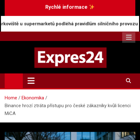
Skip
Rychlé informace
to
content
ermarketů podléhá pravidlům silničního provozu
Ro
Expres24.cz
Rychlé zprávy po celý den
Home
Ekonomika
Binance hrozí ztráta přístupu pro české zákazníky kvůli licenci
MiCA