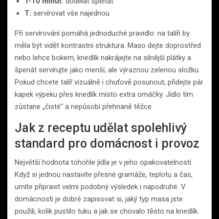
T-10 minut:
dodělat špenát
T:
servírovat vše najednou
Při servírování pomáhá jednoduché pravidlo: na talíři by
měla být vidět kontrastní struktura. Maso dejte doprostřed
nebo lehce bokem, knedlík nakrájejte na silnější plátky a
špenát servírujte jako menší, ale výraznou zelenou složku.
Pokud chcete talíř vizuálně i chuťově posunout, přidejte pár
kapek výpeku přes knedlík místo extra omáčky. Jídlo tím
zůstane „čisté“ a nepůsobí přehnaně těžce.
Jak z receptu udělat spolehlivý
standard pro domácnost i provoz
Největší hodnota tohohle jídla je v jeho opakovatelnosti.
Když si jednou nastavíte přesné gramáže, teplotu a čas,
umíte připravit velmi podobný výsledek i napodruhé. V
domácnosti je dobré zapisovat si, jaký typ masa jste
použili, kolik pustilo tuku a jak se chovalo těsto na knedlík.