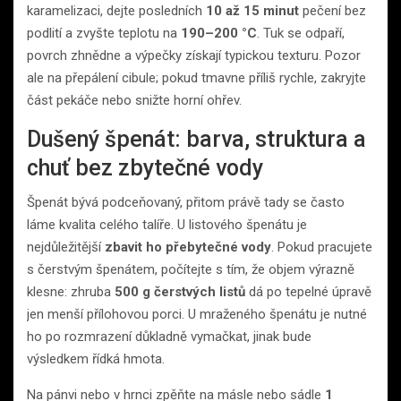
karamelizaci, dejte posledních
10 až 15 minut
pečení bez
podlití a zvyšte teplotu na
190–200 °C
. Tuk se odpaří,
povrch zhnědne a výpečky získají typickou texturu. Pozor
ale na přepálení cibule; pokud tmavne příliš rychle, zakryjte
část pekáče nebo snižte horní ohřev.
Dušený špenát: barva, struktura a
chuť bez zbytečné vody
Špenát bývá podceňovaný, přitom právě tady se často
láme kvalita celého talíře. U listového špenátu je
nejdůležitější
zbavit ho přebytečné vody
. Pokud pracujete
s čerstvým špenátem, počítejte s tím, že objem výrazně
klesne: zhruba
500 g čerstvých listů
dá po tepelné úpravě
jen menší přílohovou porci. U mraženého špenátu je nutné
ho po rozmrazení důkladně vymačkat, jinak bude
výsledkem řídká hmota.
Na pánvi nebo v hrnci zpěňte na másle nebo sádle
1