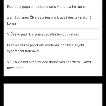
Rostoucí popularita nocturismu v cestovním ruchu
Zaměstnanec ČNB zadržen pro krádež desítek milionů
korun
V Česku padl 1. srpna absolutní teplotní rekord
Pražská burza prodlouží obchodní hodiny a zrychlí
vypořádání transakcí
V USA vlastní bitcoiny více dospělých než zlato, ukazují
nová data