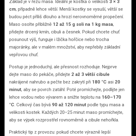
Základ je v řezu masa. Ideální je kostka o velikosti
3 × 3
cm
, případně lehce větší. Menší kostky se vysuší, větší se
budou péct příliš dlouho a hrozí nerovnoměrné propečení.
Maso osolte přibližně
12 až 15 g soli na 1 kg masa
,
přidejte drcený kmín, cibuli a česnek. Pokud chcete chuť
posunout výš, funguje i lžička hořčice nebo trocha
majoránky, ale v malém množství, aby nepřebily základní
vepřovou chuť.
Postup je jednoduchý, ale přesnost rozhoduje. Nejprve
dejte maso do pekáče, přidejte
2 až 3 větší cibule
nakrájené nahrubo a pečte bez zakrytí při
180 °C
asi
20
minut
, aby se povrch zatáhl. Poté promíchejte, podlijte jen
lehce vodou nebo vývarem a snižte teplotu na
160–170
°C
. Celkový čas bývá
90 až 120 minut
podle typu masa a
velikosti kostek. Každých 20–25 minut maso promíchejte,
aby se výpek rozprostřel rovnoměrně a cibule nehořkla.
Praktický tip z provozu: pokud chcete výrazně lepší