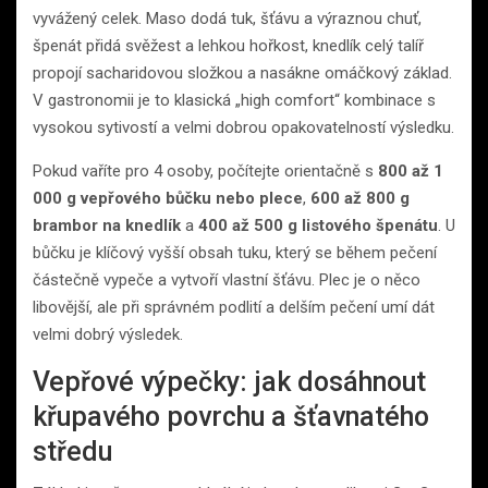
vyvážený celek. Maso dodá tuk, šťávu a výraznou chuť,
špenát přidá svěžest a lehkou hořkost, knedlík celý talíř
propojí sacharidovou složkou a nasákne omáčkový základ.
V gastronomii je to klasická „high comfort“ kombinace s
vysokou sytivostí a velmi dobrou opakovatelností výsledku.
Pokud vaříte pro 4 osoby, počítejte orientačně s
800 až 1
000 g vepřového bůčku nebo plece
,
600 až 800 g
brambor na knedlík
a
400 až 500 g listového špenátu
. U
bůčku je klíčový vyšší obsah tuku, který se během pečení
částečně vypeče a vytvoří vlastní šťávu. Plec je o něco
libovější, ale při správném podlití a delším pečení umí dát
velmi dobrý výsledek.
Vepřové výpečky: jak dosáhnout
křupavého povrchu a šťavnatého
středu