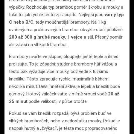
výpečky. Rozhoduje typ brambor, poměr škrobu a mouky a
také to, jak rychle těsto zpracujete. Nejlepší jsou
varný typ
C nebo B/C
, tedy moučnatější brambory. Na 1 kg
uvařených a prolisovaných brambor obvykle stačí přibližně
200 až 300 g hrubé mouky
,
1 vejce
a sůl. Přesný poměr
ale závisí na vlhkosti brambor.
Brambory uvařte ve slupce, oloupejte ještě teplé a ihned
prolisujte. To je zásadní: studené brambory hůř vážou a
těsto pak vyžaduje více mouky, což vede k tužšímu
knedlíku. Těsto zpracujte rychle, maximálně během
několika minut. Delší hnětení aktivuje lepek a knedlík bude
gumový. Hotový váleček vařte v mírně vroucí vodě
20 až
25 minut
podle velikosti, v půlce otočte.
Pokud se vám knedlík rozpadá, bývá problém buď ve
vlhkých bramborách, nebo v nedostatku mouky. Pokud je
naopak hutný a „žvýkací“, je těsta moc propracovaného