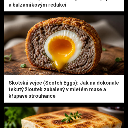
a balzamikovým redukcí
Skotská vejce (Scotch Eggs): Jak na dokonale
tekutý žloutek zabalený v mletém mase a
křupavé strouhance