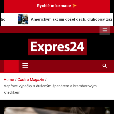
Skip
Rychlé informace
to
content
Americkým akciím došel dech, dluhopisy zaznamenaly pokles v
Expres24.cz
Rychlé zprávy po celý den
Home
Gastro Magazín
Vepřové výpečky s dušeným špenátem a bramborovým
knedlíkem