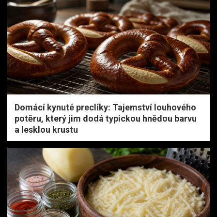
Domácí kynuté preclíky: Tajemství louhového
potěru, který jim dodá typickou hnědou barvu
a lesklou krustu