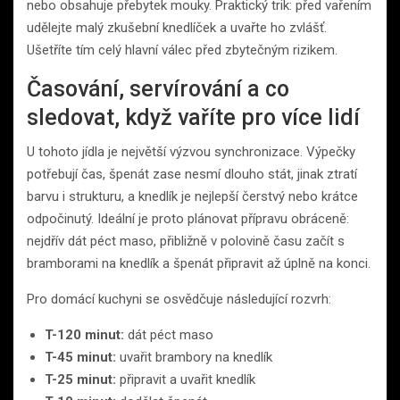
nebo obsahuje přebytek mouky. Praktický trik: před vařením
udělejte malý zkušební knedlíček a uvařte ho zvlášť.
Ušetříte tím celý hlavní válec před zbytečným rizikem.
Časování, servírování a co
sledovat, když vaříte pro více lidí
U tohoto jídla je největší výzvou synchronizace. Výpečky
potřebují čas, špenát zase nesmí dlouho stát, jinak ztratí
barvu i strukturu, a knedlík je nejlepší čerstvý nebo krátce
odpočinutý. Ideální je proto plánovat přípravu obráceně:
nejdřív dát péct maso, přibližně v polovině času začít s
bramborami na knedlík a špenát připravit až úplně na konci.
Pro domácí kuchyni se osvědčuje následující rozvrh:
T-120 minut:
dát péct maso
T-45 minut:
uvařit brambory na knedlík
T-25 minut:
připravit a uvařit knedlík