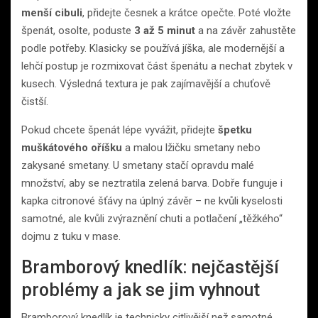
menší cibuli
, přidejte česnek a krátce opečte. Poté vložte
špenát, osolte, poduste
3 až 5 minut
a na závěr zahustěte
podle potřeby. Klasicky se používá jíška, ale modernější a
lehčí postup je rozmixovat část špenátu a nechat zbytek v
kusech. Výsledná textura je pak zajímavější a chuťově
čistší.
Pokud chcete špenát lépe vyvážit, přidejte
špetku
muškátového oříšku
a malou lžičku smetany nebo
zakysané smetany. U smetany stačí opravdu malé
množství, aby se neztratila zelená barva. Dobře funguje i
kapka citronové šťávy na úplný závěr – ne kvůli kyselosti
samotné, ale kvůli zvýraznění chuti a potlačení „těžkého“
dojmu z tuku v mase.
Bramborový knedlík: nejčastější
problémy a jak se jim vyhnout
Bramborový knedlík je technicky citlivější než samotné