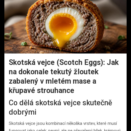
Skotská vejce (Scotch Eggs): Jak
na dokonale tekutý žloutek
zabalený v mletém mase a
křupavé strouhance
Co dělá skotská vejce skutečně
dobrými
Skotská vejce jsou kombinací několika vrstev, které musí
fungovat jako celek: pevný, ale ne převařený bílek, krémový