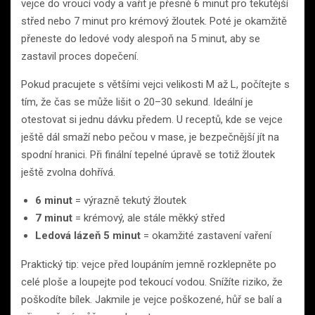
vejce do vroucí vody a vařit je přesně 6 minut pro tekutější
střed nebo 7 minut pro krémový žloutek. Poté je okamžitě
přeneste do ledové vody alespoň na 5 minut, aby se
zastavil proces dopečení.
Pokud pracujete s většími vejci velikosti M až L, počítejte s
tím, že čas se může lišit o 20–30 sekund. Ideální je
otestovat si jednu dávku předem. U receptů, kde se vejce
ještě dál smaží nebo pečou v mase, je bezpečnější jít na
spodní hranici. Při finální tepelné úpravě se totiž žloutek
ještě zvolna dohřívá.
6 minut
= výrazně tekutý žloutek
7 minut
= krémový, ale stále měkký střed
Ledová lázeň 5 minut
= okamžité zastavení vaření
Praktický tip: vejce před loupáním jemně rozklepněte po
celé ploše a loupejte pod tekoucí vodou. Snížíte riziko, že
poškodíte bílek. Jakmile je vejce poškozené, hůř se balí a