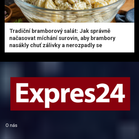
Tradiční bramborový salát: Jak správně
načasovat míchání surovin, aby brambory
nasákly chuť zálivky a nerozpadly se
O nás