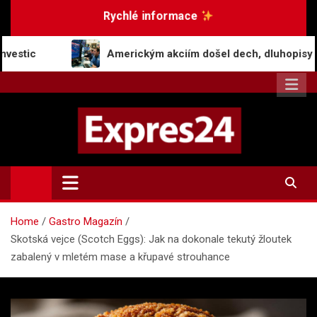
Skip
Rychlé informace
to
content
Americkým akciím došel dech, dluhopisy zaznamenaly p
Expres24.cz
Rychlé zprávy po celý den
Home
Gastro Magazín
Skotská vejce (Scotch Eggs): Jak na dokonale tekutý žloutek
zabalený v mletém mase a křupavé strouhance