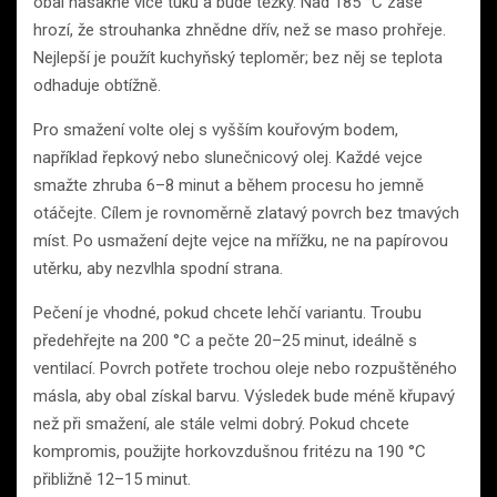
obal nasákne více tuku a bude těžký. Nad 185 °C zase
hrozí, že strouhanka zhnědne dřív, než se maso prohřeje.
Nejlepší je použít kuchyňský teploměr; bez něj se teplota
odhaduje obtížně.
Pro smažení volte olej s vyšším kouřovým bodem,
například řepkový nebo slunečnicový olej. Každé vejce
smažte zhruba 6–8 minut a během procesu ho jemně
otáčejte. Cílem je rovnoměrně zlatavý povrch bez tmavých
míst. Po usmažení dejte vejce na mřížku, ne na papírovou
utěrku, aby nezvlhla spodní strana.
Pečení je vhodné, pokud chcete lehčí variantu. Troubu
předehřejte na 200 °C a pečte 20–25 minut, ideálně s
ventilací. Povrch potřete trochou oleje nebo rozpuštěného
másla, aby obal získal barvu. Výsledek bude méně křupavý
než při smažení, ale stále velmi dobrý. Pokud chcete
kompromis, použijte horkovzdušnou fritézu na 190 °C
přibližně 12–15 minut.