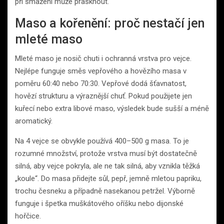
při smažení může prasknout.
Maso a kořenění: proč nestačí jen
mleté maso
Mleté maso je nosič chuti i ochranná vrstva pro vejce.
Nejlépe funguje směs vepřového a hovězího masa v
poměru 60:40 nebo 70:30. Vepřové dodá šťavnatost,
hovězí strukturu a výraznější chuť. Pokud použijete jen
kuřecí nebo extra libové maso, výsledek bude sušší a méně
aromatický.
Na 4 vejce se obvykle používá 400–500 g masa. To je
rozumné množství, protože vrstva musí být dostatečně
silná, aby vejce pokryla, ale ne tak silná, aby vznikla těžká
„koule“. Do masa přidejte sůl, pepř, jemně mletou papriku,
trochu česneku a případně nasekanou petržel. Výborně
funguje i špetka muškátového oříšku nebo dijonské
hořčice.