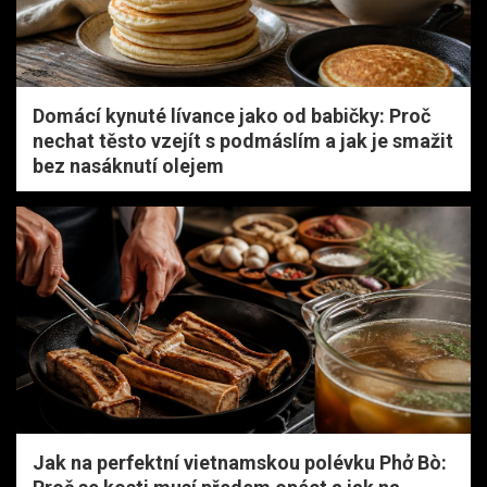
Domácí kynuté lívance jako od babičky: Proč
nechat těsto vzejít s podmáslím a jak je smažit
bez nasáknutí olejem
Jak na perfektní vietnamskou polévku Phở Bò: