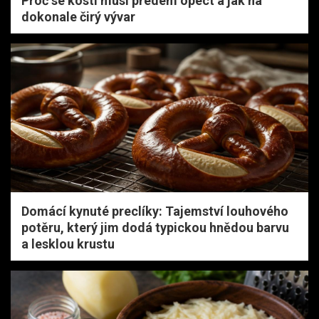
Proč se kosti musí předem opéct a jak na
dokonale čirý vývar
Domácí kynuté preclíky: Tajemství louhového
potěru, který jim dodá typickou hnědou barvu
a lesklou krustu