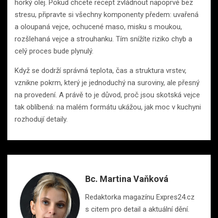
horký olej. Pokud chcete recept zvládnout napoprvé bez
stresu, připravte si všechny komponenty předem: uvařená
a oloupaná vejce, ochucené maso, misku s moukou,
rozšlehaná vejce a strouhanku. Tím snížíte riziko chyb a
celý proces bude plynulý.
Když se dodrží správná teplota, čas a struktura vrstev,
vznikne pokrm, který je jednoduchý na suroviny, ale přesný
na provedení. A právě to je důvod, proč jsou skotská vejce
tak oblíbená: na malém formátu ukážou, jak moc v kuchyni
rozhodují detaily.
Bc. Martina Vaňková
Redaktorka magazínu Expres24.cz
s citem pro detail a aktuální dění.