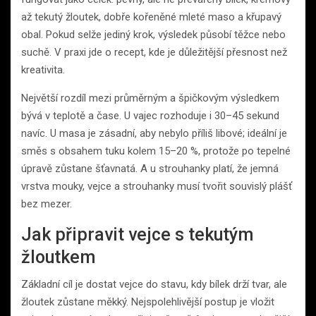
až tekutý žloutek, dobře kořeněné mleté maso a křupavý
obal. Pokud selže jediný krok, výsledek působí těžce nebo
suchě. V praxi jde o recept, kde je důležitější přesnost než
kreativita.
Největší rozdíl mezi průměrným a špičkovým výsledkem
bývá v teplotě a čase. U vajec rozhoduje i 30–45 sekund
navíc. U masa je zásadní, aby nebylo příliš libové; ideální je
směs s obsahem tuku kolem 15–20 %, protože po tepelné
úpravě zůstane šťavnatá. A u strouhanky platí, že jemná
vrstva mouky, vejce a strouhanky musí tvořit souvislý plášť
bez mezer.
Jak připravit vejce s tekutým
žloutkem
Základní cíl je dostat vejce do stavu, kdy bílek drží tvar, ale
žloutek zůstane měkký. Nejspolehlivější postup je vložit