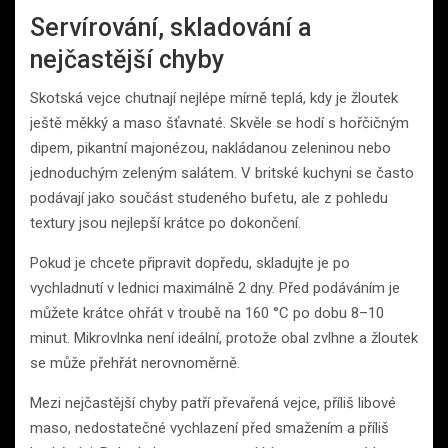
Servírování, skladování a
nejčastější chyby
Skotská vejce chutnají nejlépe mírně teplá, kdy je žloutek
ještě měkký a maso šťavnaté. Skvěle se hodí s hořčičným
dipem, pikantní majonézou, nakládanou zeleninou nebo
jednoduchým zeleným salátem. V britské kuchyni se často
podávají jako součást studeného bufetu, ale z pohledu
textury jsou nejlepší krátce po dokončení.
Pokud je chcete připravit dopředu, skladujte je po
vychladnutí v lednici maximálně 2 dny. Před podáváním je
můžete krátce ohřát v troubě na 160 °C po dobu 8–10
minut. Mikrovlnka není ideální, protože obal zvlhne a žloutek
se může přehřát nerovnoměrně.
Mezi nejčastější chyby patří převařená vejce, příliš libové
maso, nedostatečné vychlazení před smažením a příliš