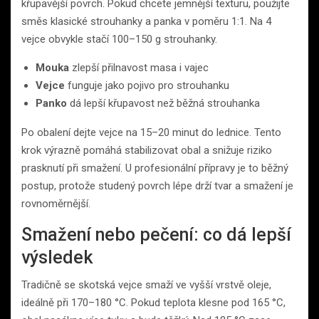
křupavější povrch. Pokud chcete jemnější texturu, použijte
směs klasické strouhanky a panka v poměru 1:1. Na 4
vejce obvykle stačí 100–150 g strouhanky.
Mouka
zlepší přilnavost masa i vajec
Vejce
funguje jako pojivo pro strouhanku
Panko
dá lepší křupavost než běžná strouhanka
Po obalení dejte vejce na 15–20 minut do lednice. Tento
krok výrazně pomáhá stabilizovat obal a snižuje riziko
prasknutí při smažení. U profesionální přípravy je to běžný
postup, protože studený povrch lépe drží tvar a smažení je
rovnoměrnější.
Smažení nebo pečení: co dá lepší
výsledek
Tradičně se skotská vejce smaží ve vyšší vrstvě oleje,
ideálně při 170–180 °C. Pokud teplota klesne pod 165 °C,