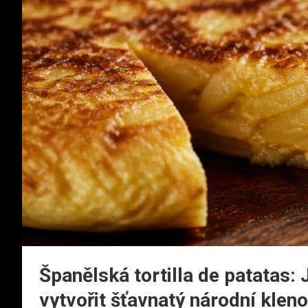
Španělská tortilla de patatas: 
vytvořit šťavnatý národní kleno