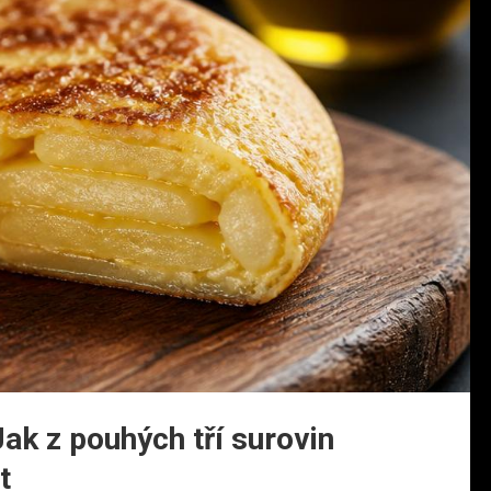
Jak z pouhých tří surovin
t