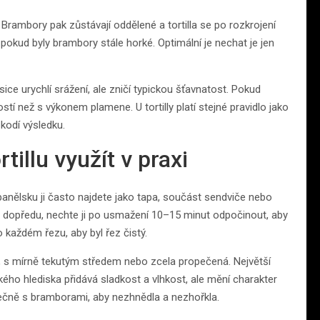
. Brambory pak zůstávají oddělené a tortilla se po rozkrojení
pokud byly brambory stále horké. Optimální je nechat je jen
ice urychlí srážení, ale zničí typickou šťavnatost. Pokud
ostí než s výkonem plamene. U tortilly platí stejné pravidlo jako
kodí výsledku.
rtillu využít v praxi
e Španělsku ji často najdete jako tapa, součást sendviče nebo
e dopředu, nechte ji po usmažení 10–15 minut odpočinout, aby
po každém řezu, aby byl řez čistý.
bule, s mírně tekutým středem nebo zcela propečená. Největší
ého hlediska přidává sladkost a vlhkost, ale mění charakter
lečně s bramborami, aby nezhnědla a nezhořkla.