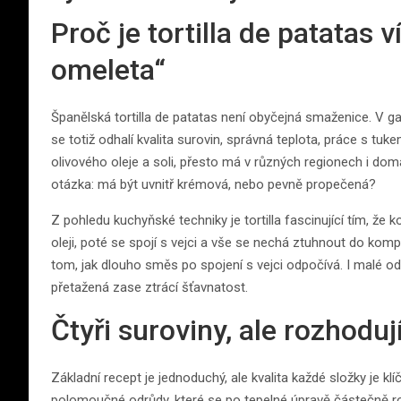
Proč je tortilla de patatas 
omeleta“
Španělská tortilla de patatas není obyčejná smaženice. V ga
se totiž odhalí kvalita surovin, správná teplota, práce s tuke
olivového oleje a soli, přesto má v různých regionech i domá
otázka: má být uvnitř krémová, nebo pevně propečená?
Z pohledu kuchyňské techniky je tortilla fascinující tím, že
oleji, poté se spojí s vejci a vše se nechá ztuhnout do kom
tom, jak dlouho směs po spojení s vejci odpočívá. I malé odchy
přetažená zase ztrácí šťavnatost.
Čtyři suroviny, ale rozhoduj
Základní recept je jednoduchý, ale kvalita každé složky je k
polomoučné odrůdy, které se po tepelné úpravě částečně ro