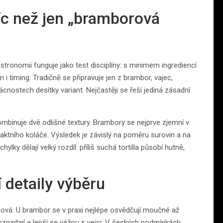
víc než jen „bramborová
stronomii funguje jako test disciplíny: s minimem ingrediencí
m i timing. Tradičně se připravuje jen z brambor, vajec,
cnostech desítky variant. Nejčastěji se řeší jediná zásadní
 kombinuje dvě odlišné textury. Brambory se nejprve zjemní v
paktního koláče. Výsledek je závislý na poměru surovin a na
lky dělají velký rozdíl: příliš suchá tortilla působí hutně,
í detaily výběru
líčová. U brambor se v praxi nejlépe osvědčují moučné až
zpadají a lepší se vážou s vejci. V českých podmínkách