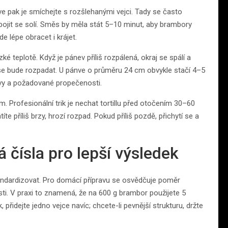
 pak je smíchejte s rozšlehanými vejci. Tady se často
spojit se solí. Směs by měla stát 5–10 minut, aby brambory
e lépe obracet i krájet.
 teplotě. Když je pánev příliš rozpálená, okraj se spálí a
la se bude rozpadat. U pánve o průměru 24 cm obvykle stačí 4–5
tvy a požadované propečenosti.
m. Profesionální trik je nechat tortillu před otočením 30–60
te příliš brzy, hrozí rozpad. Pokud příliš pozdě, přichytí se a
á čísla pro lepší výsledek
standardizovat. Pro domácí přípravu se osvědčuje poměr
osti. V praxi to znamená, že na 600 g brambor použijete 5
přidejte jedno vejce navíc; chcete-li pevnější strukturu, držte