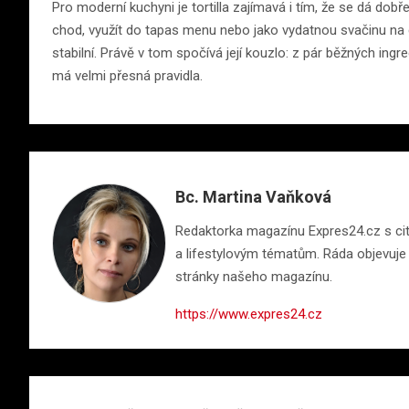
Pro moderní kuchyni je tortilla zajímavá i tím, že se dá dobře
chod, využít do tapas menu nebo jako vydatnou svačinu na c
stabilní. Právě v tom spočívá její kouzlo: z pár běžných ingr
má velmi přesná pravidla.
Bc. Martina Vaňková
Redaktorka magazínu Expres24.cz s citem
a lifestylovým tématům. Ráda objevuje n
stránky našeho magazínu.
https://www.expres24.cz
Navigace