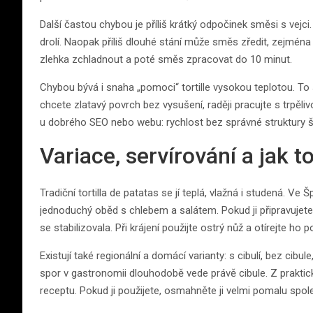
Další častou chybou je příliš krátký odpočinek směsi s vejci
drolí. Naopak příliš dlouhé stání může směs zředit, zejména 
zlehka zchladnout a poté směs zpracovat do 10 minut.
Chybou bývá i snaha „pomoci“ tortille vysokou teplotou. To s
chcete zlatavý povrch bez vysušení, raději pracujte s trpěliv
u dobrého SEO nebo webu: rychlost bez správné struktury š
Variace, servírování a jak to
Tradiční tortilla de patatas se jí teplá, vlažná i studená. V
jednoduchý oběd s chlebem a salátem. Pokud ji připravujet
se stabilizovala. Při krájení použijte ostrý nůž a otírejte ho 
Existují také regionální a domácí varianty: s cibulí, bez ci
spor v gastronomii dlouhodobě vede právě cibule. Z praktick
receptu. Pokud ji použijete, osmahněte ji velmi pomalu spo