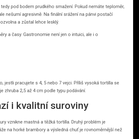
C, tedy pod bodem prudkého smažení. Pokud nemáte teploměr,
le nešumí agresivně. Na finální srážení na pánvi postačí
ozvolna a zůstal lehce lesklý.
ry a časy. Gastronomie není jen o intuici, ale i o
 jestli pracujete s 4, 5 nebo 7 vejci. Příliš vysoká tortilla se
je zhruba 2,5 až 4 cm podle typu podávání.
zí i kvalitní suroviny
tury vznikne mastná a těžká tortilla. Druhý problém je
áže na horké brambory a výsledná chuť je rovnoměrnější než