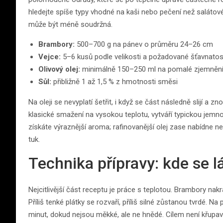
hledejte spíše typy vhodné na kaši nebo pečení než salátové b
může být méně soudržná.
Brambory:
500–700 g na pánev o průměru 24–26 cm
Vejce:
5–6 kusů podle velikosti a požadované šťavnatos
Olivový olej:
minimálně 150–250 ml na pomalé zjemněn
Sůl:
přibližně 1 až 1,5 % z hmotnosti směsi
Na oleji se nevyplatí šetřit, i když se část následně slijí a z
klasické smažení na vysokou teplotu, vytváří typickou jemno
získáte výraznější aroma; rafinovanější olej zase nabídne neu
tuk.
Technika přípravy: kde se 
Nejcitlivější část receptu je práce s teplotou. Brambory na
Příliš tenké plátky se rozvaří, příliš silné zůstanou tvrdé. N
minut, dokud nejsou měkké, ale ne hnědé. Cílem není křupav