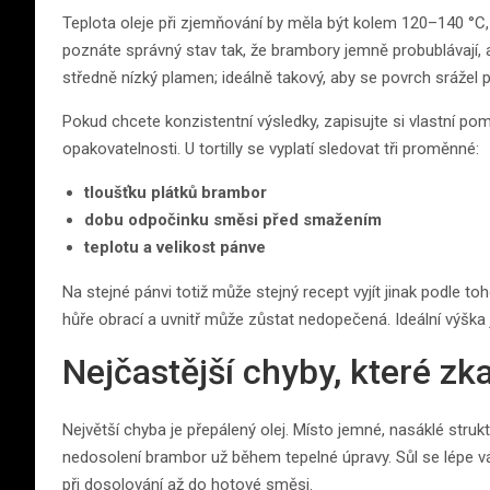
Teplota oleje při zjemňování by měla být kolem 120–140 °
poznáte správný stav tak, že brambory jemně probublávají, a
středně nízký plamen; ideálně takový, aby se povrch srážel p
Pokud chcete konzistentní výsledky, zapisujte si vlastní pomě
opakovatelnosti. U tortilly se vyplatí sledovat tři proměnné:
tloušťku plátků brambor
dobu odpočinku směsi před smažením
teplotu a velikost pánve
Na stejné pánvi totiž může stejný recept vyjít jinak podle toho,
hůře obrací a uvnitř může zůstat nedopečená. Ideální výška 
Nejčastější chyby, které zka
Největší chyba je přepálený olej. Místo jemné, nasáklé struk
nedosolení brambor už během tepelné úpravy. Sůl se lépe v
při dosolování až do hotové směsi.