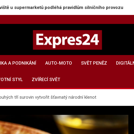
marketů podléhá pravidlům silničního provozu
Ros
Expres24.cz
Rychlé zprávy po celý den
KA A PODNIKÁNÍ
AUTO-MOTO
SVĚT PENĚZ
DIGITÁL
VOTNÍ STYL
ZVÍŘECÍ SVĚT
ouhých tří surovin vytvořit šťavnatý národní klenot