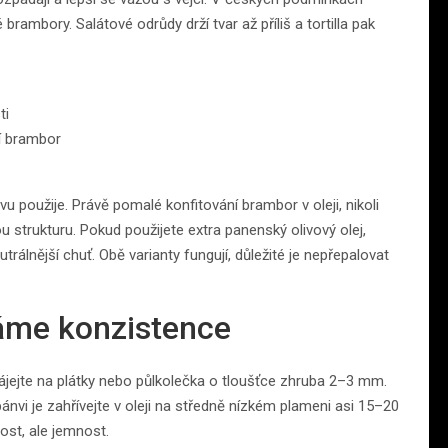
rambory. Salátové odrůdy drží tvar až příliš a tortilla pak
ti
í brambor
novu použije. Právě pomalé konfitování brambor v oleji, nikoli
u strukturu. Pokud použijete extra panenský olivový olej,
trálnější chuť. Obě varianty fungují, důležité je nepřepalovat
láme konzistence
krájejte na plátky nebo půlkolečka o tloušťce zhruba 2–3 mm.
a pánvi je zahřívejte v oleji na středně nízkém plameni asi 15–20
ost, ale jemnost.