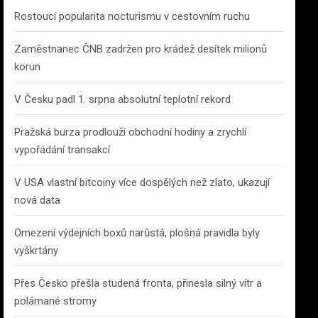
Rostoucí popularita nocturismu v cestovním ruchu
Zaměstnanec ČNB zadržen pro krádež desítek milionů
korun
V Česku padl 1. srpna absolutní teplotní rekord
Pražská burza prodlouží obchodní hodiny a zrychlí
vypořádání transakcí
V USA vlastní bitcoiny více dospělých než zlato, ukazují
nová data
Omezení výdejních boxů narůstá, plošná pravidla byly
vyškrtány
Přes Česko přešla studená fronta, přinesla silný vítr a
polámané stromy