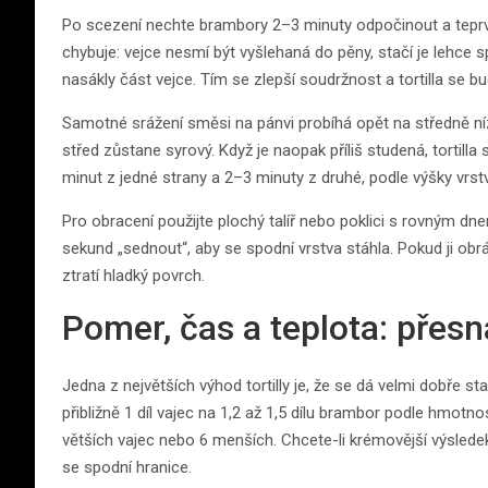
Po scezení nechte brambory 2–3 minuty odpočinout a teprve
chybuje: vejce nesmí být vyšlehaná do pěny, stačí je lehce 
nasákly část vejce. Tím se zlepší soudržnost a tortilla se bud
Samotné srážení směsi na pánvi probíhá opět na středně nízké
střed zůstane syrový. Když je naopak příliš studená, tortil
minut z jedné strany a 2–3 minuty z druhé, podle výšky vrs
Pro obracení použijte plochý talíř nebo poklici s rovným dne
sekund „sednout“, aby se spodní vrstva stáhla. Pokud ji obrátí
ztratí hladký povrch.
Pomer, čas a teplota: přesn
Jedna z největších výhod tortilly je, že se dá velmi dobře 
přibližně 1 díl vajec na 1,2 až 1,5 dílu brambor podle hmotn
větších vajec nebo 6 menších. Chcete-li krémovější výsledek, 
se spodní hranice.