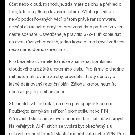
účet nebo cloud, rozhoduje, zda máte zálohu a přehled o
tom, kdo má přístup k vašim datům. Záloha je jedna z
nejvíc podceňovaných věcí, přitom právě ransomware,
selhání disku nebo omylem smazaná data patří mezi velmi
časté scénáře. Osvědčené je pravidlo
3-2-1
: tři kopie dat,
na dvou různých médiích, jedna kopie mimo hlavní zařízení
nebo mimo domov/firemní síť.
Pro běžného uživatele to může znamenat kombinaci
cloudového úložiště a externího disku. Pro firmy je vhodné
mít automatizované zálohy, pravidelné testy obnovy a
jasně definovaný retenční plán. Záloha, kterou neumíte
obnovit, je jen pocit bezpečí.
Stejně důležité je hlídat, na čem přistupujete k účtům.
Používejte zamykání zařízení, biometriku nebo PIN,
šifrování disku a antivirovou ochranu tam, kde dává smysl.
Na veřejných Wi-Fi sítích se vyplatí být obezřetný a u
citlivých činností použít vlastní mobilní data nebo VPN. Pro