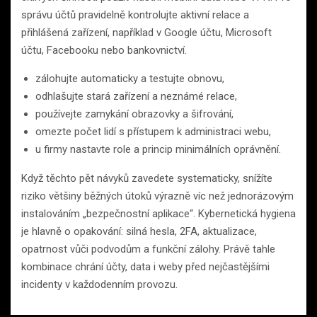
správu účtů pravidelně kontrolujte aktivní relace a
přihlášená zařízení, například v Google účtu, Microsoft
účtu, Facebooku nebo bankovnictví.
zálohujte automaticky a testujte obnovu,
odhlašujte stará zařízení a neznámé relace,
používejte zamykání obrazovky a šifrování,
omezte počet lidí s přístupem k administraci webu,
u firmy nastavte role a princip minimálních oprávnění.
Když těchto pět návyků zavedete systematicky, snížíte
riziko většiny běžných útoků výrazně víc než jednorázovým
instalováním „bezpečnostní aplikace“. Kybernetická hygiena
je hlavně o opakování: silná hesla, 2FA, aktualizace,
opatrnost vůči podvodům a funkční zálohy. Právě tahle
kombinace chrání účty, data i weby před nejčastějšími
incidenty v každodenním provozu.