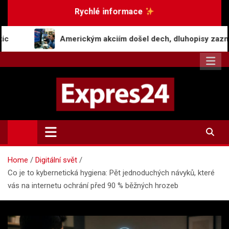
Skip
Rychlé informace
to
content
erickým akciím došel dech, dluhopisy zaznamenaly pokles v č
Expres24.cz
Rychlé zprávy po celý den
Home
Digitální svět
Co je to kybernetická hygiena: Pět jednoduchých návyků, které
vás na internetu ochrání před 90 % běžných hrozeb