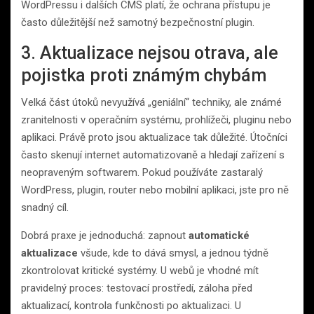
WordPressu i dalších CMS platí, že ochrana přístupu je
často důležitější než samotný bezpečnostní plugin.
3. Aktualizace nejsou otrava, ale
pojistka proti známým chybám
Velká část útoků nevyužívá „geniální“ techniky, ale známé
zranitelnosti v operačním systému, prohlížeči, pluginu nebo
aplikaci. Právě proto jsou aktualizace tak důležité. Útočníci
často skenují internet automatizovaně a hledají zařízení s
neopraveným softwarem. Pokud používáte zastaralý
WordPress, plugin, router nebo mobilní aplikaci, jste pro ně
snadný cíl.
Dobrá praxe je jednoduchá: zapnout
automatické
aktualizace
všude, kde to dává smysl, a jednou týdně
zkontrolovat kritické systémy. U webů je vhodné mít
pravidelný proces: testovací prostředí, záloha před
aktualizací, kontrola funkčnosti po aktualizaci. U