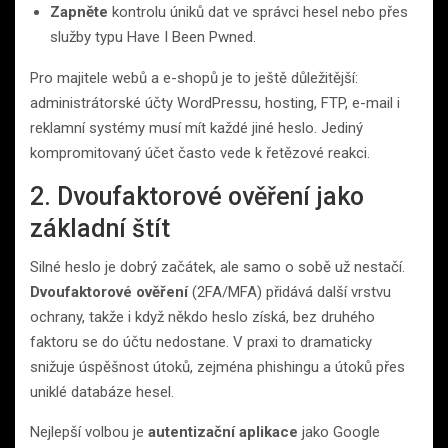
Zapněte
kontrolu úniků dat ve správci hesel nebo přes
služby typu Have I Been Pwned.
Pro majitele webů a e-shopů je to ještě důležitější:
administrátorské účty WordPressu, hosting, FTP, e-mail i
reklamní systémy musí mít každé jiné heslo. Jediný
kompromitovaný účet často vede k řetězové reakci.
2. Dvoufaktorové ověření jako
základní štít
Silné heslo je dobrý začátek, ale samo o sobě už nestačí.
Dvoufaktorové ověření
(2FA/MFA) přidává další vrstvu
ochrany, takže i když někdo heslo získá, bez druhého
faktoru se do účtu nedostane. V praxi to dramaticky
snižuje úspěšnost útoků, zejména phishingu a útoků přes
uniklé databáze hesel.
Nejlepší volbou je
autentizační aplikace
jako Google