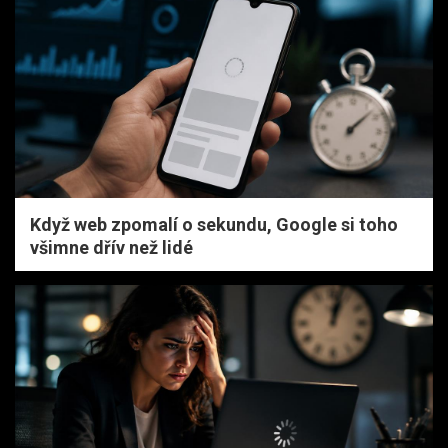
Když web zpomalí o sekundu, Google si toho
všimne dřív než lidé