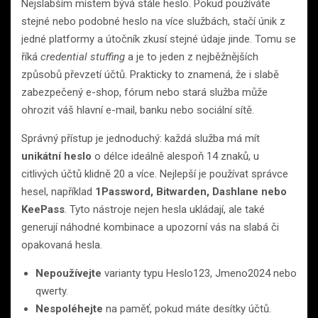
Nejslabším místem bývá stále heslo. Pokud používáte
stejné nebo podobné heslo na více službách, stačí únik z
jedné platformy a útočník zkusí stejné údaje jinde. Tomu se
říká
credential stuffing
a je to jeden z nejběžnějších
způsobů převzetí účtů. Prakticky to znamená, že i slabě
zabezpečený e-shop, fórum nebo stará služba může
ohrozit váš hlavní e-mail, banku nebo sociální sítě.
Správný přístup je jednoduchý: každá služba má mít
unikátní heslo
o délce ideálně alespoň 14 znaků, u
citlivých účtů klidně 20 a více. Nejlepší je používat správce
hesel, například
1Password, Bitwarden, Dashlane nebo
KeePass
. Tyto nástroje nejen hesla ukládají, ale také
generují náhodné kombinace a upozorní vás na slabá či
opakovaná hesla.
Nepoužívejte
varianty typu Heslo123, Jmeno2024 nebo
qwerty.
Nespoléhejte
na paměť, pokud máte desítky účtů.