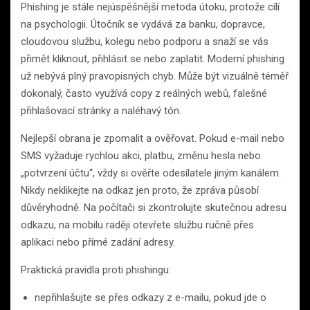
Phishing je stále nejúspěšnější metoda útoku, protože cílí
na psychologii. Útočník se vydává za banku, dopravce,
cloudovou službu, kolegu nebo podporu a snaží se vás
přimět kliknout, přihlásit se nebo zaplatit. Moderní phishing
už nebývá plný pravopisných chyb. Může být vizuálně téměř
dokonalý, často využívá copy z reálných webů, falešné
přihlašovací stránky a naléhavý tón.
Nejlepší obrana je zpomalit a ověřovat. Pokud e-mail nebo
SMS vyžaduje rychlou akci, platbu, změnu hesla nebo
„potvrzení účtu“, vždy si ověřte odesílatele jiným kanálem.
Nikdy neklikejte na odkaz jen proto, že zpráva působí
důvěryhodně. Na počítači si zkontrolujte skutečnou adresu
odkazu, na mobilu raději otevřete službu ručně přes
aplikaci nebo přímé zadání adresy.
Praktická pravidla proti phishingu:
nepřihlašujte se přes odkazy z e-mailu, pokud jde o