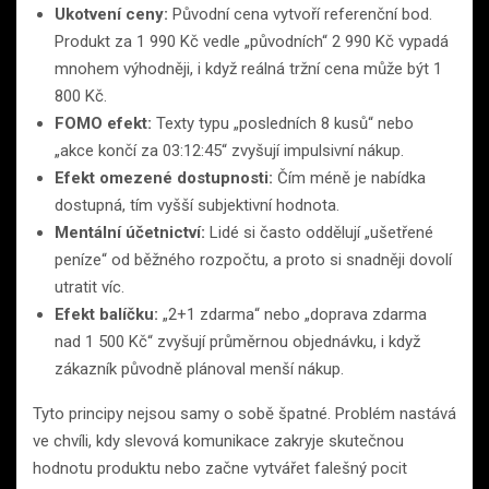
Ukotvení ceny:
Původní cena vytvoří referenční bod.
Produkt za 1 990 Kč vedle „původních“ 2 990 Kč vypadá
mnohem výhodněji, i když reálná tržní cena může být 1
800 Kč.
FOMO efekt:
Texty typu „posledních 8 kusů“ nebo
„akce končí za 03:12:45“ zvyšují impulsivní nákup.
Efekt omezené dostupnosti:
Čím méně je nabídka
dostupná, tím vyšší subjektivní hodnota.
Mentální účetnictví:
Lidé si často oddělují „ušetřené
peníze“ od běžného rozpočtu, a proto si snadněji dovolí
utratit víc.
Efekt balíčku:
„2+1 zdarma“ nebo „doprava zdarma
nad 1 500 Kč“ zvyšují průměrnou objednávku, i když
zákazník původně plánoval menší nákup.
Tyto principy nejsou samy o sobě špatné. Problém nastává
ve chvíli, kdy slevová komunikace zakryje skutečnou
hodnotu produktu nebo začne vytvářet falešný pocit