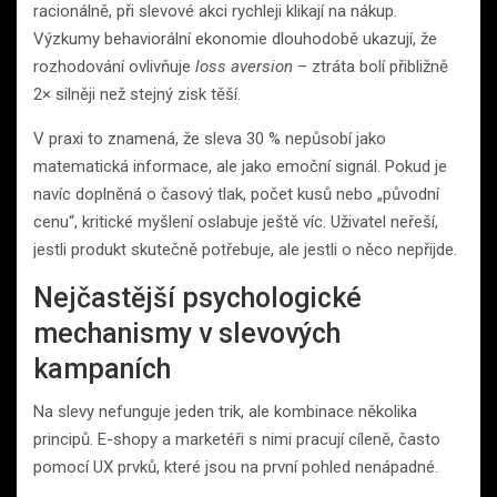
racionálně, při slevové akci rychleji klikají na nákup.
Výzkumy behaviorální ekonomie dlouhodobě ukazují, že
rozhodování ovlivňuje
loss aversion
– ztráta bolí přibližně
2× silněji než stejný zisk těší.
V praxi to znamená, že sleva 30 % nepůsobí jako
matematická informace, ale jako emoční signál. Pokud je
navíc doplněná o časový tlak, počet kusů nebo „původní
cenu“, kritické myšlení oslabuje ještě víc. Uživatel neřeší,
jestli produkt skutečně potřebuje, ale jestli o něco nepřijde.
Nejčastější psychologické
mechanismy v slevových
kampaních
Na slevy nefunguje jeden trik, ale kombinace několika
principů. E-shopy a marketéři s nimi pracují cíleně, často
pomocí UX prvků, které jsou na první pohled nenápadné.