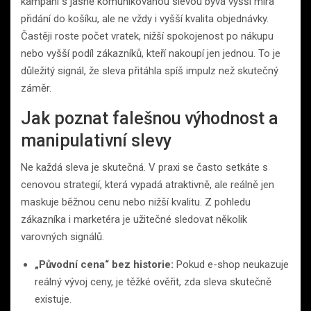
kampaní s jasně komunikovanou slevou bývá vyšší míra
přidání do košíku, ale ne vždy i vyšší kvalita objednávky.
Častěji roste počet vratek, nižší spokojenost po nákupu
nebo vyšší podíl zákazníků, kteří nakoupí jen jednou. To je
důležitý signál, že sleva přitáhla spíš impulz než skutečný
záměr.
Jak poznat falešnou výhodnost a
manipulativní slevy
Ne každá sleva je skutečná. V praxi se často setkáte s
cenovou strategií, která vypadá atraktivně, ale reálně jen
maskuje běžnou cenu nebo nižší kvalitu. Z pohledu
zákazníka i marketéra je užitečné sledovat několik
varovných signálů.
„Původní cena“ bez historie:
Pokud e-shop neukazuje
reálný vývoj ceny, je těžké ověřit, zda sleva skutečně
existuje.