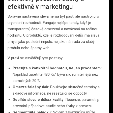
efektivně v marketingu
Správně nastavená sleva nemá být past, ale nástroj pro
urychlení rozhodnutí. Funguje nejlépe tehdy, když je
transparentní, časově omezená a navázaná na reálnou
hodnotu. U produktů, kde je rozhodování delší, má sleva
smysl jako poslední impuls, ne jako náhrada za slabý
produkt nebo špatný web.
V praxi se osvědčují tyto postupy:
Pracujte s konkrétní hodnotou, ne jen procentem:
Například „ušetříte 480 Kč“ bývá srozumitelnější než
samotných 20 %.
Omezte falešný tlak:
Používejte skutečné termíny a
skladové informace, ne resetující se odpočty.
Doplňte slevu o důkaz kvality:
Recenze, parametry,
srovnání, případové studie nebo fotky z provozu.
Segmentujte nabídku:
Novým zákazníkům může