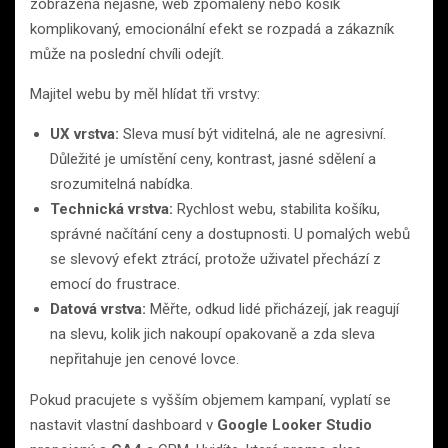
zobrazená nejasně, web zpomalený nebo košík
komplikovaný, emocionální efekt se rozpadá a zákazník
může na poslední chvíli odejít.
Majitel webu by měl hlídat tři vrstvy:
UX vrstva:
Sleva musí být viditelná, ale ne agresivní.
Důležité je umístění ceny, kontrast, jasné sdělení a
srozumitelná nabídka.
Technická vrstva:
Rychlost webu, stabilita košíku,
správné načítání ceny a dostupnosti. U pomalých webů
se slevový efekt ztrácí, protože uživatel přechází z
emocí do frustrace.
Datová vrstva:
Měřte, odkud lidé přicházejí, jak reagují
na slevu, kolik jich nakoupí opakovaně a zda sleva
nepřitahuje jen cenové lovce.
Pokud pracujete s vyšším objemem kampaní, vyplatí se
nastavit vlastní dashboard v
Google Looker Studio