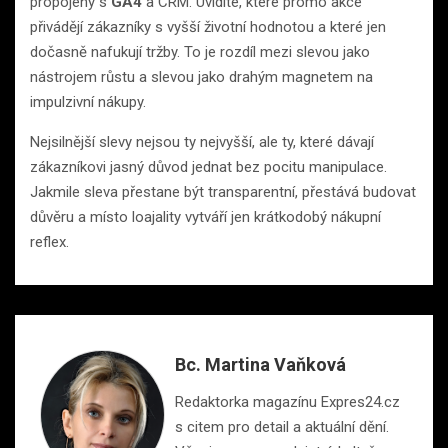
propojený s
GA4
a CRM. Uvidíte, které promo akce
přivádějí zákazníky s vyšší životní hodnotou a které jen
dočasně nafukují tržby. To je rozdíl mezi slevou jako
nástrojem růstu a slevou jako drahým magnetem na
impulzivní nákupy.
Nejsilnější slevy nejsou ty nejvyšší, ale ty, které dávají
zákazníkovi jasný důvod jednat bez pocitu manipulace.
Jakmile sleva přestane být transparentní, přestává budovat
důvěru a místo loajality vytváří jen krátkodobý nákupní
reflex.
Bc. Martina Vaňková
Redaktorka magazínu Expres24.cz
s citem pro detail a aktuální dění.