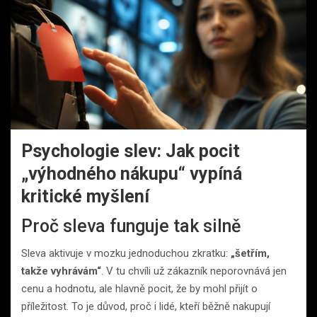
Psychologie slev: Jak pocit
„výhodného nákupu“ vypíná
kritické myšlení
Proč sleva funguje tak silně
Sleva aktivuje v mozku jednoduchou zkratku:
„šetřím,
takže vyhrávám“
. V tu chvíli už zákazník neporovnává jen
cenu a hodnotu, ale hlavně pocit, že by mohl přijít o
příležitost. To je důvod, proč i lidé, kteří běžně nakupují