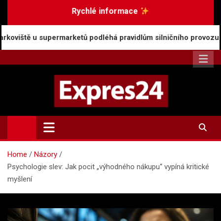
Skip
Rychlé informace
to
content
marketů podléhá pravidlům silničního provozu
Rost
Expres24.cz
Rychlé zprávy po celý den
Home
Názory
Psychologie slev: Jak pocit „výhodného nákupu“ vypíná kritické
myšlení