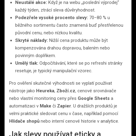
Neustálé akce:
Když je na webu „poslední výprodej“
každý týden, ztrácí sleva důvěryhodnost.
Podezřele vysoké procento slevy:
70–80 % u
běžného sortimentu často znamená buď přestřelenou
původní cenu, nebo nízkou kvalitu.
Skryté náklady:
Nižší cena produktu může být
kompenzována drahou dopravou, balením nebo
povinným doplňkem.
Umělý tlak:
Odpočítávání, které se po refreshi stránky
resetuje, je typický manipulační vzorec.
Pro ověření skutečné výhodnosti se vyplatí používat
nástroje jako
Heureka
,
Zboží.cz
, cenové srovnávače
nebo vlastní monitoring ceny přes
Google Sheets
a
automatizaci v
Make
či
Zapier
. U dražších produktů je
velmi praktické sledovat cenu v čase, například pomocí
Hlídače shopů
nebo interní cenové historie v analytice.
Jak slevy používat eticky a