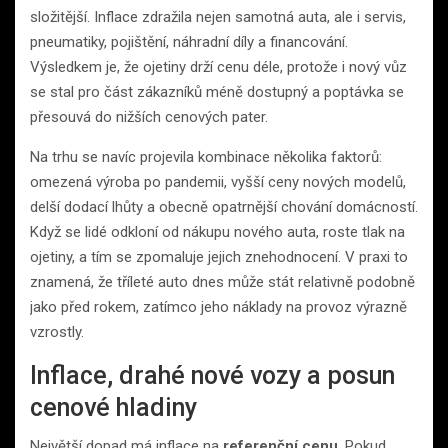
složitější. Inflace zdražila nejen samotná auta, ale i servis,
pneumatiky, pojištění, náhradní díly a financování.
Výsledkem je, že ojetiny drží cenu déle, protože i nový vůz
se stal pro část zákazníků méně dostupný a poptávka se
přesouvá do nižších cenových pater.
Na trhu se navíc projevila kombinace několika faktorů:
omezená výroba po pandemii, vyšší ceny nových modelů,
delší dodací lhůty a obecně opatrnější chování domácností.
Když se lidé odkloní od nákupu nového auta, roste tlak na
ojetiny, a tím se zpomaluje jejich znehodnocení. V praxi to
znamená, že tříleté auto dnes může stát relativně podobně
jako před rokem, zatímco jeho náklady na provoz výrazně
vzrostly.
Inflace, drahé nové vozy a posun
cenové hladiny
Největší dopad má inflace na
referenční cenu
. Pokud