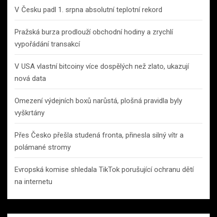
V Česku padl 1. srpna absolutní teplotní rekord
Pražská burza prodlouží obchodní hodiny a zrychlí
vypořádání transakcí
V USA vlastní bitcoiny více dospělých než zlato, ukazují
nová data
Omezení výdejních boxů narůstá, plošná pravidla byly
vyškrtány
Přes Česko přešla studená fronta, přinesla silný vítr a
polámané stromy
Evropská komise shledala TikTok porušující ochranu dětí
na internetu