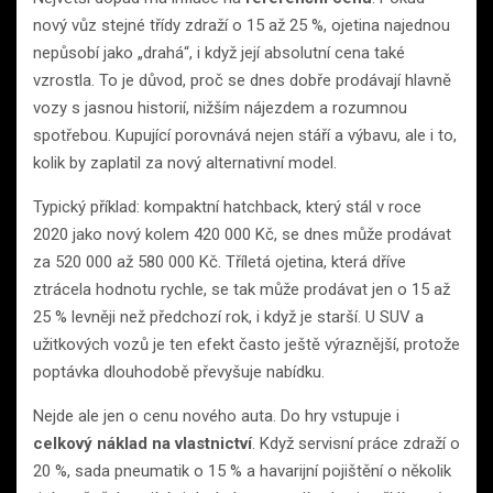
nový vůz stejné třídy zdraží o 15 až 25 %, ojetina najednou
nepůsobí jako „drahá“, i když její absolutní cena také
vzrostla. To je důvod, proč se dnes dobře prodávají hlavně
vozy s jasnou historií, nižším nájezdem a rozumnou
spotřebou. Kupující porovnává nejen stáří a výbavu, ale i to,
kolik by zaplatil za nový alternativní model.
Typický příklad: kompaktní hatchback, který stál v roce
2020 jako nový kolem 420 000 Kč, se dnes může prodávat
za 520 000 až 580 000 Kč. Tříletá ojetina, která dříve
ztrácela hodnotu rychle, se tak může prodávat jen o 15 až
25 % levněji než předchozí rok, i když je starší. U SUV a
užitkových vozů je ten efekt často ještě výraznější, protože
poptávka dlouhodobě převyšuje nabídku.
Nejde ale jen o cenu nového auta. Do hry vstupuje i
celkový náklad na vlastnictví
. Když servisní práce zdraží o
20 %, sada pneumatik o 15 % a havarijní pojištění o několik