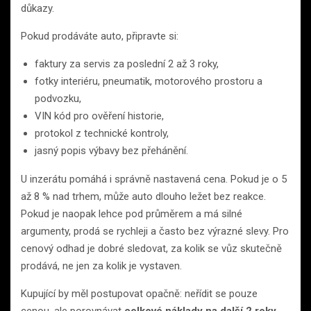
důkazy.
Pokud prodáváte auto, připravte si:
faktury za servis za poslední 2 až 3 roky,
fotky interiéru, pneumatik, motorového prostoru a
podvozku,
VIN kód pro ověření historie,
protokol z technické kontroly,
jasný popis výbavy bez přehánění.
U inzerátu pomáhá i správně nastavená cena. Pokud je o 5
až 8 % nad trhem, může auto dlouho ležet bez reakce.
Pokud je naopak lehce pod průměrem a má silné
argumenty, prodá se rychleji a často bez výrazné slevy. Pro
cenový odhad je dobré sledovat, za kolik se vůz skutečně
prodává, ne jen za kolik je vystaven.
Kupující by měl postupovat opačně: neřídit se pouze
cenou, ale porovnávat
celkové náklady na další 2 roky
.