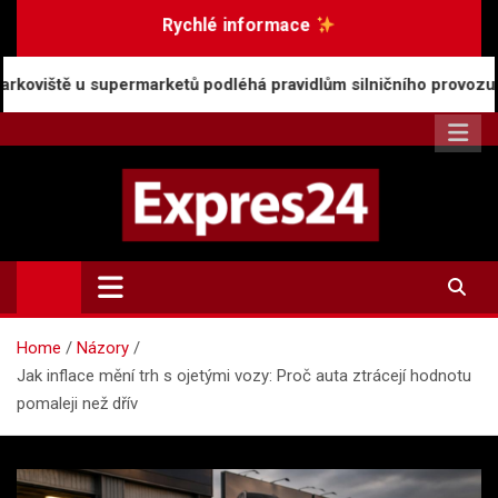
Skip
Rychlé informace
to
content
marketů podléhá pravidlům silničního provozu
Ros
Expres24.cz
Rychlé zprávy po celý den
Home
Názory
Jak inflace mění trh s ojetými vozy: Proč auta ztrácejí hodnotu
pomaleji než dřív