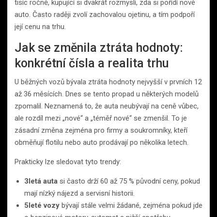
tisíc ročně, kupující si dvakrát rozmyslí, zda si pořídí nové
auto. Často raději zvolí zachovalou ojetinu, a tím podpoří
její cenu na trhu.
Jak se změnila ztráta hodnoty:
konkrétní čísla a realita trhu
U běžných vozů bývala ztráta hodnoty nejvyšší v prvních 12
až 36 měsících. Dnes se tento propad u některých modelů
zpomalil. Neznamená to, že auta neubývají na ceně vůbec,
ale rozdíl mezi „nové“ a „téměř nové“ se zmenšil. To je
zásadní změna zejména pro firmy a soukromníky, kteří
obměňují flotilu nebo auto prodávají po několika letech.
Prakticky lze sledovat tyto trendy:
3letá auta
si často drží 60 až 75 % původní ceny, pokud
mají nízký nájezd a servisní historii.
5leté vozy
bývají stále velmi žádané, zejména pokud jde