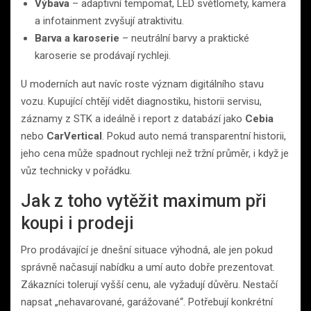
Výbava
– adaptivní tempomat, LED světlomety, kamera
a infotainment zvyšují atraktivitu.
Barva a karoserie
– neutrální barvy a praktické
karoserie se prodávají rychleji.
U moderních aut navíc roste význam digitálního stavu
vozu. Kupující chtějí vidět diagnostiku, historii servisu,
záznamy z STK a ideálně i report z databází jako
Cebia
nebo
CarVertical
. Pokud auto nemá transparentní historii,
jeho cena může spadnout rychleji než tržní průměr, i když je
vůz technicky v pořádku.
Jak z toho vytěžit maximum při
koupi i prodeji
Pro prodávající je dnešní situace výhodná, ale jen pokud
správně načasují nabídku a umí auto dobře prezentovat.
Zákazníci tolerují vyšší cenu, ale vyžadují důvěru. Nestačí
napsat „nehavarované, garážované“. Potřebují konkrétní