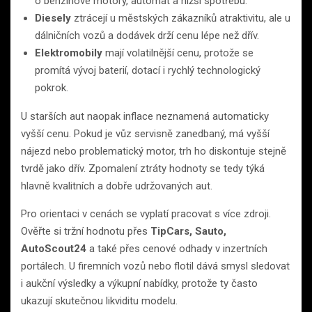
o benzinové motory, automat a nižší spotřebu.
Diesely
ztrácejí u městských zákazníků atraktivitu, ale u
dálničních vozů a dodávek drží cenu lépe než dřív.
Elektromobily
mají volatilnější cenu, protože se
promítá vývoj baterií, dotací i rychlý technologický
pokrok.
U starších aut naopak inflace neznamená automaticky
vyšší cenu. Pokud je vůz servisně zanedbaný, má vyšší
nájezd nebo problematický motor, trh ho diskontuje stejně
tvrdě jako dřív. Zpomalení ztráty hodnoty se tedy týká
hlavně kvalitních a dobře udržovaných aut.
Pro orientaci v cenách se vyplatí pracovat s více zdroji.
Ověřte si tržní hodnotu přes
TipCars, Sauto,
AutoScout24
a také přes cenové odhady v inzertních
portálech. U firemních vozů nebo flotil dává smysl sledovat
i aukční výsledky a výkupní nabídky, protože ty často
ukazují skutečnou likviditu modelu.