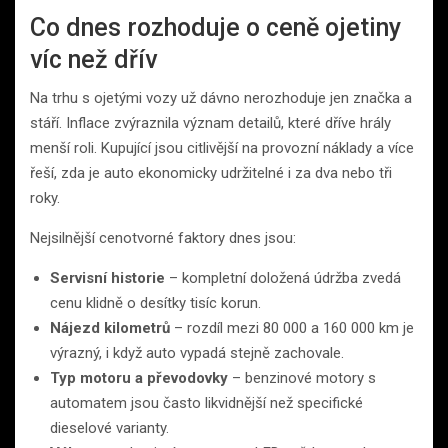
Co dnes rozhoduje o ceně ojetiny
víc než dřív
Na trhu s ojetými vozy už dávno nerozhoduje jen značka a
stáří. Inflace zvýraznila význam detailů, které dříve hrály
menší roli. Kupující jsou citlivější na provozní náklady a více
řeší, zda je auto ekonomicky udržitelné i za dva nebo tři
roky.
Nejsilnější cenotvorné faktory dnes jsou:
Servisní historie
– kompletní doložená údržba zvedá
cenu klidně o desítky tisíc korun.
Nájezd kilometrů
– rozdíl mezi 80 000 a 160 000 km je
výrazný, i když auto vypadá stejně zachovale.
Typ motoru a převodovky
– benzinové motory s
automatem jsou často likvidnější než specifické
dieselové varianty.