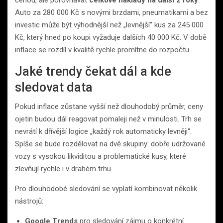
Auto za 280 000 Kč s novými brzdami, pneumatikami a bez
investic může být výhodnější než „levnější“ kus za 245 000
Kč, který hned po koupi vyžaduje dalších 40 000 Kč. V době
inflace se rozdíl v kvalitě rychle promítne do rozpočtu.
Jaké trendy čekat dál a kde
sledovat data
Pokud inflace zůstane vyšší než dlouhodobý průměr, ceny
ojetin budou dál reagovat pomaleji než v minulosti. Trh se
nevrátí k dřívější logice „každý rok automaticky levněji“.
Spíše se bude rozdělovat na dvě skupiny: dobře udržované
vozy s vysokou likviditou a problematické kusy, které
zlevňují rychle i v drahém trhu.
Pro dlouhodobé sledování se vyplatí kombinovat několik
nástrojů:
Google Trends
pro sledování zájmu o konkrétní