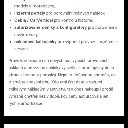
modely a motorizace,
inzertní portály
pro porovnání reálných nabídek,
Cebia / CarVertical
pro kontrolu historie,
autorizované ceníky a konfigurátory
pro porovnání s
novými vozy,
nákladové kalkulačky
pro výpočet provozu, pojištění a
servisu.
Právě kombinace cen nových aut, vyšších provozních
nákladů a omezené nabídky vysvětluje, proč ojetiny dnes
ztrácejí hodnotu pomaleji. Nejde o dočasnou anomálii, ale
o změnu chování trhu. Kdo umí číst data a rozumí
celkovým nákladům vlastnictví, ten dnes nakoupí i prodá
výrazně chytřeji než v době, kdy ceny aut určovala jen
rychlá amortizace.