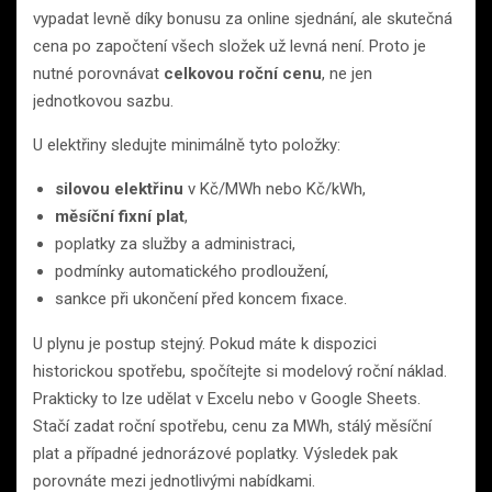
vypadat levně díky bonusu za online sjednání, ale skutečná
cena po započtení všech složek už levná není. Proto je
nutné porovnávat
celkovou roční cenu
, ne jen
jednotkovou sazbu.
U elektřiny sledujte minimálně tyto položky:
silovou elektřinu
v Kč/MWh nebo Kč/kWh,
měsíční fixní plat
,
poplatky za služby a administraci,
podmínky automatického prodloužení,
sankce při ukončení před koncem fixace.
U plynu je postup stejný. Pokud máte k dispozici
historickou spotřebu, spočítejte si modelový roční náklad.
Prakticky to lze udělat v Excelu nebo v Google Sheets.
Stačí zadat roční spotřebu, cenu za MWh, stálý měsíční
plat a případné jednorázové poplatky. Výsledek pak
porovnáte mezi jednotlivými nabídkami.