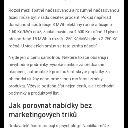
Rozdíl mezi špatně načasovanou a rozumně načasovanou
fixací může být v řádu desítek procent. Pokud například
domácnost spotřebuje 3 MWh elektřiny ročně a fixuje o
1,50 Kč/kWh dráž, zaplatí navíc asi 4 500 Kč ročně. U plynu
při spotřebě 15 MWh a rozdílu 250 Kč/MWh jde o 3 750 Kč
ročně. U víceletých smluv se tato ztráta násobí.
Nejde jen o cenu samotnou. Některé fixace obsahují i
nevýhodné podmínky: vysoké sankce za předčasné
ukončení, automatické prodloužení, skryté poplatky za
obchodní služby nebo omezenou možnost změny
produktu. Vždy je potřeba číst nejen ceník, ale i obchodní
podmínky a produktový list.
Jak porovnat nabídky bez
marketingových triků
Dodavatelé často pracují s psychologií. Nabídka může