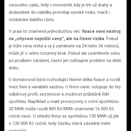
cenového cyklu, tedy v momentě, kdy je trh už drahý a
dodavatelé do nabídky promítají vysoké riziko, marži i
očekávání dalšího růstu.
V praxi to znamená jednoduchou věc:
fixace není nástroj
na „chycení nejnižší ceny“, ale na řízení rizika
. Pokud
je tržní cena nízká a vy ji zamknete na 24 nebo 36 měsíců,
může jít o velmi rozumný krok. Pokud ale uzamknete cenu
po prudkém zdražení, často jen zafixujete problém na delší
dobu.
U domácností bývá rozhodující hlavně délka fixace a rozdíl
mezi fixní a variabilní sazbou. U firem navíc vstupuje do hry
odběrový profil, sezónnost a možnost průběžně řídit
spotřebu. Například u malé provozovny s roční spotřebou
20 MWh může rozdíl 800 Kč/MWh znamenat 16 000 Kč
ročně navíc. U střední firmy se spotřebou 150 MWh už jde
o 120 000 Kč ročně, tedy částku, která zásadně mění
rozpočet.