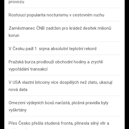
provozu
Rostoucí popularita nocturismu v cestovním ruchu
Zaměstnanec ČNB zadržen pro krádež desítek milionů
korun
V Česku padl 1. srpna absolutní teplotní rekord
Pražská burza prodlouží obchodní hodiny a zrychlí
vypořádání transakcí
V USA vlastní bitcoiny více dospělých než zlato, ukazují
nová data
Omezení výdejních boxů narůstá, plošná pravidla byly
vyškrtány
Přes Česko přešla studená fronta, přinesla silný vítr a