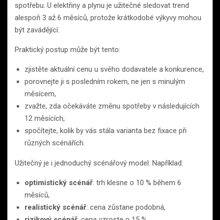
spotřebu. U elektřiny a plynu je užitečné sledovat trend
alespoň 3 až 6 měsíců, protože krátkodobé výkyvy mohou
být zavádějící.
Praktický postup může být tento:
zjistěte aktuální cenu u svého dodavatele a konkurence,
porovnejte ji s posledním rokem, ne jen s minulým
měsícem,
zvažte, zda očekáváte změnu spotřeby v následujících
12 měsících,
spočítejte, kolik by vás stála varianta bez fixace při
různých scénářích.
Užitečný je i jednoduchý scénářový model. Například:
optimistický scénář
: trh klesne o 10 % během 6
měsíců,
realistický scénář
: cena zůstane podobná,
rizikový scénář
: cena vzroste o 15 %.