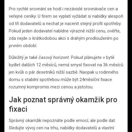
Pro rychlé srovnání se hodí i nezávislé srovnávače cen a
veřejné ceníky. U firem se vyplatí vyžádat si nabídky alespoň
od tří dodavatelů a nechat je nacenit stejný profil spotřeby.
Pokud jeden dodavatel nabídne výrazně nižší cenu, ověřte,
zda nejde o krátkodobou akci s drahým prodloužením po
prvním období.
Důležitý je také
časový horizont
. Pokud plánujete v bytě
bydlet dalších 12 měsíců, nemá smysl fixovat na 36 měsíců
jen kvůli o pár desetníků nižší sazbě. Naopak u rodinného
domu s stabilní spotřebou může být 24měsíční fixace
rozumný kompromis mezi cenou a jistotou.
Jak poznat správný okamžik pro
fixaci
Správný okamžik nepoznáte podle emocí, ale podle dat.
Sledujte vývoj cen na trhu, nabídky dodavatelů a vlastní