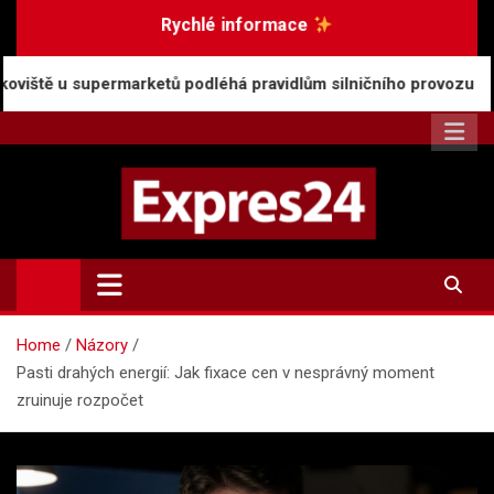
Skip
Rychlé informace
to
content
ketů podléhá pravidlům silničního provozu
Rostou
Expres24.cz
Rychlé zprávy po celý den
Home
Názory
Pasti drahých energií: Jak fixace cen v nesprávný moment
zruinuje rozpočet