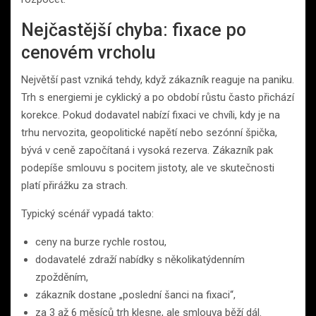
Nejčastější chyba: fixace po
cenovém vrcholu
Největší past vzniká tehdy, když zákazník reaguje na paniku.
Trh s energiemi je cyklický a po období růstu často přichází
korekce. Pokud dodavatel nabízí fixaci ve chvíli, kdy je na
trhu nervozita, geopolitické napětí nebo sezónní špička,
bývá v ceně započítaná i vysoká rezerva. Zákazník pak
podepíše smlouvu s pocitem jistoty, ale ve skutečnosti
platí přirážku za strach.
Typický scénář vypadá takto:
ceny na burze rychle rostou,
dodavatelé zdraží nabídky s několikatýdenním
zpožděním,
zákazník dostane „poslední šanci na fixaci“,
za 3 až 6 měsíců trh klesne, ale smlouva běží dál.