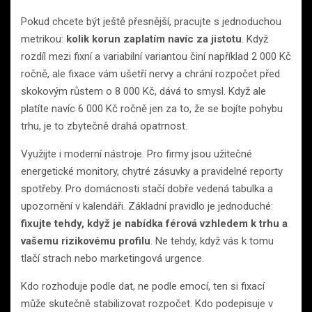
Pokud chcete být ještě přesnější, pracujte s jednoduchou
metrikou:
kolik korun zaplatím navíc za jistotu
. Když
rozdíl mezi fixní a variabilní variantou činí například 2 000 Kč
ročně, ale fixace vám ušetří nervy a chrání rozpočet před
skokovým růstem o 8 000 Kč, dává to smysl. Když ale
platíte navíc 6 000 Kč ročně jen za to, že se bojíte pohybu
trhu, je to zbytečně drahá opatrnost.
Využijte i moderní nástroje. Pro firmy jsou užitečné
energetické monitory, chytré zásuvky a pravidelné reporty
spotřeby. Pro domácnosti stačí dobře vedená tabulka a
upozornění v kalendáři. Základní pravidlo je jednoduché:
fixujte tehdy, když je nabídka férová vzhledem k trhu a
vašemu rizikovému profilu
. Ne tehdy, když vás k tomu
tlačí strach nebo marketingová urgence.
Kdo rozhoduje podle dat, ne podle emocí, ten si fixací
může skutečně stabilizovat rozpočet. Kdo podepisuje v