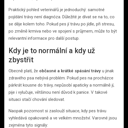
Praktický pohled veterinářů je jednoduchý: samotné
pojídání trávy není diagnóza. Důležité je dívat se na to, co
se děje kolem toho. Pokud pes jí trávu po jídle, při stresu,
po změně krmiva nebo ve spojení s průjmem, může to být
relevantní informace pro další postup.
Kdy je to normální a kdy už
zbystřit
Obecně platí, že
občasné a krátké spásání trávy
u jinak
zdravého psa nebývá problém. Pokud pes na procházce
párkrát kousne do trávy, nepůsobí apaticky a normálně jí,
pije i vylučuje, většinou není důvod k panice. V takové
situaci stačí chování sledovat.
Naopak pozornost si zaslouží situace, kdy pes trávu
vyhledává opakovaně a ve velkém množství. Varovné jsou
zejména tyto signály: