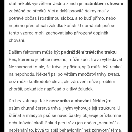
stát několik vysvětlení. Jedno z nich je
instinktivní chování
zděděné od předků. Vlci a další psovité šelmy mají v
potravě občas i rostlinnou složku, a to buď přímo, nebo
nepřímo přes obsah žaludku kořisti. U domácích psů se
tento vzorec mohl zachovat jako přirozený doplněk
chování.
Dalším faktorem může být
podráždění trávicího traktu
.
Pes, kterému je lehce nevolno, může začít trávu vyhledávat.
Neznamená to ale, že tráva je příčina; spíš může být reakcí
na nepohodu. Někteří psi po větším množství trávy zvrací,
což může krátkodobě ulevit, ale zároveň může problém
zhoršit, pokud jde například o citlivý žaludek.
Do hry vstupuje také
senzorika a chování
. Některým
psům chutná čerstvá tráva, jiným vyhovuje její struktura. U
štěňat a mladých psů se navíc častěji objevuje průzkumné
ochutnávání okolí. Pokud pes trávu jen občas „ochutná“ a
nepřehání to, bývá to spíš behaviorální než zdravotní téma.