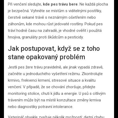
Při venčení sledujte,
kde pes trávu bere
. Ne každá plocha
je bezpečná. Vyhněte se místům s viditelnými postřiky,
čerstvě sekané trávě s neznámým ošetřením nebo
záhonům, kde mohou růst jedovaté rostliny. Pokud pes
tráví hodně času na zahradě, je vhodné ověřit i použitá
hnojiva, granuláty proti škůdcům a pesticidy.
Jak postupovat, když se z toho
stane opakovaný problém
Jestli pes žere trávu pravidelně, ale jinak vypadá zdravě,
začněte u jednoduchého vyšetření režimu. Zkontrolujte
krmivo, frekvenci krmení, stresové situace a kvalitu
venčení. V případě, že se chování zhoršuje, přidejte
monitoring stolice, chuti k jídlu a energie. U psů s citlivým
trávením může být na místě konzultace změny krmiva
nebo diagnostiky potravní intolerance.
Veterinář obvykle zvažuje několik možností: dietní chybu,