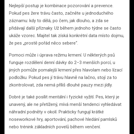
Nejlepší postup je kombinace pozorování a prevence.
Pokud pes žere trávu často, začněte u jednoduchého
záznamu: kdy to dělá, po čem, jak dlouho, a zda se
přidávají další příznaky. Už během jednoho týdne se často
ukáže vzorec. Majitel tak získá konkrétní data místo dojmu,
že pes „prostě pořád něco sebere“.
Pomoci může i úprava režimu krmení. U některých psů
funguje rozdělení denní dávky do 2–3 menších porcí, u
jiných pomůže pomalejší krmení přes hlavolam nebo lízací
podložku. Pokud pes jí trávu hlavně na lačno, stojí za to
zkontrolovat, zda nemá příliš dlouhé pauzy mezi jídly.
Dobré je také posílit mentální i fyzické vyžití. Pes, který je
unavený, ale ne přetížený, mívá menší tendenci vyhledávat
náhradní podněty v okolí. Prakticky fungují krátké
noseworkové hry, aportování, pachové hledání pamlsků
nebo trénink základních povelů během venčení.