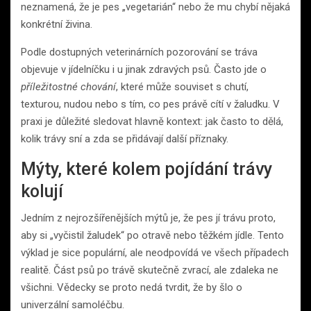
neznamená, že je pes „vegetarián“ nebo že mu chybí nějaká
konkrétní živina.
Podle dostupných veterinárních pozorování se tráva
objevuje v jídelníčku i u jinak zdravých psů. Často jde o
příležitostné chování
, které může souviset s chutí,
texturou, nudou nebo s tím, co pes právě cítí v žaludku. V
praxi je důležité sledovat hlavně kontext: jak často to dělá,
kolik trávy sní a zda se přidávají další příznaky.
Mýty, které kolem pojídání trávy
kolují
Jedním z nejrozšířenějších mýtů je, že pes jí trávu proto,
aby si „vyčistil žaludek“ po otravě nebo těžkém jídle. Tento
výklad je sice populární, ale neodpovídá ve všech případech
realitě. Část psů po trávě skutečně zvrací, ale zdaleka ne
všichni. Vědecky se proto nedá tvrdit, že by šlo o
univerzální samoléčbu.