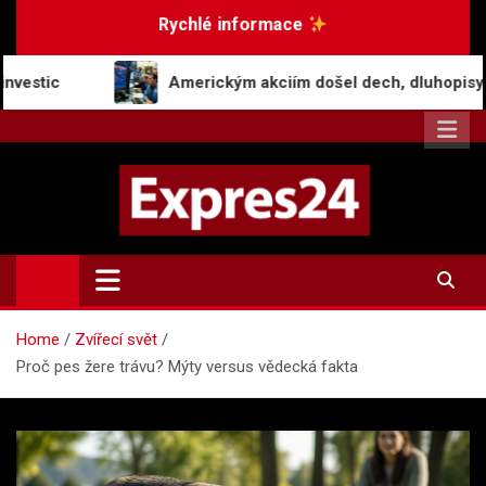
Skip
Rychlé informace
to
content
Americkým akciím došel dech, dluhopisy zaznamenaly pok
Expres24.cz
Rychlé zprávy po celý den
Home
Zvířecí svět
Proč pes žere trávu? Mýty versus vědecká fakta