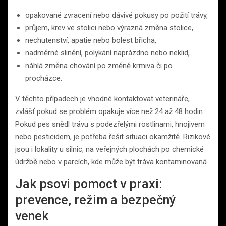
opakované zvracení nebo dávivé pokusy po požití trávy,
průjem, krev ve stolici nebo výrazná změna stolice,
nechutenství, apatie nebo bolest břicha,
nadměrné slinění, polykání naprázdno nebo neklid,
náhlá změna chování po změně krmiva či po
procházce.
V těchto případech je vhodné kontaktovat veterináře,
zvlášť pokud se problém opakuje více než 24 až 48 hodin.
Pokud pes snědl trávu s podezřelými rostlinami, hnojivem
nebo pesticidem, je potřeba řešit situaci okamžitě. Rizikové
jsou i lokality u silnic, na veřejných plochách po chemické
údržbě nebo v parcích, kde může být tráva kontaminovaná.
Jak psovi pomoct v praxi:
prevence, režim a bezpečný
venek