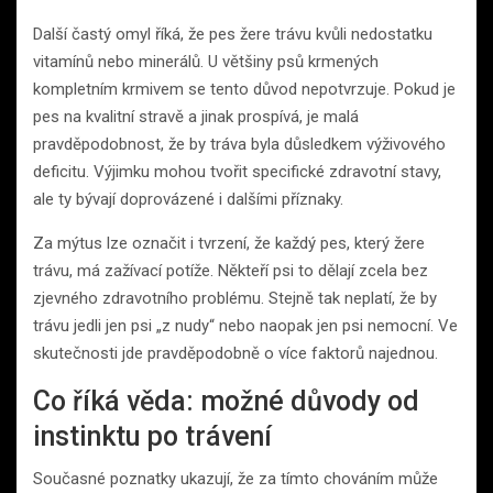
Další častý omyl říká, že pes žere trávu kvůli nedostatku
vitamínů nebo minerálů. U většiny psů krmených
kompletním krmivem se tento důvod nepotvrzuje. Pokud je
pes na kvalitní stravě a jinak prospívá, je malá
pravděpodobnost, že by tráva byla důsledkem výživového
deficitu. Výjimku mohou tvořit specifické zdravotní stavy,
ale ty bývají doprovázené i dalšími příznaky.
Za mýtus lze označit i tvrzení, že každý pes, který žere
trávu, má zažívací potíže. Někteří psi to dělají zcela bez
zjevného zdravotního problému. Stejně tak neplatí, že by
trávu jedli jen psi „z nudy“ nebo naopak jen psi nemocní. Ve
skutečnosti jde pravděpodobně o více faktorů najednou.
Co říká věda: možné důvody od
instinktu po trávení
Současné poznatky ukazují, že za tímto chováním může