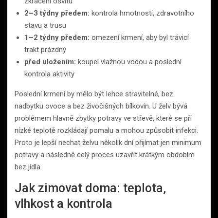
zkrácení osvitu
2–3 týdny předem:
kontrola hmotnosti, zdravotního
stavu a trusu
1–2 týdny předem:
omezení krmení, aby byl trávicí
trakt prázdný
před uložením:
koupel vlažnou vodou a poslední
kontrola aktivity
Poslední krmení by mělo být lehce stravitelné, bez
nadbytku ovoce a bez živočišných bílkovin. U želv bývá
problémem hlavně zbytky potravy ve střevě, které se při
nízké teplotě rozkládají pomalu a mohou způsobit infekci.
Proto je lepší nechat želvu několik dní přijímat jen minimum
potravy a následně celý proces uzavřít krátkým obdobím
bez jídla.
Jak zimovat doma: teplota,
vlhkost a kontrola