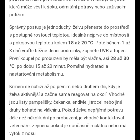
která může vést k šoku, odmítání potravy nebo zažívacím
potížím.
Správný postup je jednoduchý: želvu přeneste do prostředí
s postupně rostoucí teplotou, ideálně nejprve do místnosti
s pokojovou teplotou kolem
18 až 20 °C
. Poté během 1 až
3 dnů vraťte běžné denní podmínky, zapněte UVB a topení.
První koupel po probuzení by měla být vlažná, asi
28 až 30
°C
, po dobu 15 až 20 minut. Pomáhá hydrataci a
nastartování metabolismu.
Krmení se nabízí až po prvním nebo druhém dni, kdy je
želva aktivnější a začne sama reagovat na okolí. Vhodné
jsou listy pampelišky, čekanka, endivie, jitrocel nebo jiné
druhy bohaté na vlákninu. Pokud želva nepřijímá potravu
déle než několik dní po probuzení, je vhodné kontaktovat
veterináře, zejména pokud je současně malátná nebo má
výtok z nosu.