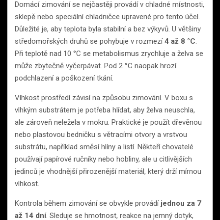
Domácí zimování se nejčastěji provádí v chladné místnosti,
sklepě nebo speciální chladničce upravené pro tento účel.
Důležité je, aby teplota byla stabilní a bez výkyvů. U většiny
středomořských druhů se pohybuje v rozmezí
4 až 8 °C
.
Při teplotě nad 10 °C se metabolismus zrychluje a želva se
může zbytečně vyčerpávat. Pod 2 °C naopak hrozí
podchlazení a poškození tkání.
Vlhkost prostředí závisí na způsobu zimování. V boxu s
vlhkým substrátem je potřeba hlídat, aby želva neuschla,
ale zároveň neležela v mokru. Praktické je použít dřevěnou
nebo plastovou bedničku s větracími otvory a vrstvou
substrátu, například směsí hlíny a listí. Někteří chovatelé
používají papírové ručníky nebo hobliny, ale u citlivějších
jedinců je vhodnější přirozenější materiál, který drží mírnou
vlhkost.
Kontrola během zimování se obvykle provádí
jednou za 7
až 14 dní
. Sleduje se hmotnost, reakce na jemný dotyk,