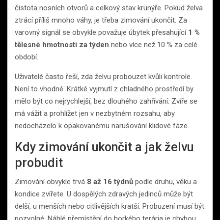
čistota nosních otvorů a celkový stav krunýře. Pokud želva
ztrácí příliš mnoho váhy, je třeba zimování ukončit. Za
varovný signál se obvykle považuje úbytek přesahující
1 %
tělesné hmotnosti za týden
nebo více než 10 % za celé
období.
Uživatelé často řeší, zda želvu probouzet kvůli kontrole.
Není to vhodné. Krátké vyjmutí z chladného prostředí by
mělo být co nejrychlejší, bez dlouhého zahřívání. Zvíře se
má vážit a prohlížet jen v nezbytném rozsahu, aby
nedocházelo k opakovanému narušování klidové fáze.
Kdy zimování ukončit a jak želvu
probudit
Zimování obvykle trvá
8 až 16 týdnů
podle druhu, věku a
kondice zvířete. U dospělých zdravých jedinců může být
delší, u menších nebo citlivějších kratší. Probuzení musí být
pozvolné. Náhlé přemístění do horkého terária je chybou,