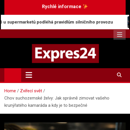
Skip
Rychlé informace
to
content
 podléhá pravidlům silničního provozu
Rostoucí p
Expres24.cz
Rychlé zprávy po celý den
Home
Zvířecí svět
Chov suchozemské želvy: Jak správně zimovat vašeho
krunýřatého kamaráda a kdy je to bezpečné