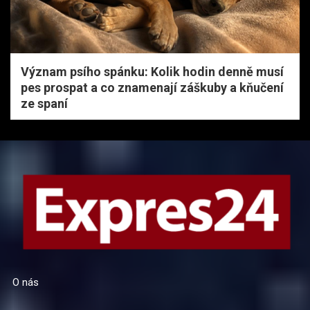
Význam psího spánku: Kolik hodin denně musí
pes prospat a co znamenají záškuby a kňučení
ze spaní
O nás