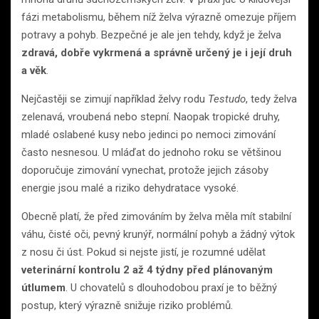
fázi metabolismu, během níž želva výrazně omezuje příjem
potravy a pohyb. Bezpečné je ale jen tehdy, když je želva
zdravá, dobře vykrmená a správně určený je i její druh
a věk
.
Nejčastěji se zimují například želvy rodu
Testudo
, tedy želva
zelenavá, vroubená nebo stepní. Naopak tropické druhy,
mladé oslabené kusy nebo jedinci po nemoci zimování
často nesnesou. U mláďat do jednoho roku se většinou
doporučuje zimování vynechat, protože jejich zásoby
energie jsou malé a riziko dehydratace vysoké.
Obecně platí, že před zimováním by želva měla mít stabilní
váhu, čisté oči, pevný krunýř, normální pohyb a žádný výtok
z nosu či úst. Pokud si nejste jistí, je rozumné udělat
veterinární kontrolu 2 až 4 týdny před plánovaným
útlumem
. U chovatelů s dlouhodobou praxí je to běžný
postup, který výrazně snižuje riziko problémů.