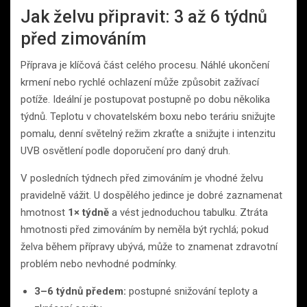
Jak želvu připravit: 3 až 6 týdnů
před zimováním
Příprava je klíčová část celého procesu. Náhlé ukončení
krmení nebo rychlé ochlazení může způsobit zažívací
potíže. Ideální je postupovat postupně po dobu několika
týdnů. Teplotu v chovatelském boxu nebo teráriu snižujte
pomalu, denní světelný režim zkraťte a snižujte i intenzitu
UVB osvětlení podle doporučení pro daný druh.
V posledních týdnech před zimováním je vhodné želvu
pravidelně vážit. U dospělého jedince je dobré zaznamenat
hmotnost
1× týdně
a vést jednoduchou tabulku. Ztráta
hmotnosti před zimováním by neměla být rychlá; pokud
želva během přípravy ubývá, může to znamenat zdravotní
problém nebo nevhodné podmínky.
3–6 týdnů předem:
postupné snižování teploty a