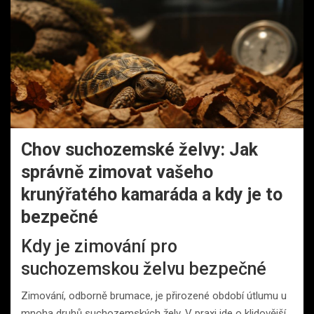
Chov suchozemské želvy: Jak
správně zimovat vašeho
krunýřatého kamaráda a kdy je to
bezpečné
Kdy je zimování pro
suchozemskou želvu bezpečné
Zimování, odborně brumace, je přirozené období útlumu u
mnoha druhů suchozemských želv. V praxi jde o klidovější