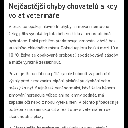
Nejčastější chyby chovatelů a kdy
volat veterináře
V praxi se opakují hlavně tři chyby: zimování nemocné
želvy, příliš vysoká teplota během klidu a nedostatečná
hydratace. Další problém představuje zimování v bytě bez
stabilního chladného místa. Pokud teplota kolísá mezi 10 a
18 °C, želva se opakovaně probouzí, spotřebovává zásoby
a může výrazně zeslábnout.
Pozor je třeba dát i na příliš rychlé hubnutí, zapáchající
výkaly před zimováním, sípání, pískání při dýchání nebo
měkký krunýř. Stejně tak není normální, když želva během
zimování nereaguje vůbec ani na jemný podnět, má
zapadlé oči nebo z nosu vytéká hlen. V těchto případech je
potřeba zimování ukončit a řešit stav s veterinářem se
zkušeností s plazy.
Veterináře kontaktujte:
při výtoku z nosu, sípání,