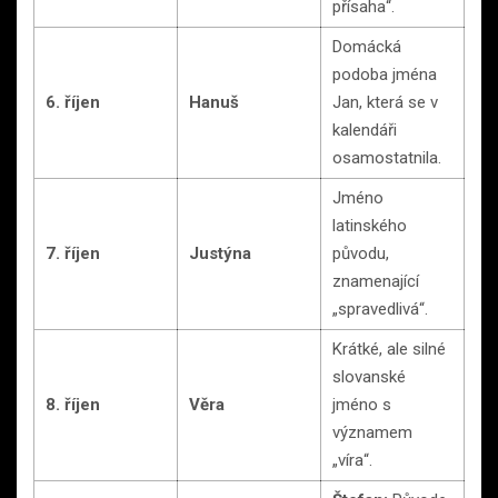
přísaha“.
Domácká
podoba jména
6. říjen
Hanuš
Jan, která se v
kalendáři
osamostatnila.
Jméno
latinského
7. říjen
Justýna
původu,
znamenající
„spravedlivá“.
Krátké, ale silné
slovanské
8. říjen
Věra
jméno s
významem
„víra“.