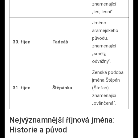
znamenající
„les, lesní“.
Jméno
aramejského
původu,
30. říjen
Tadeáš
znamenající
„smělý,
odvážný“.
Ženská podoba
jména Štěpán
31. říjen
Štěpánka
(Štefan),
znamenající
„ověnčená“.
Nejvýznamnější říjnová jména:
Historie a původ