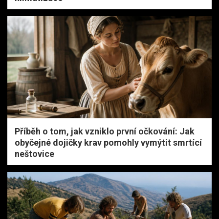
Příběh o tom, jak vzniklo první očkování: Jak
obyčejné dojičky krav pomohly vymýtit smrtící
neštovice