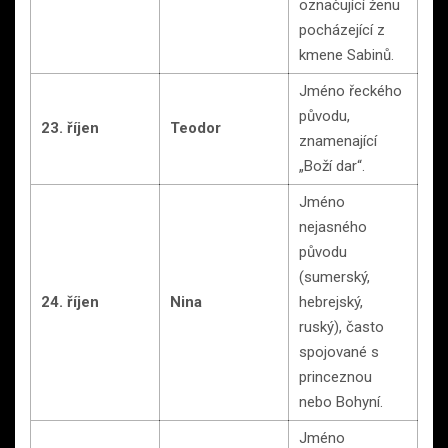
označující ženu
pocházející z
kmene Sabinů.
Jméno řeckého
původu,
23. říjen
Teodor
znamenající
„Boží dar“.
Jméno
nejasného
původu
(sumerský,
24. říjen
Nina
hebrejský,
ruský), často
spojované s
princeznou
nebo Bohyní.
Jméno