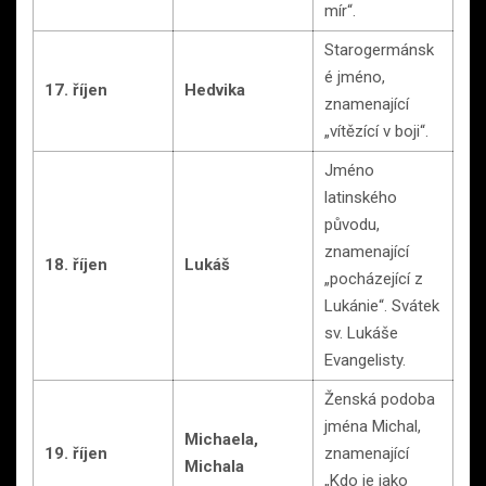
mír“.
Starogermánsk
é jméno,
17. říjen
Hedvika
znamenající
„vítězící v boji“.
Jméno
latinského
původu,
znamenající
18. říjen
Lukáš
„pocházející z
Lukánie“. Svátek
sv. Lukáše
Evangelisty.
Ženská podoba
jména Michal,
Michaela,
19. říjen
znamenající
Michala
„Kdo je jako