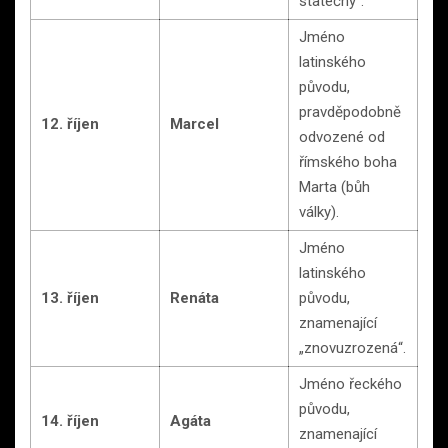
statečný“.
Jméno
latinského
původu,
pravděpodobně
12. říjen
Marcel
odvozené od
římského boha
Marta (bůh
války).
Jméno
latinského
13. říjen
Renáta
původu,
znamenající
„znovuzrozená“.
Jméno řeckého
původu,
14. říjen
Agáta
znamenající