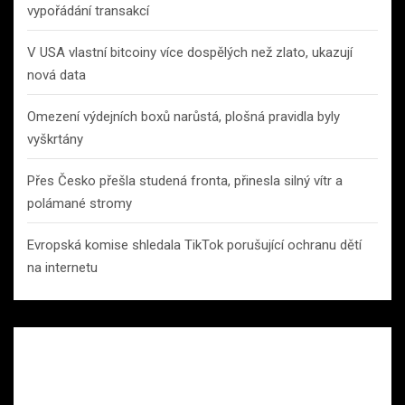
vypořádání transakcí
V USA vlastní bitcoiny více dospělých než zlato, ukazují
nová data
Omezení výdejních boxů narůstá, plošná pravidla byly
vyškrtány
Přes Česko přešla studená fronta, přinesla silný vítr a
polámané stromy
Evropská komise shledala TikTok porušující ochranu dětí
na internetu