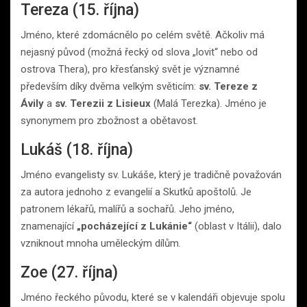
Tereza (15. října)
Jméno, které zdomácnělo po celém světě. Ačkoliv má
nejasný původ (možná řecký od slova „lovit“ nebo od
ostrova Thera), pro křesťanský svět je významné
především díky dvěma velkým světicím:
sv. Tereze z
Ávily
a
sv. Terezii z Lisieux
(Malá Terezka). Jméno je
synonymem pro zbožnost a obětavost.
Lukáš (18. října)
Jméno evangelisty sv. Lukáše, který je tradičně považován
za autora jednoho z evangelií a Skutků apoštolů. Je
patronem lékařů, malířů a sochařů. Jeho jméno,
znamenající
„pocházející z Lukánie“
(oblast v Itálii), dalo
vzniknout mnoha uměleckým dílům.
Zoe (27. října)
Jméno řeckého původu, které se v kalendáři objevuje spolu