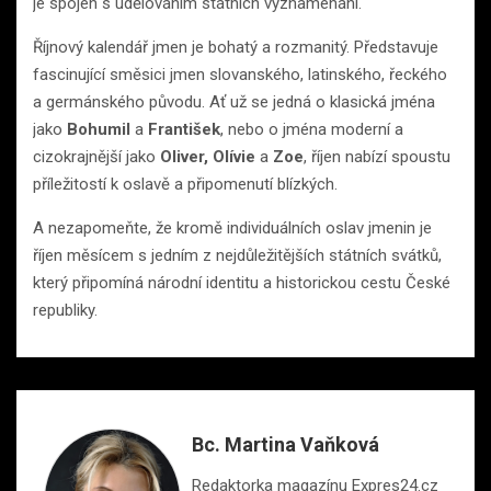
je spojen s udělováním státních vyznamenání.
Říjnový kalendář jmen je bohatý a rozmanitý. Představuje
fascinující směsici jmen slovanského, latinského, řeckého
a germánského původu. Ať už se jedná o klasická jména
jako
Bohumil
a
František
, nebo o jména moderní a
cizokrajnější jako
Oliver, Olívie
a
Zoe
, říjen nabízí spoustu
příležitostí k oslavě a připomenutí blízkých.
A nezapomeňte, že kromě individuálních oslav jmenin je
říjen měsícem s jedním z nejdůležitějších státních svátků,
který připomíná národní identitu a historickou cestu České
republiky.
Bc. Martina Vaňková
Redaktorka magazínu Expres24.cz