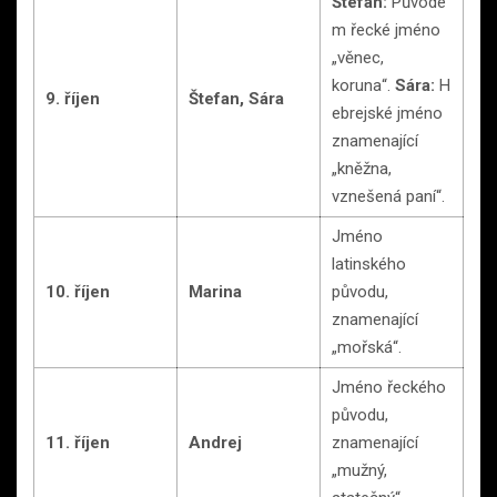
Štefan:
Původe
m řecké jméno
„věnec,
koruna“.
Sára:
H
9. říjen
Štefan, Sára
ebrejské jméno
znamenající
„kněžna,
vznešená paní“.
Jméno
latinského
10. říjen
Marina
původu,
znamenající
„mořská“.
Jméno řeckého
původu,
11. říjen
Andrej
znamenající
„mužný,