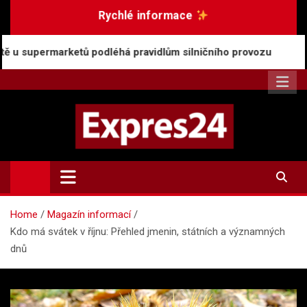
Skip
Rychlé informace
to
content
 podléhá pravidlům silničního provozu
Rostoucí po
Expres24.cz
Rychlé zprávy po celý den
Home
Magazín informací
Kdo má svátek v říjnu: Přehled jmenin, státních a významných
dnů