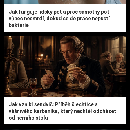
Jak funguje lidský pot a proč samotný pot
vůbec nesmrdí, dokud se do práce nepustí
bakterie
Jak vznikl sendvič: Příběh šlechtice a
vášnivého karbaníka, který nechtěl odcházet
od herního stolu