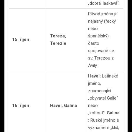
„dobrá, laskavá“.
Původ jména je
nejasný (řecký
nebo
Tereza,
španělský),
15. říjen
Terezie
často
spojované se
sv. Terezou z
Ávily.
Havel:
Latinské
jméno,
znamenající
„obyvatel Galie“
16. říjen
Havel, Galina
nebo
„kohout“.
Galina
:
Ruské jméno s
významem „klid,