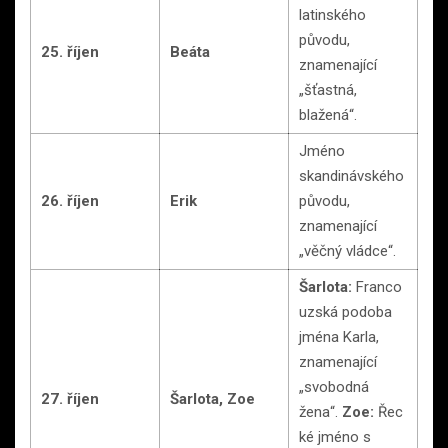
latinského
původu,
25. říjen
Beáta
znamenající
„šťastná,
blažená“.
Jméno
skandinávského
26. říjen
Erik
původu,
znamenající
„věčný vládce“.
Šarlota:
Franco
uzská podoba
jména Karla,
znamenající
„svobodná
27. říjen
Šarlota, Zoe
žena“.
Zoe:
Řec
ké jméno s