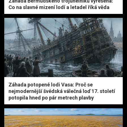
Záhada Bermudského trojúhelníku vyřešena:
Co na slavné mizení lodí a letadel říká věda
Záhada potopené lodi Vasa: Proč se
nejmodernější švédská válečná loď 17. století
potopila hned po pár metrech plavby