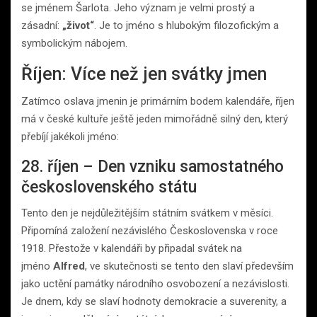
se jménem Šarlota. Jeho význam je velmi prostý a
zásadní:
„život“
. Je to jméno s hlubokým filozofickým a
symbolickým nábojem.
Říjen: Více než jen svátky jmen
Zatímco oslava jmenin je primárním bodem kalendáře, říjen
má v české kultuře ještě jeden mimořádně silný den, který
přebíjí jakékoli jméno:
28. říjen – Den vzniku samostatného
československého státu
Tento den je nejdůležitějším státním svátkem v měsíci.
Připomíná založení nezávislého Československa v roce
1918. Přestože v kalendáři by připadal svátek na
jméno
Alfred
, ve skutečnosti se tento den slaví především
jako uctění památky národního osvobození a nezávislosti.
Je dnem, kdy se slaví hodnoty demokracie a suverenity, a