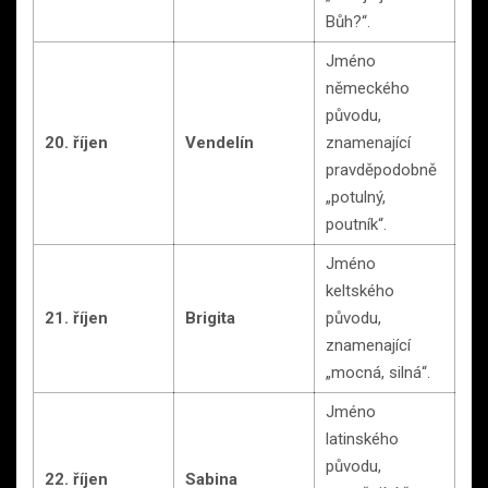
Bůh?“.
Jméno
německého
původu,
20. říjen
Vendelín
znamenající
pravděpodobně
„potulný,
poutník“.
Jméno
keltského
21. říjen
Brigita
původu,
znamenající
„mocná, silná“.
Jméno
latinského
původu,
22. říjen
Sabina