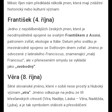
Měsíc říjen nám předkládá několik jmen, která mají zvláštní
historický nebo kulturní význam:
František (4. října)
Jedno z nejoblíbenějších českých jmen, které je
neodmyslitelně spojené se svatým
Františkem z Assisi
,
patronem zvířat, ekologie a Itálie. Datum jeho svátku je
mezinárodně spojeno se Světovým dnem zvířat. Jméno je
odvozené z latinského
Franciscus
, znamenající „malý
Francouz“, ale v přeneseném smyslu se vykládá
jako
„svobodný“
.
Věra (8. října)
Silné slovanské jméno, které v sobě nese prostý a hluboký
význam
„víra“
. Jméno odkazuje na jednu ze tří
křesťanských ctností (Víra, Naděje, Láska – Věra, Naděžda,
Ljuba), a je tak symbolem stálosti a přesvědčení.