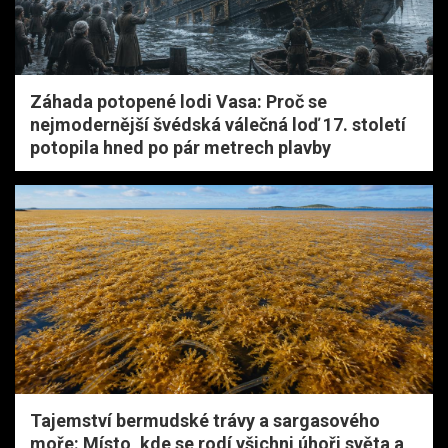
Záhada potopené lodi Vasa: Proč se
nejmodernější švédská válečná loď 17. století
potopila hned po pár metrech plavby
Tajemství bermudské trávy a sargasového
moře: Místo, kde se rodí všichni úhoři světa a