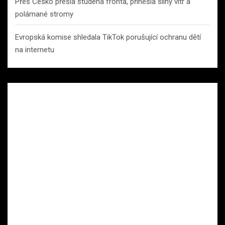
Přes Česko přešla studená fronta, přinesla silný vítr a
polámané stromy
Evropská komise shledala TikTok porušující ochranu dětí
na internetu