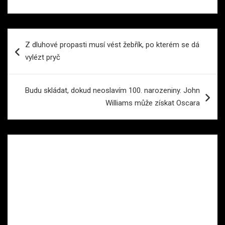
Navigace
Z dluhové propasti musí vést žebřík, po kterém se dá
pro
vylézt pryč
příspěvek
Budu skládat, dokud neoslavím 100. narozeniny. John
Williams může získat Oscara