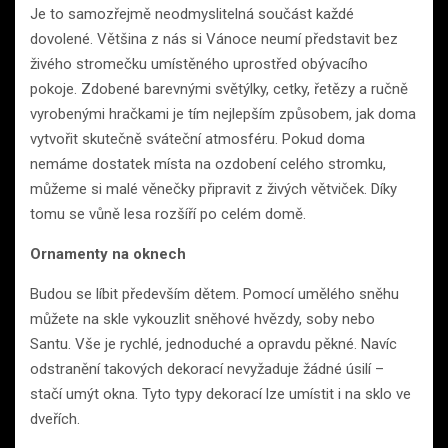
Je to samozřejmě neodmyslitelná součást každé
dovolené. Většina z nás si Vánoce neumí představit bez
živého stromečku umístěného uprostřed obývacího
pokoje. Zdobené barevnými světýlky, cetky, řetězy a ručně
vyrobenými hračkami je tím nejlepším způsobem, jak doma
vytvořit skutečně sváteční atmosféru. Pokud doma
nemáme dostatek místa na ozdobení celého stromku,
můžeme si malé věnečky připravit z živých větviček. Díky
tomu se vůně lesa rozšíří po celém domě.
Ornamenty na oknech
Budou se líbit především dětem. Pomocí umělého sněhu
můžete na skle vykouzlit sněhové hvězdy, soby nebo
Santu. Vše je rychlé, jednoduché a opravdu pěkné. Navíc
odstranění takových dekorací nevyžaduje žádné úsilí –
stačí umýt okna. Tyto typy dekorací lze umístit i na sklo ve
dveřích.