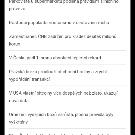
Parkoviště u supermarketů podléhá pravidlům silničního
provozu
Rostoucí popularita nocturismu v cestovním ruchu
Zaměstnanec ČNB zadržen pro krádež desítek milionů
korun
V Česku padl 1. srpna absolutní teplotní rekord
Pražská burza prodlouží obchodní hodiny a zrychlí
vypořádání transakcí
V USA vlastní bitcoiny více dospělých než zlato, ukazují
nová data
Omezení výdejních boxů narůstá, plošná pravidla byly
vyškrtány