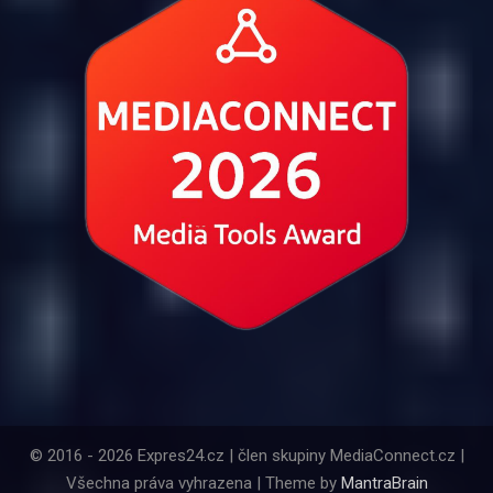
© 2016 - 2026 Expres24.cz | člen skupiny MediaConnect.cz |
Všechna práva vyhrazena | Theme by
MantraBrain