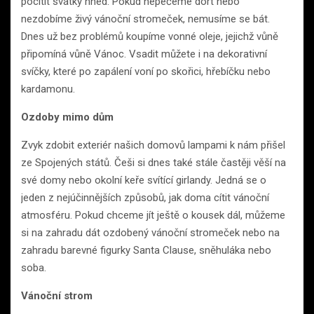
pocítit svátky hned. Pokud nepečeme dort nebo
nezdobíme živý vánoční stromeček, nemusíme se bát.
Dnes už bez problémů koupíme vonné oleje, jejichž vůně
připomíná vůně Vánoc. Vsadit můžete i na dekorativní
svíčky, které po zapálení voní po skořici, hřebíčku nebo
kardamonu.
Ozdoby mimo dům
Zvyk zdobit exteriér našich domovů lampami k nám přišel
ze Spojených států. Češi si dnes také stále častěji věší na
své domy nebo okolní keře svítící girlandy. Jedná se o
jeden z nejúčinnějších způsobů, jak doma cítit vánoční
atmosféru. Pokud chceme jít ještě o kousek dál, můžeme
si na zahradu dát ozdobený vánoční stromeček nebo na
zahradu barevné figurky Santa Clause, sněhuláka nebo
soba.
Vánoční strom