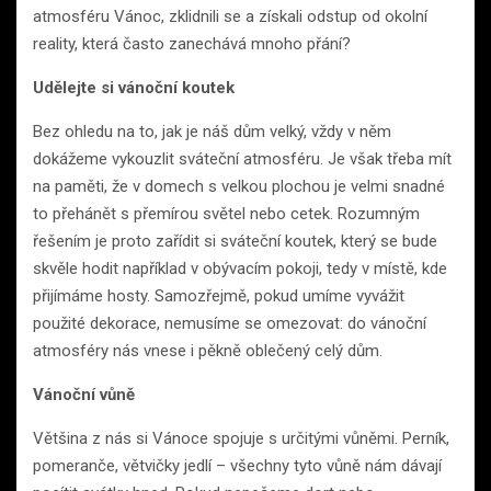
atmosféru Vánoc, zklidnili se a získali odstup od okolní
reality, která často zanechává mnoho přání?
Udělejte si vánoční koutek
Bez ohledu na to, jak je náš dům velký, vždy v něm
dokážeme vykouzlit sváteční atmosféru. Je však třeba mít
na paměti, že v domech s velkou plochou je velmi snadné
to přehánět s přemírou světel nebo cetek. Rozumným
řešením je proto zařídit si sváteční koutek, který se bude
skvěle hodit například v obývacím pokoji, tedy v místě, kde
přijímáme hosty. Samozřejmě, pokud umíme vyvážit
použité dekorace, nemusíme se omezovat: do vánoční
atmosféry nás vnese i pěkně oblečený celý dům.
Vánoční vůně
Většina z nás si Vánoce spojuje s určitými vůněmi. Perník,
pomeranče, větvičky jedlí – všechny tyto vůně nám dávají