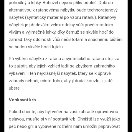
pohodlný a lehký. Bohužel nejsou příliš odolné. Dobrou
alternativou k ratanovému nábytku bude technoratanový
nábytek (syntetický materiál po vzoru ratanu). Ratanový
nábytek je především velmi odolný vůči povětrnostním
vlivům a výjimečně lehký, díky čemuž se skvěle hodí do
zahrad. Díky odolnosti vůči nečistotám a snadnému čištění
se budou skvěle hodit k jídlu.
Při výběru nábytku z ratanu a syntetického ratanu stojí za
to zajistit, aby jejich vzhled ladil se zbytkem zahradního
vybavení. I ten nejkrásnější nábytek, který se k úpravě
zahrady nehodí, místo toho, aby jí dodal kouzlo, ji jistě
ubere.
Venkovní krb
Pokud chcete, aby byl večer na vaší zahradě opravdovou
oslavou, musíte si v ní postavit krb. Ohniště lze využít jako
pec nebo gril a vybavené rožněm nám umožní připravovat