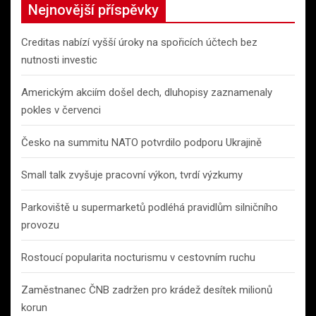
Nejnovější příspěvky
Creditas nabízí vyšší úroky na spořicích účtech bez
nutnosti investic
Americkým akciím došel dech, dluhopisy zaznamenaly
pokles v červenci
Česko na summitu NATO potvrdilo podporu Ukrajině
Small talk zvyšuje pracovní výkon, tvrdí výzkumy
Parkoviště u supermarketů podléhá pravidlům silničního
provozu
Rostoucí popularita nocturismu v cestovním ruchu
Zaměstnanec ČNB zadržen pro krádež desítek milionů
korun