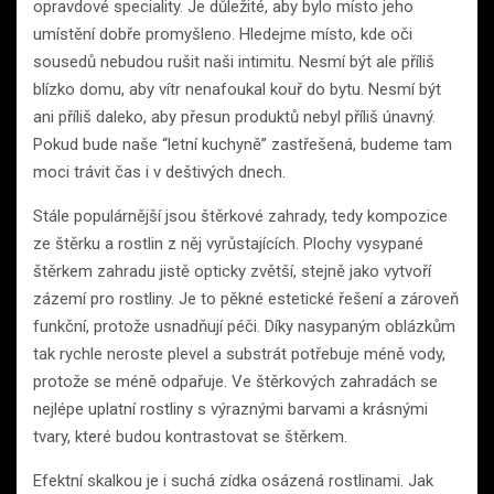
opravdové speciality. Je důležité, aby bylo místo jeho
umístění dobře promyšleno. Hledejme místo, kde oči
sousedů nebudou rušit naši intimitu. Nesmí být ale příliš
blízko domu, aby vítr nenafoukal kouř do bytu. Nesmí být
ani příliš daleko, aby přesun produktů nebyl příliš únavný.
Pokud bude naše “letní kuchyně” zastřešená, budeme tam
moci trávit čas i v deštivých dnech.
Stále populárnější jsou štěrkové zahrady, tedy kompozice
ze štěrku a rostlin z něj vyrůstajících. Plochy vysypané
štěrkem zahradu jistě opticky zvětší, stejně jako vytvoří
zázemí pro rostliny. Je to pěkné estetické řešení a zároveň
funkční, protože usnadňují péči. Díky nasypaným oblázkům
tak rychle neroste plevel a substrát potřebuje méně vody,
protože se méně odpařuje. Ve štěrkových zahradách se
nejlépe uplatní rostliny s výraznými barvami a krásnými
tvary, které budou kontrastovat se štěrkem.
Efektní skalkou je i suchá zídka osázená rostlinami. Jak