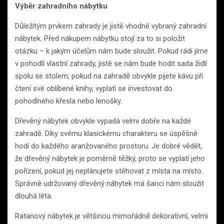
Výběr zahradního nábytku
Důležitým prvkem zahrady je jistě vhodně vybraný zahradní
nábytek. Před nákupem nábytku stojí za to si položit
otázku – k jakým účelům nám bude sloužit. Pokud rádi jíme
v pohodlí vlastní zahrady, jistě se nám bude hodit sada židlí
spolu se stolem; pokud na zahradě obvykle pijete kávu při
čtení své oblíbené knihy, vyplatí se investovat do
pohodlného křesla nebo lenošky.
Dřevěný nábytek obvykle vypadá velmi dobře na každé
zahradě. Díky svému klasickému charakteru se úspěšně
hodí do každého aranžovaného prostoru. Je dobré vědět,
že dřevěný nábytek je poměrně těžký, proto se vyplatí jeho
pořízení, pokud jej neplánujete stěhovat z místa na místo.
Správně udržovaný dřevěný nábytek má šanci nám sloužit
dlouhá léta.
Ratanový nábytek je většinou mimořádně dekorativní, velmi