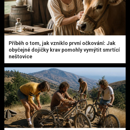
Příběh o tom, jak vzniklo první očkování: Jak
obyčejné dojičky krav pomohly vymýtit smrtící
neštovice