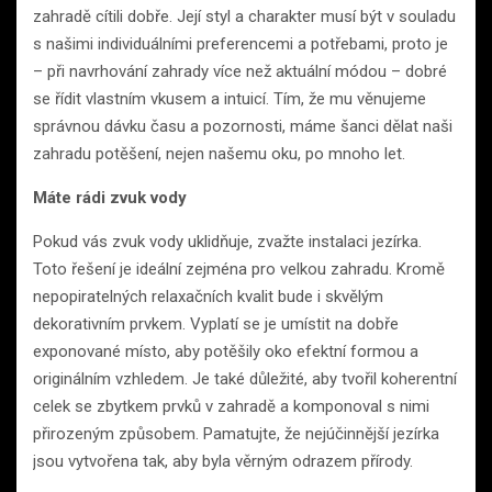
zahradě cítili dobře. Její styl a charakter musí být v souladu
s našimi individuálními preferencemi a potřebami, proto je
– při navrhování zahrady více než aktuální módou – dobré
se řídit vlastním vkusem a intuicí. Tím, že mu věnujeme
správnou dávku času a pozornosti, máme šanci dělat naši
zahradu potěšení, nejen našemu oku, po mnoho let.
Máte rádi zvuk vody
Pokud vás zvuk vody uklidňuje, zvažte instalaci jezírka.
Toto řešení je ideální zejména pro velkou zahradu. Kromě
nepopiratelných relaxačních kvalit bude i skvělým
dekorativním prvkem. Vyplatí se je umístit na dobře
exponované místo, aby potěšily oko efektní formou a
originálním vzhledem. Je také důležité, aby tvořil koherentní
celek se zbytkem prvků v zahradě a komponoval s nimi
přirozeným způsobem. Pamatujte, že nejúčinnější jezírka
jsou vytvořena tak, aby byla věrným odrazem přírody.