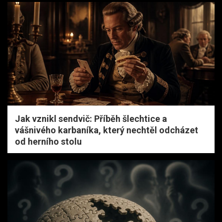
Jak vznikl sendvič: Příběh šlechtice a
vášnivého karbaníka, který nechtěl odcházet
od herního stolu