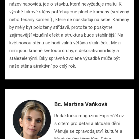
název napovídá, jde o stavbu, která nevyžaduje maltu. K
výrobě takové stěny potřebujeme ploché kameny (vrstvený
nebo tesaný kámen ) , které se naskládají na sebe. Kameny
by měly být položeny střídavě, protože to poskytne
zajímavější vizuální efekt a struktura bude stabilnější. Na
květinovou stěnu se hodí valná většina skalniček . Mezi
nimi jsou krásně kvetoucí druhy, s dekorativními listy a
stálezelenými. Díky správně zvolené výsadbě může být
naše stěna atraktivní po celý rok.
Bc. Martina Vaňková
Redaktorka magazínu Expres24.cz
s citem pro detail a aktuální dění.
Věnuje se zpravodajství, kultuře a
lifestylovým tématům. Ráda