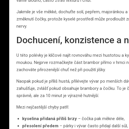
vaříte dlouho, často ztratí texturu i chuť.
Jakmile je vše měkké, dochuťte solí, pepřem, majoránkou a 
změknutí čočky, protože kyselé prostředí může prodloužit změk
nervy.
Dochucení, konzistence a n
U této polévky je klíčové najít rovnováhu mezi hustotou a k
moukou. Nejprve rozmačkejte část brambor přímo v hrnci neb
zachováte přirozenější chuť než při použití jíšky.
Naopak pokud je příliš hustá, přilévejte vývar po menších dá
zahušťuje, zvlášť pokud obsahuje brambory a čočku. To je č
správně, ale za 10 minut je výrazně hutnější.
Mezi nejčastější chyby patří:
kyselina přidaná příliš brzy
– čočka pak měkne déle,
přesolení předem
– párky i vývar často přidají další sůl,