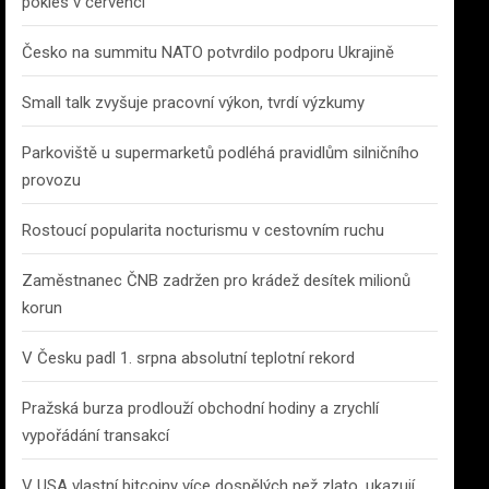
pokles v červenci
Česko na summitu NATO potvrdilo podporu Ukrajině
Small talk zvyšuje pracovní výkon, tvrdí výzkumy
Parkoviště u supermarketů podléhá pravidlům silničního
provozu
Rostoucí popularita nocturismu v cestovním ruchu
Zaměstnanec ČNB zadržen pro krádež desítek milionů
korun
V Česku padl 1. srpna absolutní teplotní rekord
Pražská burza prodlouží obchodní hodiny a zrychlí
vypořádání transakcí
V USA vlastní bitcoiny více dospělých než zlato, ukazují