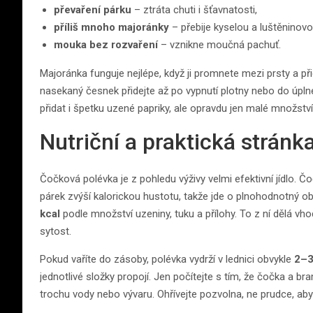
převaření párku
– ztráta chuti i šťavnatosti,
příliš mnoho majoránky
– přebije kyselou a luštěninovo
mouka bez rozvaření
– vznikne moučná pachuť.
Majoránka funguje nejlépe, když ji promnete mezi prsty a př
nasekaný česnek přidejte až po vypnutí plotny nebo do úpln
přidat i špetku uzené papriky, ale opravdu jen malé množství
Nutriční a praktická stránka
Čočková polévka je z pohledu výživy velmi efektivní jídlo. Čo
párek zvýší kalorickou hustotu, takže jde o plnohodnotný 
kcal
podle množství uzeniny, tuku a přílohy. To z ní dělá vho
sytost.
Pokud vaříte do zásoby, polévka vydrží v lednici obvykle
2–3
jednotlivé složky propojí. Jen počítejte s tím, že čočka a bra
trochu vody nebo vývaru. Ohřívejte pozvolna, ne prudce, aby