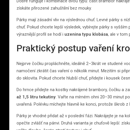
Dobře funguje i kombinace dvou typů: část brambor nakrájet
získáte přirozené zahuštění bez mouky.
Párky mají zásadní vliv na výslednou chuť. Levné párky s n
chuť. Pokud chcete lepší výsledek, vybírejte párky s vyšš
výraznější profil se hodí i
uzenina typu klobása
, ale v tom 
Praktický postup vaření kr
Nejprve čočku propláchněte, ideálně 2–3krát ve studené vod
namočení zkrátit čas vaření o několik minut. Mezitím si připr
do sklovita. Pokud chcete hlubší chuť, přidejte i kousek čes
Do hrnce přidejte na kostky nakrájené brambory, čočku a zal
až 1,5 litru tekutiny
. Vařte na mírném ohni 20–30 minut p
uvařená. Polévku míchejte hlavně ke konci, protože škrob 
Párky je vhodné přidat až v poslední fázi. Nakrájejte je na k
opečte zvlášť na pánvi. Druhá varianta je chuťově lepší: zí