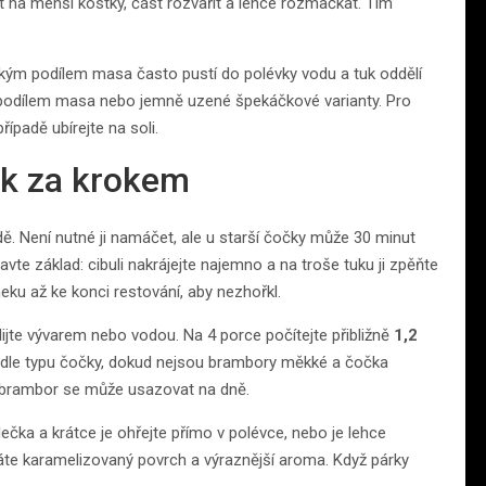
 na menší kostky, část rozvařit a lehce rozmačkat. Tím
ízkým podílem masa často pustí do polévky vodu a tuk oddělí
ím podílem masa nebo jemně uzené špekáčkové varianty. Pro
případě ubírejte na soli.
ok za krokem
ě. Není nutné ji namáčet, ale u starší čočky může 30 minut
avte základ: cibuli nakrájejte najemno a na troše tuku ji zpěňte
neku až ke konci restování, aby nezhořkl.
ijte vývarem nebo vodou. Na 4 porce počítejte přibližně
1,2
odle typu čočky, dokud nejsou brambory měkké a čočka
z brambor se může usazovat na dně.
olečka a krátce je ohřejte přímo v polévce, nebo je lehce
skáte karamelizovaný povrch a výraznější aroma. Když párky