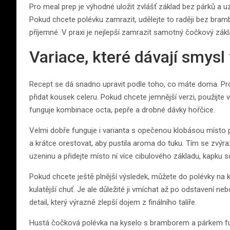
Pro meal prep je výhodné uložit zvlášť základ bez párků a uze
Pokud chcete polévku zamrazit, udělejte to raději bez br
příjemné. V praxi je nejlepší zamrazit samotný čočkový zákl
Variace, které dávají smysl 
Recept se dá snadno upravit podle toho, co máte doma. Pro
přidat kousek celeru. Pokud chcete jemnější verzi, použijte 
funguje kombinace octa, pepře a drobné dávky hořčice.
Velmi dobře funguje i varianta s opečenou klobásou místo 
a krátce orestovat, aby pustila aroma do tuku. Tím se zvýra
uzeninu a přidejte místo ní více cibulového základu, kapku
Pokud chcete ještě plnější výsledek, můžete do polévky na k
kulatější chuť. Je ale důležité ji vmíchat až po odstavení n
detail, který výrazně zlepší dojem z finálního talíře.
Hustá čočková polévka na kyselo s bramborem a párkem fun