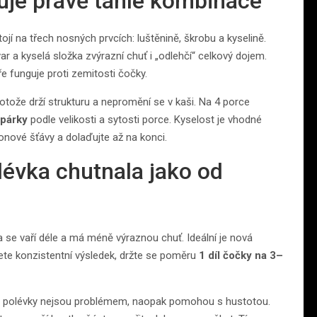
uje právě tahle kombinace
 na třech nosných prvcích: luštěnině, škrobu a kyselině.
r a kyselá složka zvýrazní chuť i „odlehčí“ celkový dojem.
ře funguje proti zemitosti čočky.
rotože drží strukturu a nepromění se v kaši. Na 4 porce
 párky
podle velikosti a sytosti porce. Kyselost je vhodné
ronové šťávy a dolaďujte až na konci.
lévka chutnala jako od
čka se vaří déle a má méně výraznou chuť. Ideální je nová
hcete konzistentní výsledek, držte se poměru
1 díl čočky na 3–
to polévky nejsou problémem, naopak pomohou s hustotou.