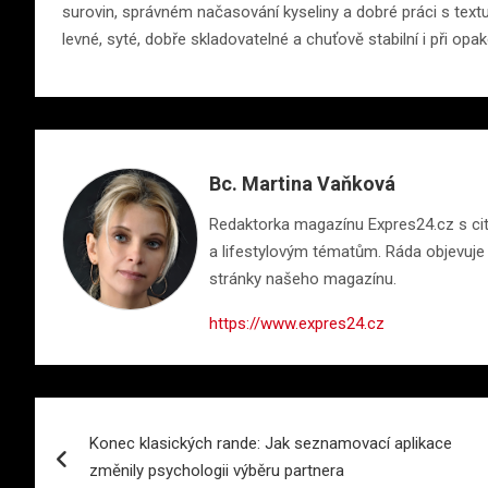
surovin, správném načasování kyseliny a dobré práci s texturo
levné, syté, dobře skladovatelné a chuťově stabilní i při op
Bc. Martina Vaňková
Redaktorka magazínu Expres24.cz s citem
a lifestylovým tématům. Ráda objevuje n
stránky našeho magazínu.
https://www.expres24.cz
Navigace
Konec klasických rande: Jak seznamovací aplikace
pro
změnily psychologii výběru partnera