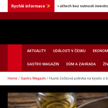
Skip
Rychlé informace
šší úroky na spořicích účtech bez nutnosti investic
to
content
AKTUALITY
UDÁLOSTI V ČESKU
EKONOMI
GASTRO MAGAZÍN
DŮM A ZAHRADA
ŽI
Home
Gastro Magazín
Hustá čočková polévka na kyselo s