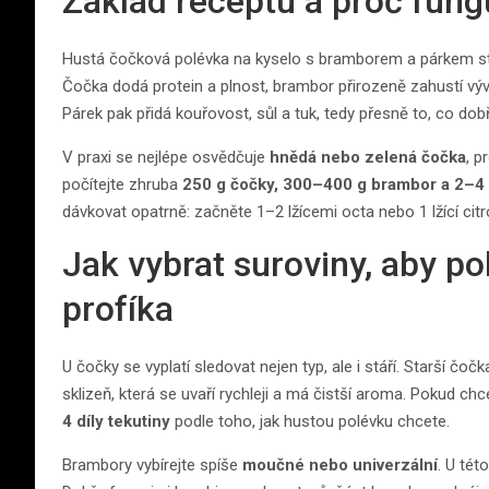
Základ receptu a proč fung
Hustá čočková polévka na kyselo s bramborem a párkem stojí
Čočka dodá protein a plnost, brambor přirozeně zahustí výva
Párek pak přidá kouřovost, sůl a tuk, tedy přesně to, co dob
V praxi se nejlépe osvědčuje
hnědá nebo zelená čočka
, p
počítejte zhruba
250 g čočky, 300–400 g brambor a 2–4
dávkovat opatrně: začněte 1–2 lžícemi octa nebo 1 lžící cit
Jak vybrat suroviny, aby po
profíka
U čočky se vyplatí sledovat nejen typ, ale i stáří. Starší čo
sklizeň, která se uvaří rychleji a má čistší aroma. Pokud c
4 díly tekutiny
podle toho, jak hustou polévku chcete.
Brambory vybírejte spíše
moučné nebo univerzální
. U té