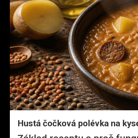
Hustá čočková polévka na ky