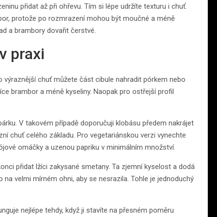
ninu přidat až při ohřevu. Tím si lépe udržíte texturu i chuť.
ambor, protože po rozmrazení mohou být moučné a méně
ad a brambory dovařit čerstvé.
v praxi
 výraznější chuť můžete část cibule nahradit pórkem nebo
více brambor a méně kyseliny. Naopak pro ostřejší profil
párku. V takovém případě doporučuji klobásu předem nakrájet
zní chuť celého základu. Pro vegetariánskou verzi vynechte
 sójové omáčky a uzenou papriku v minimálním množství.
onci přidat lžíci zakysané smetany. Ta zjemní kyselost a dodá
ebo na velmi mírném ohni, aby se nesrazila. Tohle je jednoduchý
guje nejlépe tehdy, když ji stavíte na přesném poměru