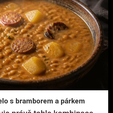
selo s bramborem a párkem