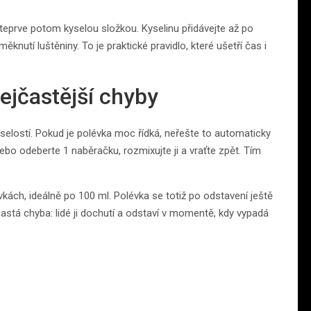
teprve potom kyselou složkou. Kyselinu přidávejte až po
nutí luštěniny. To je praktické pravidlo, které ušetří čas i
ejčastější chyby
yselostí. Pokud je polévka moc řídká, neřešte to automaticky
o odeberte 1 naběračku, rozmixujte ji a vraťte zpět. Tím
vkách, ideálně po 100 ml. Polévka se totiž po odstavení ještě
astá chyba: lidé ji dochutí a odstaví v momentě, kdy vypadá