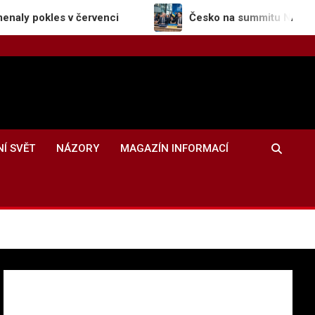
v červenci
Česko na summitu NATO potvrdilo pod
NÍ SVĚT
NÁZORY
MAGAZÍN INFORMACÍ