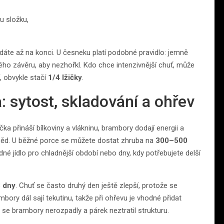
u složku,
idáte až na konci. U česneku platí podobné pravidlo: jemně
ého závěru, aby nezhořkl. Kdo chce intenzivnější chuť, může
, obvykle stačí
1/4 lžičky
.
: sytost, skladování a ohřev
čka přináší bílkoviny a vlákninu, brambory dodají energii a
oběd. U běžné porce se můžete dostat zhruba na
300–500
dné jídlo pro chladnější období nebo dny, kdy potřebujete delší
 dny
. Chuť se často druhý den ještě zlepší, protože se
mbory dál sají tekutinu, takže při ohřevu je vhodné přidat
 se brambory nerozpadly a párek neztratil strukturu.