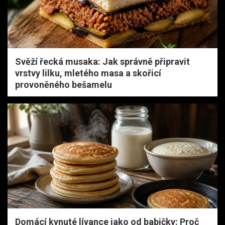
Svěží řecká musaka: Jak správně připravit
vrstvy lilku, mletého masa a skořicí
provoněného bešamelu
Domácí kynuté lívance jako od babičky: Proč