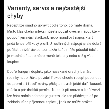
Varianty, servis a nejčastější
chyby
Recept lze snadno upravit podle toho, co máte doma.
Místo klasického mléka můžete použít ovesný nápoj, který
podpoří jemnější sladkost, nebo mandlový nápoj, který
přidá lehce oříškový profil. U rostlinných nápojů je ale dobré
počítat s nižší viskozitou, takže kaše může působit řidší a
je vhodné přidat o něco méně tekutiny nebo o 5 g více
krupice.
Dobře fungují i doplňky jako nasekané ořechy, banán,
rozinky nebo lžička povidel. Pokud chcete recept posunout
do „comfort food“ roviny, přidejte navrch ještě další kousek
másla a pár drobků perníku. Naopak při snaze o lehčí verzi
lze část másla nahradit jogurtem, ale ten přidávejte až po
zchladnutí na příjemnou teplotu, jinak se může srážet.