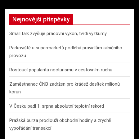
Nejnovější příspěvky
Small talk zvyšuje pracovní výkon, tvrdí výzkumy
Parkoviště u supermarketů podléhá pravidlům silničního
provozu
Rostoucí popularita nocturismu v cestovním ruchu
Zaměstnanec ČNB zadržen pro krádež desítek milionů
korun
V Česku padl 1. srpna absolutní teplotní rekord
Pražská burza prodlouží obchodní hodiny a zrychlí
vypořádání transakcí