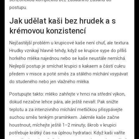
postupu.
Jak udělat kaši bez hrudek a s
krémovou konzistencí
Nejčastější problém u krupicové kaše není chuť, ale textura.
Hrudky vznikají hlavně tehdy, když se krupice sype do příliš
horkého mléka najednou nebo se kaše neustále nemíchá.
Nejlepší postup je smíchat krupici s kakaem a částí cukru
předem v misce a poté směs za stálého míchání vsypávat
do studeného nebo jen vlažného mléka.
Postupujte takto: mléko zahřejte v hrnci na střední výkon,
dokud nezačne lehce pára, ale ještě nevaří. Pak snižte
teplotu a za intenzivního míchání metličkou přisypávejte
suchou směs tenkým pramínkem. Jakmile kaše začne
houstnout, míchejte ještě 1–2 minuty; škrob v krupici
potřebuje krátký čas na úplnou hydrataci. Když kaši vaříte