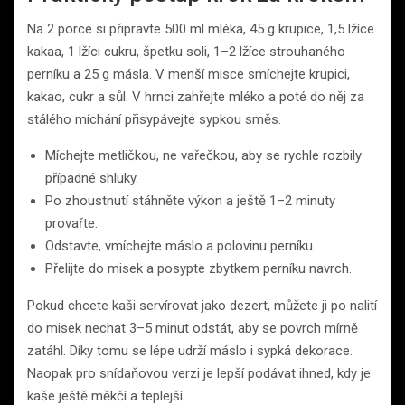
Na 2 porce si připravte 500 ml mléka, 45 g krupice, 1,5 lžíce
kakaa, 1 lžíci cukru, špetku soli, 1–2 lžíce strouhaného
perníku a 25 g másla. V menší misce smíchejte krupici,
kakao, cukr a sůl. V hrnci zahřejte mléko a poté do něj za
stálého míchání přisypávejte sypkou směs.
Míchejte metličkou, ne vařečkou, aby se rychle rozbily
případné shluky.
Po zhoustnutí stáhněte výkon a ještě 1–2 minuty
provařte.
Odstavte, vmíchejte máslo a polovinu perníku.
Přelijte do misek a posypte zbytkem perníku navrch.
Pokud chcete kaši servírovat jako dezert, můžete ji po nalití
do misek nechat 3–5 minut odstát, aby se povrch mírně
zatáhl. Díky tomu se lépe udrží máslo i sypká dekorace.
Naopak pro snídaňovou verzi je lepší podávat ihned, kdy je
kaše ještě měkčí a teplejší.