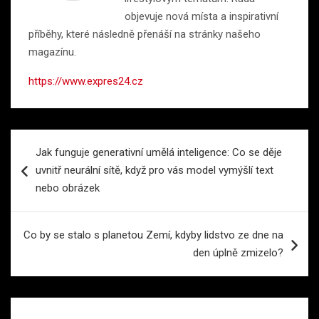
objevuje nová místa a inspirativní
příběhy, které následně přenáší na stránky našeho
magazínu.
https://www.expres24.cz
Navigace
Jak funguje generativní umělá inteligence: Co se děje
pro
uvnitř neurální sítě, když pro vás model vymýšlí text
příspěvek
nebo obrázek
Co by se stalo s planetou Zemí, kdyby lidstvo ze dne na
den úplně zmizelo?