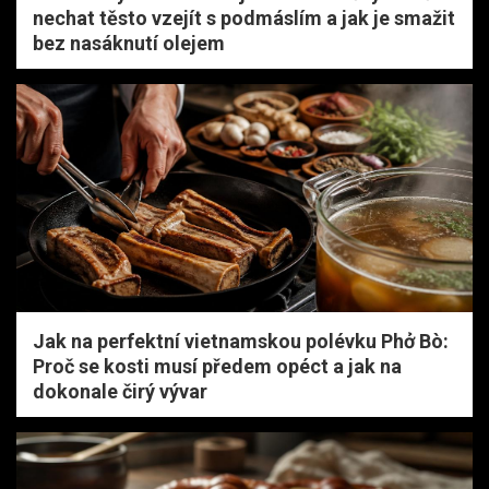
nechat těsto vzejít s podmáslím a jak je smažit
bez nasáknutí olejem
Jak na perfektní vietnamskou polévku Phở Bò:
Proč se kosti musí předem opéct a jak na
dokonale čirý vývar