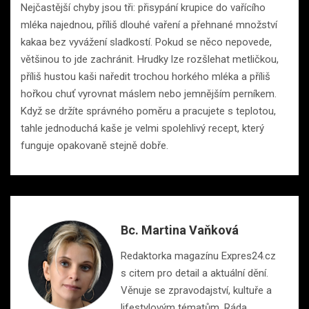
Nejčastější chyby jsou tři: přisypání krupice do vařícího
mléka najednou, příliš dlouhé vaření a přehnané množství
kakaa bez vyvážení sladkostí. Pokud se něco nepovede,
většinou to jde zachránit. Hrudky lze rozšlehat metličkou,
příliš hustou kaši naředit trochou horkého mléka a příliš
hořkou chuť vyrovnat máslem nebo jemnějším perníkem.
Když se držíte správného poměru a pracujete s teplotou,
tahle jednoduchá kaše je velmi spolehlivý recept, který
funguje opakovaně stejně dobře.
Bc. Martina Vaňková
Redaktorka magazínu Expres24.cz
s citem pro detail a aktuální dění.
Věnuje se zpravodajství, kultuře a
lifestylovým tématům. Ráda