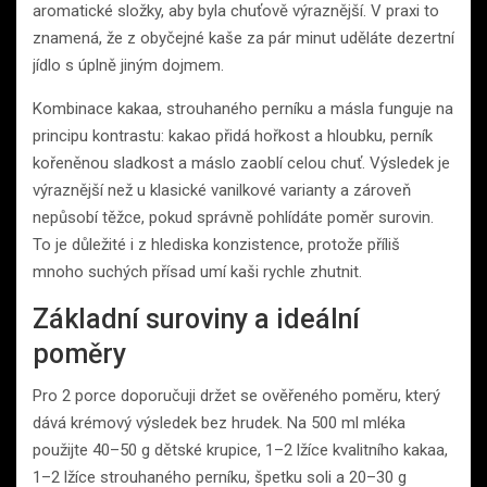
aromatické složky, aby byla chuťově výraznější. V praxi to
znamená, že z obyčejné kaše za pár minut uděláte dezertní
jídlo s úplně jiným dojmem.
Kombinace kakaa, strouhaného perníku a másla funguje na
principu kontrastu: kakao přidá hořkost a hloubku, perník
kořeněnou sladkost a máslo zaoblí celou chuť. Výsledek je
výraznější než u klasické vanilkové varianty a zároveň
nepůsobí těžce, pokud správně pohlídáte poměr surovin.
To je důležité i z hlediska konzistence, protože příliš
mnoho suchých přísad umí kaši rychle zhutnit.
Základní suroviny a ideální
poměry
Pro 2 porce doporučuji držet se ověřeného poměru, který
dává krémový výsledek bez hrudek. Na 500 ml mléka
použijte 40–50 g dětské krupice, 1–2 lžíce kvalitního kakaa,
1–2 lžíce strouhaného perníku, špetku soli a 20–30 g