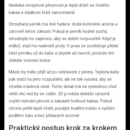
hlediska receptové přesnosti je lepší držet se čistého
kakaa a sladkost řešit samostatně.
Strouhaný perník má dvě funkce: dodá kořeněné aroma a
zároveň lehce zahustí. Pokud je perník hodně suchý,
strouhejte ho najemno, aby se dobře rozpouštěl. Když je
měkčí, stačí ho nadrobit prsty. V praxi se osvědčuje přidat
část perníku už do kaše a zbytek až navrch, protože tím
získáte vrstvení textur.
Máslo by mělo přijít až po odstavení z plotny. Teplota kaše
pak stačí na jeho rozpuštění, ale ne tak vysoká, aby se
ztratila máslová vůně. Tento detail má na výslednou chuť
větší vliv, než by se zdálo: 20 g másla dokáže výrazně
zvýšit vnímání plnosti a zakulatit hořkost kakaa. Pokud
chcete ještě lepší efekt, použijte kvalitní máslo s vyšším
podílem tuku a bez přidaných aromat.
Praktický postup krok za krokem