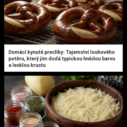
Domácí kynuté preclíky: Tajemství louhového
potěru, který jim dodá typickou hnědou barvu
a lesklou krustu