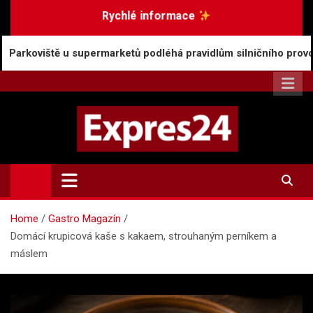
Skip
Rychlé informace
to
content
u supermarketů podléhá pravidlům silničního provozu
Expres24.cz
Rychlé zprávy po celý den
Home
Gastro Magazín
Domácí krupicová kaše s kakaem, strouhaným perníkem a
máslem