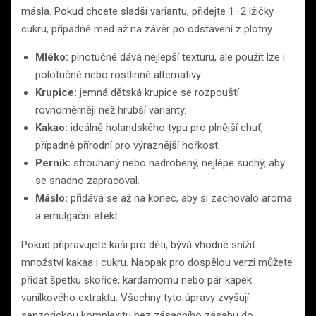
másla. Pokud chcete sladší variantu, přidejte 1–2 lžičky
cukru, případně med až na závěr po odstavení z plotny.
Mléko:
plnotučné dává nejlepší texturu, ale použít lze i
polotučné nebo rostlinné alternativy.
Krupice:
jemná dětská krupice se rozpouští
rovnoměrněji než hrubší varianty.
Kakao:
ideálně holandského typu pro plnější chuť,
případně přírodní pro výraznější hořkost.
Perník:
strouhaný nebo nadrobený, nejlépe suchý, aby
se snadno zapracoval.
Máslo:
přidává se až na konec, aby si zachovalo aroma
a emulgační efekt.
Pokud připravujete kaši pro děti, bývá vhodné snížit
množství kakaa i cukru. Naopak pro dospělou verzi můžete
přidat špetku skořice, kardamomu nebo pár kapek
vanilkového extraktu. Všechny tyto úpravy zvyšují
senzorickou komplexitu bez zásadního zásahu do