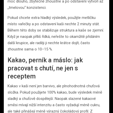
moc dlouho, zbytečně zhoustne a po odstavení vytvoří až
„tmelovou“ konzistenci.
Pokud chcete extra hladký výsledek, použijte metličku
místo vařečky a po odstavení kaši nechte 2 minuty stát.
Během této doby se stabilizuje struktura a kaše se zjemní.
Když je naopak příliš řídká, neřešte to okamžitě přidáním
další krupice, ale raději ji nechte krátce dojít; často
zhoustne sama o 10–15 %.
Kakao, perník a máslo: jak
pracovat s chutí, ne jen s
receptem
Kakao v kaši není jen barvivo, ale plnohodnotná chuťová
složka. Pokud použijete 100% kakao, bude výsledek méně
sladký a chuťově dospělejší. Naopak slazené kakaové
směsi mívají nižší intenzitu a často vyžadují méně cukru,
ale také přinášejí méně výrazný čokoládový profil. Z