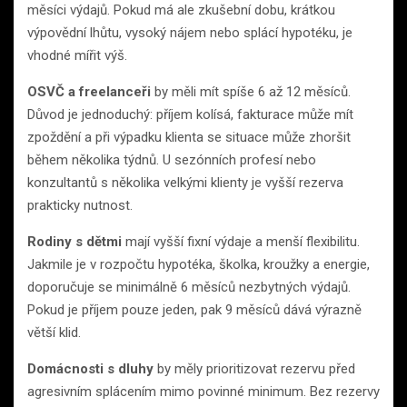
měsíci výdajů. Pokud má ale zkušební dobu, krátkou
výpovědní lhůtu, vysoký nájem nebo splácí hypotéku, je
vhodné mířit výš.
OSVČ a freelanceři
by měli mít spíše 6 až 12 měsíců.
Důvod je jednoduchý: příjem kolísá, fakturace může mít
zpoždění a při výpadku klienta se situace může zhoršit
během několika týdnů. U sezónních profesí nebo
konzultantů s několika velkými klienty je vyšší rezerva
prakticky nutnost.
Rodiny s dětmi
mají vyšší fixní výdaje a menší flexibilitu.
Jakmile je v rozpočtu hypotéka, školka, kroužky a energie,
doporučuje se minimálně 6 měsíců nezbytných výdajů.
Pokud je příjem pouze jeden, pak 9 měsíců dává výrazně
větší klid.
Domácnosti s dluhy
by měly prioritizovat rezervu před
agresivním splácením mimo povinné minimum. Bez rezervy