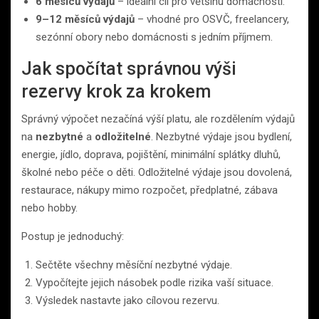
6 měsíců výdajů
– ideální cíl pro většinu domácností.
9–12 měsíců výdajů
– vhodné pro OSVČ, freelancery,
sezónní obory nebo domácnosti s jedním příjmem.
Jak spočítat správnou výši
rezervy krok za krokem
Správný výpočet nezačíná výší platu, ale rozdělením výdajů
na
nezbytné
a
odložitelné
. Nezbytné výdaje jsou bydlení,
energie, jídlo, doprava, pojištění, minimální splátky dluhů,
školné nebo péče o děti. Odložitelné výdaje jsou dovolená,
restaurace, nákupy mimo rozpočet, předplatné, zábava
nebo hobby.
Postup je jednoduchý:
Sečtěte všechny měsíční nezbytné výdaje.
Vypočítejte jejich násobek podle rizika vaší situace.
Výsledek nastavte jako cílovou rezervu.