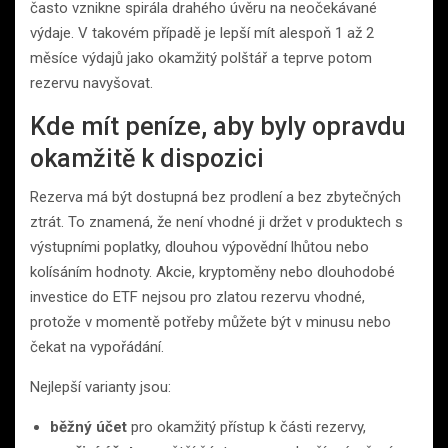
často vznikne spirála drahého úvěru na neočekávané
výdaje. V takovém případě je lepší mít alespoň 1 až 2
měsíce výdajů jako okamžitý polštář a teprve potom
rezervu navyšovat.
Kde mít peníze, aby byly opravdu
okamžitě k dispozici
Rezerva má být dostupná bez prodlení a bez zbytečných
ztrát. To znamená, že není vhodné ji držet v produktech s
výstupními poplatky, dlouhou výpovědní lhůtou nebo
kolísáním hodnoty. Akcie, kryptoměny nebo dlouhodobé
investice do ETF nejsou pro zlatou rezervu vhodné,
protože v momentě potřeby můžete být v minusu nebo
čekat na vypořádání.
Nejlepší varianty jsou:
běžný účet
pro okamžitý přístup k části rezervy,