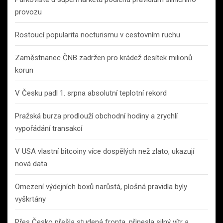
provozu
Rostoucí popularita nocturismu v cestovním ruchu
Zaměstnanec ČNB zadržen pro krádež desítek milionů
korun
V Česku padl 1. srpna absolutní teplotní rekord
Pražská burza prodlouží obchodní hodiny a zrychlí
vypořádání transakcí
V USA vlastní bitcoiny více dospělých než zlato, ukazují
nová data
Omezení výdejních boxů narůstá, plošná pravidla byly
vyškrtány
Přes Česko přešla studená fronta, přinesla silný vítr a