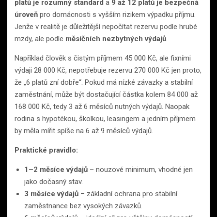
platů je rozumný standard
a
9 až 12 platů je bezpečná
úroveň
pro domácnosti s vyšším rizikem výpadku příjmu.
Jenže v realitě je důležitější nepočítat rezervu podle hrubé
mzdy, ale podle
měsíčních nezbytných výdajů
.
Například člověk s čistým příjmem 45 000 Kč, ale fixními
výdaji 28 000 Kč, nepotřebuje rezervu 270 000 Kč jen proto,
že „6 platů zní dobře“. Pokud má nízké závazky a stabilní
zaměstnání, může být dostačující částka kolem 84 000 až
168 000 Kč, tedy 3 až 6 měsíců nutných výdajů. Naopak
rodina s hypotékou, školkou, leasingem a jedním příjmem
by měla mířit spíše na 6 až 9 měsíců výdajů.
Praktické pravidlo:
1–2 měsíce výdajů
– nouzové minimum, vhodné jen
jako dočasný stav.
3 měsíce výdajů
– základní ochrana pro stabilní
zaměstnance bez vysokých závazků.