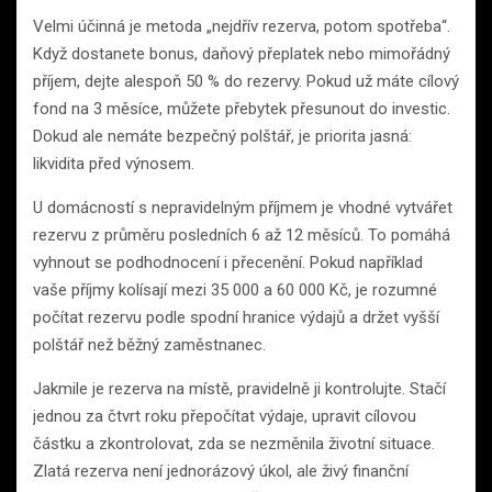
Velmi účinná je metoda „nejdřív rezerva, potom spotřeba“.
Když dostanete bonus, daňový přeplatek nebo mimořádný
příjem, dejte alespoň 50 % do rezervy. Pokud už máte cílový
fond na 3 měsíce, můžete přebytek přesunout do investic.
Dokud ale nemáte bezpečný polštář, je priorita jasná:
likvidita před výnosem.
U domácností s nepravidelným příjmem je vhodné vytvářet
rezervu z průměru posledních 6 až 12 měsíců. To pomáhá
vyhnout se podhodnocení i přecenění. Pokud například
vaše příjmy kolísají mezi 35 000 a 60 000 Kč, je rozumné
počítat rezervu podle spodní hranice výdajů a držet vyšší
polštář než běžný zaměstnanec.
Jakmile je rezerva na místě, pravidelně ji kontrolujte. Stačí
jednou za čtvrt roku přepočítat výdaje, upravit cílovou
částku a zkontrolovat, zda se nezměnila životní situace.
Zlatá rezerva není jednorázový úkol, ale živý finanční