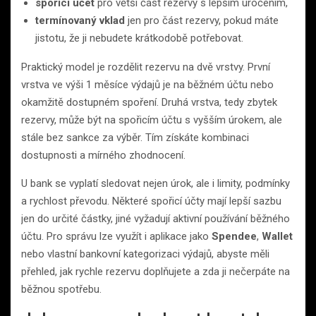
spořicí účet
pro větší část rezervy s lepším úročením,
termínovaný vklad
jen pro část rezervy, pokud máte
jistotu, že ji nebudete krátkodobě potřebovat.
Praktický model je rozdělit rezervu na dvě vrstvy. První
vrstva ve výši 1 měsíce výdajů je na běžném účtu nebo
okamžitě dostupném spoření. Druhá vrstva, tedy zbytek
rezervy, může být na spořicím účtu s vyšším úrokem, ale
stále bez sankce za výběr. Tím získáte kombinaci
dostupnosti a mírného zhodnocení.
U bank se vyplatí sledovat nejen úrok, ale i limity, podmínky
a rychlost převodu. Některé spořicí účty mají lepší sazbu
jen do určité částky, jiné vyžadují aktivní používání běžného
účtu. Pro správu lze využít i aplikace jako
Spendee
,
Wallet
nebo vlastní bankovní kategorizaci výdajů, abyste měli
přehled, jak rychle rezervu doplňujete a zda ji nečerpáte na
běžnou spotřebu.