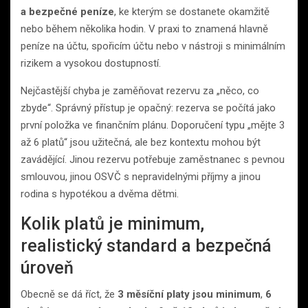
a bezpečné peníze
, ke kterým se dostanete okamžitě
nebo během několika hodin. V praxi to znamená hlavně
peníze na účtu, spořicím účtu nebo v nástroji s minimálním
rizikem a vysokou dostupností.
Nejčastější chyba je zaměňovat rezervu za „něco, co
zbyde“. Správný přístup je opačný: rezerva se počítá jako
první položka ve finančním plánu. Doporučení typu „mějte 3
až 6 platů“ jsou užitečná, ale bez kontextu mohou být
zavádějící. Jinou rezervu potřebuje zaměstnanec s pevnou
smlouvou, jinou OSVČ s nepravidelnými příjmy a jinou
rodina s hypotékou a dvěma dětmi.
Kolik platů je minimum,
realistický standard a bezpečná
úroveň
Obecně se dá říct, že
3 měsíční platy jsou minimum
,
6