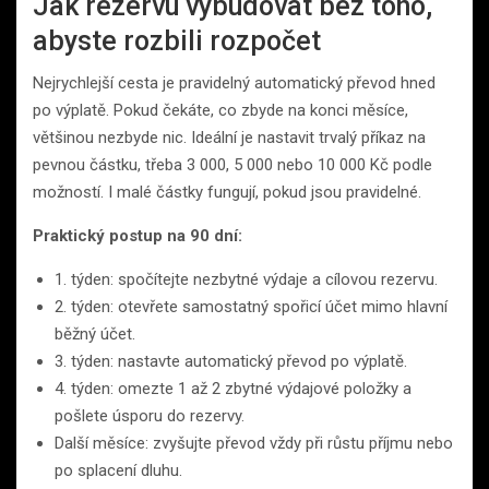
Jak rezervu vybudovat bez toho,
abyste rozbili rozpočet
Nejrychlejší cesta je pravidelný automatický převod hned
po výplatě. Pokud čekáte, co zbyde na konci měsíce,
většinou nezbyde nic. Ideální je nastavit trvalý příkaz na
pevnou částku, třeba 3 000, 5 000 nebo 10 000 Kč podle
možností. I malé částky fungují, pokud jsou pravidelné.
Praktický postup na 90 dní:
1. týden: spočítejte nezbytné výdaje a cílovou rezervu.
2. týden: otevřete samostatný spořicí účet mimo hlavní
běžný účet.
3. týden: nastavte automatický převod po výplatě.
4. týden: omezte 1 až 2 zbytné výdajové položky a
pošlete úsporu do rezervy.
Další měsíce: zvyšujte převod vždy při růstu příjmu nebo
po splacení dluhu.