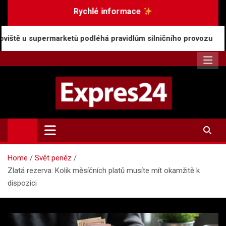
Skip
Rychlé informace
to
content
etů podléhá pravidlům silničního provozu
Rostouc
Expres24.cz
Rychlé zprávy po celý den
Home
Svět peněz
Zlatá rezerva: Kolik měsíčních platů musíte mít okamžitě k
dispozici