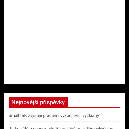
Nejnovější příspěvky
Small talk zvyšuje pracovní výkon, tvrdí výzkumy
Parkoviště u supermarketů podléhá pravidlům silničního