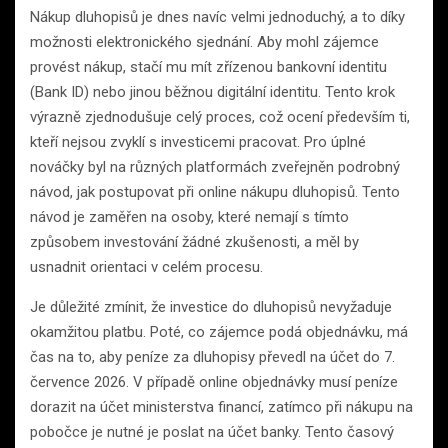
Nákup dluhopisů je dnes navíc velmi jednoduchý, a to díky
možnosti elektronického sjednání. Aby mohl zájemce
provést nákup, stačí mu mít zřízenou bankovní identitu
(Bank ID) nebo jinou běžnou digitální identitu. Tento krok
výrazně zjednodušuje celý proces, což ocení především ti,
kteří nejsou zvyklí s investicemi pracovat. Pro úplné
nováčky byl na různých platformách zveřejněn podrobný
návod, jak postupovat při online nákupu dluhopisů. Tento
návod je zaměřen na osoby, které nemají s tímto
způsobem investování žádné zkušenosti, a měl by
usnadnit orientaci v celém procesu.
Je důležité zmínit, že investice do dluhopisů nevyžaduje
okamžitou platbu. Poté, co zájemce podá objednávku, má
čas na to, aby peníze za dluhopisy převedl na účet do 7.
července 2026. V případě online objednávky musí peníze
dorazit na účet ministerstva financí, zatímco při nákupu na
pobočce je nutné je poslat na účet banky. Tento časový