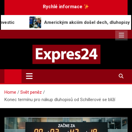
Skip
Rychlé informace
to
content
Americkým akciím došel dech, dluhopisy zaznamenaly pok
Expres24.cz
Rychlé zprávy po celý den
Home
Svět peněz
Konec termínu pro nákup dluhopisů od Schillerové se blíží