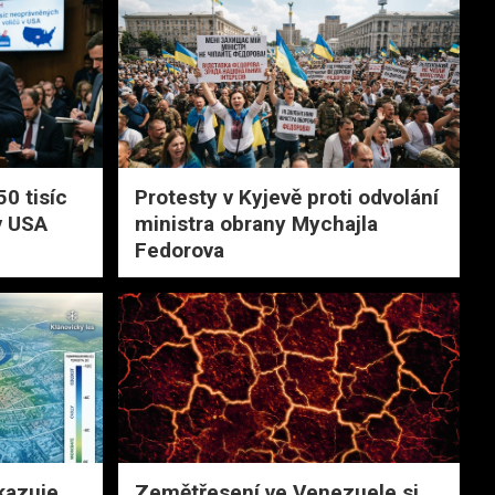
50 tisíc
Protesty v Kyjevě proti odvolání
v USA
ministra obrany Mychajla
Fedorova
kazuje
Zemětřesení ve Venezuele si