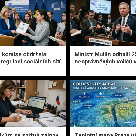
 komise obdržela
Ministr Mullin odhalil 2
regulaci sociálních sítí
neoprávněných voličů 
íkům se snižují zálohy
Teplotní mapa Prahy u