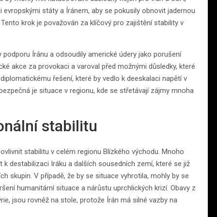
zi evropskými státy a Íránem, aby se pokusily obnovit jadernou
ento krok je považován za klíčový pro zajištění stability v
ily podporu Íránu a odsoudily americké údery jako porušení
cké akce za provokaci a varoval před možnými důsledky, které
 a diplomatickému řešení, které by vedlo k deeskalaci napětí v
ebezpečná je situace v regionu, kde se střetávají zájmy mnoha
nální stabilitu
 ovlivnit stabilitu v celém regionu Blízkého východu. Mnoho
 k destabilizaci Iráku a dalších sousedních zemí, které se již
h skupin. V případě, že by se situace vyhrotila, mohly by se
oršení humanitární situace a nárůstu uprchlických krizí. Obavy z
rie, jsou rovněž na stole, protože Írán má silné vazby na