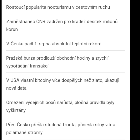
Rostoucí popularita nocturismu v cestovním ruchu
Zaměstnanec ČNB zadržen pro krádež desítek milionů
korun
V Česku padl 1. srpna absolutní teplotní rekord
Pražská burza prodlouží obchodní hodiny a zrychlí
vypořádání transakcí
V USA vlastní bitcoiny více dospělých než zlato, ukazují
nová data
Omezení výdejních boxů narůstá, plošná pravidla byly
vyškrtány
Přes Česko přešla studená fronta, přinesla silný vítr a
polámané stromy