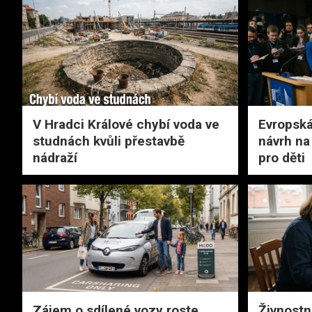
V Hradci Králové chybí voda ve
Evropská
studnách kvůli přestavbě
návrh na 
nádraží
pro děti
Zájem o sdílené vozy roste,
Živnostn