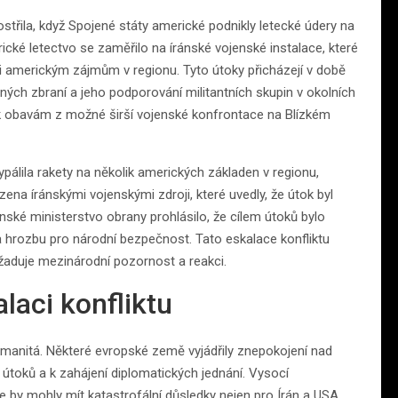
třila, když Spojené státy americké podnikly letecké údery na
ické letectvo se zaměřilo na íránské vojenské instalace, které
ti americkým zájmům v regionu. Tyto útoky přicházejí v době
ných zbraní a jeho podporování militantních skupin v okolních
o k obavám z možné širší vojenské konfrontace na Blízkém
pálila rakety na několik amerických základen v regionu,
zena íránskými vojenskými zdroji, které uvedly, že útok byl
ské ministerstvo obrany prohlásilo, že cílem útoků bylo
a hrozbu pro národní bezpečnost. Tato eskalace konfliktu
yžaduje mezinárodní pozornost a reakci.
laci konfliktu
zmanitá. Některé evropské země vyjádřily znepokojení nad
 útoků a k zahájení diplomatických jednání. Vysocí
ce by mohly mít katastrofální důsledky nejen pro Írán a USA,