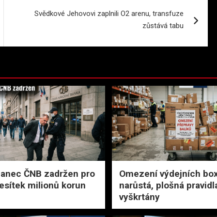
Svědkové Jehovovi zaplnili O2 arenu, transfuze
zůstává tabu
anec ČNB zadržen pro
Omezení výdejních bo
esítek milionů korun
narůstá, plošná pravidl
vyškrtány