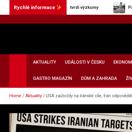
Skip
Rychlé informace
šuje pracovní výkon, tvrdí výzkumy
Parkoviště u s
to
content
AKTUALITY
UDÁLOSTI V ČESKU
EKONOMI
GASTRO MAGAZÍN
DŮM A ZAHRADA
ŽI
Home
Aktuality
USA zaútočily na íránské cíle, Írán odpověd