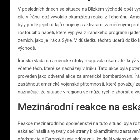
V posledních dnech se situace na Blízkém východě opět vyos
cíle v Íránu, což vyvolalo okamžitou reakci z Teheránu. Amer
byly podle jejich údajů spojeny s aktivitami zaměřenými pro
rostoucího napětí, které vyplývá z íránského programu jader
zemích, jako je Irák a Sýrie. V důsledku těchto úderů došl
východě.
Íránská vláda na americké útoky reagovala okamžitě, když vy
včetně těch, které se nacházejí v Iráku. Tato akce byla potvr
proveden jako odvetná akce za americké bombardování. Írán
zasáhnout americké vojenské přítomnosti, které považují z
naznačuje, že situace v regionu se může rychle zhoršit a v
Mezinárodní reakce na eska
Reakce mezinárodního společenství na tuto situaci byla ro
eskalací násilí a vyzvaly obě strany k okamžitému zastavení
představitelé Evropské unie zdůraznili, že další vojenské ak