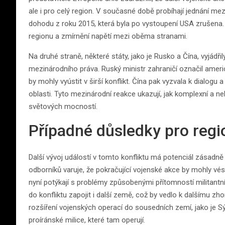
ale i pro celý region. V současné době probíhají jednání me
dohodu z roku 2015, která byla po vystoupení USA zrušena. T
regionu a zmírnění napětí mezi oběma stranami.
Na druhé straně, některé státy, jako je Rusko a Čína, vyjádř
mezinárodního práva. Ruský ministr zahraničí označil ameri
by mohly vyústit v širší konflikt. Čína pak vyzvala k dialogu
oblasti. Tyto mezinárodní reakce ukazují, jak komplexní a n
světových mocností.
Případné důsledky pro regio
Další vývoj událostí v tomto konfliktu má potenciál zásadně
odborníků varuje, že pokračující vojenské akce by mohly vést
nyní potýkají s problémy způsobenými přítomností militantníc
do konfliktu zapojit i další země, což by vedlo k dalšímu zh
rozšíření vojenských operací do sousedních zemí, jako je Sý
proíránské milice, které tam operují.