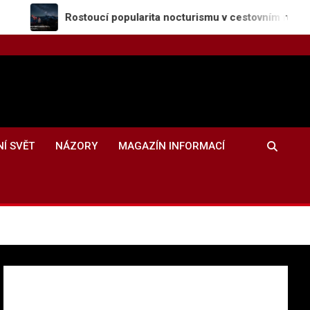
Rostoucí popularita nocturismu v cestovním ruchu
NÍ SVĚT
NÁZORY
MAGAZÍN INFORMACÍ