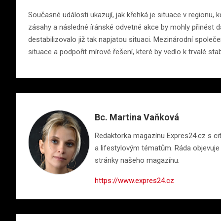
Současné události ukazují, jak křehká je situace v regionu,
zásahy a následné íránské odvetné akce by mohly přinést další
destabilizovalo již tak napjatou situaci. Mezinárodní společe
situace a podpořit mírové řešení, které by vedlo k trvalé stab
Bc. Martina Vaňková
Redaktorka magazínu Expres24.cz s citem
a lifestylovým tématům. Ráda objevuje n
stránky našeho magazínu.
https://www.expres24.cz