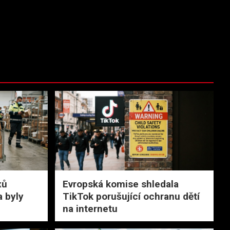
xů
Evropská komise shledala
a byly
TikTok porušující ochranu dětí
na internetu