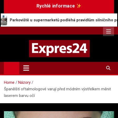
Skip
Rychlé informace
to
content
ě u supermarketů podléhá pravidlům silničního provozu
Expres24.cz
Rychlé zprávy po celý den
Home
Názory
Španělští oftalmologové varují před módním výstřelkem měnit
laserem barvu očí