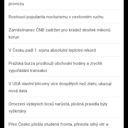
provozu
Rostoucí popularita nocturismu v cestovním ruchu
Zaměstnanec ČNB zadržen pro krádež desítek milionů
korun
V Česku padl 1. srpna absolutní teplotní rekord
Pražská burza prodlouží obchodní hodiny a zrychlí
vypořádání transakcí
V USA vlastní bitcoiny více dospělých než zlato, ukazují
nová data
Omezení výdejních boxů narůstá, plošná pravidla byly
vyškrtány
Přes Česko přešla studená fronta, přinesla silný vítr a