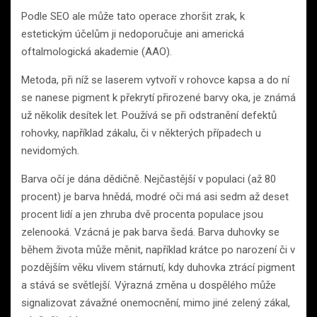
Podle SEO ale může tato operace zhoršit zrak, k
estetickým účelům ji nedoporučuje ani americká
oftalmologická akademie (AAO).
Metoda, při níž se laserem vytvoří v rohovce kapsa a do ní
se nanese pigment k překrytí přirozené barvy oka, je známá
už několik desítek let. Používá se při odstranění defektů
rohovky, například zákalu, či v některých případech u
nevidomých.
Barva očí je dána dědičně. Nejčastější v populaci (až 80
procent) je barva hnědá, modré oči má asi sedm až deset
procent lidí a jen zhruba dvě procenta populace jsou
zelenooká. Vzácná je pak barva šedá. Barva duhovky se
během života může měnit, například krátce po narození či v
pozdějším věku vlivem stárnutí, kdy duhovka ztrácí pigment
a stává se světlejší. Výrazná změna u dospělého může
signalizovat závažné onemocnění, mimo jiné zelený zákal,