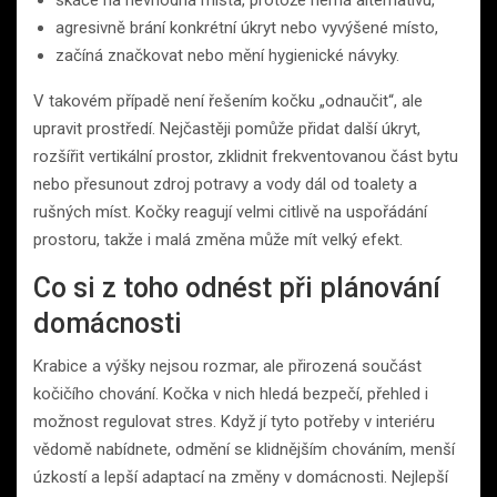
agresivně brání konkrétní úkryt nebo vyvýšené místo,
začíná značkovat nebo mění hygienické návyky.
V takovém případě není řešením kočku „odnaučit“, ale
upravit prostředí. Nejčastěji pomůže přidat další úkryt,
rozšířit vertikální prostor, zklidnit frekventovanou část bytu
nebo přesunout zdroj potravy a vody dál od toalety a
rušných míst. Kočky reagují velmi citlivě na uspořádání
prostoru, takže i malá změna může mít velký efekt.
Co si z toho odnést při plánování
domácnosti
Krabice a výšky nejsou rozmar, ale přirozená součást
kočičího chování. Kočka v nich hledá bezpečí, přehled i
možnost regulovat stres. Když jí tyto potřeby v interiéru
vědomě nabídnete, odmění se klidnějším chováním, menší
úzkostí a lepší adaptací na změny v domácnosti. Nejlepší