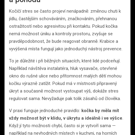
Kočičí stres se často projeví nenápadně: změnou chuti k
jídlu, častějším schováváním, značkováním, přehnanou
ostražitostí nebo agresivitou při kontaktu. Pokud kočka
nemá možnost úniku a kontroly prostoru, zvyšuje se
pravděpodobnost, že bude reagovat obranně. Krabice a
vyvýšená místa fungují jako jednoduchý nástroj prevence.
To je důležité i při běžných situacích, které lidé podceňují.
Například návštěva instalatéra, hluk vysavače, otevřené
okno do rušné ulice nebo přítomnost malých dětí mohou
kočku výrazně zatížit. Pokud má v místnosti připravený
úkryt a současně možnost vystoupat výš, dokáže stres
regulovat sama. Nevyžaduje pak tolik zásahů od člověka.
V praxi funguje jednoduché pravidlo:
kočka by měla mít
vždy možnost být v klidu, v úkrytu a ideálně i ve výšce
.
Když jí tyto možnosti chybí, často si je vytvoří sama —
například na nevhodných místech v kuchyni, na horních