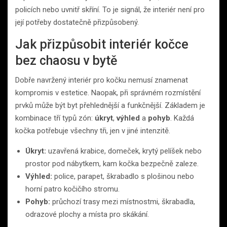
policích nebo uvnitř skříní. To je signál, že interiér není pro
její potřeby dostatečně přizpůsobený.
Jak přizpůsobit interiér kočce
bez chaosu v bytě
Dobře navržený interiér pro kočku nemusí znamenat
kompromis v estetice. Naopak, při správném rozmístění
prvků může být byt přehlednější a funkčnější. Základem je
kombinace tří typů zón:
úkryt
,
výhled
a
pohyb
. Každá
kočka potřebuje všechny tři, jen v jiné intenzitě.
Úkryt:
uzavřená krabice, domeček, krytý pelíšek nebo
prostor pod nábytkem, kam kočka bezpečně zaleze.
Výhled:
police, parapet, škrabadlo s plošinou nebo
horní patro kočičího stromu.
Pohyb:
průchozí trasy mezi místnostmi, škrabadla,
odrazové plochy a místa pro skákání.