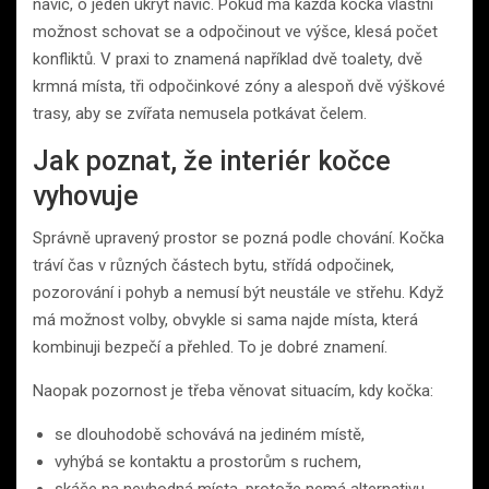
navíc, o jeden úkryt navíc. Pokud má každá kočka vlastní
možnost schovat se a odpočinout ve výšce, klesá počet
konfliktů. V praxi to znamená například dvě toalety, dvě
krmná místa, tři odpočinkové zóny a alespoň dvě výškové
trasy, aby se zvířata nemusela potkávat čelem.
Jak poznat, že interiér kočce
vyhovuje
Správně upravený prostor se pozná podle chování. Kočka
tráví čas v různých částech bytu, střídá odpočinek,
pozorování i pohyb a nemusí být neustále ve střehu. Když
má možnost volby, obvykle si sama najde místa, která
kombinuji bezpečí a přehled. To je dobré znamení.
Naopak pozornost je třeba věnovat situacím, kdy kočka:
se dlouhodobě schovává na jediném místě,
vyhýbá se kontaktu a prostorům s ruchem,
skáče na nevhodná místa, protože nemá alternativu,