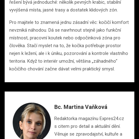
řešení bývá jednoduché: několik pevných krabic, stabilní
vyvýšená místa, jasné trasy a dostatek klidových zón.
Pro majitele to znamená jednu zásadní věc: kočičí komfort
nevzniká náhodou. Dá se navrhnout stejně jako funkční
místnost, pracovní koutek nebo odpočinková zóna pro
člověka. Stačí myslet na to, že kočka potřebuje prostor
nejen k ležení, ale i k úniku, pozorování a kontrole vlastního
teritoria. Když to interiér umožní, většina „záhadného“
kočičího chování začne dávat velmi praktický smysl.
Bc. Martina Vaňková
Redaktorka magazínu Expres24.cz
s citem pro detail a aktuální dění.
Věnuje se zpravodajství, kultuře a