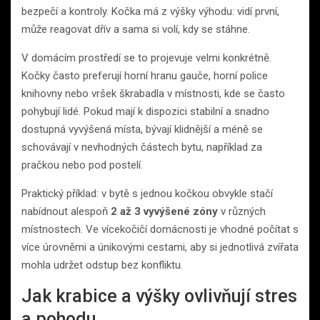
bezpečí a kontroly. Kočka má z výšky výhodu: vidí první,
může reagovat dřív a sama si volí, kdy se stáhne.
V domácím prostředí se to projevuje velmi konkrétně.
Kočky často preferují horní hranu gauče, horní police
knihovny nebo vršek škrabadla v místnosti, kde se často
pohybují lidé. Pokud mají k dispozici stabilní a snadno
dostupná vyvýšená místa, bývají klidnější a méně se
schovávají v nevhodných částech bytu, například za
pračkou nebo pod postelí.
Praktický příklad: v bytě s jednou kočkou obvykle stačí
nabídnout alespoň
2 až 3 vyvýšené zóny
v různých
místnostech. Ve vícekočičí domácnosti je vhodné počítat s
více úrovněmi a únikovými cestami, aby si jednotlivá zvířata
mohla udržet odstup bez konfliktu.
Jak krabice a výšky ovlivňují stres
a pohodu