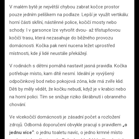
V malém bytě je největší chybou zabrat kočce prostor
pouze jedním pelíškem na podlaze. Lepší je využít vertikálu:
horní části skříní, nástěnné police, kočičí mosty nebo
schody. I v garsonce lze vytvořit dvou- až třístupňovou
kočičí trasu, která nezasahuje do běžného provozu
domácnosti. Kočka pak není nucena ležet uprostřed
místnosti, kde jí lidé neustále překážejí.
V rodinách s dětmi pomáhá nastavit jasná pravidla. Kočka
potřebuje místo, kam dítě nesmí. Ideální je vyvýšený
odpočinkový bod nebo pokojová zóna, kde má zvíře klid.
Děti by měly vědět, že kočku nebudí, když je v krabici nebo
na horní polici. Tím se snižuje riziko škrábnutí i obranného
chování.
Ve vícekočičí domácnosti je zásadní počet a rozložení
zdrojů. Odborná doporučení obvykle pracují s pravidlem
„o
jednu více“
: o jednu toaletu navíc, o jedno krmné místo