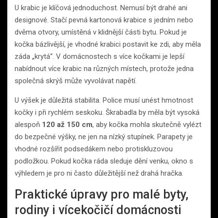
U krabic je klíčová jednoduchost. Nemusí být drahé ani
designové. Stačí pevná kartonová krabice s jedním nebo
dvěma otvory, umístěná v klidnější části bytu. Pokud je
kočka bázlivější, je vhodné krabici postavit ke zdi, aby měla
záda „krytá“. V domácnostech s více kočkami je lepší
nabídnout více krabic na různých místech, protože jedna
společná skrýš může vyvolávat napětí.
U výšek je důležitá stabilita. Police musí unést hmotnost
kočky i při rychlém seskoku. Škrabadla by měla být vysoká
alespoň
120 až 150 cm
, aby kočka mohla skutečně vylézt
do bezpečné výšky, ne jen na nízký stupínek. Parapety je
vhodné rozšířit podsedákem nebo protiskluzovou
podložkou. Pokud kočka ráda sleduje dění venku, okno s
výhledem je pro ni často důležitější než drahá hračka.
Praktické úpravy pro malé byty,
rodiny i vícekočičí domácnosti