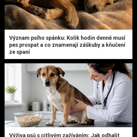
Význam psího spánku: Kolik hodin denně musí
pes prospat a co znamenají záškuby a kňučení
ze spaní
Výživa psů s citlivým zažíváním: Jak odhalit