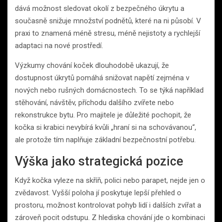
dává možnost sledovat okolí z bezpečného úkrytu a
současně snižuje množství podnětů, které na ni působí. V
praxi to znamená méně stresu, méně nejistoty a rychlejší
adaptaci na nové prostředí.
Výzkumy chování koček dlouhodobě ukazují, že
dostupnost úkrytů pomáhá snižovat napětí zejména v
nových nebo rušných domácnostech. To se týká například
stěhování, návštěv, příchodu dalšího zvířete nebo
rekonstrukce bytu. Pro majitele je důležité pochopit, že
kočka si krabici nevybírá kvůli „hraní si na schovávanou“,
ale protože tím naplňuje základní bezpečnostní potřebu.
Výška jako strategická pozice
Když kočka vyleze na skříň, polici nebo parapet, nejde jen o
zvědavost. Vyšší poloha jí poskytuje lepší přehled o
prostoru, možnost kontrolovat pohyb lidí i dalších zvířat a
zároveň pocit odstupu. Z hlediska chování jde o kombinaci