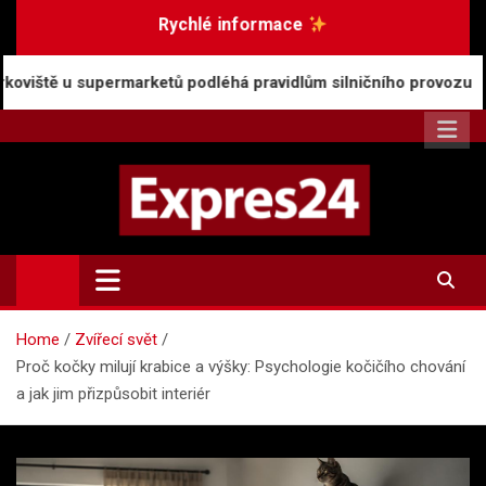
Skip
Rychlé informace
to
content
ermarketů podléhá pravidlům silničního provozu
R
Expres24.cz
Rychlé zprávy po celý den
Home
Zvířecí svět
Proč kočky milují krabice a výšky: Psychologie kočičího chování
a jak jim přizpůsobit interiér