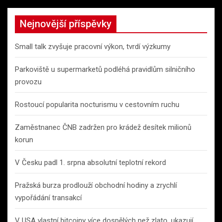
Nejnovější příspěvky
Small talk zvyšuje pracovní výkon, tvrdí výzkumy
Parkoviště u supermarketů podléhá pravidlům silničního
provozu
Rostoucí popularita nocturismu v cestovním ruchu
Zaměstnanec ČNB zadržen pro krádež desítek milionů
korun
V Česku padl 1. srpna absolutní teplotní rekord
Pražská burza prodlouží obchodní hodiny a zrychlí
vypořádání transakcí
V USA vlastní bitcoiny více dospělých než zlato, ukazují