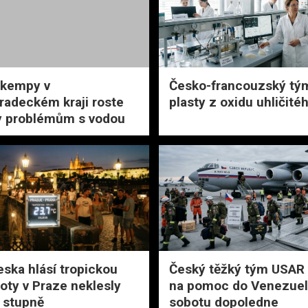
 kempy v
Česko-francouzský tým 
radeckém kraji roste
plasty z oxidu uhličité
y problémům s vodou
eska hlásí tropickou
Český těžký tým USAR 
loty v Praze neklesly
na pomoc do Venezuel
 stupně
sobotu dopoledne