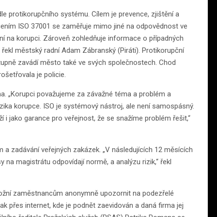
le protikorupčního systému. Cílem je prevence, zjištění a
načením ISO 37001 se zaměřuje mimo jiné na odpovědnost ve
ní na korupci. Zároveň zohledňuje informace o případných
 řekl městský radní Adam Zábranský (Piráti). Protikorupční
upně zavádí město také ve svých společnostech. Chod
šetřovala je policie.
ma. „Korupci považujeme za závažné téma a problém a
zika korupce. ISO je systémový nástroj, ale není samospásný.
í i jako garance pro veřejnost, že se snažíme problém řešit,“
 a zadávání veřejných zakázek. „V následujících 12 měsících
y na magistrátu odpovídají normě, a analýzu rizik,“ řekl
 umožní zaměstnancům anonymně upozornit na podezřelé
 tak přes internet, kde je podnět zaevidován a daná firma jej