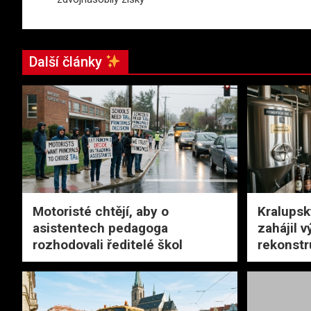
příspěvek
Další články
Motoristé chtějí, aby o
Kralupsk
asistentech pedagoga
zahájil v
rozhodovali ředitelé škol
rekonstr