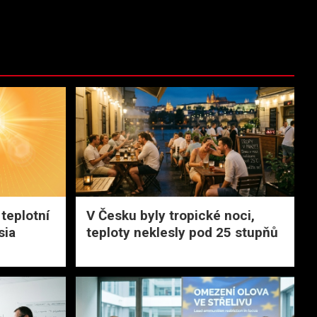
teplotní
V Česku byly tropické noci,
sia
teploty neklesly pod 25 stupňů