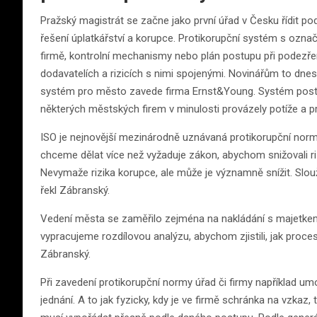
Pražský magistrát se začne jako první úřad v Česku řídit pod
řešení úplatkářství a korupce. Protikorupční systém s oz
firmě, kontrolní mechanismy nebo plán postupu při podezře
dodavatelích a rizicích s nimi spojenými. Novinářům to dnes
systém pro město zavede firma Ernst&Young. Systém post
některých městských firem v minulosti provázely potíže a pro
ISO je nejnovější mezinárodně uznávaná protikorupční nor
chceme dělat více než vyžaduje zákon, abychom snižovali ri
Nevymaže rizika korupce, ale může je významně snížit. Slouž
řekl Zábranský.
Vedení města se zaměřilo zejména na nakládání s majetkem
vypracujeme rozdílovou analýzu, abychom zjistili, jak proces
Zábranský.
Při zavedení protikorupční normy úřad či firmy například
jednání. A to jak fyzicky, kdy je ve firmě schránka na vzkaz,