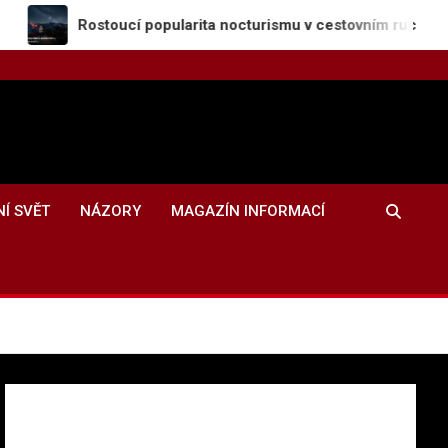
ostoucí popularita nocturismu v cestovním ruchu
NÍ SVĚT
NÁZORY
MAGAZÍN INFORMACÍ