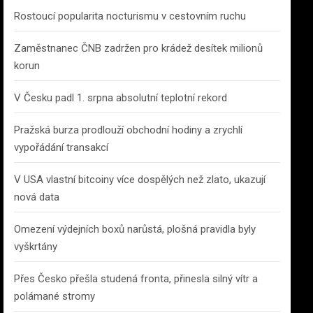
Rostoucí popularita nocturismu v cestovním ruchu
Zaměstnanec ČNB zadržen pro krádež desítek milionů
korun
V Česku padl 1. srpna absolutní teplotní rekord
Pražská burza prodlouží obchodní hodiny a zrychlí
vypořádání transakcí
V USA vlastní bitcoiny více dospělých než zlato, ukazují
nová data
Omezení výdejních boxů narůstá, plošná pravidla byly
vyškrtány
Přes Česko přešla studená fronta, přinesla silný vítr a
polámané stromy