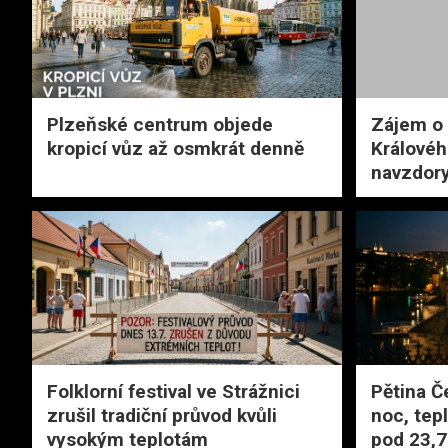
Plzeňské centrum objede
Zájem o
kropicí vůz až osmkrát denně
Královéh
navzdor
Folklorní festival ve Strážnici
Pětina Č
zrušil tradiční průvod kvůli
noc, tep
vysokým teplotám
pod 23,7