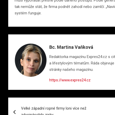
musí vypořádat přesně podle daného postupu. Podle generá
tak nemůže stát, že firma podnět zahodí nebo zamlčí. „Nav
systém funguje.
Bc. Martina Vaňková
Redaktorka magazínu Expres24.cz s citem
a lifestylovým tématům. Ráda objevuje n
stránky našeho magazínu.
https://www.expres24.cz
Navigace
Velké západní ropné firmy loni více než
pro
zdvojnásobily zisky