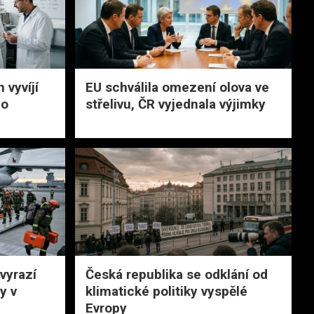
vyvíjí
EU schválila omezení olova ve
ho
střelivu, ČR vyjednala výjimky
vyrazí
Česká republika se odklání od
y v
klimatické politiky vyspělé
Evropy