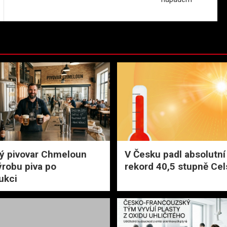
ý pivovar Chmeloun
V Česku padl absolutní 
ýrobu piva po
rekord 40,5 stupně Cel
ukci