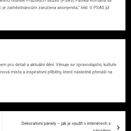
lního ředitele Pražských služeb (PSAS) Patrika Romana se
íc je zaměstnancům zaručena anonymita,“ řekl. V PSAS již
 pro detail a aktuální dění. Věnuje se zpravodajství, kultuře
ová místa a inspirativní příběhy, které následně přenáší na
Dekorativní panely – jak je využít v interiérech s
nápadem