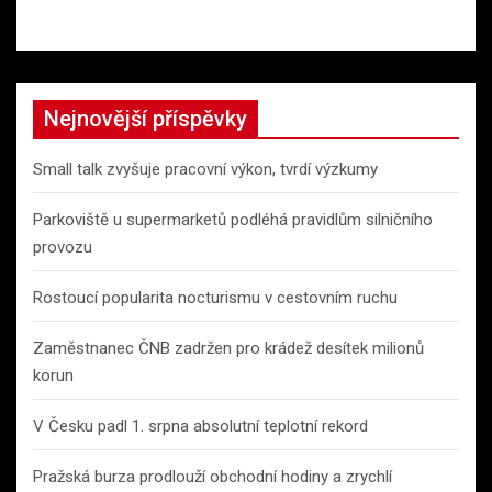
Nejnovější příspěvky
Small talk zvyšuje pracovní výkon, tvrdí výzkumy
Parkoviště u supermarketů podléhá pravidlům silničního
provozu
Rostoucí popularita nocturismu v cestovním ruchu
Zaměstnanec ČNB zadržen pro krádež desítek milionů
korun
V Česku padl 1. srpna absolutní teplotní rekord
Pražská burza prodlouží obchodní hodiny a zrychlí