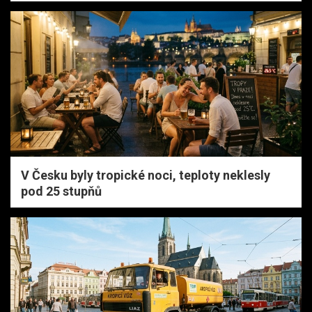
V Česku byly tropické noci, teploty neklesly
pod 25 stupňů