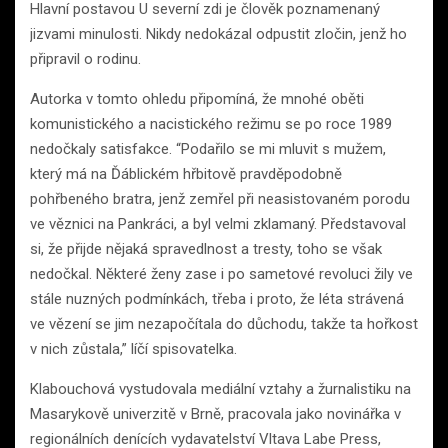
Hlavní postavou U severní zdi je člověk poznamenaný
jizvami minulosti. Nikdy nedokázal odpustit zločin, jenž ho
připravil o rodinu.
Autorka v tomto ohledu připomíná, že mnohé oběti
komunistického a nacistického režimu se po roce 1989
nedočkaly satisfakce. “Podařilo se mi mluvit s mužem,
který má na Ďáblickém hřbitově pravděpodobně
pohřbeného bratra, jenž zemřel při neasistovaném porodu
ve věznici na Pankráci, a byl velmi zklamaný. Představoval
si, že přijde nějaká spravedlnost a tresty, toho se však
nedočkal. Některé ženy zase i po sametové revoluci žily ve
stále nuzných podmínkách, třeba i proto, že léta strávená
ve vězení se jim nezapočítala do důchodu, takže ta hořkost
v nich zůstala,” líčí spisovatelka.
Klabouchová vystudovala mediální vztahy a žurnalistiku na
Masarykově univerzitě v Brně, pracovala jako novinářka v
regionálních denících vydavatelství Vltava Labe Press,