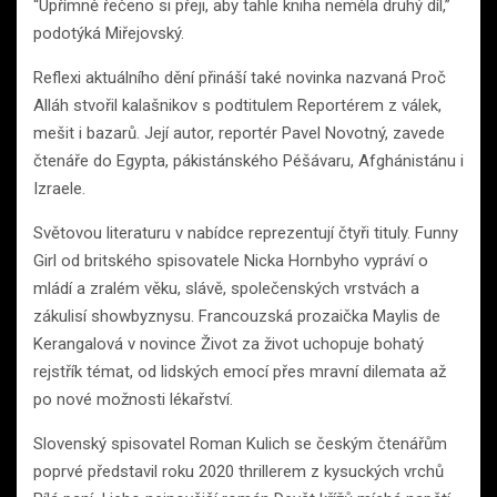
“Upřímně řečeno si přeji, aby tahle kniha neměla druhý díl,”
podotýká Miřejovský.
Reflexi aktuálního dění přináší také novinka nazvaná Proč
Alláh stvořil kalašnikov s podtitulem Reportérem z válek,
mešit i bazarů. Její autor, reportér Pavel Novotný, zavede
čtenáře do Egypta, pákistánského Péšávaru, Afghánistánu i
Izraele.
Světovou literaturu v nabídce reprezentují čtyři tituly. Funny
Girl od britského spisovatele Nicka Hornbyho vypráví o
mládí a zralém věku, slávě, společenských vrstvách a
zákulisí showbyznysu. Francouzská prozaička Maylis de
Kerangalová v novince Život za život uchopuje bohatý
rejstřík témat, od lidských emocí přes mravní dilemata až
po nové možnosti lékařství.
Slovenský spisovatel Roman Kulich se českým čtenářům
poprvé představil roku 2020 thrillerem z kysuckých vrchů