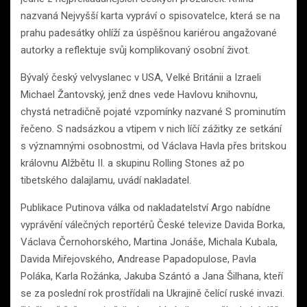
nazvaná Nejvyšší karta vypráví o spisovatelce, která se na
prahu padesátky ohlíží za úspěšnou kariérou angažované
autorky a reflektuje svůj komplikovaný osobní život.
Bývalý český velvyslanec v USA, Velké Británii a Izraeli
Michael Žantovský, jenž dnes vede Havlovu knihovnu,
chystá netradičně pojaté vzpomínky nazvané S prominutím
řečeno. S nadsázkou a vtipem v nich líčí zážitky ze setkání
s významnými osobnostmi, od Václava Havla přes britskou
královnu Alžbětu II. a skupinu Rolling Stones až po
tibetského dalajlamu, uvádí nakladatel.
Publikace Putinova válka od nakladatelství Argo nabídne
vyprávění válečných reportérů České televize Davida Borka,
Václava Černohorského, Martina Jonáše, Michala Kubala,
Davida Miřejovského, Andrease Papadopulose, Pavla
Poláka, Karla Rožánka, Jakuba Szántó a Jana Šilhana, kteří
se za poslední rok prostřídali na Ukrajině čelící ruské invazi.