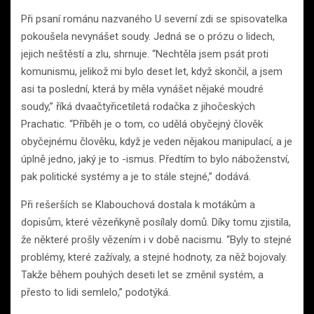
Při psaní románu nazvaného U severní zdi se spisovatelka
pokoušela nevynášet soudy. Jedná se o prózu o lidech,
jejich neštěstí a zlu, shrnuje. “Nechtěla jsem psát proti
komunismu, jelikož mi bylo deset let, když skončil, a jsem
asi ta poslední, která by měla vynášet nějaké moudré
soudy,” říká dvaačtyřicetiletá rodačka z jihočeských
Prachatic. “Příběh je o tom, co udělá obyčejný člověk
obyčejnému člověku, když je veden nějakou manipulací, a je
úplně jedno, jaký je to -ismus. Předtím to bylo náboženství,
pak politické systémy a je to stále stejné,” dodává.
Při rešerších se Klabouchová dostala k motákům a
dopisům, které vězeňkyně posílaly domů. Díky tomu zjistila,
že některé prošly vězením i v době nacismu. “Byly to stejné
problémy, které zažívaly, a stejné hodnoty, za něž bojovaly.
Takže během pouhých deseti let se změnil systém, a
přesto to lidi semlelo,” podotýká.