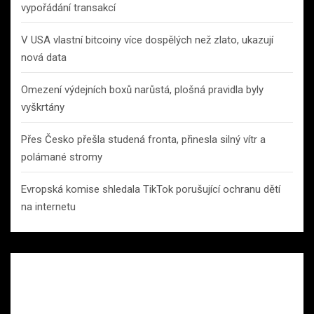
vypořádání transakcí
V USA vlastní bitcoiny více dospělých než zlato, ukazují
nová data
Omezení výdejních boxů narůstá, plošná pravidla byly
vyškrtány
Přes Česko přešla studená fronta, přinesla silný vítr a
polámané stromy
Evropská komise shledala TikTok porušující ochranu dětí
na internetu