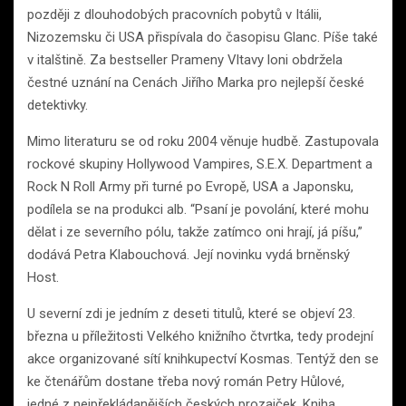
později z dlouhodobých pracovních pobytů v Itálii,
Nizozemsku či USA přispívala do časopisu Glanc. Píše také
v italštině. Za bestseller Prameny Vltavy loni obdržela
čestné uznání na Cenách Jiřího Marka pro nejlepší české
detektivky.
Mimo literaturu se od roku 2004 věnuje hudbě. Zastupovala
rockové skupiny Hollywood Vampires, S.E.X. Department a
Rock N Roll Army při turné po Evropě, USA a Japonsku,
podílela se na produkci alb. “Psaní je povolání, které mohu
dělat i ze severního pólu, takže zatímco oni hrají, já píšu,”
dodává Petra Klabouchová. Její novinku vydá brněnský
Host.
U severní zdi je jedním z deseti titulů, které se objeví 23.
března u příležitosti Velkého knižního čtvrtka, tedy prodejní
akce organizované sítí knihkupectví Kosmas. Tentýž den se
ke čtenářům dostane třeba nový román Petry Hůlové,
jedné z nejpřekládanějších českých prozaiček. Kniha