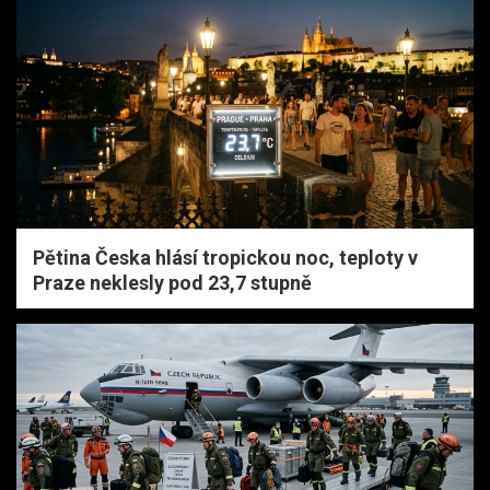
Pětina Česka hlásí tropickou noc, teploty v
Praze neklesly pod 23,7 stupně