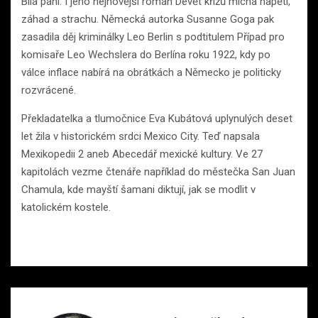
Bílá paní. I jeho nejnovější román Devět křížů míchá napětí,
záhad a strachu. Německá autorka Susanne Goga pak
zasadila děj kriminálky Leo Berlin s podtitulem Případ pro
komisaře Leo Wechslera do Berlína roku 1922, kdy po
válce inflace nabírá na obrátkách a Německo je politicky
rozvrácené.
Překladatelka a tlumočnice Eva Kubátová uplynulých deset
let žila v historickém srdci Mexico City. Teď napsala
Mexikopedii 2 aneb Abecedář mexické kultury. Ve 27
kapitolách vezme čtenáře například do městečka San Juan
Chamula, kde mayští šamani diktují, jak se modlit v
katolickém kostele.