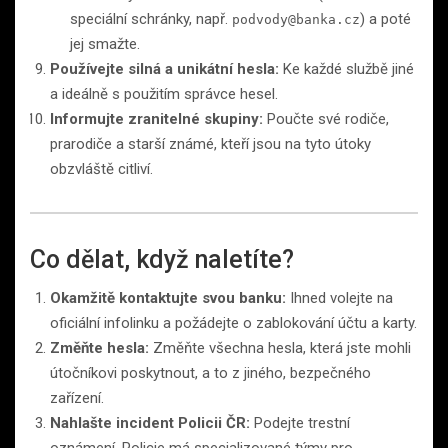
speciální schránky, např.
) a poté
podvody@banka.cz
jej smažte.
Používejte silná a unikátní hesla:
Ke každé službě jiné
a ideálně s použitím správce hesel.
Informujte zranitelné skupiny:
Poučte své rodiče,
prarodiče a starší známé, kteří jsou na tyto útoky
obzvláště citliví.
Co dělat, když naletíte?
Okamžitě kontaktujte svou banku:
Ihned volejte na
oficiální infolinku a požádejte o zablokování účtu a karty.
Změňte hesla:
Změňte všechna hesla, která jste mohli
útočníkovi poskytnout, a to z jiného, bezpečného
zařízení.
Nahlašte incident Policii ČR:
Podejte trestní
oznámení. Policie má specializované týmy pro