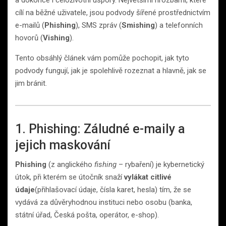
cílí na běžné uživatele, jsou podvody šířené prostřednictvím
e-mailů (
Phishing
), SMS zpráv (
Smishing
) a telefonních
hovorů (
Vishing
).
Tento obsáhlý článek vám pomůže pochopit, jak tyto
podvody fungují, jak je spolehlivě rozeznat a hlavně, jak se
jim bránit.
1. Phishing: Záludné e-maily a
jejich maskování
Phishing
(z anglického
fishing
– rybaření) je kybernetický
útok, při kterém se útočník snaží
vylákat citlivé
údaje
(přihlašovací údaje, čísla karet, hesla) tím, že se
vydává za důvěryhodnou instituci nebo osobu (banka,
státní úřad, Česká pošta, operátor, e-shop).