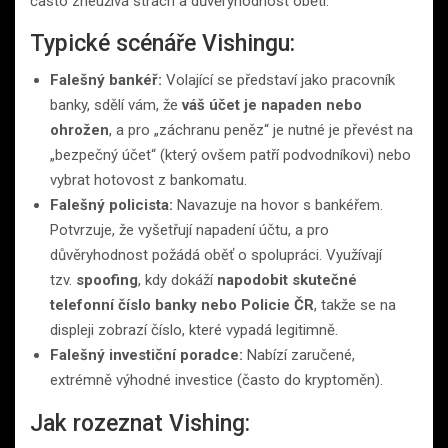
často zneužívá strach a důvěryhodnost oběti.
Typické scénáře Vishingu:
Falešný bankéř:
Volající se představí jako pracovník
banky, sdělí vám, že
váš účet je napaden nebo
ohrožen
, a pro „záchranu peněz“ je nutné je převést na
„bezpečný účet“ (který ovšem patří podvodníkovi) nebo
vybrat hotovost z bankomatu.
Falešný policista:
Navazuje na hovor s bankéřem.
Potvrzuje, že vyšetřují napadení účtu, a pro
důvěryhodnost požádá oběť o spolupráci. Využívají
tzv.
spoofing
, kdy dokáží
napodobit skutečné
telefonní číslo banky nebo Policie ČR
, takže se na
displeji zobrazí číslo, které vypadá legitimně.
Falešný investiční poradce:
Nabízí zaručené,
extrémně výhodné investice (často do kryptoměn).
Jak rozeznat Vishing: