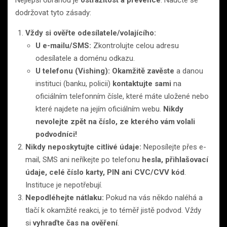
dodržovat tyto zásady:
Vždy si ověřte odesílatele/volajícího:
U e-mailu/SMS:
Zkontrolujte celou adresu
odesílatele a doménu odkazu.
U telefonu (Vishing):
Okamžitě zavěste
a danou
instituci (banku, policii)
kontaktujte sami
na
oficiálním telefonním čísle, které máte uložené nebo
které najdete na jejím oficiálním webu.
Nikdy
nevolejte zpět na číslo, ze kterého vám volali
podvodníci!
Nikdy neposkytujte citlivé údaje:
Neposílejte přes e-
mail, SMS ani neříkejte po telefonu
hesla, přihlašovací
údaje, celé číslo karty, PIN ani CVC/CVV kód
.
Instituce je nepotřebují.
Nepodléhejte nátlaku:
Pokud na vás někdo naléhá a
tlačí k okamžité reakci, je to téměř jistě podvod. Vždy
si
vyhraďte čas na ověření
.