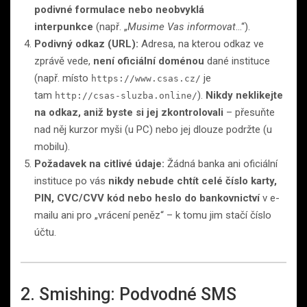
podivné formulace nebo neobvyklá
interpunkce
(např. „
Musime Vas informovat
…“).
Podivný odkaz (URL):
Adresa, na kterou odkaz ve
zprávě vede,
není oficiální doménou
dané instituce
(např. místo
je
https://www.csas.cz/
tam
).
Nikdy neklikejte
http://csas-sluzba.online/
na odkaz, aniž byste si jej zkontrolovali
– přesuňte
nad něj kurzor myši (u PC) nebo jej dlouze podržte (u
mobilu).
Požadavek na citlivé údaje:
Žádná banka ani oficiální
instituce po vás
nikdy nebude chtít celé číslo karty,
PIN, CVC/CVV kód nebo heslo do bankovnictví
v e-
mailu ani pro „vrácení peněz“ – k tomu jim stačí číslo
účtu.
2. Smishing: Podvodné SMS