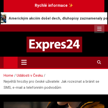
Skip
Rychlé informace
to
content
iím došel dech, dluhopisy zaznamenaly pokles v červenci
Expres24.cz
Rychlé zprávy po celý den
Home
Události v Česku
Největší hrozby pro české uživatele: Jak rozeznat a bránit se
SMS, e-mail a telefonním podvodům