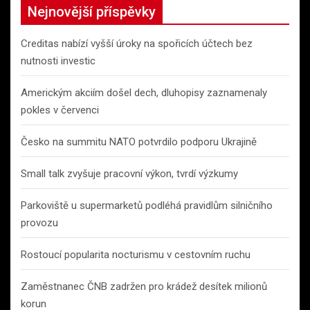
Nejnovější příspěvky
Creditas nabízí vyšší úroky na spořicích účtech bez
nutnosti investic
Americkým akciím došel dech, dluhopisy zaznamenaly
pokles v červenci
Česko na summitu NATO potvrdilo podporu Ukrajině
Small talk zvyšuje pracovní výkon, tvrdí výzkumy
Parkoviště u supermarketů podléhá pravidlům silničního
provozu
Rostoucí popularita nocturismu v cestovním ruchu
Zaměstnanec ČNB zadržen pro krádež desítek milionů
korun