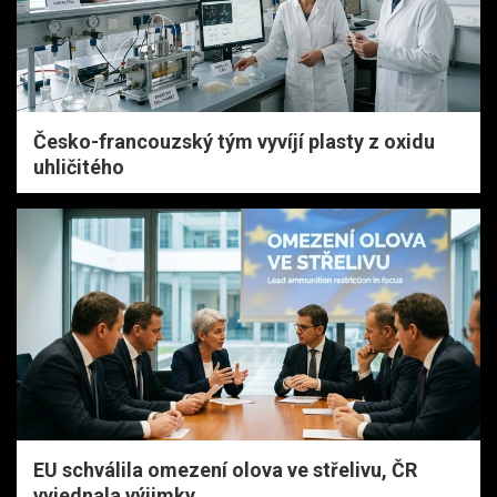
Česko-francouzský tým vyvíjí plasty z oxidu
uhličitého
EU schválila omezení olova ve střelivu, ČR
vyjednala výjimky