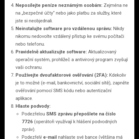
Neposílejte peníze neznámým osobám:
Zejména ne
na „bezpečné účty“ nebo jako platbu za služby, které
jste si neobjednali.
Neinstalujte software pro vzdálenou správu:
Nikdy
nikomu nedovolte vzdálený přístup ke svému počítači
nebo telefonu.
Pravidelně aktualizujte software:
Aktualizovaný
operační systém, prohlížeč a antivirový program zvyšují
vaši ochranu.
Používejte dvoufaktorové ověřování (2FA):
Kdekoliv
je to možné (e-mail, bankovnictví, sociální sítě), zapněte
ověřování pomocí SMS kódu nebo autentizační
aplikace.
Hlaste podvody:
Podezřelou
SMS zprávu přepošlete na číslo
7726
(operátoři využívají k hlášení podvodných
zpráv).
Podezřelý
e-mail
nahlaste své bance (většina má