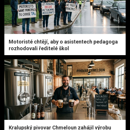
Motoristé chtějí, aby o asistentech pedagoga
rozhodovali ředitelé škol
Kralupský pivovar Chmeloun zahájil výrobu