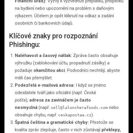
Finanční úřad):
Výzvy k vyzvednutí přeplatku, příspěvku
na bydlení nebo upozornění na problém s daňovým
výkazem. Účelem je opět kliknutí na odkaz a zadání
osobních či bankovních údajů.
Klíčové znaky pro rozpoznání
Phishingu:
Naléhavost a časový nátlak:
Zpráva často obsahuje
výhružku (zablokování účtu, propadnutí zásilky) a
požaduje
okamžitou akci
. Podvodníci nechtějí, abyste
měli čas přemýšlet.
Podezřelá e-mailová adresa:
I když se jméno
odesílatele tváří jako oficiální (např.
Česká
pošta
),
adresa za zavináčem je často
nesmyslná
(např.
nebo
sell@laloncherafoods.com
obsahuje chybu, např.
).
ceskapostaa.cz
Špatná čeština a gramatické chyby:
Přestože se
kvalita zpráv zlepšuje, často v nich zůstávají
překlepy,