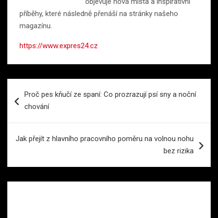
objevuje nová místa a inspirativní
příběhy, které následně přenáší na stránky našeho
magazínu.
https://www.expres24.cz
Navigace
Proč pes kňučí ze spaní: Co prozrazují psí sny a noční
pro
chování
příspěvek
Jak přejít z hlavního pracovního poměru na volnou nohu
bez rizika