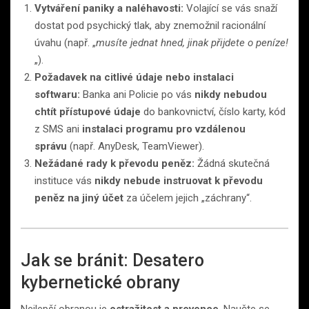
Vytváření paniky a naléhavosti:
Volající se vás snaží
dostat pod psychický tlak, aby znemožnil racionální
úvahu (např. „
musíte jednat hned, jinak přijdete o peníze!
„).
Požadavek na citlivé údaje nebo instalaci
softwaru:
Banka ani Policie po vás
nikdy nebudou
chtít přístupové údaje
do bankovnictví, číslo karty, kód
z SMS ani
instalaci programu pro vzdálenou
správu
(např. AnyDesk, TeamViewer).
Nežádané rady k převodu peněz:
Žádná skutečná
instituce vás
nikdy nebude instruovat k převodu
peněz na jiný účet
za účelem jejich „záchrany“.
Jak se bránit: Desatero
kybernetické obrany
Nejlepší obranou je
ostražitost a prevence
. Naučte se