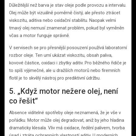
Důležitější než barva je stav oleje podle provozu a intervalu.
Olej může být vizuálně poměrně čistý, ale přesto ztrácet
viskozitu, aditiva nebo oxidační stabilitu. Naopak velmi
tmavý olej nemusí znamenat problém, pokud byl vyměněn
včas a motor funguje správně.
V servisech se pro přesnější posouzení používá laboratorní
rozbor oleje. Ten umí ukázat viskozitu, obsah paliva,
kovové částice, oxidaci i zbytky aditiv. Pro běžného řidiče je
to spíš výjimečné, ale u dražších motorů nebo firemních
flotil je to skvělý nástroj pro prediktivní údržbu.
5. „Když motor nežere olej, není
co řešit“
Absence viditelné spotřeby oleje neznamená, že je vše v
pořádku. Motor může olej degradovat, aniž by jeho hladina
dramaticky klesala. Vliv má oxidace, ředění palivem, tvorba
úsad i ztráta ochranných vlastností aditiv. U moderních