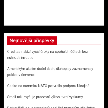
Nejnovější příspěvky
Creditas nabízí vyšší úroky na spořicích účtech bez
nutnosti investic
Americkým akciím došel dech, dluhopisy zaznamenaly
pokles v červenci
Česko na summitu NATO potvrdilo podporu Ukrajině
Small talk zvyšuje pracovní výkon, tvrdí výzkumy
Parkoviště u supermarketů podléhá pravidlům silničního