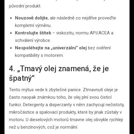
původní produkt.
Nouzově dolijte
, ale následně co nejdříve proveďte
kompletní výměnu.
Kontrolujte štítek
– viskozitu, normu API/ACEA a
schválení výrobce.
Nespoléhejte na „univerzální“ olej
bez ověření
kompatibility s motorem.
4. „Tmavý olej znamená, že je
špatný“
Tento mýtus vede k zbytečné panice. Ztmavnutí oleje je
často naopak známkou toho, že olej plní svou čisticí
funkci. Detergenty a disperzanty v něm zachycují nečistoty,
mikročástice a spalovací produkty, které by jinak zůstaly v
motoru. U dieselových motorů tmavne olej obvykle rychleji
než u benzínových, což je normální.