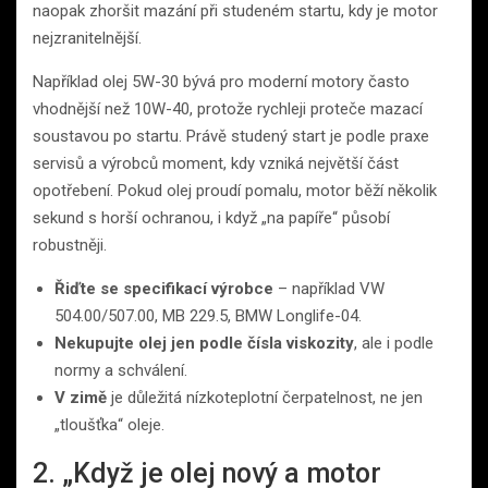
naopak zhoršit mazání při studeném startu, kdy je motor
nejzranitelnější.
Například olej 5W-30 bývá pro moderní motory často
vhodnější než 10W-40, protože rychleji proteče mazací
soustavou po startu. Právě studený start je podle praxe
servisů a výrobců moment, kdy vzniká největší část
opotřebení. Pokud olej proudí pomalu, motor běží několik
sekund s horší ochranou, i když „na papíře“ působí
robustněji.
Řiďte se specifikací výrobce
– například VW
504.00/507.00, MB 229.5, BMW Longlife-04.
Nekupujte olej jen podle čísla viskozity
, ale i podle
normy a schválení.
V zimě
je důležitá nízkoteplotní čerpatelnost, ne jen
„tloušťka“ oleje.
2. „Když je olej nový a motor