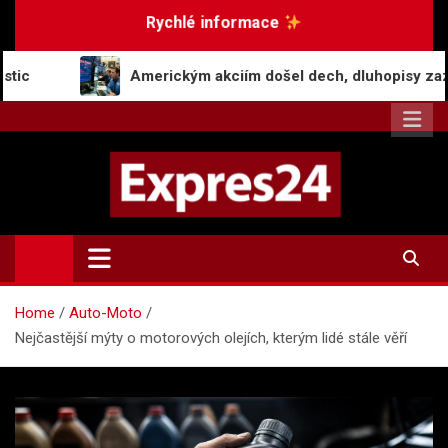
Skip
Rychlé informace
to
content
Americkým akciím došel dech, dluhopisy zaznamenaly pokles
Expres24.cz
Rychlé zprávy po celý den
Home
Auto-Moto
Nejčastější mýty o motorových olejích, kterým lidé stále věří