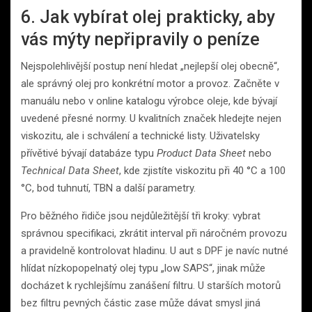
6. Jak vybírat olej prakticky, aby
vás mýty nepřipravily o peníze
Nejspolehlivější postup není hledat „nejlepší olej obecně“,
ale správný olej pro konkrétní motor a provoz. Začněte v
manuálu nebo v online katalogu výrobce oleje, kde bývají
uvedené přesné normy. U kvalitních značek hledejte nejen
viskozitu, ale i schválení a technické listy. Uživatelsky
přívětivé bývají databáze typu
Product Data Sheet
nebo
Technical Data Sheet
, kde zjistíte viskozitu při 40 °C a 100
°C, bod tuhnutí, TBN a další parametry.
Pro běžného řidiče jsou nejdůležitější tři kroky: vybrat
správnou specifikaci, zkrátit interval při náročném provozu
a pravidelně kontrolovat hladinu. U aut s DPF je navíc nutné
hlídat nízkopopelnatý olej typu „low SAPS“, jinak může
docházet k rychlejšímu zanášení filtru. U starších motorů
bez filtru pevných částic zase může dávat smysl jiná