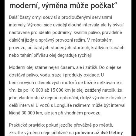
moderní, výměna může počkat“
Další častý omyl souvisí s prodlouženými servisními
intervaly. Výrobci sice uvádějí dlouhé intervaly, ale ty bývají
nastavené pro ideální podmínky: kvalitní palivo, pravidelné
dálniční jízdy a správný provozní režim. V městském
provozu, při častých studených startech, krátkých trasách
nebo tahání přívěsu olej degraduje rychleji.
Moderní olej stárne nejen časem, ale i zátěží. Do oleje se
dostává palivo, voda, saze i produkty oxidace. U
benzínových i dieselových motorů se běžně setkáváme s
tím, že po 10 000 až 15 000 km je olej zatížený natolik, že
jeho vlastnosti už nejsou optimální, i když výrobce dovoluje
delší interval. U vozů s LongLife režimem může být interval
klidně 30 000 km, ale jen při vhodném provozu.
Praktické pravidlo: pokud jezdíte převážně po městě,
zkraťte výměnu oleje přibližně na
polovinu až dvě třetiny