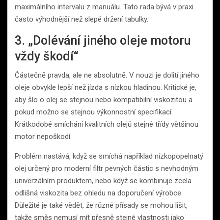
maximálního intervalu z manuálu. Tato rada bývá v praxi
často výhodnější než slepé držení tabulky.
3. „Dolévání jiného oleje motoru
vždy škodí“
Částečně pravda, ale ne absolutně. V nouzi je dolití jiného
oleje obvykle lepší než jízda s nízkou hladinou. Kritické je,
aby šlo o olej se stejnou nebo kompatibilní viskozitou a
pokud možno se stejnou výkonnostní specifikací.
Krátkodobé smíchání kvalitních olejů stejné třídy většinou
motor nepoškodí.
Problém nastává, když se smíchá například nízkopopelnatý
olej určený pro moderní filtr pevných částic s nevhodným
univerzálním produktem, nebo když se kombinuje zcela
odlišná viskozita bez ohledu na doporučení výrobce.
Důležité je také vědět, že různé přísady se mohou lišit,
takže směs nemusí mít přesně stejné vlastnosti jako