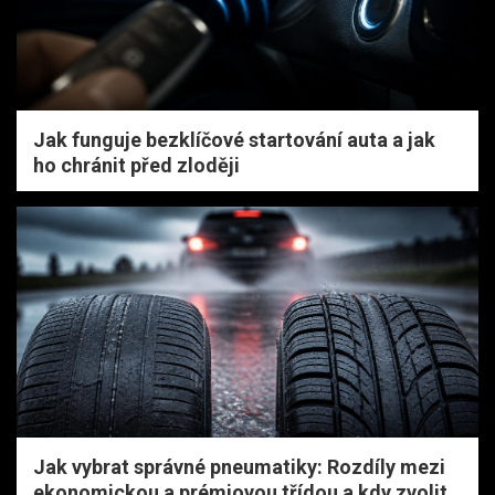
Jak funguje bezklíčové startování auta a jak
ho chránit před zloději
Jak vybrat správné pneumatiky: Rozdíly mezi
ekonomickou a prémiovou třídou a kdy zvolit