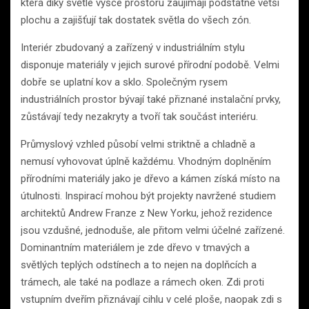
která díky světlé výšce prostoru zaujímají podstatně větší
plochu a zajišťují tak dostatek světla do všech zón.
Interiér zbudovaný a zařízený v industriálním stylu
disponuje materiály v jejich surové přírodní podobě. Velmi
dobře se uplatní kov a sklo. Společným rysem
industriálních prostor bývají také přiznané instalační prvky,
zůstávají tedy nezakryty a tvoří tak součást interiéru.
Průmyslový vzhled působí velmi striktně a chladně a
nemusí vyhovovat úplně každému. Vhodným doplněním
přírodními materiály jako je dřevo a kámen získá místo na
útulnosti. Inspirací mohou být projekty navržené studiem
architektů Andrew Franze z New Yorku, jehož rezidence
jsou vzdušné, jednoduše, ale přitom velmi účelné zařízené.
Dominantním materiálem je zde dřevo v tmavých a
světlých teplých odstínech a to nejen na doplňcích a
trámech, ale také na podlaze a rámech oken. Zdi proti
vstupním dveřím přiznávají cihlu v celé ploše, naopak zdi s