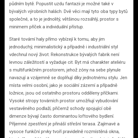
půdním bytě. Popustit uzdu fantazii je možné také v
bývalých výrobních halách. Dvě věci mají tyto oba typy bytů
společné, a to je jednolitý, většinou rozsáhlý, prostor s
minimem příček a individuální přístup.
Staré tovární haly přímo vybízejí k tomu, aby jim
jednoduchý, minimalistický a případně i industriální styl
vdechnul nový život. Rekonstrukce bývalých fabrik není
levnou záležitostí a vyžaduje cit. Byt má charakter ateliéru
s multifunkčním prostorem, jehož zóny na sebe plynule
navazují a vzájemně se doplňují díky jednotnému stylu. Jen
místa velmi osobní, jako je sociální zázemí a případně
ložnice, jsou od ostatního prostoru odděleny příčkami.
Vysoké stropy továrních prostor umožňují vybudování
vestavěného podlaží, přičemž schody spojující obě
dimenze bývají často dominantou loftového bydlení.
Příjemné zpestření je přináší střešní terasa. Zajímavé a
vysoce funkční prvky tvoří pravidelně rozmístěná okna,