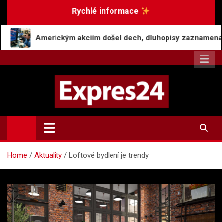
Skip
Rychlé informace
to
content
ckým akciím došel dech, dluhopisy zaznamenaly pokles v červ
Expres24.cz
Rychlé zprávy po celý den
Home
Aktuality
Loftové bydlení je trendy