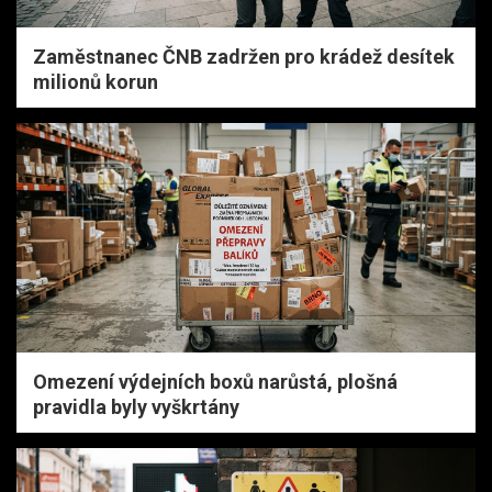
Zaměstnanec ČNB zadržen pro krádež desítek
milionů korun
Omezení výdejních boxů narůstá, plošná
pravidla byly vyškrtány