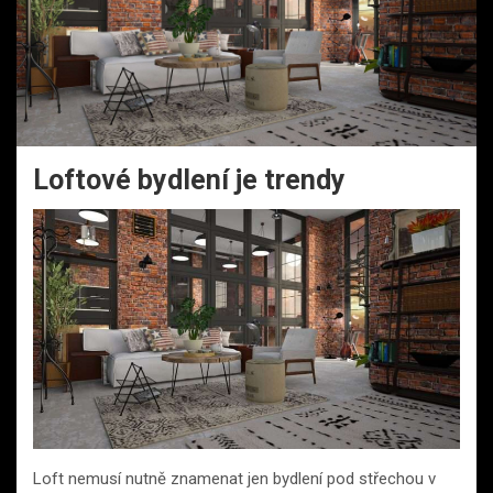
Loftové bydlení je trendy
Loft nemusí nutně znamenat jen bydlení pod střechou v