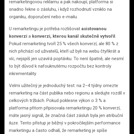
remarketingovou reklamu a pak nakoupí, platforma si
snadno řekne o zásluhu, i když rozhodnutí vzniklo na
organiku, doporučení nebo e-mailu.
U remarketingu je potřeba rozlišovat
asistovanou
konverzi
a
konverzi, kterou kanál skutečně vytvořil
.
Pokud remarketing tvoří 25 % všech konverzí, ale 80 % z
nich přichází od uživatelů, kteří už byli na webu čtyřikrát a
víc, nejspíš jen uzavírá poptávku. To není špatně, ale nesmí
to být důvod k nafouknutému rozpočtu bez kontroly
inkrementality.
Velmi užitečný je jednoduchý test: na 2–4 týdny omezte
remarketing na část publika nebo regionu a sledujte rozdíl v
celkových tržbách. Pokud poklesne výkon o 3 % a
platforma přitom připisovala remarketingu 20 % konverzí,
máte jasný signál, že značná část zásluh byla jen atribuční
iluze. Tento přístup je běžný v pokročilejším performance
marketingu a často odhalí, že remarketing je spíše