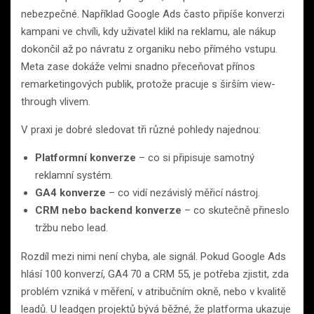
nebezpečné. Například Google Ads často připíše konverzi
kampani ve chvíli, kdy uživatel klikl na reklamu, ale nákup
dokončil až po návratu z organiku nebo přímého vstupu.
Meta zase dokáže velmi snadno přeceňovat přínos
remarketingových publik, protože pracuje s širším view-
through vlivem.
V praxi je dobré sledovat tři různé pohledy najednou:
Platformní konverze
– co si připisuje samotný
reklamní systém.
GA4 konverze
– co vidí nezávislý měřicí nástroj.
CRM nebo backend konverze
– co skutečně přineslo
tržbu nebo lead.
Rozdíl mezi nimi není chyba, ale signál. Pokud Google Ads
hlásí 100 konverzí, GA4 70 a CRM 55, je potřeba zjistit, zda
problém vzniká v měření, v atribučním okně, nebo v kvalitě
leadů. U leadgen projektů bývá běžné, že platforma ukazuje