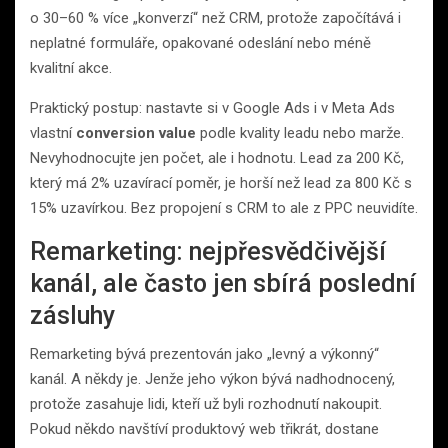
o 30–60 % více „konverzí“ než CRM, protože započítává i
neplatné formuláře, opakované odeslání nebo méně
kvalitní akce.
Praktický postup: nastavte si v Google Ads i v Meta Ads
vlastní
conversion value
podle kvality leadu nebo marže.
Nevyhodnocujte jen počet, ale i hodnotu. Lead za 200 Kč,
který má 2% uzavírací poměr, je horší než lead za 800 Kč s
15% uzavírkou. Bez propojení s CRM to ale z PPC neuvidíte.
Remarketing: nejpřesvědčivější
kanál, ale často jen sbírá poslední
zásluhy
Remarketing bývá prezentován jako „levný a výkonný“
kanál. A někdy je. Jenže jeho výkon bývá nadhodnocený,
protože zasahuje lidi, kteří už byli rozhodnutí nakoupit.
Pokud někdo navštíví produktový web třikrát, dostane