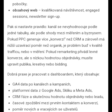
pobočky;
obsahový web
– kvalifikovaná návštěvnost, engaged
sessions, newsletter sign-up.
Pak si nastavte pravidlo: kanál se nevyhodnocuje podle
jedné tabulky, ale podle shody mezi měřením a byznysem.
Pokud PPC generuje více „konverzí“ než CRM a zároveň má
nižší uzavírací poměr než organik, je problém buď v kvalitě
trafficu, nebo v měření. Pokud remarketing přivádí levné
konverze, ale s nízkou hodnotou objednávky, musíte
upravit publika, kreativy nebo bidding.
Dobrá praxe je pracovat s dashboardem, který obsahuje:
GA4 data po kanálech a kampaních,
platformní data z Google Ads, Skliku a Meta Ads,
CRM fáze a skutečnou hodnotu objednávky nebo leadu,
časové zpoždění mezi prvním kontaktem a konverzí,
poměr nových a vracejících se uživatelů.