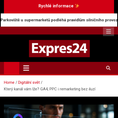
Skip
Rychlé informace
to
content
ermarketů podléhá pravidlům silničního provozu
Ro
Expres24.cz
Rychlé zprávy po celý den
Home
Digitální svět
Který kanál vám lže? GA4, PPC i remarketing bez iluzí