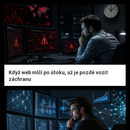
Když web mlčí po útoku, už je pozdě vozit
záchranu