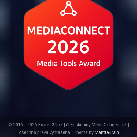
© 2016 - 2026 Expres24.cz | člen skupiny MediaConnect.cz |
Všechna práva vyhrazena | Theme by
MantraBrain