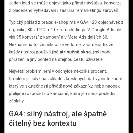
Jeden lead se může objevit jako přímá návštěva, konverze
z placeného vyhledávání i zásluha remarketingu zároveň.
Typický příklad z praxe: e-shop má v GA4 120 objednávek z
organiku, 80 z PPC a 40 z remarketingu. V Google Ads ale
vidí 95 konverzí z kampaní a v Meta Ads dalších 60.
Neznamená to, že někdo lže vědomě. Znamená to, že
každý nástroj používá jiné
atribučně okno
, jiný model
přiřazení a jiný pohled na stejnou cestu uživatele.
Největší problém není v odchylce několika procent.
Problém je, když na základě zkreslených dat vypnete kanál,
který ve skutečnosti přivádí nové zákazníky, nebo naopak
přelijete rozpočet do kampaně, která jen sbírá poslední
zásluhy.
GA4: silný nástroj, ale špatně
čitelný bez kontextu