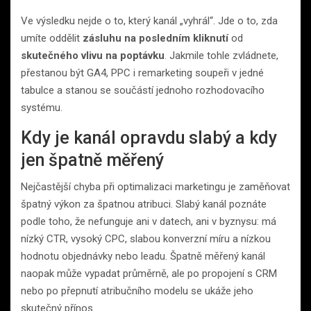
Ve výsledku nejde o to, který kanál „vyhrál“. Jde o to, zda
umíte oddělit
zásluhu na posledním kliknutí
od
skutečného vlivu na poptávku
. Jakmile tohle zvládnete,
přestanou být GA4, PPC i remarketing soupeři v jedné
tabulce a stanou se součástí jednoho rozhodovacího
systému.
Kdy je kanál opravdu slabý a kdy
jen špatně měřený
Nejčastější chyba při optimalizaci marketingu je zaměňovat
špatný výkon za špatnou atribuci. Slabý kanál poznáte
podle toho, že nefunguje ani v datech, ani v byznysu: má
nízký CTR, vysoký CPC, slabou konverzní míru a nízkou
hodnotu objednávky nebo leadu. Špatně měřený kanál
naopak může vypadat průměrně, ale po propojení s CRM
nebo po přepnutí atribučního modelu se ukáže jeho
skutečný přínos.