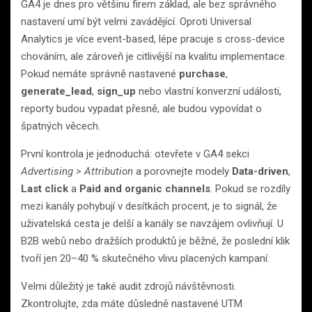
GA4 je dnes pro většinu firem základ, ale bez správného
nastavení umí být velmi zavádějící. Oproti Universal
Analytics je více event-based, lépe pracuje s cross-device
chováním, ale zároveň je citlivější na kvalitu implementace.
Pokud nemáte správně nastavené
purchase
,
generate_lead
,
sign_up
nebo vlastní konverzní události,
reporty budou vypadat přesně, ale budou vypovídat o
špatných věcech.
První kontrola je jednoduchá: otevřete v GA4 sekci
Advertising > Attribution
a porovnejte modely
Data-driven
,
Last click
a
Paid and organic channels
. Pokud se rozdíly
mezi kanály pohybují v desítkách procent, je to signál, že
uživatelská cesta je delší a kanály se navzájem ovlivňují. U
B2B webů nebo dražších produktů je běžné, že poslední klik
tvoří jen 20–40 % skutečného vlivu placených kampaní.
Velmi důležitý je také audit zdrojů návštěvnosti.
Zkontrolujte, zda máte důsledně nastavené UTM