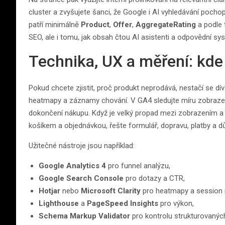
cluster a zvyšujete šanci, že Google i AI vyhledávání pocho
patří minimálně
Product
,
Offer
,
AggregateRating
a podle 
SEO, ale i tomu, jak obsah čtou AI asistenti a odpovědní sy
Technika, UX a měření: kde
Pokud chcete zjistit, proč produkt neprodává, nestačí se dí
heatmapy a záznamy chování. V GA4 sledujte míru zobrazení
dokončení nákupu. Když je velký propad mezi zobrazením a 
košíkem a objednávkou, řešte formulář, dopravu, platby a d
Užitečné nástroje jsou například:
Google Analytics 4
pro funnel analýzu,
Google Search Console
pro dotazy a CTR,
Hotjar
nebo
Microsoft Clarity
pro heatmapy a session 
Lighthouse
a
PageSpeed Insights
pro výkon,
Schema Markup Validator
pro kontrolu strukturovaných