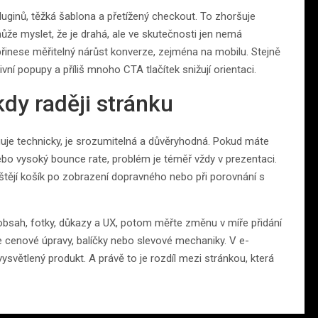
nů, těžká šablona a přetížený checkout. To zhoršuje
e může myslet, že je drahá, ale ve skutečnosti jen nemá
 přinese měřitelný nárůst konverze, zejména na mobilu. Stejně
ivní popupy a příliš mnoho CTA tlačítek snižují orientaci.
dy raději stránku
nguje technicky, je srozumitelná a důvěryhodná. Pokud máte
ebo vysoký bounce rate, problém je téměř vždy v prezentaci.
štějí košík po zobrazení dopravného nebo při porovnání s
 obsah, fotky, důkazy a UX, potom měřte změnu v míře přidání
e cenové úpravy, balíčky nebo slevové mechaniky. V e-
ysvětlený produkt. A právě to je rozdíl mezi stránkou, která