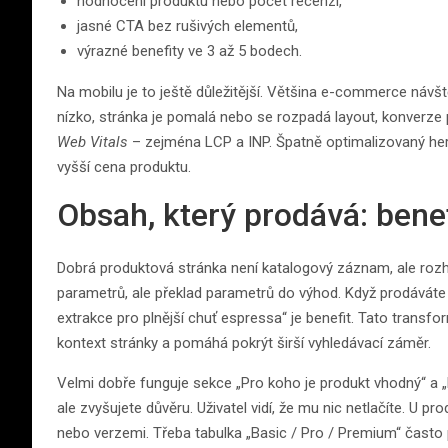
hodnocení produktu nebo počet recenzí,
jasné CTA bez rušivých elementů,
výrazné benefity ve 3 až 5 bodech.
Na mobilu je to ještě důležitější. Většina e-commerce návště
nízko, stránka je pomalá nebo se rozpadá layout, konverze p
Web Vitals
– zejména LCP a INP. Špatně optimalizovaný her
vyšší cena produktu.
Obsah, který prodává: bene
Dobrá produktová stránka není katalogový záznam, ale roz
parametrů, ale překlad parametrů do výhod. Když prodáváte na
extrakce pro plnější chuť espressa“ je benefit. Tato transf
kontext stránky a pomáhá pokrýt širší vyhledávací záměr.
Velmi dobře funguje sekce „Pro koho je produkt vhodný“ a „K
ale zvyšujete důvěru. Uživatel vidí, že mu nic netlačíte. U pr
nebo verzemi. Třeba tabulka „Basic / Pro / Premium“ často