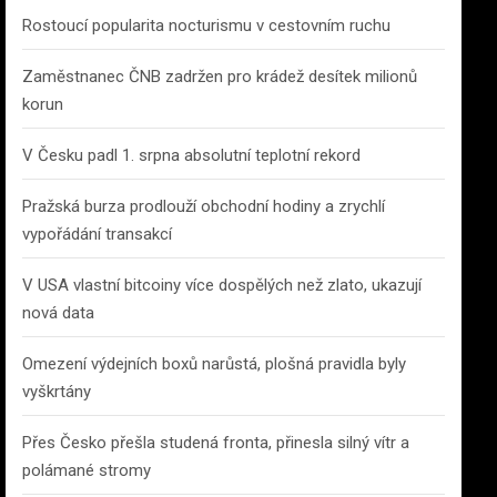
Rostoucí popularita nocturismu v cestovním ruchu
Zaměstnanec ČNB zadržen pro krádež desítek milionů
korun
V Česku padl 1. srpna absolutní teplotní rekord
Pražská burza prodlouží obchodní hodiny a zrychlí
vypořádání transakcí
V USA vlastní bitcoiny více dospělých než zlato, ukazují
nová data
Omezení výdejních boxů narůstá, plošná pravidla byly
vyškrtány
Přes Česko přešla studená fronta, přinesla silný vítr a
polámané stromy