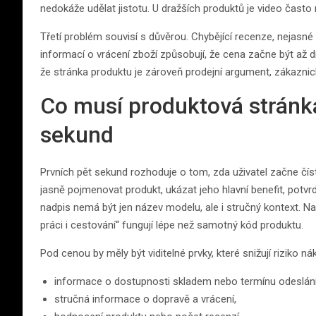
nedokáže udělat jistotu. U dražších produktů je video často 
Třetí problém souvisí s důvěrou. Chybějící recenze, nejasn
informací o vrácení zboží způsobují, že cena začne být 
že stránka produktu je zároveň prodejní argument, zákaznick
Co musí produktová stránka
sekund
Prvních pět sekund rozhoduje o tom, zda uživatel začne číst
jasně pojmenovat produkt, ukázat jeho hlavní benefit, potv
nadpis nemá být jen název modelu, ale i stručný kontext. Na
práci i cestování“ fungují lépe než samotný kód produktu.
Pod cenou by měly být viditelné prvky, které snižují riziko ná
informace o dostupnosti skladem nebo termínu odeslání
stručná informace o dopravě a vrácení,