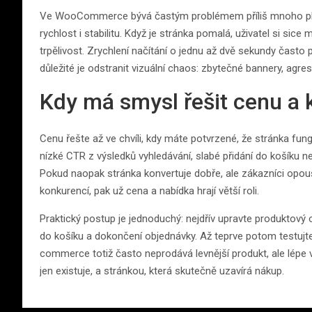
Ve WooCommerce bývá častým problémem příliš mnoho plugi
rychlost i stabilitu. Když je stránka pomalá, uživatel si sic
trpělivost. Zrychlení načítání o jednu až dvě sekundy často
důležité je odstranit vizuální chaos: zbytečné bannery, agres
Kdy má smysl řešit cenu a k
Cenu řešte až ve chvíli, kdy máte potvrzené, že stránka fu
nízké CTR z výsledků vyhledávání, slabé přidání do košíku n
Pokud naopak stránka konvertuje dobře, ale zákazníci opou
konkurencí, pak už cena a nabídka hrají větší roli.
Praktický postup je jednoduchý: nejdřív upravte produktový
do košíku a dokončení objednávky. Až teprve potom testujt
commerce totiž často neprodává levnější produkt, ale lépe v
jen existuje, a stránkou, která skutečně uzavírá nákup.