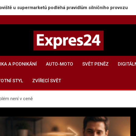
ermarketů podléhá pravidlům silničního provozu
R
Expres24.cz
Rychlé zprávy po celý den
KA A PODNIKÁNÍ
AUTO-MOTO
SVĚT PENĚZ
DIGITÁL
VOTNÍ STYL
ZVÍŘECÍ SVĚT
blém není v ceně