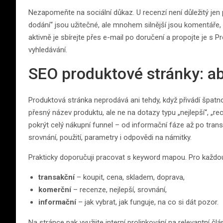
Nezapomeňte na sociální důkaz. U recenzí není důležitý jen p
dodání“ jsou užitečné, ale mnohem silnější jsou komentáře, 
aktivně je sbírejte přes e-mail po doručení a propojte je s 
vyhledávání.
SEO produktové stránky: aby
Produktová stránka neprodává ani tehdy, když přivádí špatno
přesný název produktu, ale ne na dotazy typu „nejlepší“, „re
pokrýt celý nákupní funnel – od informační fáze až po tran
srovnání, použití, parametry i odpovědi na námitky.
Prakticky doporučuji pracovat s keyword mapou. Pro každou
transakční
– koupit, cena, skladem, doprava,
komerční
– recenze, nejlepší, srovnání,
informační
– jak vybrat, jak funguje, na co si dát pozor.
Na stránce pak využijte interní prolinkování na relevantní č