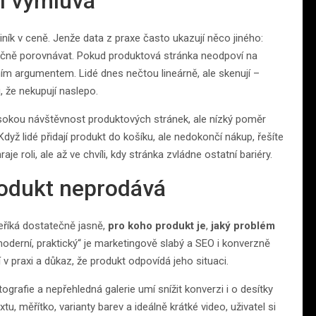
í výmluva
ník v ceně. Jenže data z praxe často ukazují něco jiného:
utečně porovnávat. Pokud produktová stránka neodpoví na
ním argumentem. Lidé dnes nečtou lineárně, ale skenují –
u, že nekupují naslepo.
sokou návštěvnost produktových stránek, ale nízký poměr
dyž lidé přidají produkt do košíku, ale nedokončí nákup, řešíte
e roli, ale až ve chvíli, kdy stránka zvládne ostatní bariéry.
rodukt neprodává
eříká dostatečně jasně,
pro koho produkt je
,
jaký problém
, moderní, praktický“ je marketingově slabý a SEO i konverzně
 v praxi a důkaz, že produkt odpovídá jeho situaci.
ografie a nepřehledná galerie umí snížit konverzi i o desítky
, měřítko, varianty barev a ideálně krátké video, uživatel si