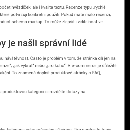
očet hvězdiček, ale i kvalita textu. Recenze typu „rychlé
které potvrzují konkrétní použití. Pokud máte málo recenzí,
Product schema markup. To může zlepšit i viditelnost ve
 je našli správní lidé
u návštěvnost. Často je problém v tom, že stránka cílí jen na
cenze“, „jak vybrat“ nebo „pro koho“. V e-commerce je důležité
sakční. To znamená doplnit produktové stránky o FAQ,
 produktovou kategorii si rozdělte dotazy na:
lánky, kategorie nebo průvodce výběrem. Tím posilujete topic