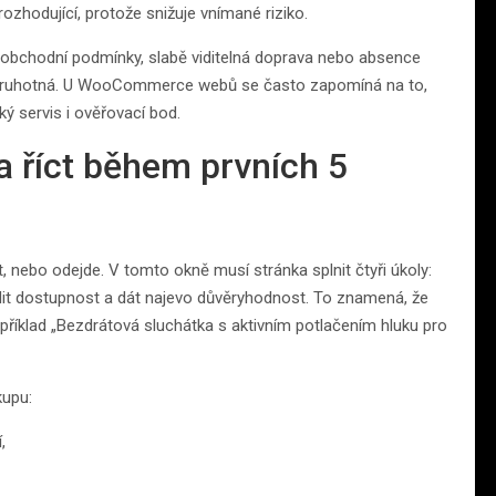
rozhodující, protože snižuje vnímané riziko.
é obchodní podmínky, slabě viditelná doprava nebo absence
až druhotná. U WooCommerce webů se často zapomíná na to,
ý servis i ověřovací bod.
 říct během prvních 5
, nebo odejde. V tomto okně musí stránka splnit čtyři úkoly:
rdit dostupnost a dát najevo důvěryhodnost. To znamená, že
příklad „Bezdrátová sluchátka s aktivním potlačením hluku pro
kupu:
,