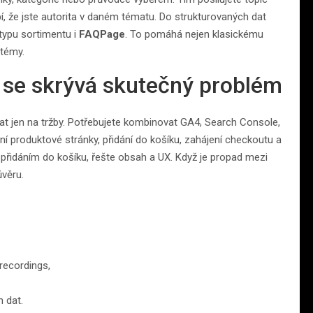
pí, že jste autorita v daném tématu. Do strukturovaných dat
typu sortimentu i
FAQPage
. To pomáhá nejen klasickému
stémy.
 se skrývá skutečný problém
vat jen na tržby. Potřebujete kombinovat GA4, Search Console,
 produktové stránky, přidání do košíku, zahájení checkoutu a
přidáním do košíku, řešte obsah a UX. Když je propad mezi
ůvěru.
recordings,
 dat.