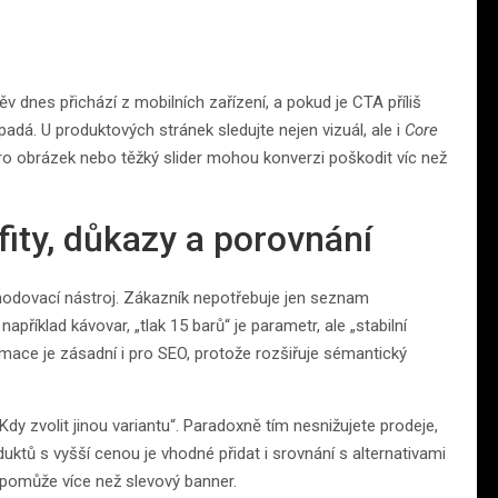
v dnes přichází z mobilních zařízení, a pokud je CTA příliš
adá. U produktových stránek sledujte nejen vizuál, ale i
Core
o obrázek nebo těžký slider mohou konverzi poškodit víc než
fity, důkazy a porovnání
hodovací nástroj. Zákazník nepotřebuje jen seznam
příklad kávovar, „tlak 15 barů“ je parametr, ale „stabilní
ormace je zásadní i pro SEO, protože rozšiřuje sémantický
dy zvolit jinou variantu“. Paradoxně tím nesnižujete prodeje,
oduktů s vyšší cenou je vhodné přidat i srovnání s alternativami
 pomůže více než slevový banner.