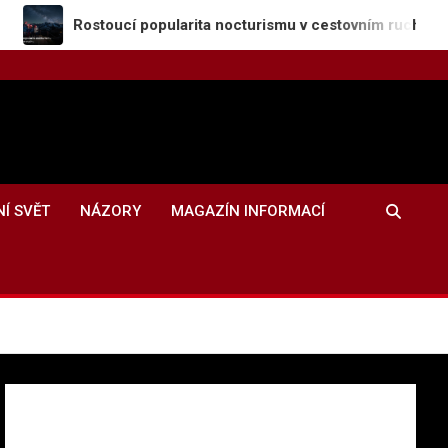
ostoucí popularita nocturismu v cestovním ruchu
NÍ SVĚT
NÁZORY
MAGAZÍN INFORMACÍ