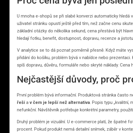
Proč cena bývá jen posledn
U mnoha e-shopů se při slabé konverzi automaticky hledá vi
uživatel stránku opustí ještě před tím, než začne cenu sk
základní otázky do několika sekund, cena přestává být hlav
hledají fotku, benefit, dostupnost, dopravu, recenze a jistot
V analytice se to dá poznat poměrně přesně. Když máte vy
přidání do košíku, problém bývá v nabídce nebo prezentaci. K
spíš dopravu, důvěru, formuláře nebo skryté náklady. Cena hraj
Nejčastější důvody, proč p
První problém bývá informační. Produktová stránka často n
řeší
a
v čem je lepší než alternativa
. Popis typu „kvalitní
nefunkční. Návštěvník potřebuje konkrétní parametry, použití
Druhý problém je vizuální. U e-commerce platí, že špatné fot
procent. Pokud produkt nemá detailní snímek, záběr v kontextu