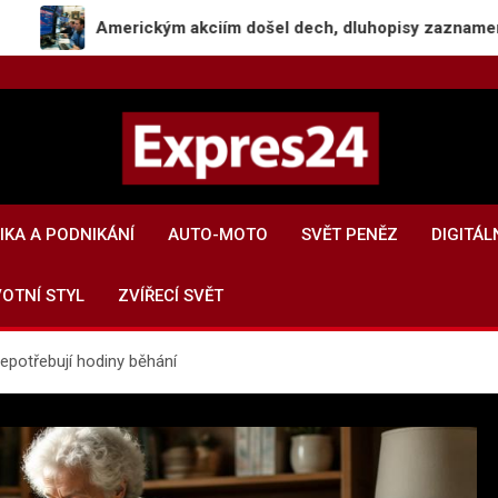
Americkým akciím došel dech, dluhopisy zaznamenaly pokles 
Expres24.cz
Rychlé zprávy po celý den
KA A PODNIKÁNÍ
AUTO-MOTO
SVĚT PENĚZ
DIGITÁL
VOTNÍ STYL
ZVÍŘECÍ SVĚT
nepotřebují hodiny běhání