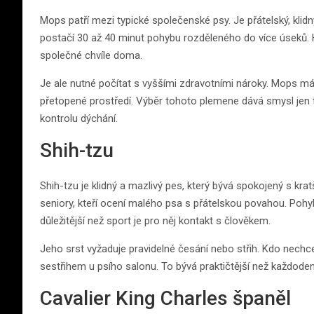
Mops patří mezi typické společenské psy. Je přátelský, kli
postačí 30 až 40 minut pohybu rozděleného do více úseků. Hod
společné chvíle doma.
Je ale nutné počítat s vyššími zdravotními nároky. Mops m
přetopené prostředí. Výběr tohoto plemene dává smysl jen te
kontrolu dýchání.
Shih-tzu
Shih-tzu je klidný a mazlivý pes, který bývá spokojený s 
seniory, kteří ocení malého psa s přátelskou povahou. Pohy
důležitější než sport je pro něj kontakt s člověkem.
Jeho srst vyžaduje pravidelné česání nebo střih. Kdo nechce
sestřihem u psího salonu. To bývá praktičtější než každoden
Cavalier King Charles španěl