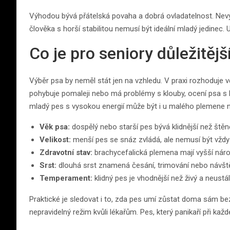
Výhodou bývá přátelská povaha a dobrá ovladatelnost. Nevýh
člověka s horší stabilitou nemusí být ideální mladý jedinec.
Co je pro seniory důležitě
Výběr psa by neměl stát jen na vzhledu. V praxi rozhoduje vě
pohybuje pomaleji nebo má problémy s klouby, ocení psa s
mladý pes s vysokou energií může být i u malého plemene 
Věk psa:
dospělý nebo starší pes bývá klidnější než štěn
Velikost:
menší pes se snáz zvládá, ale nemusí být vžd
Zdravotní stav:
brachycefalická plemena mají vyšší náro
Srst:
dlouhá srst znamená česání, trimování nebo návšt
Temperament:
klidný pes je vhodnější než živý a neustál
Praktické je sledovat i to, zda pes umí zůstat doma sám 
nepravidelný režim kvůli lékařům. Pes, který panikaří při 