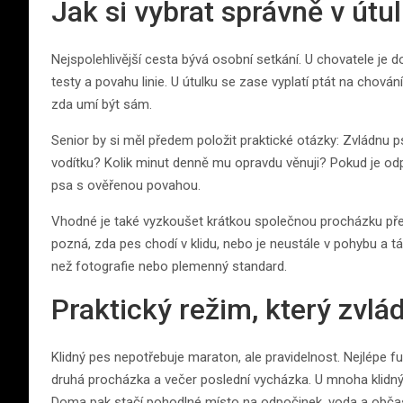
Jak si vybrat správně v útu
Nejspolehlivější cesta bývá osobní setkání. U chovatele je d
testy a povahu linie. U útulku se zase vyplatí ptát na chován
zda umí být sám.
Senior by si měl předem položit praktické otázky: Zvládnu
vodítku? Kolik minut denně mu opravdu věnuji? Pokud je od
psa s ověřenou povahou.
Vhodné je také vyzkoušet krátkou společnou procházku pře
pozná, zda pes chodí v klidu, nebo je neustále v pohybu a t
než fotografie nebo plemenný standard.
Praktický režim, který zvlá
Klidný pes nepotřebuje maraton, ale pravidelnost. Nejlépe f
druhá procházka a večer poslední vycházka. U mnoha klidn
Doma pak stačí pohodlné místo na odpočinek, voda a obča