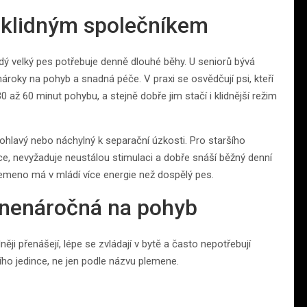
e klidným společníkem
ý velký pes potřebuje denně dlouhé běhy. U seniorů bývá
 nároky na pohyb a snadná péče. V praxi se osvědčují psi, kteří
až 60 minut pohybu, a stejně dobře jim stačí i klidnější režim
dohlavý nebo náchylný k separační úzkosti. Pro staršího
ce, nevyžaduje neustálou stimulaci a dobře snáší běžný denní
 plemeno má v mládí více energie než dospělý pes.
í nenáročná na pohyb
ji přenášejí, lépe se zvládají v bytě a často nepotřebují
ního jedince, ne jen podle názvu plemene.