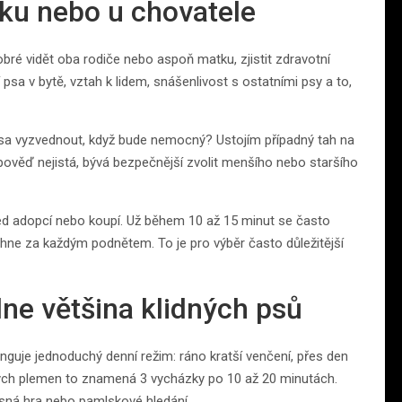
lku nebo u chovatele
obré vidět oba rodiče nebo aspoň matku, zjistit zdravotní
í psa v bytě, vztah k lidem, snášenlivost s ostatními psy a to,
 psa vyzvednout, když bude nemocný? Ustojím případný tah na
pověď nejistá, bývá bezpečnější zvolit menšího nebo staršího
d adopcí nebo koupí. Už během 10 až 15 minut se často
áhne za každým podnětem. To je pro výběr často důležitější
dne většina klidných psů
unguje jednoduchý denní režim: ráno kratší venčení, přes den
ých plemen to znamená 3 vycházky po 10 až 20 minutách.
sná hra nebo pamlskové hledání.