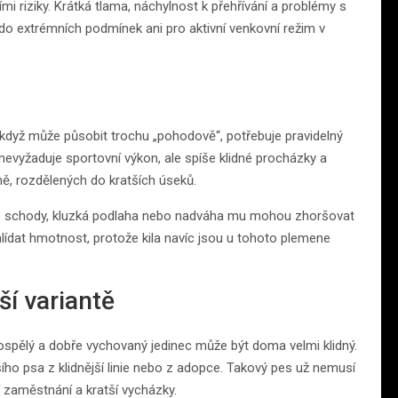
mi riziky. Krátká tlama, náchylnost k přehřívání a problémy s
o extrémních podmínek ani pro aktivní venkovní režim v
I když může působit trochu „pohodově“, potřebuje pravidelný
 nevyžaduje sportovní výkon, ale spíše klidné procházky a
ně, rozdělených do kratších úseků.
ysoké schody, kluzká podlaha nebo nadváha mu mohou zhoršovat
hlídat hmotnost, protože kila navíc jsou u tohoto plemene
jší variantě
 dospělý a dobře vychovaný jedinec může být doma velmi klidný.
šího psa z klidnější linie nebo z adopce. Takový pes už nemusí
í zaměstnání a kratší vycházky.