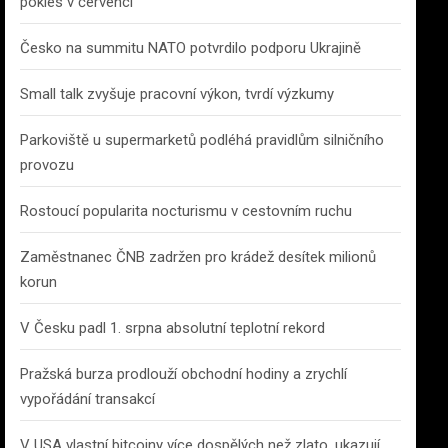
pokles v červenci
Česko na summitu NATO potvrdilo podporu Ukrajině
Small talk zvyšuje pracovní výkon, tvrdí výzkumy
Parkoviště u supermarketů podléhá pravidlům silničního
provozu
Rostoucí popularita nocturismu v cestovním ruchu
Zaměstnanec ČNB zadržen pro krádež desítek milionů
korun
V Česku padl 1. srpna absolutní teplotní rekord
Pražská burza prodlouží obchodní hodiny a zrychlí
vypořádání transakcí
V USA vlastní bitcoiny více dospělých než zlato, ukazují