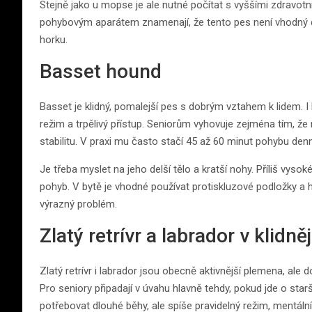
Stejně jako u mopse je ale nutné počítat s vyššími zdravotní
pohybovým aparátem znamenají, že tento pes není vhodný d
horku.
Basset hound
Basset je klidný, pomalejší pes s dobrým vztahem k lidem. 
režim a trpělivý přístup. Seniorům vyhovuje zejména tím, že
stabilitu. V praxi mu často stačí 45 až 60 minut pohybu den
Je třeba myslet na jeho delší tělo a kratší nohy. Příliš v
pohyb. V bytě je vhodné používat protiskluzové podložky a 
výrazný problém.
Zlatý retrívr a labrador v klidně
Zlatý retrívr i labrador jsou obecně aktivnější plemena, ale
Pro seniory připadají v úvahu hlavně tehdy, pokud jde o star
potřebovat dlouhé běhy, ale spíše pravidelný režim, mentáln