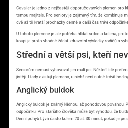
Cavalier je jedno z nejčastěji doporučovaných plemen pro kl
tempu majitele. Pro seniory je zajímavý tím, že kombinuje m
dvě až tři kratší procházky denně a další čas tráví odpočink
U tohoto plemene je ale potřeba hlídat srdce a kolena, pro
koupi je proto vhodné žádat zdravotní výsledky rodičů a v
Střední a větší psi, kteří n
Seniorům nemusí vyhovovat jen malí psi. Někteří lidé preferu
jistěji. I tady existují plemena, u nichž není nutné trávit hod
Anglický buldok
Anglický buldok je známý klidnou, až pohodovou povahou. Pa
odpočinku. Pro staršího člověka může být výhodou, že buld
Denní pohyb bývá často kolem 20 až 30 minut, pokud je pes