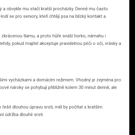
dný a obvykle mu stačí kratší procházky. Denně mu často
í se pro seniory, kteří chtějí psa na blízký kontakt a
á zkrácenou tlamu, a proto hůře snáší horko, námahu i
hdy, pokud majitel akceptuje pravidelnou péči o oči, vrásky a
kratšími vycházkami a domácím režimem. Vhodný je zejména pro
bové nároky se pohybují přibližně kolem 30 minut denně, ale
 řešit dlouhou úpravu srsti, měl by počítat s kratším
ní údržba dlouhé srsti.