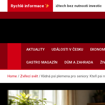
Skip
Rychlé informace
šší úroky na spořicích účtech bez nutnosti investic
to
content
AKTUALITY
UDÁLOSTI V ČESKU
EKONOMI
GASTRO MAGAZÍN
DŮM A ZAHRADA
ŽI
Home
Zvířecí svět
Klidná psí plemena pro seniory: Kteří psi 