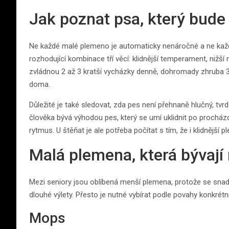
Jak poznat psa, který bud
Ne každé malé plemeno je automaticky nenáročné a ne každ
rozhodující kombinace tří věcí: klidnější temperament, nižší
zvládnou 2 až 3 kratší vycházky denně, dohromady zhruba 30 
doma.
Důležité je také sledovat, zda pes není přehnaně hlučný, tvr
člověka bývá výhodou pes, který se umí uklidnit po procház
rytmus. U štěňat je ale potřeba počítat s tím, že i klidnější
Malá plemena, která bývaj
Mezi seniory jsou oblíbená menší plemena, protože se snadně
dlouhé výlety. Přesto je nutné vybírat podle povahy konkrét
Mops