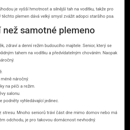
odou je vyšší hmotnost a silnější tah na vodítku, takže pro
 U těchto plemen dává velký smysl zvážit adopci staršího psa.
jší než samotné plemeno
k, zdraví a denní režim budoucího majitele. Senior, který se
 klidným tahem na vodítku a předvídatelným chováním. Naopak
náročný.
ě.
y méně náročný.
ky na péči a režim.
ěvy salonu.
e podněty vyhledávající jedinec.
bez stresu. Mnoho seniorů tráví část dne mimo domov nebo má
každém odchodu, je pro takovou domácnost nevhodný.