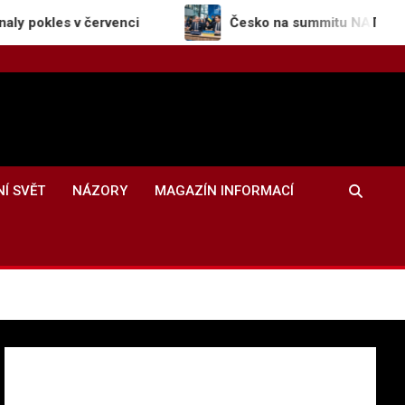
v červenci
Česko na summitu NATO potvrdilo pod
NÍ SVĚT
NÁZORY
MAGAZÍN INFORMACÍ