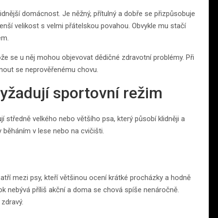
idnější domácnost. Je něžný, přítulný a dobře se přizpůsobuje
enší velikost s velmi přátelskou povahou. Obvykle mu stačí
em.
tože se u něj mohou objevovat dědičné zdravotní problémy. Při
yhnout se neprověřenému chovu.
evyžadují sportovní režim
jí středně velkého nebo většího psa, který působí klidněji a
iny běháním v lese nebo na cvičišti.
tří mezi psy, kteří většinou ocení krátké procházky a hodně
ok nebývá příliš akční a doma se chová spíše nenáročně.
 zdravý.