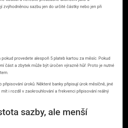
í zvýhodněnou sazbu jen do určité částky nebo jen při
 jen pokud provedete alespoň 5 plateb kartou za měsíc. Pokud
vní část a zbytek může být úročen výrazně hůř. Proto je nutné
ntem.
 připisování úroků. Některé banky připisují úrok měsíčně, jiné
ít i rozdíl v zaokrouhlování a frekvenci připisování reálný
stota sazby, ale menší