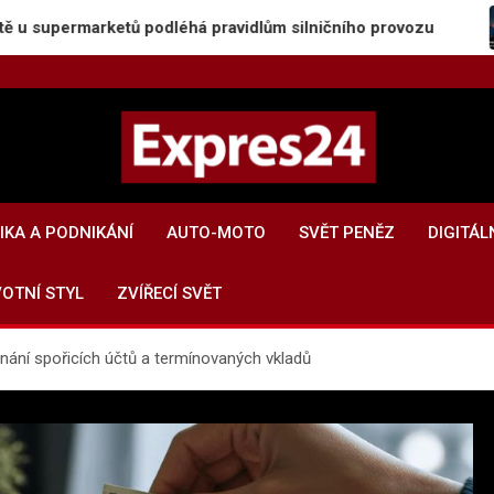
ermarketů podléhá pravidlům silničního provozu
Ro
Expres24.cz
Rychlé zprávy po celý den
KA A PODNIKÁNÍ
AUTO-MOTO
SVĚT PENĚZ
DIGITÁL
VOTNÍ STYL
ZVÍŘECÍ SVĚT
nání spořicích účtů a termínovaných vkladů