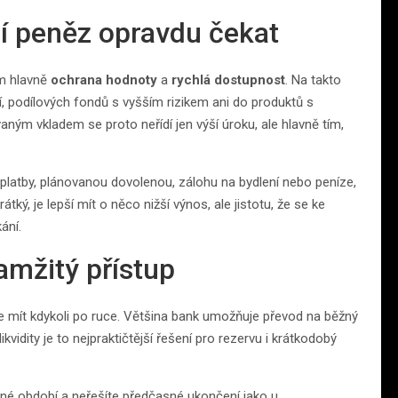
í peněz opravdu čekat
em hlavně
ochrana hodnoty
a
rychlá dostupnost
. Na takto
, podílových fondů s vyšším rizikem ani do produktů s
ným vkladem se proto neřídí jen výší úroku, ale hlavně tím,
 platby, plánovanou dovolenou, zálohu na bydlení nebo peníze,
tký, je lepší mít o něco nižší výnos, ale jistotu, že se ke
ání.
kamžitý přístup
íte mít kdykoli po ruce. Většina bank umožňuje převod na běžný
idity je to nejpraktičtější řešení pro rezervu i krátkodobý
né období a neřešíte předčasné ukončení jako u