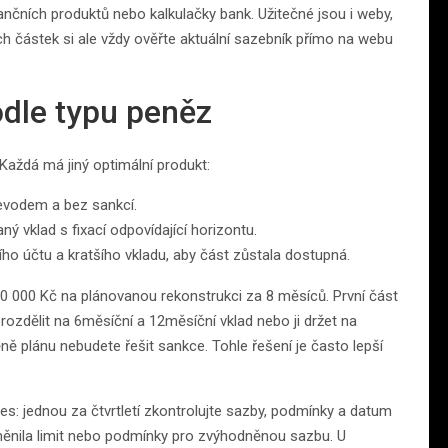
ančních produktů nebo kalkulačky bank. Užitečné jsou i weby,
ch částek si ale vždy ověřte aktuální sazebník přímo na webu
odle typu peněz
 Každá má jiný optimální produkt:
řevodem a bez sankcí.
ý vklad s fixací odpovídající horizontu.
o účtu a kratšího vkladu, aby část zůstala dostupná.
200 000 Kč na plánovanou rekonstrukci za 8 měsíců. První část
rozdělit na 6měsíční a 12měsíční vklad nebo ji držet na
ěně plánu nebudete řešit sankce. Tohle řešení je často lepší
es: jednou za čtvrtletí zkontrolujte sazby, podmínky a datum
změnila limit nebo podmínky pro zvýhodněnou sazbu. U