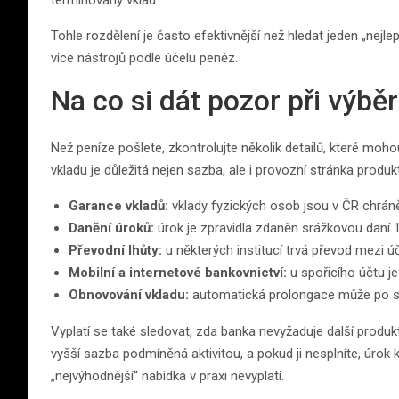
termínovaný vklad.
Tohle rozdělení je často efektivnější než hledat jeden „ne
více nástrojů podle účelu peněz.
Na co si dát pozor při výbě
Než peníze pošlete, zkontrolujte několik detailů, které moho
vkladu je důležitá nejen sazba, ale i provozní stránka produk
Garance vkladů:
vklady fyzických osob jsou v ČR chráně
Danění úroků:
úrok je zpravidla zdaněn srážkovou daní 
Převodní lhůty:
u některých institucí trvá převod mezi úč
Mobilní a internetové bankovnictví:
u spořicího účtu je
Obnovování vkladu:
automatická prolongace může po s
Vyplatí se také sledovat, zda banka nevyžaduje další produkty
vyšší sazba podmíněná aktivitou, a pokud ji nesplníte, úrok 
„nejvýhodnější“ nabídka v praxi nevyplatí.