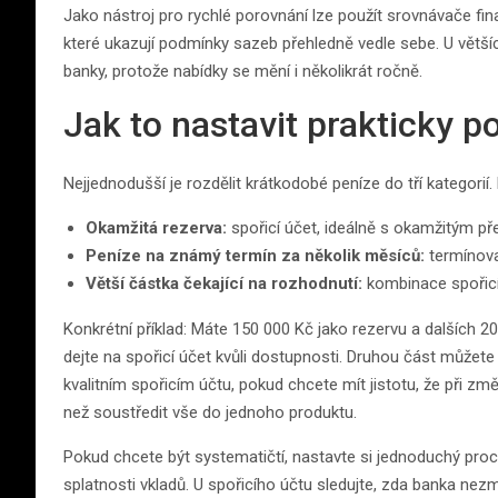
Jako nástroj pro rychlé porovnání lze použít srovnávače fin
které ukazují podmínky sazeb přehledně vedle sebe. U větší
banky, protože nabídky se mění i několikrát ročně.
Jak to nastavit prakticky p
Nejjednodušší je rozdělit krátkodobé peníze do tří kategorií.
Okamžitá rezerva:
spořicí účet, ideálně s okamžitým p
Peníze na známý termín za několik měsíců:
termínovan
Větší částka čekající na rozhodnutí:
kombinace spořicíh
Konkrétní příklad: Máte 150 000 Kč jako rezervu a dalších 
dejte na spořicí účet kvůli dostupnosti. Druhou část můžete 
kvalitním spořicím účtu, pokud chcete mít jistotu, že při zm
než soustředit vše do jednoho produktu.
Pokud chcete být systematičtí, nastavte si jednoduchý proc
splatnosti vkladů. U spořicího účtu sledujte, zda banka ne