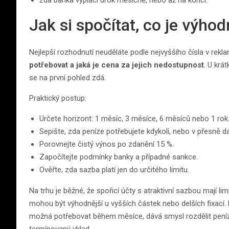
zda banka vyplácí úrok měsíčně, nebo až na konci.
Jak si spočítat, co je výhod
Nejlepší rozhodnutí neuděláte podle nejvyššího čísla v rek
potřebovat a jaká je cena za jejich nedostupnost
. U krá
se na první pohled zdá.
Praktický postup:
Určete horizont: 1 měsíc, 3 měsíce, 6 měsíců nebo 1 rok
Sepište, zda peníze potřebujete kdykoli, nebo v přesně 
Porovnejte čistý výnos po zdanění 15 %.
Započítejte podmínky banky a případné sankce.
Ověřte, zda sazba platí jen do určitého limitu.
Na trhu je běžné, že spořicí účty s atraktivní sazbou mají l
mohou být výhodnější u vyšších částek nebo delších fixací.
možná potřebovat během měsíce, dává smysl rozdělit peníze