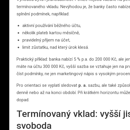
termínovaného vkladu. Nevýhodou je, že banky často nabízej
splnění podmínek, například:
aktivní používání běžného účtu,
několik plateb kartou měsíčně,
pravidelný příjem na účet,
limit zůstatku, nad který úrok klesá.
Praktický příklad: banka nabízí 5 % p.a. do 200 000 Kč, ale
máte na účtu 300 000 Kč, vyšší sazba se vztahuje jen na pr
číst podmínky, ne jen marketingový nápis s vysokým proce
Pro orientaci se vyplatí sledovat
p. a.
sazbu, ale také způsob
denně nebo až na konci období. Při krátkém horizontu může m
dopad.
Termínovaný vklad: vyšší ji
svoboda