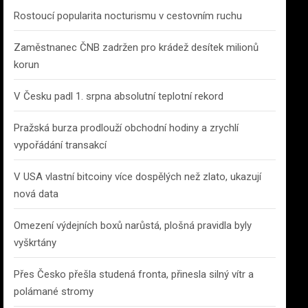
Rostoucí popularita nocturismu v cestovním ruchu
Zaměstnanec ČNB zadržen pro krádež desítek milionů
korun
V Česku padl 1. srpna absolutní teplotní rekord
Pražská burza prodlouží obchodní hodiny a zrychlí
vypořádání transakcí
V USA vlastní bitcoiny více dospělých než zlato, ukazují
nová data
Omezení výdejních boxů narůstá, plošná pravidla byly
vyškrtány
Přes Česko přešla studená fronta, přinesla silný vítr a
polámané stromy