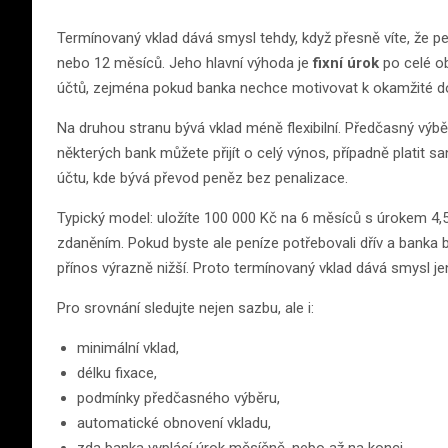
Termínovaný vklad dává smysl tehdy, když přesně víte, že pe
nebo 12 měsíců. Jeho hlavní výhoda je
fixní úrok
po celé ob
účtů, zejména pokud banka nechce motivovat k okamžité d
Na druhou stranu bývá vklad méně flexibilní. Předčasný výb
některých bank můžete přijít o celý výnos, případně platit sa
účtu, kde bývá převod peněz bez penalizace.
Typický model: uložíte 100 000 Kč na 6 měsíců s úrokem 4,5 
zdaněním. Pokud byste ale peníze potřebovali dřív a banka
přínos výrazně nižší. Proto termínovaný vklad dává smysl je
Pro srovnání sledujte nejen sazbu, ale i:
minimální vklad,
délku fixace,
podmínky předčasného výběru,
automatické obnovení vkladu,