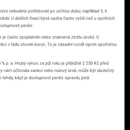
níze nebudete potřebovat po určitou dobu, například 3, 6
dobí. U delších fixací bývá sazba často vyšší než u spořicích
ostupnosti peněz.
ěr je často zpoplatněn nebo znamená ztrátu úroků. U
nkci v řádu stovek korun. To je zásadní rozdíl oproti spořicímu
% p. a. Hrubý výnos za půl roku je přibližně 2 250 Kč před
 by vám účtovala sankci nebo nulový úrok, může být skutečný
n tehdy, když je dostupnost peněz opravdu jistá.