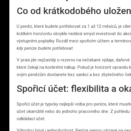
Co od krátkodobého uložen
U peněz, které budete potřebovat za 1 až 12 měsíců, je cíl
krátkém horizontu obvykle nedává smysl investovat do akcií
výstupními poplatky. Rozdíl mezi spořicím účtem a termínova
kdy peníze budete potřebovat
.
V praxi jde nejčastěji o rezervu na nečekané výdaje, daňové
které čekají na konkrétní nákup. Pokud je horizont opravdu krá
svým penězům dostanete bez sankcí a bez zbytečného ček
Spořicí účet: flexibilita a o
Spořicí účet je typicky nejlepší volba pro peníze, které mus
účet okamžitě nebo do jednoho pracovního dne. Z pohledu likv
odkládací účet.
Výhodou bývá i jednoduchost. Peníze nejsou vázané na pev