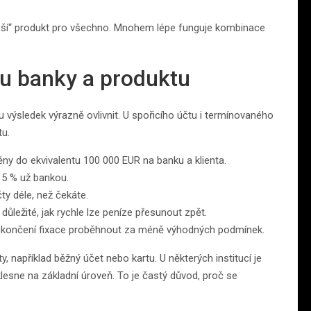
jlepší“ produkt pro všechno. Mnohem lépe funguje kombinace
ru banky a produktu
u výsledek výrazně ovlivnit. U spořicího účtu i termínovaného
tu.
ny do ekvivalentu 100 000 EUR na banku a klienta.
15 % už bankou.
ty déle, než čekáte.
 důležité, jak rychle lze peníze přesunout zpět.
končení fixace proběhnout za méně výhodných podmínek.
, například běžný účet nebo kartu. U některých institucí je
klesne na základní úroveň. To je častý důvod, proč se