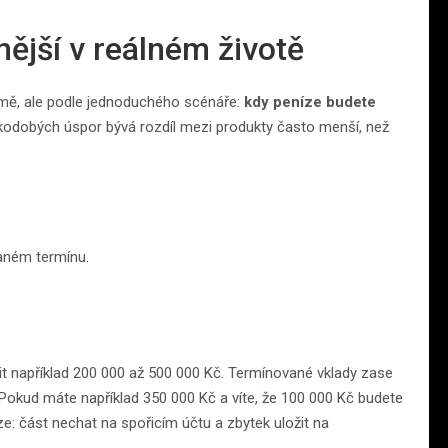
nější v reálném životě
lamě, ale podle jednoduchého scénáře:
kdy peníze budete
tkodobých úspor bývá rozdíl mezi produkty často menší, než
.
daném termínu.
imit například 200 000 až 500 000 Kč. Termínované vklady zase
 Pokud máte například 350 000 Kč a víte, že 100 000 Kč budete
: část nechat na spořicím účtu a zbytek uložit na