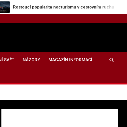
stoucí popularita nocturismu v cestovním ruchu
Z
NÍ SVĚT
NÁZORY
MAGAZÍN INFORMACÍ