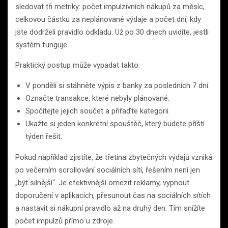
sledovat tři metriky: počet impulzivních nákupů za měsíc,
celkovou částku za neplánované výdaje a počet dní, kdy
jste dodrželi pravidlo odkladu. Už po 30 dnech uvidíte, jestli
systém funguje.
Praktický postup může vypadat takto:
V pondělí si stáhněte výpis z banky za posledních 7 dní.
Označte transakce, které nebyly plánované.
Spočítejte jejich součet a přiřaďte kategorii.
Ukažte si jeden konkrétní spouštěč, který budete příští
týden řešit.
Pokud například zjistíte, že třetina zbytečných výdajů vzniká
po večerním scrollování sociálních sítí, řešením není jen
„být silnější“. Je efektivnější omezit reklamy, vypnout
doporučení v aplikacích, přesunout čas na sociálních sítích
a nastavit si nákupní pravidlo až na druhý den. Tím snížíte
počet impulzů přímo u zdroje.