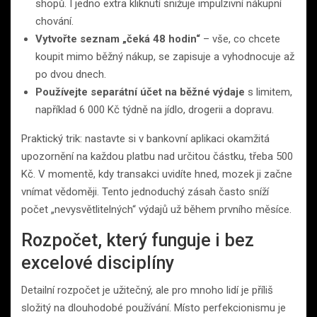
shopů. I jedno extra kliknutí snižuje impulzivní nákupní
chování.
Vytvořte seznam „čeká 48 hodin“
– vše, co chcete
koupit mimo běžný nákup, se zapisuje a vyhodnocuje až
po dvou dnech.
Používejte separátní účet na běžné výdaje
s limitem,
například 6 000 Kč týdně na jídlo, drogerii a dopravu.
Praktický trik: nastavte si v bankovní aplikaci okamžitá
upozornění na každou platbu nad určitou částku, třeba 500
Kč. V momentě, kdy transakci uvidíte hned, mozek ji začne
vnímat vědoměji. Tento jednoduchý zásah často sníží
počet „nevysvětlitelných“ výdajů už během prvního měsíce.
Rozpočet, který funguje i bez
excelové disciplíny
Detailní rozpočet je užitečný, ale pro mnoho lidí je příliš
složitý na dlouhodobé používání. Místo perfekcionismu je