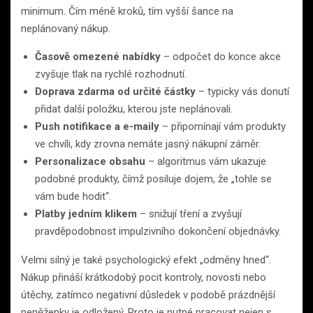
minimum. Čím méně kroků, tím vyšší šance na
neplánovaný nákup.
Časově omezené nabídky
– odpočet do konce akce
zvyšuje tlak na rychlé rozhodnutí.
Doprava zdarma od určité částky
– typicky vás donutí
přidat další položku, kterou jste neplánovali.
Push notifikace a e-maily
– připomínají vám produkty
ve chvíli, kdy zrovna nemáte jasný nákupní záměr.
Personalizace obsahu
– algoritmus vám ukazuje
podobné produkty, čímž posiluje dojem, že „tohle se
vám bude hodit“.
Platby jedním klikem
– snižují tření a zvyšují
pravděpodobnost impulzivního dokončení objednávky.
Velmi silný je také psychologický efekt „odměny hned“.
Nákup přináší krátkodobý pocit kontroly, novosti nebo
útěchy, zatímco negativní důsledek v podobě prázdnější
peněženky je odložený. Proto je nutné pracovat nejen s