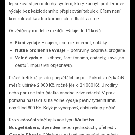
lepší zavést jednoduchý systém, který zachytí problémové
výdaje bez každodenního přepisování tabulek. Cílem není
kontrolovat každou korunu, ale odhalit vzorce.
Osvědčený model je rozdělit výdaje do tří košů:
Fixní výdaje
– nájem, energie, internet, splátky.
Nutné proměnné výdaje
– potraviny, doprava, drogerie.
Volné výdaje
– zábava, fast fashion, gadgety, káva „na
cestu“, impulzivní objednávky.
Právě třetí koš je zdroj největších úspor. Pokud z něj každý
měsíc ubíráte 2 000 Kč, ročně jde o 24 000 Kč. U rodiny
nebo páru se tato částka snadno zdvojnásobí. V praxi
pomáhá nastavit si na volné výdaje pevný týdenní limit,
například 800 Kč. Když je vyčerpaný, další nákup počká.
Pro sledování stačí aplikace typu
Wallet by
BudgetBakers
,
Spendee
nebo i jednoduchý přehled v
Google Sheets
. Důležité je neřešit jen součet za měsíc,