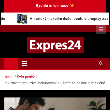
Skip
Rychlé informace
to
content
merickým akciím došel dech, dluhopisy zaznamenaly pokles v 
Expres24.cz
Rychlé zprávy po celý den
Home
Svět peněz
Jak zkrotit impulzivní nakupování a ušetřit tisíce korun měsíčně