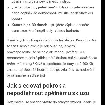
utrácení si určete pevný měsíční strop.
„Jeden dovnitř, jeden ven“
– když kupujete oblečení
nebo doplněk do domácnosti, musíte jeden starý kus
vyřadit.
Kontrola po 30 dnech
– projděte výpis a označte
transakce, které nepřinesly reálnou hodnotu.
U některých lidí funguje i jednoduchá otázka:
Koupil bych si
to i bez slevy?
Pokud je odpověď ne, je velmi
pravděpodobné, že nejde o skutečnou potřebu. U e-
commerce je dobré přidat ještě druhou otázku:
Kolik hodin
práce mi to stojí?
Když si spočítáte, že boty za 2 400 Kč
znamenají třeba 12 hodin práce po zdanění, rozhodování
bývá mnohem střízlivější.
Jak sledovat pokrok a
nepodlehnout zpětnému skluzu
Bez měření se snadno vrátíte do starých vzorců. Ideální je