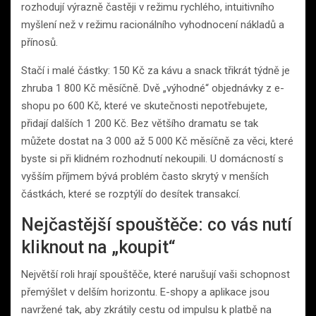
rozhodují výrazně častěji v režimu rychlého, intuitivního
myšlení než v režimu racionálního vyhodnocení nákladů a
přínosů.
Stačí i malé částky: 150 Kč za kávu a snack třikrát týdně je
zhruba 1 800 Kč měsíčně. Dvě „výhodné“ objednávky z e-
shopu po 600 Kč, které ve skutečnosti nepotřebujete,
přidají dalších 1 200 Kč. Bez většího dramatu se tak
můžete dostat na 3 000 až 5 000 Kč měsíčně za věci, které
byste si při klidném rozhodnutí nekoupili. U domácností s
vyšším příjmem bývá problém často skrytý v menších
částkách, které se rozptýlí do desítek transakcí.
Nejčastější spouštěče: co vás nutí
kliknout na „koupit“
Největší roli hrají spouštěče, které narušují vaši schopnost
přemýšlet v delším horizontu. E-shopy a aplikace jsou
navržené tak, aby zkrátily cestu od impulsu k platbě na