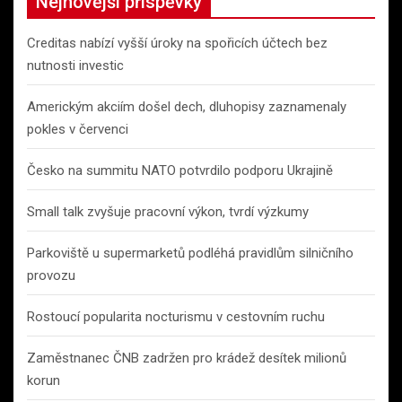
Nejnovější příspěvky
Creditas nabízí vyšší úroky na spořicích účtech bez
nutnosti investic
Americkým akciím došel dech, dluhopisy zaznamenaly
pokles v červenci
Česko na summitu NATO potvrdilo podporu Ukrajině
Small talk zvyšuje pracovní výkon, tvrdí výzkumy
Parkoviště u supermarketů podléhá pravidlům silničního
provozu
Rostoucí popularita nocturismu v cestovním ruchu
Zaměstnanec ČNB zadržen pro krádež desítek milionů
korun