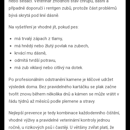
nebo sedaci. Veterinář zhodnotí stav chrupu, dásní a
případně doporučí i rentgen zubů, protože část problémů
bývá skrytá pod linií dásně.
Na vyšetření je vhodné jít, pokud pes:
má trvalý zápach z tlamy,
má hnědý nebo žlutý povlak na zubech,
krvácí mu dásně,
odmítá tvrdší potravu,
má zub viklavý nebo citlivý na dotek.
Po profesionálním odstranění kamene je klíčové udržet
výsledek doma. Bez pravidelného kartáčku se plak začne
tvořit znovu během několika dnů a kámen se může vrátit v
řádu týdnů až měsíců podle plemene a stravy.
Nejlepší prevence je tedy kombinace každodenního čištění,
vhodné výživy a pravidelné veterinární kontroly jednou
ročně, u rizikových psů i častěji. U většiny zvířat platí, že