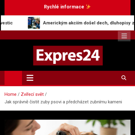
Skip
Rychlé informace
to
content
Americkým akciím došel dech, dluhopisy zaznamenaly pokle
Expres24.cz
Rychlé zprávy po celý den
Home
Zvířecí svět
Jak správně čistit zuby psovi a předcházet zubnímu kameni