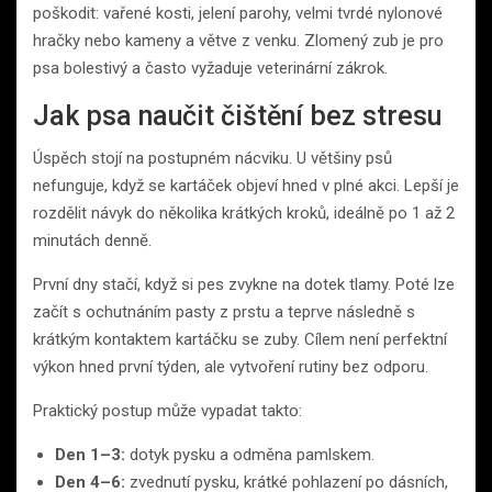
poškodit: vařené kosti, jelení parohy, velmi tvrdé nylonové
hračky nebo kameny a větve z venku. Zlomený zub je pro
psa bolestivý a často vyžaduje veterinární zákrok.
Jak psa naučit čištění bez stresu
Úspěch stojí na postupném nácviku. U většiny psů
nefunguje, když se kartáček objeví hned v plné akci. Lepší je
rozdělit návyk do několika krátkých kroků, ideálně po 1 až 2
minutách denně.
První dny stačí, když si pes zvykne na dotek tlamy. Poté lze
začít s ochutnáním pasty z prstu a teprve následně s
krátkým kontaktem kartáčku se zuby. Cílem není perfektní
výkon hned první týden, ale vytvoření rutiny bez odporu.
Praktický postup může vypadat takto:
Den 1–3:
dotyk pysku a odměna pamlskem.
Den 4–6:
zvednutí pysku, krátké pohlazení po dásních,