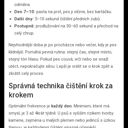
odměna.
Den 7–10:
pasta na prst, pes ji olízne, bez kartáčku.
Další dny:
5–10 sekund čištění předních zubů.
Postupně:
prodlužování na 30–60 sekund a přechod na
celý chrup.
Nejvhodnější doba je po procházce nebo večer, kdy je pes
klidnější. Pomáhá pevná rutina: stejný čas, stejné místo,
stejný tón hlasu. Pokud pes couvá, vrčí nebo se snaží
utéct, nepokračujte silou. Lepší je vrátit se o krok zpět a
zkrátit celý proces.
Správná technika čištění krok za
krokem
Optimální frekvence je
každý den
. Minimem, které má
smysl, je 3 až 4krát týdně. U psů s vyšším rizikem tvorby
kamene, zejména u malých plemen nebo jedinců s úzkou
tlamou, je každodenní čištění výrazně účinnější.