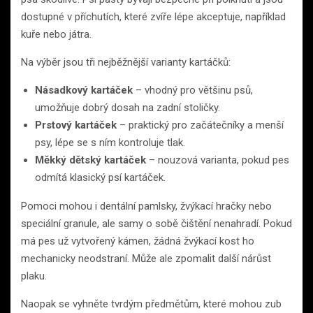
dostupné v příchutích, které zvíře lépe akceptuje, například
kuře nebo játra.
Na výběr jsou tři nejběžnější varianty kartáčků:
Násadkový kartáček
– vhodný pro většinu psů,
umožňuje dobrý dosah na zadní stoličky.
Prstový kartáček
– praktický pro začátečníky a menší
psy, lépe se s ním kontroluje tlak.
Měkký dětský kartáček
– nouzová varianta, pokud pes
odmítá klasický psí kartáček.
Pomoci mohou i dentální pamlsky, žvýkací hračky nebo
speciální granule, ale samy o sobě čištění nenahradí. Pokud
má pes už vytvořený kámen, žádná žvýkací kost ho
mechanicky neodstraní. Může ale zpomalit další nárůst
plaku.
Naopak se vyhněte tvrdým předmětům, které mohou zub