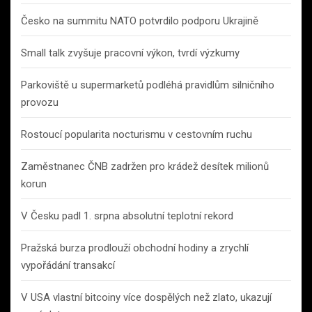
Česko na summitu NATO potvrdilo podporu Ukrajině
Small talk zvyšuje pracovní výkon, tvrdí výzkumy
Parkoviště u supermarketů podléhá pravidlům silničního
provozu
Rostoucí popularita nocturismu v cestovním ruchu
Zaměstnanec ČNB zadržen pro krádež desítek milionů
korun
V Česku padl 1. srpna absolutní teplotní rekord
Pražská burza prodlouží obchodní hodiny a zrychlí
vypořádání transakcí
V USA vlastní bitcoiny více dospělých než zlato, ukazují