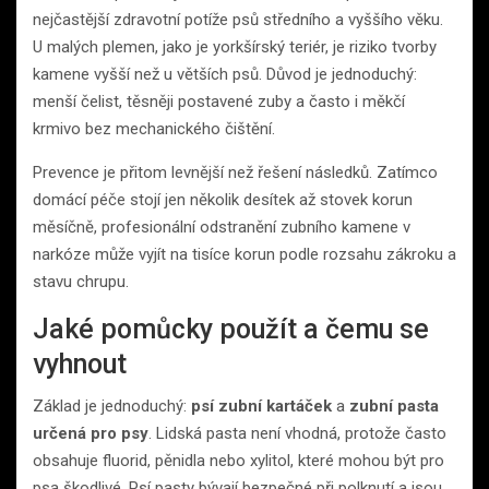
nejčastější zdravotní potíže psů středního a vyššího věku.
U malých plemen, jako je yorkšírský teriér, je riziko tvorby
kamene vyšší než u větších psů. Důvod je jednoduchý:
menší čelist, těsněji postavené zuby a často i měkčí
krmivo bez mechanického čištění.
Prevence je přitom levnější než řešení následků. Zatímco
domácí péče stojí jen několik desítek až stovek korun
měsíčně, profesionální odstranění zubního kamene v
narkóze může vyjít na tisíce korun podle rozsahu zákroku a
stavu chrupu.
Jaké pomůcky použít a čemu se
vyhnout
Základ je jednoduchý:
psí zubní kartáček
a
zubní pasta
určená pro psy
. Lidská pasta není vhodná, protože často
obsahuje fluorid, pěnidla nebo xylitol, které mohou být pro
psa škodlivé. Psí pasty bývají bezpečné při polknutí a jsou