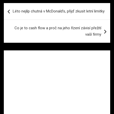
Navigace
Léto nejlíp chutná v McDonald’s, přijď zkusit letní limitky
pro
příspěvek
Co je to cash flow a proč na jeho řízení závisí přežití
vaší firmy