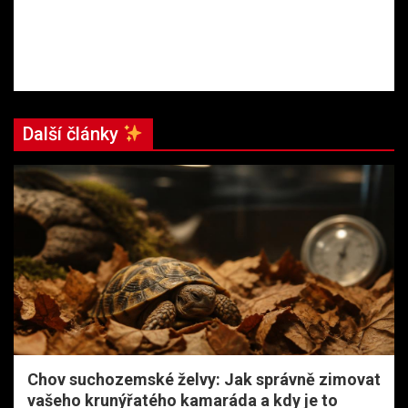
Další články
Chov suchozemské želvy: Jak správně zimovat
vašeho krunýřatého kamaráda a kdy je to