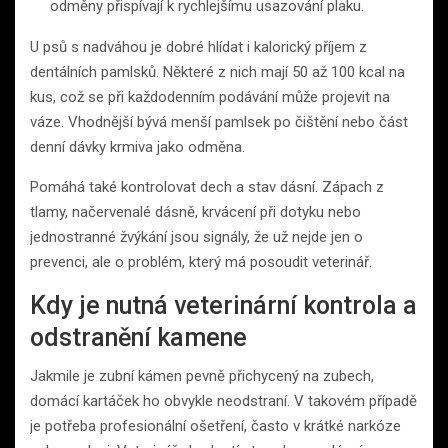
odměny přispívají k rychlejšímu usazování plaku.
U psů s nadváhou je dobré hlídat i kalorický příjem z
dentálních pamlsků. Některé z nich mají 50 až 100 kcal na
kus, což se při každodenním podávání může projevit na
váze. Vhodnější bývá menší pamlsek po čištění nebo část
denní dávky krmiva jako odměna.
Pomáhá také kontrolovat dech a stav dásní. Zápach z
tlamy, načervenalé dásně, krvácení při dotyku nebo
jednostranné žvýkání jsou signály, že už nejde jen o
prevenci, ale o problém, který má posoudit veterinář.
Kdy je nutná veterinární kontrola a
odstranění kamene
Jakmile je zubní kámen pevně přichycený na zubech,
domácí kartáček ho obvykle neodstraní. V takovém případě
je potřeba profesionální ošetření, často v krátké narkóze