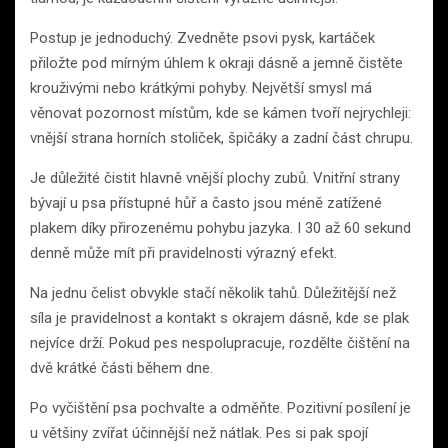
Postup je jednoduchý. Zvedněte psovi pysk, kartáček
přiložte pod mírným úhlem k okraji dásně a jemně čistěte
krouživými nebo krátkými pohyby. Největší smysl má
věnovat pozornost místům, kde se kámen tvoří nejrychleji:
vnější strana horních stoliček, špičáky a zadní část chrupu.
Je důležité čistit hlavně vnější plochy zubů. Vnitřní strany
bývají u psa přístupné hůř a často jsou méně zatížené
plakem díky přirozenému pohybu jazyka. I 30 až 60 sekund
denně může mít při pravidelnosti výrazný efekt.
Na jednu čelist obvykle stačí několik tahů. Důležitější než
síla je pravidelnost a kontakt s okrajem dásně, kde se plak
nejvíce drží. Pokud pes nespolupracuje, rozdělte čištění na
dvě krátké části během dne.
Po vyčištění psa pochvalte a odměňte. Pozitivní posílení je
u většiny zvířat účinnější než nátlak. Pes si pak spojí