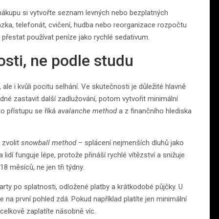
 nákupu si vytvořte seznam levných nebo bezplatných
házka, telefonát, cvičení, hudba nebo reorganizace rozpočtu
e přestat používat peníze jako rychlé sedativum.
sti, ne podle studu
le i kvůli pocitu selhání. Ve skutečnosti je důležité hlavně
dné zastavit další zadlužování, potom vytvořit minimální
to přístupu se říká
avalanche method
a z finančního hlediska
 zvolit
snowball method
– splácení nejmenších dluhů jako
idí funguje lépe, protože přináší rychlé vítězství a snižuje
18 měsíců, ne jen tři týdny.
 karty po splatnosti, odložené platby a krátkodobé půjčky. U
e na první pohled zdá. Pokud například platíte jen minimální
 celkově zaplatíte násobně víc.