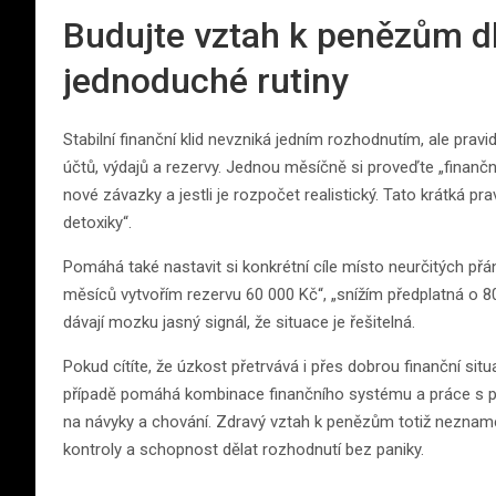
Budujte vztah k penězům 
jednoduché rutiny
Stabilní finanční klid nevzniká jedním rozhodnutím, ale prav
účtů, výdajů a rezervy. Jednou měsíčně si proveďte „finanční a
nové závazky a jestli je rozpočet realistický. Tato krátká p
detoxiky“.
Pomáhá také nastavit si konkrétní cíle místo neurčitých přání
měsíců vytvořím rezervu 60 000 Kč“, „snížím předplatná o 8
dávají mozku jasný signál, že situace je řešitelná.
Pokud cítíte, že úzkost přetrvává i přes dobrou finanční si
případě pomáhá kombinace finančního systému a práce s 
na návyky a chování. Zdravý vztah k penězům totiž neznamen
kontroly a schopnost dělat rozhodnutí bez paniky.