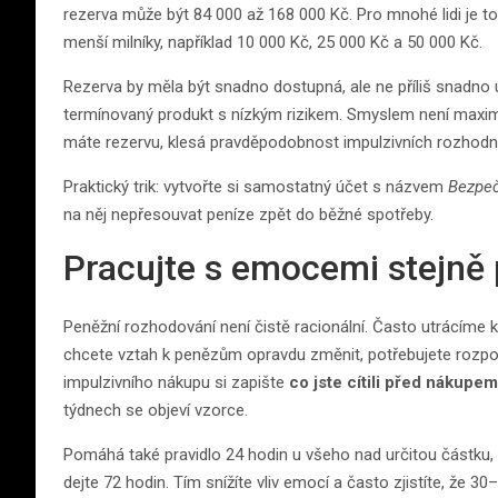
rezerva může být 84 000 až 168 000 Kč. Pro mnohé lidi je to
menší milníky, například 10 000 Kč, 25 000 Kč a 50 000 Kč.
Rezerva by měla být snadno dostupná, ale ne příliš snadno 
termínovaný produkt s nízkým rizikem. Smyslem není maxima
máte rezervu, klesá pravděpodobnost impulzivních rozhodn
Praktický trik: vytvořte si samostatný účet s názvem
Bezpe
na něj nepřesouvat peníze zpět do běžné spotřeby.
Pracujte s emocemi stejně p
Peněžní rozhodování není čistě racionální. Často utrácíme 
chcete vztah k penězům opravdu změnit, potřebujete rozpo
impulzivního nákupu si zapište
co jste cítili před nákupem
týdnech se objeví vzorce.
Pomáhá také pravidlo 24 hodin u všeho nad určitou částku, 
dejte 72 hodin. Tím snížíte vliv emocí a často zjistíte, že 