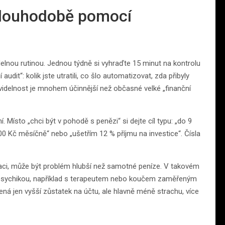
dlouhodobě pomocí
idelnou rutinou. Jednou týdně si vyhraďte 15 minut na kontrolu
udit“: kolik jste utratili, co šlo automatizovat, zda přibyly
ravidelnost je mnohem účinnější než občasné velké „finanční
. Místo „chci být v pohodě s penězi“ si dejte cíl typu: „do 9
00 Kč měsíčně“ nebo „ušetřím 12 % příjmu na investice“. Čísla
tuaci, může být problém hlubší než samotné peníze. V takovém
psychikou, například s terapeutem nebo koučem zaměřeným
á jen vyšší zůstatek na účtu, ale hlavně méně strachu, více