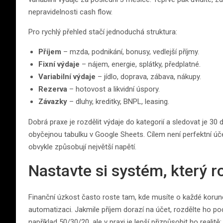
nepravidelnosti cash flow.
Pro rychlý přehled stačí jednoduchá struktura:
Příjem
– mzda, podnikání, bonusy, vedlejší příjmy.
Fixní výdaje
– nájem, energie, splátky, předplatné.
Variabilní výdaje
– jídlo, doprava, zábava, nákupy.
Rezerva
– hotovost a likvidní úspory.
Závazky
– dluhy, kreditky, BNPL, leasing.
Dobrá praxe je rozdělit výdaje do kategorií a sledovat je 30 
obyčejnou tabulku v Google Sheets. Cílem není perfektní úče
obvykle způsobují největší napětí.
Nastavte si systém, který r
Finanční úzkost často roste tam, kde musíte o každé korun
automatizaci. Jakmile příjem dorazí na účet, rozdělte ho po
například 50/30/20, ale v praxi je lepší přizpůsobit ho realitě