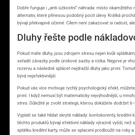
Dobře funguje i „anti-úzkostní“ náhrada: místo okamžitého
alternativ, které přinesou podobný pocit úlevy. Krátká proc
bývají překvapivě účinné. Cílem není zakazovat si radost, al
Dluhy řešte podle nákladovo
Pokud máte dluhy, jsou zdrojem stresu nejen kvůli splátkám, a
seřadit závazky podle úrokové sazby a rizika. Nejprve je vho
rezervu a následně splácet nejdražší dluhy jako první. Tomu
bývá nejefektivnější.
Pokud vás více motivuje rychlý psychologický efekt, můžete
první. I když nemusí být matematicky nejvýhodnější, u mnoha l
stres. Důležité je zvolit strategii, kterou dokážete dodržet 6–
Vyplatí se také hlídat skryté náklady: kontokorenty, kreditní
těchto produktů bývají efektivní náklady výrazně vyšší, než s
splátku kreditní karty, může se splacení prodloužit na roky a