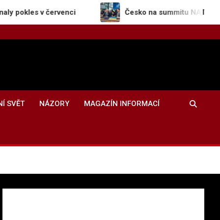
 červenci
Česko na summitu NATO potvrdilo podp
NÍ SVĚT
NÁZORY
MAGAZÍN INFORMACÍ