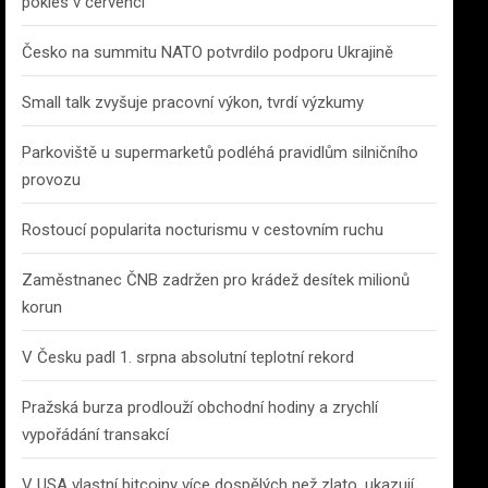
pokles v červenci
Česko na summitu NATO potvrdilo podporu Ukrajině
Small talk zvyšuje pracovní výkon, tvrdí výzkumy
Parkoviště u supermarketů podléhá pravidlům silničního
provozu
Rostoucí popularita nocturismu v cestovním ruchu
Zaměstnanec ČNB zadržen pro krádež desítek milionů
korun
V Česku padl 1. srpna absolutní teplotní rekord
Pražská burza prodlouží obchodní hodiny a zrychlí
vypořádání transakcí
V USA vlastní bitcoiny více dospělých než zlato, ukazují