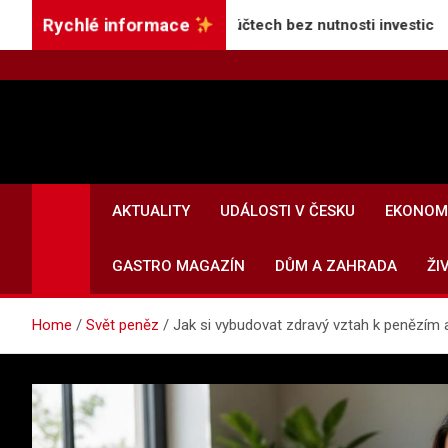
Skip
Rychlé informace
í úroky na spořicích účtech bez nutnosti investic
to
content
AKTUALITY
UDÁLOSTI V ČESKU
EKONOMI
GASTRO MAGAZÍN
DŮM A ZAHRADA
ŽI
Home
Svět peněz
Jak si vybudovat zdravý vztah k penězím a