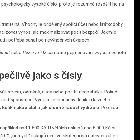
 psychologicky vysoké číslo, proto je rozumné rozdělit ho na
utratitelná. Vhodný je oddělený spořicí účet nebo krátkodobý
lizovat výnos, ale maximalizovat pocit bezpečí. Jakmile
utí i potřeba sahat po nevýhodných úvěrech.
čnost
nebo
Rezerva
. Už samotné pojmenování zvyšuje ochotu
ečlivě jako s čísly
kvůli stresu, odměně, nudě nebo pocitu nedostatku. Pokud
znat spouštěče. Využijte jednoduchý deník: u každého
,
kolik nákup stál
a
jak dlouho radost vydržela
. Po dvou
například nad 1 500 Kč. U větších nákupů nad 5 000 Kč si
30–40 % „nutných“ nákupů není ve skutečnosti nutných vůbec.