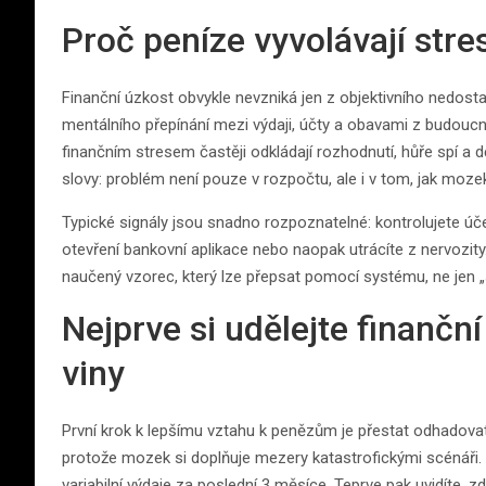
Proč peníze vyvolávají stres
Finanční úzkost obvykle nevzniká jen z objektivního nedostat
mentálního přepínání mezi výdaji, účty a obavami z budouc
finančním stresem častěji odkládají rozhodnutí, hůře spí a d
slovy: problém není pouze v rozpočtu, ale i v tom, jak moze
Typické signály jsou snadno rozpoznatelné: kontrolujete úče
otevření bankovní aplikace nebo naopak utrácíte z nervozity
naučený vzorec, který lze přepsat pomocí systému, ne jen „
Nejprve si udělejte finanční
viny
První krok k lepšímu vztahu k penězům je přestat odhadovat 
protože mozek si doplňuje mezery katastrofickými scénáři. Pra
variabilní výdaje za poslední 3 měsíce. Teprve pak uvidíte, 