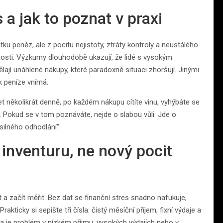
 a jak to poznat v praxi
ku peněz, ale z pocitu nejistoty, ztráty kontroly a neustálého
nosti. Výzkumy dlouhodobě ukazují, že lidé s vysokým
ělají unáhlené nákupy, které paradoxně situaci zhoršují. Jinými
k peníze vnímá.
t několikrát denně, po každém nákupu cítíte vinu, vyhýbáte se
. Pokud se v tom poznáváte, nejde o slabou vůli. Jde o
silného odhodlání“.
 inventuru, ne nový pocit
a začít měřit. Bez dat se finanční stres snadno nafukuje,
kticky si sepište tři čísla: čistý měsíční příjem, fixní výdaje a
zda je problém v nízkém příjmu, vysokých výdajích nebo v