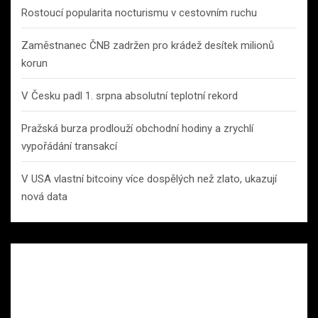
Rostoucí popularita nocturismu v cestovním ruchu
Zaměstnanec ČNB zadržen pro krádež desítek milionů
korun
V Česku padl 1. srpna absolutní teplotní rekord
Pražská burza prodlouží obchodní hodiny a zrychlí
vypořádání transakcí
V USA vlastní bitcoiny více dospělých než zlato, ukazují
nová data