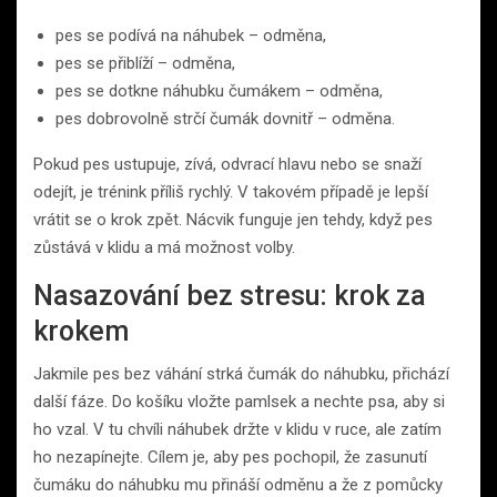
pes se podívá na náhubek – odměna,
pes se přiblíží – odměna,
pes se dotkne náhubku čumákem – odměna,
pes dobrovolně strčí čumák dovnitř – odměna.
Pokud pes ustupuje, zívá, odvrací hlavu nebo se snaží
odejít, je trénink příliš rychlý. V takovém případě je lepší
vrátit se o krok zpět. Nácvik funguje jen tehdy, když pes
zůstává v klidu a má možnost volby.
Nasazování bez stresu: krok za
krokem
Jakmile pes bez váhání strká čumák do náhubku, přichází
další fáze. Do košíku vložte pamlsek a nechte psa, aby si
ho vzal. V tu chvíli náhubek držte v klidu v ruce, ale zatím
ho nezapínejte. Cílem je, aby pes pochopil, že zasunutí
čumáku do náhubku mu přináší odměnu a že z pomůcky