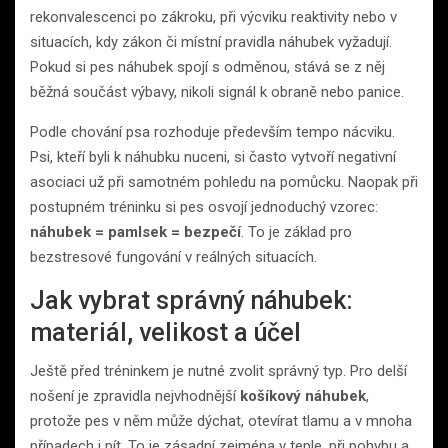
rekonvalescenci po zákroku, při výcviku reaktivity nebo v
situacích, kdy zákon či místní pravidla náhubek vyžadují.
Pokud si pes náhubek spojí s odměnou, stává se z něj
běžná součást výbavy, nikoli signál k obraně nebo panice.
Podle chování psa rozhoduje především tempo nácviku.
Psi, kteří byli k náhubku nuceni, si často vytvoří negativní
asociaci už při samotném pohledu na pomůcku. Naopak při
postupném tréninku si pes osvojí jednoduchý vzorec:
náhubek = pamlsek = bezpečí
. To je základ pro
bezstresové fungování v reálných situacích.
Jak vybrat správný náhubek:
materiál, velikost a účel
Ještě před tréninkem je nutné zvolit správný typ. Pro delší
nošení je zpravidla nejvhodnější
košíkový náhubek
,
protože pes v něm může dýchat, otevírat tlamu a v mnoha
případech i pít. To je zásadní zejména v teple, při pohybu a