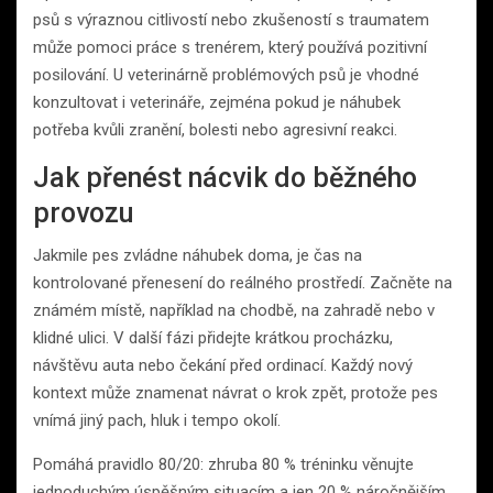
psů s výraznou citlivostí nebo zkušeností s traumatem
může pomoci práce s trenérem, který používá pozitivní
posilování. U veterinárně problémových psů je vhodné
konzultovat i veterináře, zejména pokud je náhubek
potřeba kvůli zranění, bolesti nebo agresivní reakci.
Jak přenést nácvik do běžného
provozu
Jakmile pes zvládne náhubek doma, je čas na
kontrolované přenesení do reálného prostředí. Začněte na
známém místě, například na chodbě, na zahradě nebo v
klidné ulici. V další fázi přidejte krátkou procházku,
návštěvu auta nebo čekání před ordinací. Každý nový
kontext může znamenat návrat o krok zpět, protože pes
vnímá jiný pach, hluk i tempo okolí.
Pomáhá pravidlo 80/20: zhruba 80 % tréninku věnujte
jednoduchým úspěšným situacím a jen 20 % náročnějším