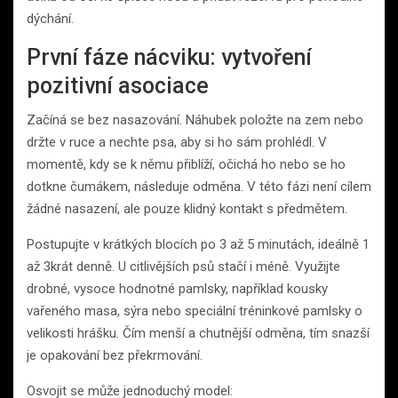
dýchání.
První fáze nácviku: vytvoření
pozitivní asociace
Začíná se bez nasazování. Náhubek položte na zem nebo
držte v ruce a nechte psa, aby si ho sám prohlédl. V
momentě, kdy se k němu přiblíží, očichá ho nebo se ho
dotkne čumákem, následuje odměna. V této fázi není cílem
žádné nasazení, ale pouze klidný kontakt s předmětem.
Postupujte v krátkých blocích po 3 až 5 minutách, ideálně 1
až 3krát denně. U citlivějších psů stačí i méně. Využijte
drobné, vysoce hodnotné pamlsky, například kousky
vařeného masa, sýra nebo speciální tréninkové pamlsky o
velikosti hrášku. Čím menší a chutnější odměna, tím snazší
je opakování bez překrmování.
Osvojit se může jednoduchý model: