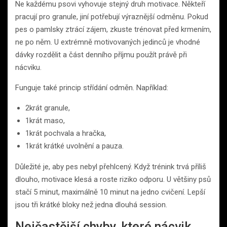
Ne každému psovi vyhovuje stejný druh motivace. Někteří
pracují pro granule, jiní potřebují výraznější odměnu. Pokud
pes o pamlsky ztrácí zájem, zkuste trénovat před krmením,
ne po něm. U extrémně motivovaných jedinců je vhodné
dávky rozdělit a část denního příjmu použít právě při
nácviku.
Funguje také princip střídání odměn. Například:
2krát granule,
1krát maso,
1krát pochvala a hračka,
1krát krátké uvolnění a pauza.
Důležité je, aby pes nebyl přehlcený. Když trénink trvá příliš
dlouho, motivace klesá a roste riziko odporu. U většiny psů
stačí 5 minut, maximálně 10 minut na jedno cvičení. Lepší
jsou tři krátké bloky než jedna dlouhá session.
Nejčastější chyby, které nácvik