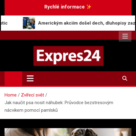
Skip
Rychlé informace
to
content
Americkým akciím došel dech, dluhopisy zaznamenaly pokles v
Expres24.cz
Rychlé zprávy po celý den
Home
Zvířecí svět
Jak naučit psa nosit náhubek: Průvodce bezstresovým
nácvikem pomocí pamlsků