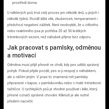
prostředí doma.
U některých psů trvá celý proces jen několik dnů, u jiných i
několik týdnů. Rozdíl dělá věk, zkušenosti, temperament i
předchozí negativní zážitek. Není neobvyklé, že u citlivého
nebo reaktivního psa je potřeba 20 až 50 krátkých
tréninkových sezení, než náhubek přijme bez odporu.
Jak pracovat s pamlsky, odměnou
a motivací
Odměna musí přijít přesně ve chvíli, kdy pes udělá správný
pohyb. Pokud přijde pozdě, pes si ji nespojí s náhubkem,
ale s něčím jiným. V praxi to znamená mít pamlsky
připravené v kapse, v pamlskovníku nebo v malé tréninkové
taštičce. U rychlejších psů je vhodné používat i klikr, který
přesně označí správné chování. Kliknutí je ale nutné
předem nacvičit.