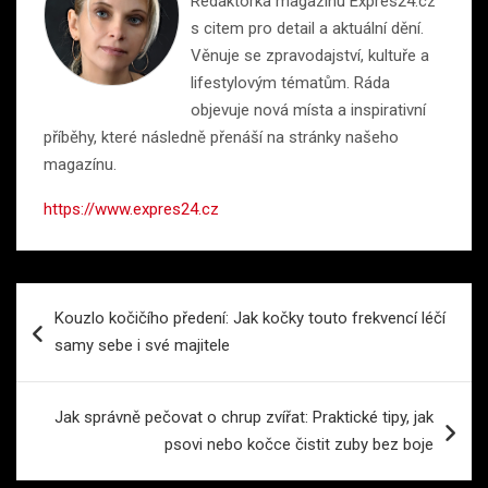
Redaktorka magazínu Expres24.cz
s citem pro detail a aktuální dění.
Věnuje se zpravodajství, kultuře a
lifestylovým tématům. Ráda
objevuje nová místa a inspirativní
příběhy, které následně přenáší na stránky našeho
magazínu.
https://www.expres24.cz
Navigace
Kouzlo kočičího předení: Jak kočky touto frekvencí léčí
pro
samy sebe i své majitele
příspěvek
Jak správně pečovat o chrup zvířat: Praktické tipy, jak
psovi nebo kočce čistit zuby bez boje