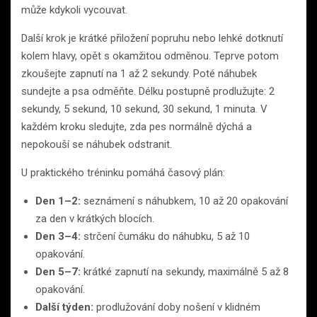
může kdykoli vycouvat.
Další krok je krátké přiložení popruhu nebo lehké dotknutí
kolem hlavy, opět s okamžitou odměnou. Teprve potom
zkoušejte zapnutí na 1 až 2 sekundy. Poté náhubek
sundejte a psa odměňte. Délku postupně prodlužujte: 2
sekundy, 5 sekund, 10 sekund, 30 sekund, 1 minuta. V
každém kroku sledujte, zda pes normálně dýchá a
nepokouší se náhubek odstranit.
U praktického tréninku pomáhá časový plán:
Den 1–2:
seznámení s náhubkem, 10 až 20 opakování
za den v krátkých blocích.
Den 3–4:
strčení čumáku do náhubku, 5 až 10
opakování.
Den 5–7:
krátké zapnutí na sekundy, maximálně 5 až 8
opakování.
Další týden:
prodlužování doby nošení v klidném