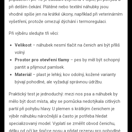
při delším čekání. Plátěné nebo textilní náhubky jsou
vhodné spíše jen na krátké úkony, například při veterinárním
vyšetření, protože omezují dýchání i termoregulaci.
Při výběru sledujte tři věci:
Velikost
– náhubek nesmí tlačit na čenich ani být příliš
volný.
Prostor pro otevření tlamy
– pes by měl být schopný
pantit a přijmout pamlsek.
Materiál
– plast je lehký, kov odolný, kožené varianty
bývají pohodlné, ale vyžadují správnou údržbu.
Praktický test je jednoduchý: mezi nos psa a náhubek by
mělo být dost místa, aby se pomůcka nedotýkala citlivých
partií při pohybu hlavy. U plemen s krátkým čenichem je
výběr náhubku náročnější a často je potřeba hledat
specializovaný model. Vyplatí se změřit obvod čenichu,
délku od očí ke špičce nosu a přidat rezervu pro pohodlné