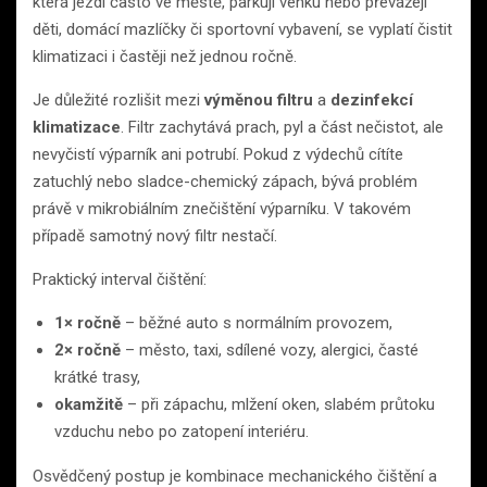
která jezdí často ve městě, parkují venku nebo převážejí
děti, domácí mazlíčky či sportovní vybavení, se vyplatí čistit
klimatizaci i častěji než jednou ročně.
Je důležité rozlišit mezi
výměnou filtru
a
dezinfekcí
klimatizace
. Filtr zachytává prach, pyl a část nečistot, ale
nevyčistí výparník ani potrubí. Pokud z výdechů cítíte
zatuchlý nebo sladce-chemický zápach, bývá problém
právě v mikrobiálním znečištění výparníku. V takovém
případě samotný nový filtr nestačí.
Praktický interval čištění:
1× ročně
– běžné auto s normálním provozem,
2× ročně
– město, taxi, sdílené vozy, alergici, časté
krátké trasy,
okamžitě
– při zápachu, mlžení oken, slabém průtoku
vzduchu nebo po zatopení interiéru.
Osvědčený postup je kombinace mechanického čištění a