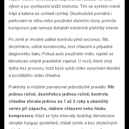
výkon a po vychlazení snížit intenzitu. Tím se systém méně
trápí a kabina se ochladí rychleji. Dlouhodobě pomáhá i
parkování ve stínu nebo používání sluneční clony, protože
kompresor pak nemusí dohánět extrémně přehřátý interiér.
Po zimě je vhodné udělat kontrolu před sezonou: filtr,
dezinfekce, odtok kondenzátu, test chlazení a případně
diagnostiku tlaku. Pokud auto používáte málo, vyplatí se
klimatizaci stejně pravidelně zapínat. U vozů, které stojí
týdny bez provozu, totiž bývá vyšší riziko vysychání těsnění
a pozdějšího úniku chladiva.
Prakticky si můžete pamatovat jednoduché pravidlo:
filtr
jednou ročně, dezinfekce jednou ročně, kontrola
chladiva zhruba jednou za 1 až 2 roky a okamžitý
servis při zápachu, slabém chlazení nebo hluku
kompresoru
. Když se tyto intervaly dodržují, klimatizace
obvykle funguje spolehlivě, chladí rychle a bez zbytečných