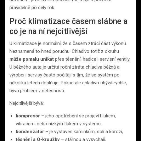
pravidelně po celý rok.
Proč klimatizace časem slábne a
co je na ní nejcitlivější
U klimatizace je normální, že s časem ztrácí část výkonu.
Neznamená to hned poruchu. Chladivo totiž z okruhu
může pomalu unikat
přes těsnění, hadice i servisní ventily.
U běžného auta je určitá roční ztráta chladiva běžná a
výrobci i servisy často počítají s tím, že se systém po
několika letech doplňuje. Pokud ale chladivo ubývá rychle,
bývá problém v netěsnosti.
Nejcitlivější bývá:
kompresor
– jeho opotřebení se projeví hlukem,
vibracemi nebo nízkým tlakem v systému,
kondenzátor
– je vystaven kamínkům, soli a korozi,
těsnění a O-kroužky
– stárnou a vysychají,