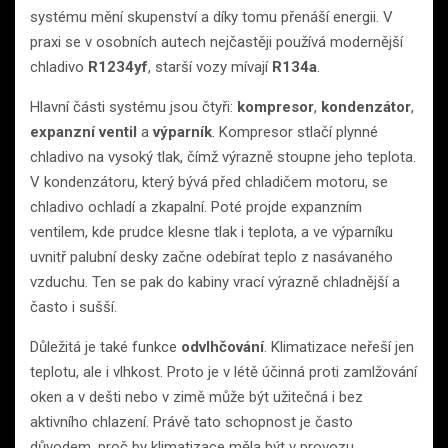
systému mění skupenství a díky tomu přenáší energii. V
praxi se v osobních autech nejčastěji používá modernější
chladivo
R1234yf
, starší vozy mívají
R134a
.
Hlavní části systému jsou čtyři:
kompresor
,
kondenzátor
,
expanzní ventil
a
výparník
. Kompresor stlačí plynné
chladivo na vysoký tlak, čímž výrazně stoupne jeho teplota.
V kondenzátoru, který bývá před chladičem motoru, se
chladivo ochladí a zkapalní. Poté projde expanzním
ventilem, kde prudce klesne tlak i teplota, a ve výparníku
uvnitř palubní desky začne odebírat teplo z nasávaného
vzduchu. Ten se pak do kabiny vrací výrazně chladnější a
často i sušší.
Důležitá je také funkce
odvlhčování
. Klimatizace neřeší jen
teplotu, ale i vlhkost. Proto je v létě účinná proti zamlžování
oken a v dešti nebo v zimě může být užitečná i bez
aktivního chlazení. Právě tato schopnost je často
důvodem, proč by klimatizace měla být v provozu