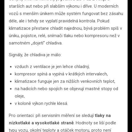
starších aut nebo při slabším výkonu i dříve. U moderních
vozů s menším únikem může systém fungovat bez zásahu
déle, ale i tehdy se vyplatí pravidelná kontrola. Pokud
klimatizace přestane chladit najednou, bývá problém spíš v
úniku, pojistce, relé, snímači tlaku nebo kompresoru než v
samotném „dojetí“ chladiva.
Signály, že chladiva je málo:
vzduch z ventilace je jen lehce chladný,
kompresor spíná a vypíná v krátkých intervalech,
klimatizace funguje jen za nižších venkovních teplot,
na hadicích nebo spojích se objevují mastné stopy od
oleje,
v koloně výkon rychle klesá.
Pro orientaci: při servisním měření se sledují
tlaky na
nízkotlaké a vysokotlaké straně
. Hodnoty se liší podle
typu vozu, okolní teploty a otáček motoru, proto není