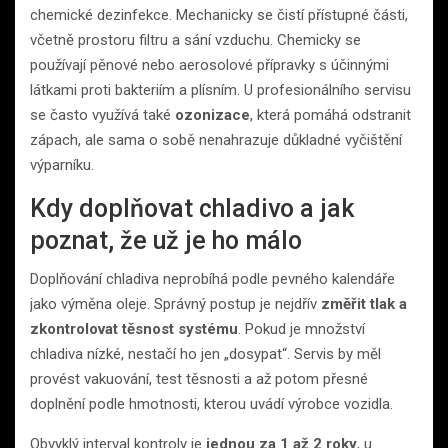
chemické dezinfekce. Mechanicky se čistí přístupné části,
včetně prostoru filtru a sání vzduchu. Chemicky se
používají pěnové nebo aerosolové přípravky s účinnými
látkami proti bakteriím a plísním. U profesionálního servisu
se často využívá také
ozonizace
, která pomáhá odstranit
zápach, ale sama o sobě nenahrazuje důkladné vyčištění
výparníku.
Kdy doplňovat chladivo a jak
poznat, že už je ho málo
Doplňování chladiva neprobíhá podle pevného kalendáře
jako výměna oleje. Správný postup je nejdřív
změřit tlak a
zkontrolovat těsnost systému
. Pokud je množství
chladiva nízké, nestačí ho jen „dosypat“. Servis by měl
provést vakuování, test těsnosti a až potom přesné
doplnění podle hmotnosti, kterou uvádí výrobce vozidla.
Obvyklý interval kontroly je
jednou za 1 až 2 roky
, u