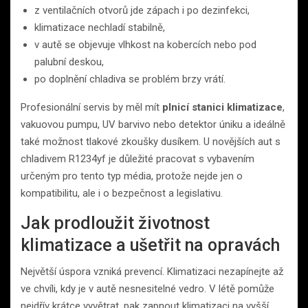
z ventilačních otvorů jde zápach i po dezinfekci,
klimatizace nechladí stabilně,
v autě se objevuje vlhkost na kobercích nebo pod
palubní deskou,
po doplnění chladiva se problém brzy vrátí.
Profesionální servis by měl mít
plnicí stanici klimatizace
,
vakuovou pumpu, UV barvivo nebo detektor úniku a ideálně
také možnost tlakové zkoušky dusíkem. U novějších aut s
chladivem R1234yf je důležité pracovat s vybavením
určeným pro tento typ média, protože nejde jen o
kompatibilitu, ale i o bezpečnost a legislativu.
Jak prodloužit životnost
klimatizace a ušetřit na opravách
Největší úspora vzniká prevencí. Klimatizaci nezapínejte až
ve chvíli, kdy je v autě nesnesitelné vedro. V létě pomůže
nejdřív krátce vyvětrat, pak zapnout klimatizaci na vyšší