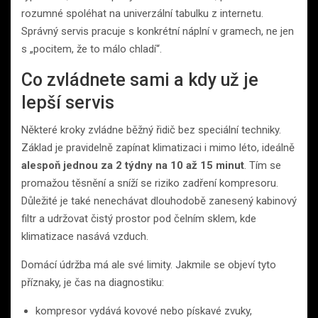
rozumné spoléhat na univerzální tabulku z internetu.
Správný servis pracuje s konkrétní náplní v gramech, ne jen
s „pocitem, že to málo chladí“.
Co zvládnete sami a kdy už je
lepší servis
Některé kroky zvládne běžný řidič bez speciální techniky.
Základ je pravidelně zapínat klimatizaci i mimo léto, ideálně
alespoň jednou za 2 týdny na 10 až 15 minut
. Tím se
promažou těsnění a sníží se riziko zadření kompresoru.
Důležité je také nenechávat dlouhodobě zanesený kabinový
filtr a udržovat čistý prostor pod čelním sklem, kde
klimatizace nasává vzduch.
Domácí údržba má ale své limity. Jakmile se objeví tyto
příznaky, je čas na diagnostiku:
kompresor vydává kovové nebo pískavé zvuky,