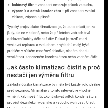
kabínový filtr
– zanesení omezuje průtok vzduchu,
výparník a odtok kondenzátu
– při zanesení vzniká
vlhkost, zápach a plísně.
Typický projev slabé klimatizace je, že auto chladí jen za
jízdy, ale ne v koloně, nebo že při letních vedrech trvá
ochlazení kabiny déle než dřív. Pokud je rozdíl mezi
venkovní teplotou a vzduchem z výdechů malý, bývá
problém v nízkém množství chladiva, slabém chodu
ventilátoru, zaneseném kondenzátoru nebo vadném čidle.
Jak často klimatizaci čistit a proč
nestačí jen výměna filtru
Základní údržba klimatizace by měla být
každý rok
, ideálně
před sezónou. Minimálně v tomto intervalu je vhodné
vyměnit
kabinový filtr
, zkontrolovat odtok kondenzátu a
provést dezinfekci výparníku a vzduchových cest. U aut,