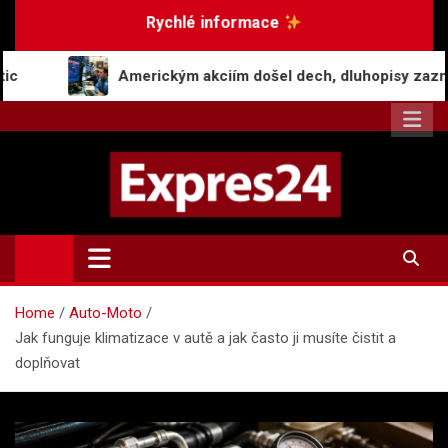
Skip
Rychlé informace
to
content
Americkým akciím došel dech, dluhopisy zaznamenaly pokles v
Expres24.cz
Rychlé zprávy po celý den
Home
Auto-Moto
Jak funguje klimatizace v autě a jak často ji musíte čistit a
doplňovat