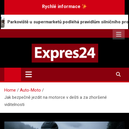
Skip
Rychlé informace
to
content
supermarketů podléhá pravidlům silničního provozu
Expres24.cz
Rychlé zprávy po celý den
Home
Auto-Moto
Jak bezpečně jezdit na motorce v dešti a za zhoršené
viditelnosti