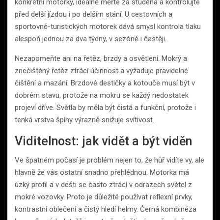
konkrétní motorky, ideálně měřte za studena a kontrolujte
před delší jízdou i po delším stání. U cestovních a
sportovně-turistických motorek dává smysl kontrola tlaku
alespoň jednou za dva týdny, v sezóně i častěji.
Nezapomeňte ani na řetěz, brzdy a osvětlení. Mokrý a
znečištěný řetěz ztrácí účinnost a vyžaduje pravidelné
čištění a mazání. Brzdové destičky a kotouče musí být v
dobrém stavu, protože na mokru se každý nedostatek
projeví dříve. Světla by měla být čistá a funkční, protože i
tenká vrstva špíny výrazně snižuje svítivost.
Viditelnost: jak vidět a být viděn
Ve špatném počasí je problém nejen to, že hůř vidíte vy, ale
hlavně že vás ostatní snadno přehlédnou. Motorka má
úzký profil a v dešti se často ztrácí v odrazech světel z
mokré vozovky. Proto je důležité používat reflexní prvky,
kontrastní oblečení a čistý hledí helmy. Černá kombinéza