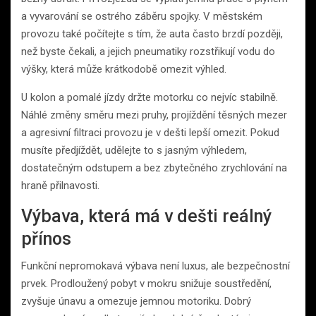
a vyvarování se ostrého záběru spojky. V městském
provozu také počítejte s tím, že auta často brzdí později,
než byste čekali, a jejich pneumatiky rozstřikují vodu do
výšky, která může krátkodobě omezit výhled.
U kolon a pomalé jízdy držte motorku co nejvíc stabilně.
Náhlé změny směru mezi pruhy, projíždění těsných mezer
a agresivní filtraci provozu je v dešti lepší omezit. Pokud
musíte předjíždět, udělejte to s jasným výhledem,
dostatečným odstupem a bez zbytečného zrychlování na
hraně přilnavosti.
Výbava, která má v dešti reálný
přínos
Funkční nepromokavá výbava není luxus, ale bezpečnostní
prvek. Prodloužený pobyt v mokru snižuje soustředění,
zvyšuje únavu a omezuje jemnou motoriku. Dobrý