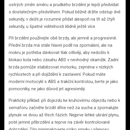
ostrých změn směru a prudkého brzdění je lepší předvídat
s dostatečným předstihem. Pokud běžně držíte odstup dvě
sekundy, v dešti je rozumné přidat alespoň na tři až čtyři
sekundy, u špatné viditelnosti klidně ještě více.
Při brzdění používejte obě brzdy, ale jemně a progresivně.
Přední brzda má stále hlavní podíl na zpomalení, ale na
mokru je potřeba dávkovat tlak citlivěji, aby nedošlo k
blokaci kola nebo zásahu ABS v nevhodný okamžik. Zadní
brzda pomůže stabilizovat motorku, zejména v nízkých
rychlostech a při dojíždění k zastavení. Pokud máte
moderní motocykl s ABS a trakční kontrolou, berte je jako
pomocníky, ne jako důvod jet agresivněji.
Praktický příklad: při dojezdu ke kruhovému objezdu nebo k
semaforu začněte brzdit dříve než za sucha a zpomalujte
plynule ve dvou až třech fázích. Nejprve lehké ubrání plynu,
poté jemné přibrzdění a teprve na závěr kontrolované
dobrzdění. Tím minimalizujete riziko smyku i přenosu