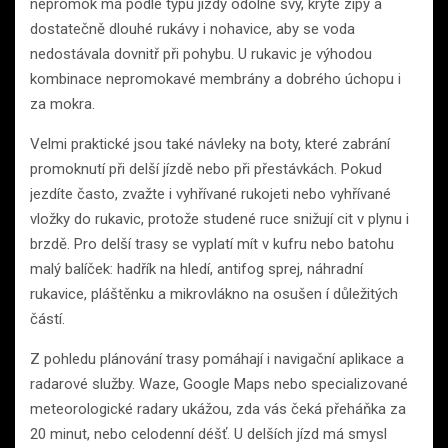
nepromok má podle typu jízdy odolné švy, kryté zipy a
dostatečně dlouhé rukávy i nohavice, aby se voda
nedostávala dovnitř při pohybu. U rukavic je výhodou
kombinace nepromokavé membrány a dobrého úchopu i
za mokra.
Velmi praktické jsou také návleky na boty, které zabrání
promoknutí při delší jízdě nebo při přestávkách. Pokud
jezdíte často, zvažte i vyhřívané rukojeti nebo vyhřívané
vložky do rukavic, protože studené ruce snižují cit v plynu i
brzdě. Pro delší trasy se vyplatí mít v kufru nebo batohu
malý balíček: hadřík na hledí, antifog sprej, náhradní
rukavice, pláštěnku a mikrovlákno na osušen í důležitých
částí.
Z pohledu plánování trasy pomáhají i navigační aplikace a
radarové služby. Waze, Google Maps nebo specializované
meteorologické radary ukážou, zda vás čeká přeháňka za
20 minut, nebo celodenní déšť. U delších jízd má smysl