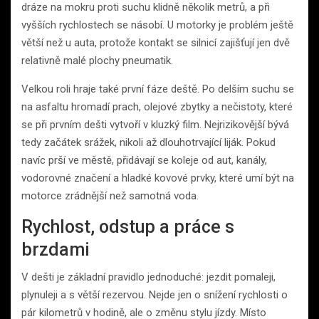
dráze na mokru proti suchu klidně několik metrů, a při
vyšších rychlostech se násobí. U motorky je problém ještě
větší než u auta, protože kontakt se silnicí zajišťují jen dvě
relativně malé plochy pneumatik.
Velkou roli hraje také první fáze deště. Po delším suchu se
na asfaltu hromadí prach, olejové zbytky a nečistoty, které
se při prvním dešti vytvoří v kluzký film. Nejrizikovější bývá
tedy začátek srážek, nikoli až dlouhotrvající liják. Pokud
navíc prší ve městě, přidávají se koleje od aut, kanály,
vodorovné značení a hladké kovové prvky, které umí být na
motorce zrádnější než samotná voda.
Rychlost, odstup a práce s
brzdami
V dešti je základní pravidlo jednoduché: jezdit pomaleji,
plynuleji a s větší rezervou. Nejde jen o snížení rychlosti o
pár kilometrů v hodině, ale o změnu stylu jízdy. Místo