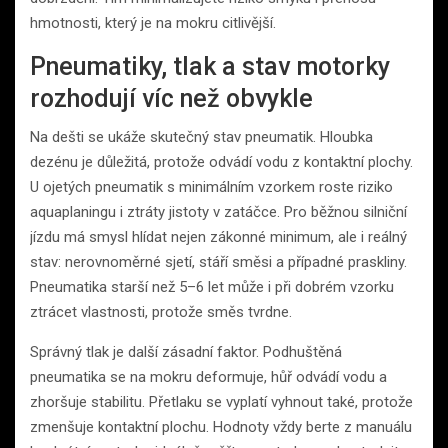
hmotnosti, který je na mokru citlivější.
Pneumatiky, tlak a stav motorky
rozhodují víc než obvykle
Na dešti se ukáže skutečný stav pneumatik. Hloubka
dezénu je důležitá, protože odvádí vodu z kontaktní plochy.
U ojetých pneumatik s minimálním vzorkem roste riziko
aquaplaningu i ztráty jistoty v zatáčce. Pro běžnou silniční
jízdu má smysl hlídat nejen zákonné minimum, ale i reálný
stav: nerovnoměrné sjetí, stáří směsi a případné praskliny.
Pneumatika starší než 5–6 let může i při dobrém vzorku
ztrácet vlastnosti, protože směs tvrdne.
Správný tlak je další zásadní faktor. Podhuštěná
pneumatika se na mokru deformuje, hůř odvádí vodu a
zhoršuje stabilitu. Přetlaku se vyplatí vyhnout také, protože
zmenšuje kontaktní plochu. Hodnoty vždy berte z manuálu