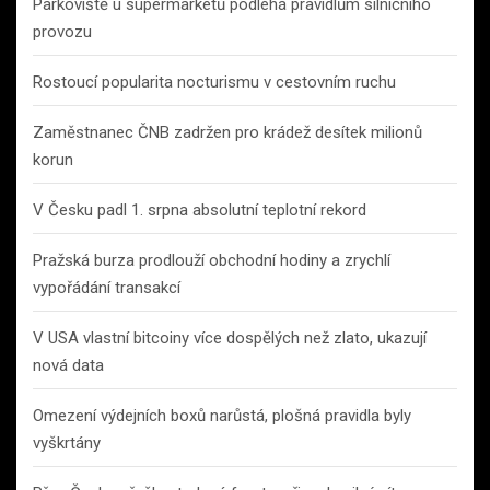
Parkoviště u supermarketů podléhá pravidlům silničního
provozu
Rostoucí popularita nocturismu v cestovním ruchu
Zaměstnanec ČNB zadržen pro krádež desítek milionů
korun
V Česku padl 1. srpna absolutní teplotní rekord
Pražská burza prodlouží obchodní hodiny a zrychlí
vypořádání transakcí
V USA vlastní bitcoiny více dospělých než zlato, ukazují
nová data
Omezení výdejních boxů narůstá, plošná pravidla byly
vyškrtány