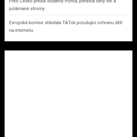
Přes Česko přešla studená fronta, přinesla silný vítr a
polámané stromy
Evropská komise shledala TikTok porušující ochranu dětí
na internetu