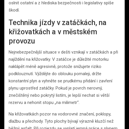
oslnit ostatní a z hlediska bezpečnosti i legislativy spíše
škodí.
Technika jízdy v zatáčkách, na
křižovatkách a v městském
provozu
Nejnebezpečnější situace v dešti vznikají v zatáčkách a při
najíždění na křižovatky. V zatáčce je důležité motorku
naklápět méně agresivně, protože snižujete riziko
podklouznutí. Vjíždějte do oblouku pomaleji, držte
konstantní plyn a vyhněte se prudkému přidání i zavření
plynu uprostřed zatáčky. Pokud je povrch nerovný,
znečištěný nebo pokrytý listím, je lepší nechat si větší
rezervu a nehonit stopu „na milimetr“.
Na křižovatkách pozor na vodorovné značení, poklopy,
dlažbu a přechody. Tyto plochy bývají výrazně kluzčí než
běžný asfalt. Při rozjezdu se vyplatí jemná práce s plynem