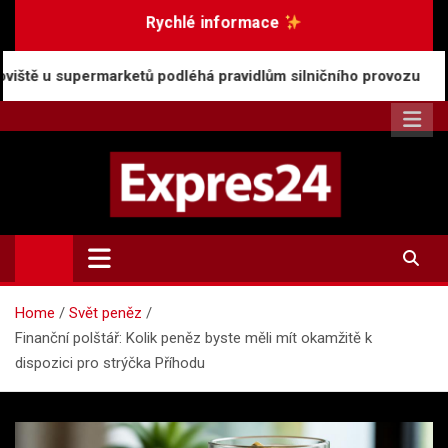
Skip
Rychlé informace
to
content
rmarketů podléhá pravidlům silničního provozu
Ro
Expres24.cz
Rychlé zprávy po celý den
Home
Svět peněz
Finanční polštář: Kolik peněz byste měli mít okamžitě k
dispozici pro strýčka Příhodu