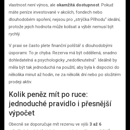
vlastnost není výnos, ale
okamžitá dostupnost
. Pokud
máte peníze investované v akciích, fondech nebo
dlouhodobém spoření, nejsou pro „strýčka Příhodu“ ideální,
protože jejich hodnota může kolísat a výběr nemusí být
rychlý.
V praxi se často plete finanční polštář s dlouhodobými
úsporami. To je chyba. Rezerva má být oddělená, snadno
dohledatelná a psychologicky „nedotknutelná“. Ideálně by
měla být tak jednoduchá na použití, aby byla k dispozici do
několika minut až hodin, ne za několik dní nebo po složitém
prodeji aktiv.
Kolik peněz mít po ruce:
jednoduché pravidlo i přesnější
výpočet
Obecně se doporučuje mít rezervu ve výši
3 až 6