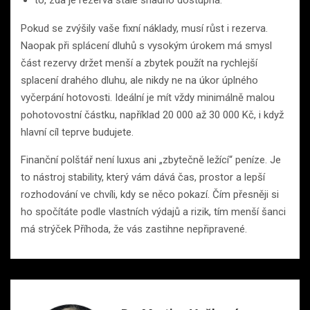
Pokud se zvýšily vaše fixní náklady, musí růst i rezerva.
Naopak při splácení dluhů s vysokým úrokem má smysl
část rezervy držet menší a zbytek použít na rychlejší
splacení drahého dluhu, ale nikdy ne na úkor úplného
vyčerpání hotovosti. Ideální je mít vždy minimálně malou
pohotovostní částku, například 20 000 až 30 000 Kč, i když
hlavní cíl teprve budujete.
Finanční polštář není luxus ani „zbytečně ležící“ peníze. Je
to nástroj stability, který vám dává čas, prostor a lepší
rozhodování ve chvíli, kdy se něco pokazí. Čím přesněji si
ho spočítáte podle vlastních výdajů a rizik, tím menší šanci
má strýček Příhoda, že vás zastihne nepřipravené.