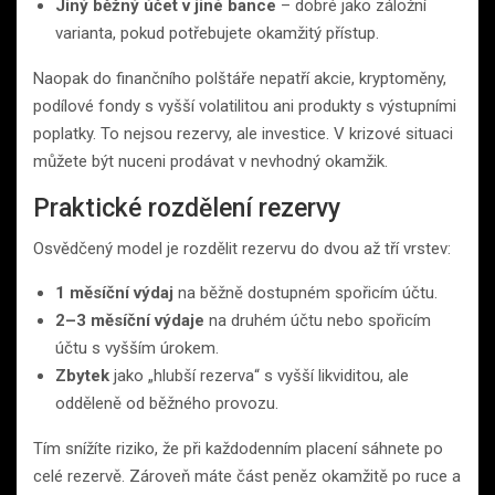
Jiný běžný účet v jiné bance
– dobré jako záložní
varianta, pokud potřebujete okamžitý přístup.
Naopak do finančního polštáře nepatří akcie, kryptoměny,
podílové fondy s vyšší volatilitou ani produkty s výstupními
poplatky. To nejsou rezervy, ale investice. V krizové situaci
můžete být nuceni prodávat v nevhodný okamžik.
Praktické rozdělení rezervy
Osvědčený model je rozdělit rezervu do dvou až tří vrstev:
1 měsíční výdaj
na běžně dostupném spořicím účtu.
2–3 měsíční výdaje
na druhém účtu nebo spořicím
účtu s vyšším úrokem.
Zbytek
jako „hlubší rezerva“ s vyšší likviditou, ale
odděleně od běžného provozu.
Tím snížíte riziko, že při každodenním placení sáhnete po
celé rezervě. Zároveň máte část peněz okamžitě po ruce a