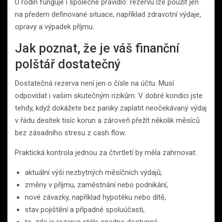
U rodin funguje i společné pravidlo: rezervu lze použít jen
na předem definované situace, například zdravotní výdaje,
opravy a výpadek příjmu.
Jak poznat, že je váš finanční
polštář dostatečný
Dostatečná rezerva není jen o čísle na účtu. Musí
odpovídat i vašim skutečným rizikům. V dobré kondici jste
tehdy, když dokážete bez paniky zaplatit neočekávaný výdaj
v řádu desítek tisíc korun a zároveň přežít několik měsíců
bez zásadního stresu z cash flow.
Praktická kontrola jednou za čtvrtletí by měla zahrnovat:
aktuální výši nezbytných měsíčních výdajů,
změny v příjmu, zaměstnání nebo podnikání,
nové závazky, například hypotéku nebo dítě,
stav pojištění a případné spoluúčasti,
to, zda je rezerva stále snadno dostupná.