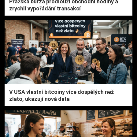
Pražská burza prodlouží obchodní hodiny a
zrychlí vypořádání transakcí
V USA vlastní bitcoiny více dospělých než
zlato, ukazují nová data