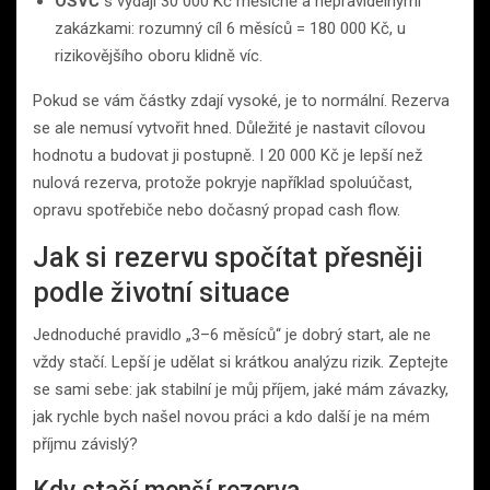
OSVČ
s výdaji 30 000 Kč měsíčně a nepravidelnými
zakázkami: rozumný cíl 6 měsíců = 180 000 Kč, u
rizikovějšího oboru klidně víc.
Pokud se vám částky zdají vysoké, je to normální. Rezerva
se ale nemusí vytvořit hned. Důležité je nastavit cílovou
hodnotu a budovat ji postupně. I 20 000 Kč je lepší než
nulová rezerva, protože pokryje například spoluúčast,
opravu spotřebiče nebo dočasný propad cash flow.
Jak si rezervu spočítat přesněji
podle životní situace
Jednoduché pravidlo „3–6 měsíců“ je dobrý start, ale ne
vždy stačí. Lepší je udělat si krátkou analýzu rizik. Zeptejte
se sami sebe: jak stabilní je můj příjem, jaké mám závazky,
jak rychle bych našel novou práci a kdo další je na mém
příjmu závislý?