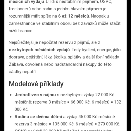
měsíčních výdajů
. U lidí s nestabilním příjmem, OSVČ,
freelancerů nebo rodin s jedním hlavním příjmem je
rozumnější mířit spíše na
6 až 12 měsíců
. Naopak u
zaměstnance ve stabilním oboru bez závazků může stačit
nižší hranice.
Nejdůležitější je nepočítat rezervu z příjmů, ale z
nezbytných měsíčních výdajů
. Tedy bydlení, energie, jídlo,
doprava, pojištění, léky, školka, splátky a další fixní náklady.
Zábava, dovolená nebo nadstandardní nákupy do této
částky nepatří.
Modelové příklady
Jednotlivec v nájmu
s nezbytnými výdaji 22 000 Kč
měsíčně: rezerva 3 měsíce = 66 000 Kč, 6 měsíců = 132
000 Kč.
Rodina se dvěma dětmi
a výdaji 45 000 Kč měsíčně:
rezerva 3 měsíce = 135 000 Kč, 6 měsíců = 270 000 Kč.