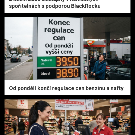
spořitelnách s podporou BlackRocku
Od pondělí končí regulace cen benzinu a nafty