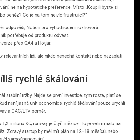
vání, ne na hypotetické preference. Místo „Koupili byste si
ebo peněz? Co je na tom nejvíc frustrující?“
r odpovědí, Notion pro vyhodnocení rozhovorů.
zník potřebuje od produktu odvést.
verze přes GA4 a Hotjar.
 relevantních lidí, ale nikdo nenechá kontakt nebo nezaplatí
.
íliš rychlé škálování
l stabilní tržby. Najde se první investice, tým roste, platí se
kud není jasná unit economics, rychlé škálování pouze urychlí
nway a CAC/LTV poměr.
1,2 milionu Kč, runway je čtyři měsíce. To je velmi málo na
peněz. Zdravý startup by měl mít plán na 12–18 měsíců, nebo
ání či samofinancování.