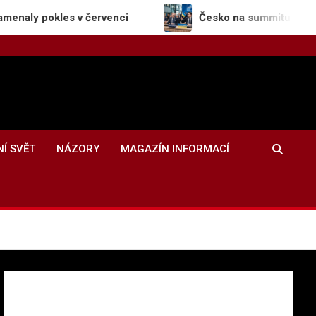
es v červenci
Česko na summitu NATO potvrdilo 
NÍ SVĚT
NÁZORY
MAGAZÍN INFORMACÍ