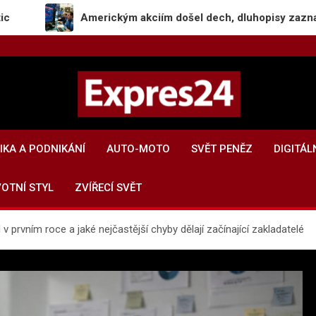
Americkým akciím došel dech, dluhopisy zaznamenaly pokl
Expres24.cz
Rychlé zprávy po celý den
KA A PODNIKÁNÍ
AUTO-MOTO
SVĚT PENĚZ
DIGITÁL
VOTNÍ STYL
ZVÍŘECÍ SVĚT
v prvním roce a jaké nejčastější chyby dělají začínající zakladatelé