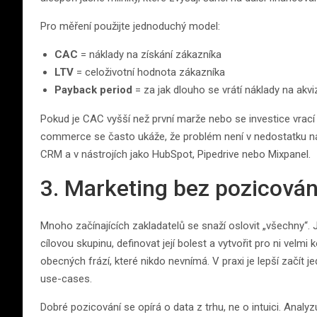
Pro měření použijte jednoduchý model:
CAC
= náklady na získání zákazníka
LTV
= celoživotní hodnota zákazníka
Payback period
= za jak dlouho se vrátí náklady na akviz
Pokud je CAC vyšší než první marže nebo se investice vrací a
commerce se často ukáže, že problém není v nedostatku náv
CRM a v nástrojích jako HubSpot, Pipedrive nebo Mixpanel.
3. Marketing bez pozicován
Mnoho začínajících zakladatelů se snaží oslovit „všechny“. 
cílovou skupinu, definovat její bolest a vytvořit pro ni velm
obecných frází, které nikdo nevnímá. V praxi je lepší začí
use-cases.
Dobré pozicování se opírá o data z trhu, ne o intuici. Analyz