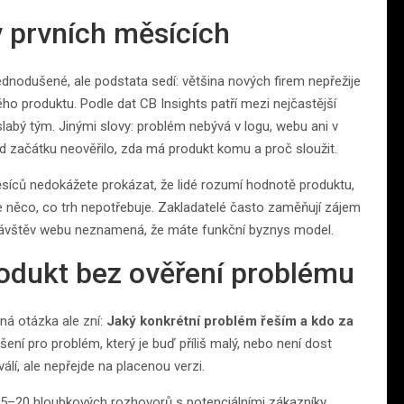
v prvních měsících
jednodušené, ale podstata sedí: většina nových firem nepřežije
ho produktu. Podle dat CB Insights patří mezi nejčastější
slabý tým. Jinými slovy: problém nebývá v logu, webu ani v
od začátku neověřilo, zda má produkt komu a proč sloužit.
ěsíců nedokážete prokázat, že lidé rozumí hodnotě produktu,
íte něco, co trh nepotřebuje. Zakladatelé často zaměňují zájem
 návštěv webu neznamená, že máte funkční byznys model.
produkt bez ověření problému
ná otázka ale zní:
Jaký konkrétní problém řeším a kdo za
ešení pro problém, který je buď příliš malý, nebo není dost
álí, ale nepřejde na placenou verzi.
 15–20 hloubkových rozhovorů s potenciálními zákazníky,