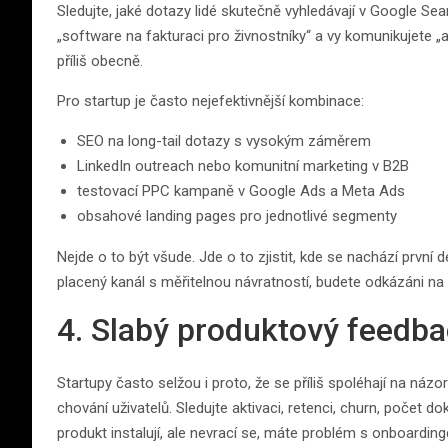
Sledujte, jaké dotazy lidé skutečně vyhledávají v Google Se
„software na fakturaci pro živnostníky“ a vy komunikujete „
příliš obecně.
Pro startup je často nejefektivnější kombinace:
SEO na long-tail dotazy s vysokým záměrem
LinkedIn outreach nebo komunitní marketing v B2B
testovací PPC kampaně v Google Ads a Meta Ads
obsahové landing pages pro jednotlivé segmenty
Nejde o to být všude. Jde o to zjistit, kde se nachází první
placený kanál s měřitelnou návratností, budete odkázáni na 
4. Slabý produktový feedba
Startupy často selžou i proto, že se příliš spoléhají na názo
chování uživatelů. Sledujte aktivaci, retenci, churn, počet
produkt instalují, ale nevrací se, máte problém s onboard