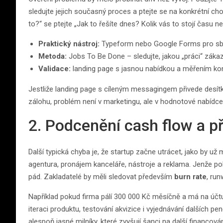
sledujte jejich současný proces a ptejte se na konkrétní cho
to?“ se ptejte „Jak to řešíte dnes? Kolik vás to stojí času n
Praktický nástroj:
Typeform nebo Google Forms pro sbě
Metoda:
Jobs To Be Done – sledujte, jakou „práci“ záka
Validace:
landing page s jasnou nabídkou a měřením kon
Jestliže landing page s cíleným messagingem přivede desítky
zálohu, problém není v marketingu, ale v hodnotové nabídce
2. Podcenění cash flow a př
Další typická chyba je, že startup začne utrácet, jako by už mě
agentura, pronájem kanceláře, nástroje a reklama. Jenže po
pád. Zakladatelé by měli sledovat především
burn rate
, ru
Například pokud firma pálí 300 000 Kč měsíčně a má na účtu 
iteraci produktu, testování akvizice i vyjednávání dalších 
alespoň jasné milníky, které zvyšují šanci na další financov