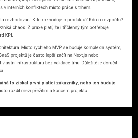
s v interních konfliktech místo práce s trhem.
idla rozhodování. Kdo rozhoduje o produktu? Kdo o rozpočtu?
iká chaos. Z praxe platí, že i tříčlenný tým potřebuje
rd KPI.
rchitektura. Místo rychlého MVP se buduje komplexní systém,
aaS projektů je často lepší začít na Next.js nebo
stní infrastrukturu bez validace trhu. Důležité je doručit
i.
há to získat první platící zákazníky, nebo jen buduje
sto rozdíl mezi přežitím a koncem projektu.