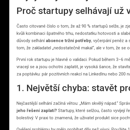
Proč startupy selhávají už 
Často citované číslo o tom, že až 90 % startupů selže, je z
kvůli kombinaci špatného trhu, nedostatku hotovosti a slabé
důvody selhání
absence tržní potřeby
, vyčerpání peněz a 
tom, že zakladatel „nedostatečně makal“, ale v tom, že se 
První rok startupu je hlavně o validaci. Pokud během 3–6 m
vracejí se a jsou ochotni zaplatit, je vysoká šance, že stav
za poptávku: pár pozitivních reakcí na LinkedInu nebo 200
1. Největší chyba: stavět 
Nejčastější selhání začíná větou: „Mám skvělý nápad.“ Správ
jeho řešení zaplatí?
Startupy, které selžou, často vyvíjejí ř
bolestivý. V praxi to znamená, že uživatel produkt sice pochv
Ověření problému by mělo probíhat dřív než vývoj. Použijte