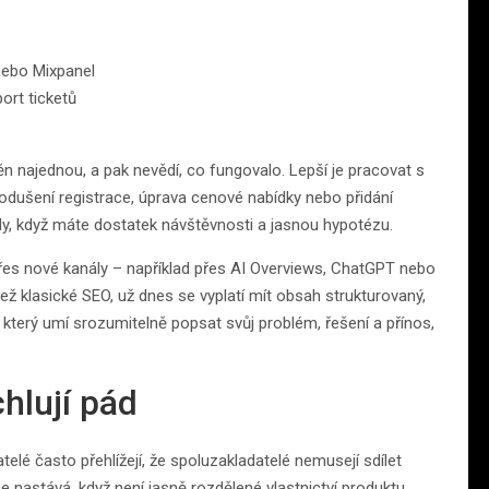
nebo Mixpanel
ort ticketů
ěn najednou, a pak nevědí, co fungovalo. Lepší je pracovat s
odušení registrace, úprava cenové nabídky nebo přidání
hdy, když máte dostatek návštěvnosti a jasnou hypotézu.
í přes nové kanály – například přes AI Overviews, ChatGPT nebo
než klasické SEO, už dnes se vyplatí mít obsah strukturovaný,
 který umí srozumitelně popsat svůj problém, řešení a přínos,
hlují pád
lé často přehlížejí, že spoluzakladatelé nemusejí sdílet
ce nastává, když není jasně rozdělené vlastnictví produktu,