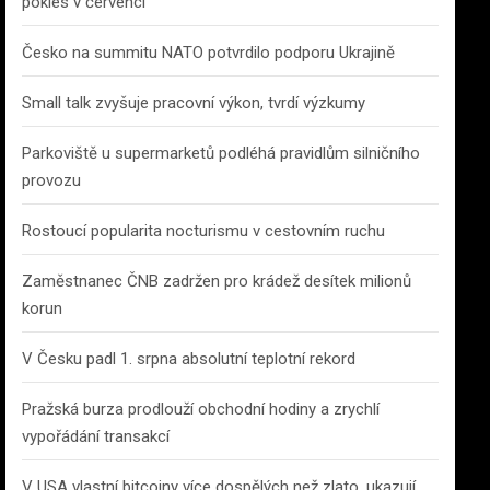
pokles v červenci
Česko na summitu NATO potvrdilo podporu Ukrajině
Small talk zvyšuje pracovní výkon, tvrdí výzkumy
Parkoviště u supermarketů podléhá pravidlům silničního
provozu
Rostoucí popularita nocturismu v cestovním ruchu
Zaměstnanec ČNB zadržen pro krádež desítek milionů
korun
V Česku padl 1. srpna absolutní teplotní rekord
Pražská burza prodlouží obchodní hodiny a zrychlí
vypořádání transakcí
V USA vlastní bitcoiny více dospělých než zlato, ukazují