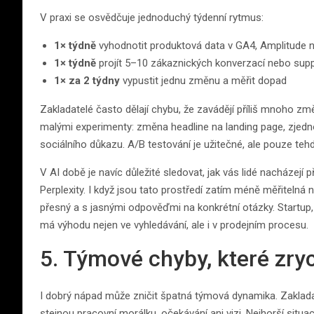
V praxi se osvědčuje jednoduchý týdenní rytmus:
1× týdně
vyhodnotit produktová data v GA4, Amplitude 
1× týdně
projít 5–10 zákaznických konverzací nebo supp
1× za 2 týdny
vypustit jednu změnu a měřit dopad
Zakladatelé často dělají chybu, že zavádějí příliš mnoho zm
malými experimenty: změna headline na landing page, zjedn
sociálního důkazu. A/B testování je užitečné, ale pouze te
V AI době je navíc důležité sledovat, jak vás lidé nacházej
Perplexity. I když jsou tato prostředí zatím méně měřitelná 
přesný a s jasnými odpověďmi na konkrétní otázky. Startup,
má výhodu nejen ve vyhledávání, ale i v prodejním procesu.
5. Týmové chyby, které zryc
I dobrý nápad může zničit špatná týmová dynamika. Zakladate
stejnou pracovní morálku, očekávání ani vizi. Nejhorší situa