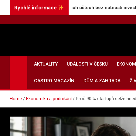
Skip
Rychlé informace
 vyšší úroky na spořicích účtech bez nutnosti investic
to
content
AKTUALITY
UDÁLOSTI V ČESKU
EKONOMI
GASTRO MAGAZÍN
DŮM A ZAHRADA
ŽI
Home
Ekonomika a podnikání
Proč 90 % startupů selže hned 