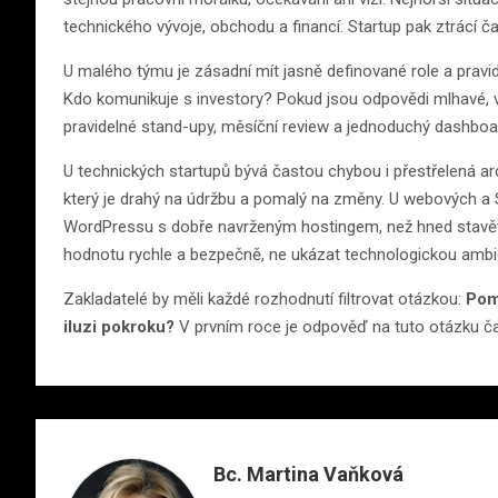
technického vývoje, obchodu a financí. Startup pak ztrácí ča
U malého týmu je zásadní mít jasně definované role a prav
Kdo komunikuje s investory? Pokud jsou odpovědi mlhavé, vzn
pravidelné stand-upy, měsíční review a jednoduchý dashboa
U technických startupů bývá častou chybou i přestřelená a
který je drahý na údržbu a pomalý na změny. U webových a S
WordPressu s dobře navrženým hostingem, než hned stavět vla
hodnotu rychle a bezpečně, ne ukázat technologickou ambic
Zakladatelé by měli každé rozhodnutí filtrovat otázkou:
Pomá
iluzi pokroku?
V prvním roce je odpověď na tuto otázku ča
Bc. Martina Vaňková