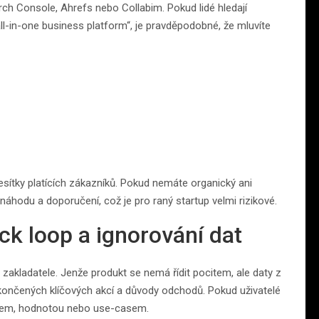
arch Console, Ahrefs nebo Collabim. Pokud lidé hledají
all-in-one business platform“, je pravděpodobné, že mluvíte
 desítky platících zákazníků. Pokud nemáte organický ani
náhodu a doporučení, což je pro raný startup velmi rizikové.
ck loop a ignorování dat
r zakladatele. Jenže produkt se nemá řídit pocitem, ale daty z
 dokončených klíčových akcí a důvody odchodů. Pokud uživatelé
ingem, hodnotou nebo use-casem.