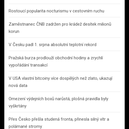
Rostoucí popularita nocturismu v cestovním ruchu
Zaměstnanec ČNB zadržen pro krádež desítek milionů
korun
V Česku padl 1. srpna absolutní teplotní rekord
Pražská burza prodlouží obchodní hodiny a zrychlí
vypořádání transakcí
V USA vlastní bitcoiny více dospělých než zlato, ukazují
nová data
Omezení výdejních boxů narůstá, plošná pravidla byly
vyškrtány
Přes Česko přešla studená fronta, přinesla silný vítr a
polámané stromy