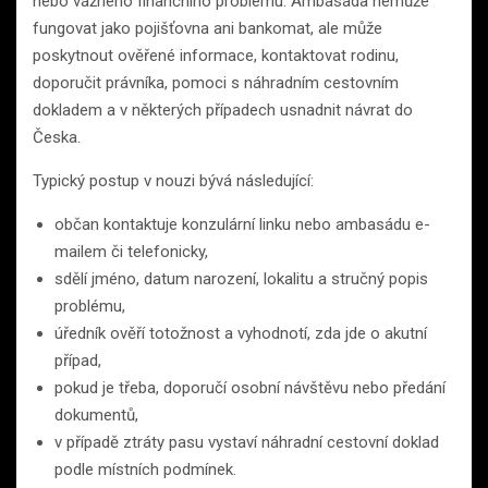
nebo vážného finančního problému. Ambasáda nemůže
fungovat jako pojišťovna ani bankomat, ale může
poskytnout ověřené informace, kontaktovat rodinu,
doporučit právníka, pomoci s náhradním cestovním
dokladem a v některých případech usnadnit návrat do
Česka.
Typický postup v nouzi bývá následující:
občan kontaktuje konzulární linku nebo ambasádu e-
mailem či telefonicky,
sdělí jméno, datum narození, lokalitu a stručný popis
problému,
úředník ověří totožnost a vyhodnotí, zda jde o akutní
případ,
pokud je třeba, doporučí osobní návštěvu nebo předání
dokumentů,
v případě ztráty pasu vystaví náhradní cestovní doklad
podle místních podmínek.