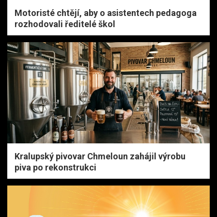
Motoristé chtějí, aby o asistentech pedagoga
rozhodovali ředitelé škol
Kralupský pivovar Chmeloun zahájil výrobu
piva po rekonstrukci