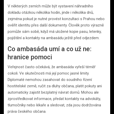
V některých zemích může být vystavení náhradního
dokladu otázkou několika hodin, jinde i několika dnů,
zejména pokud je nutné provést konzultaci s Prahou nebo
ověřit identitu přes další dokumenty. Člověk proto výrazně
pomůže sám sobě, když má uložené kopie pasu, letenky,
pojištění a kontakty na ambasádu ještě před odjezdem.
Co ambasáda umí a co už ne:
hranice pomoci
Veřejnost často očekává, že ambasáda vyřeší téměř
cokoli. Ve skutečnosti má její pomoc jasné limity.
Diplomaté nemohou zasahovat do soudního řízení
hostitelské země, ručit za dluhy občana, platit pokuty ani
automaticky zajistit bezplatný návrat domů. Mohou ale
zprostředkovat informace, předat kontakty na advokáty,
tlumočníky nebo lékaře a sledovat, zda jsou dodržována
práva českého občana.