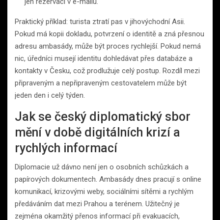
jen rezervaci v e-mailu.
Praktický příklad: turista ztratí pas v jihovýchodní Asii.
Pokud má kopii dokladu, potvrzení o identitě a zná přesnou
adresu ambasády, může být proces rychlejší. Pokud nemá
nic, úředníci musejí identitu dohledávat přes databáze a
kontakty v Česku, což prodlužuje celý postup. Rozdíl mezi
připraveným a nepřipraveným cestovatelem může být
jeden den i celý týden.
Jak se český diplomatický sbor
mění v době digitálních krizí a
rychlých informací
Diplomacie už dávno není jen o osobních schůzkách a
papírových dokumentech. Ambasády dnes pracují s online
komunikací, krizovými weby, sociálními sítěmi a rychlým
předáváním dat mezi Prahou a terénem. Užitečný je
zejména okamžitý přenos informací při evakuacích,