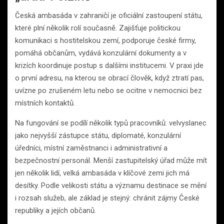
Česká ambasáda v zahraničí je oficiální zastoupení státu,
které plní několik rolí současně. Zajišťuje politickou
komunikaci s hostitelskou zemí, podporuje české firmy,
pomáhá občanům, vydává konzulární dokumenty a v
krizích koordinuje postup s dalšími institucemi. V praxi jde
o první adresu, na kterou se obrací člověk, když ztratí pas,
uvízne po zrušeném letu nebo se ocitne v nemocnici bez
místních kontaktů.
Na fungování se podílí několik typů pracovníků: velvyslanec
jako nejvyšší zástupce státu, diplomaté, konzulární
úředníci, místní zaměstnanci i administrativní a
bezpečnostní personál. Menší zastupitelský úřad může mít
jen několik lidí, velká ambasáda v klíčové zemi jich má
desítky. Podle velikosti státu a významu destinace se mění
i rozsah služeb, ale základ je stejný: chránit zájmy České
republiky a jejích občanů.