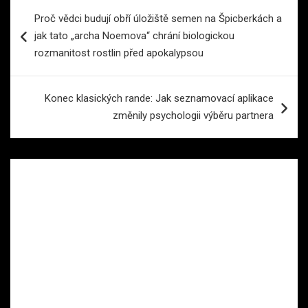
Navigace
Proč vědci budují obří úložiště semen na Špicberkách a
pro
jak tato „archa Noemova“ chrání biologickou
příspěvek
rozmanitost rostlin před apokalypsou
Konec klasických rande: Jak seznamovací aplikace
změnily psychologii výběru partnera