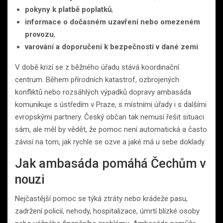
pokyny k platbě poplatků
,
informace o dočasném uzavření nebo omezeném
provozu
,
varování a doporučení k bezpečnosti v dané zemi
.
V době krizí se z běžného úřadu stává koordinační
centrum. Během přírodních katastrof, ozbrojených
konfliktů nebo rozsáhlých výpadků dopravy ambasáda
komunikuje s ústředím v Praze, s místními úřady i s dalšími
evropskými partnery. Český občan tak nemusí řešit situaci
sám, ale měl by vědět, že pomoc není automatická a často
závisí na tom, jak rychle se ozve a jaké má u sebe doklady.
Jak ambasáda pomáhá Čechům v
nouzi
Nejčastější pomoc se týká ztráty nebo krádeže pasu,
zadržení policií, nehody, hospitalizace, úmrtí blízké osoby