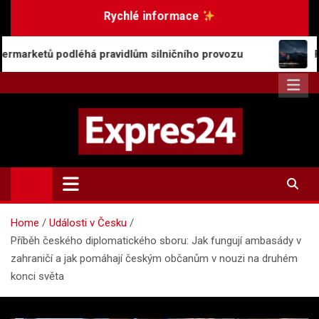
Skip
Rychlé informace
to
content
ravidlům silničního provozu
Rostoucí popularita 
Expres24.cz
Rychlé zprávy po celý den
Home
Události v Česku
Příběh českého diplomatického sboru: Jak fungují ambasády v
zahraničí a jak pomáhají českým občanům v nouzi na druhém
konci světa