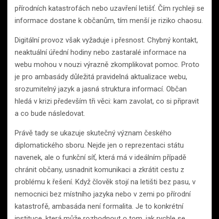
přírodních katastrofách nebo uzavření letišť. Čím rychleji se
informace dostane k občanům, tím menší je riziko chaosu.
Digitální provoz však vyžaduje i přesnost. Chybný kontakt,
neaktuální úřední hodiny nebo zastaralé informace na
webu mohou v nouzi výrazně zkomplikovat pomoc. Proto
je pro ambasády důležitá pravidelná aktualizace webu,
srozumitelný jazyk a jasná struktura informací. Občan
hledá v krizi především tři věci: kam zavolat, co si připravit
a co bude následovat.
Právě tady se ukazuje skutečný význam českého
diplomatického sboru. Nejde jen o reprezentaci státu
navenek, ale o funkční síť, která má v ideálním případě
chránit občany, usnadnit komunikaci a zkrátit cestu z
problému k řešení. Když člověk stojí na letišti bez pasu, v
nemocnici bez místního jazyka nebo v zemi po přírodní
katastrofě, ambasáda není formalita. Je to konkrétní
instituce, která může rozhodnout o tom, jak rychle se